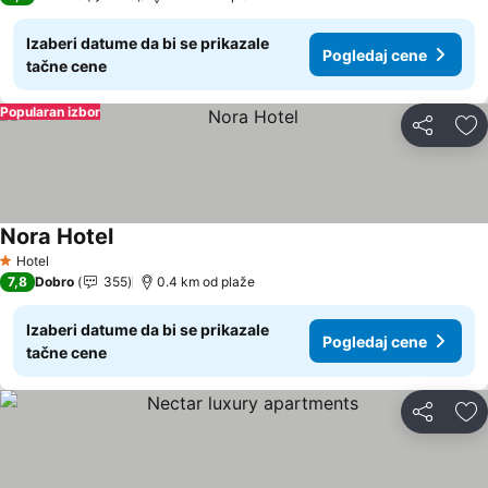
Izaberi datume da bi se prikazale
Pogledaj cene
tačne cene
Popularan izbor
Deli
Do
Nora Hotel
Hotel
1 Zvezdice
7,8
Dobro
355
0.4 km od plaže
Izaberi datume da bi se prikazale
Pogledaj cene
tačne cene
Deli
Do