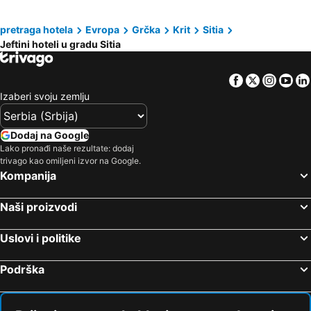
pretraga hotela
Evropa
Grčka
Krit
Sitia
Jeftini hoteli u gradu Sitia
Facebook
Twitter
Insta
Yo
Izaberi svoju zemlju
Dodaj na Google
Lako pronađi naše rezultate: dodaj
trivago kao omiljeni izvor na Google.
Kompanija
Naši proizvodi
Uslovi i politike
Podrška