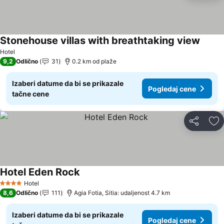
Stonehouse villas with breathtaking view
Hotel
9,2
Odlično
31
0.2 km od plaže
Izaberi datume da bi se prikazale
Pogledaj cene
tačne cene
Deli
Do
Hotel Eden Rock
Hotel
4 Zvezdice
8,6
Odlično
111
Agia Fotia, Sitia: udaljenost 4.7 km
Izaberi datume da bi se prikazale
Pogledaj cene