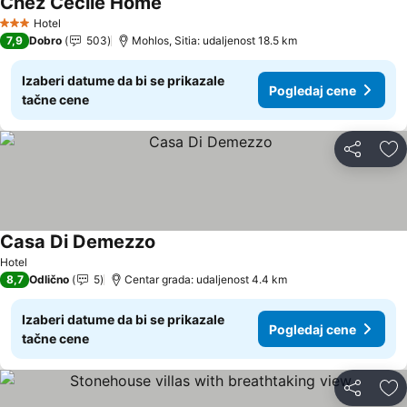
Chez Cécile Home
Hotel
3 Zvezdice
7,9
Dobro
503
Mohlos, Sitia: udaljenost 18.5 km
Izaberi datume da bi se prikazale
Pogledaj cene
tačne cene
Deli
Do
Casa Di Demezzo
Hotel
8,7
Odlično
5
Centar grada: udaljenost 4.4 km
Izaberi datume da bi se prikazale
Pogledaj cene
tačne cene
Deli
Do