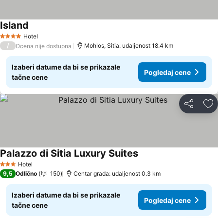
Island
Hotel
4 Zvezdice
/
Mohlos, Sitia: udaljenost 18.4 km
Ocena nije dostupna
Izaberi datume da bi se prikazale
Pogledaj cene
tačne cene
Deli
Do
Palazzo di Sitia Luxury Suites
Hotel
3 Zvezdice
9,5
Odlično
150
Centar grada: udaljenost 0.3 km
Izaberi datume da bi se prikazale
Pogledaj cene
tačne cene