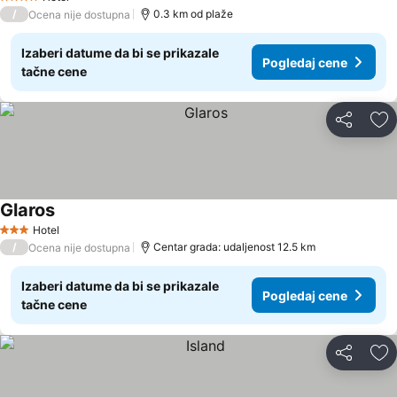
4 Zvezdice
/
0.3 km od plaže
Ocena nije dostupna
Izaberi datume da bi se prikazale
Pogledaj cene
tačne cene
Deli
Do
Glaros
Hotel
3 Zvezdice
/
Centar grada: udaljenost 12.5 km
Ocena nije dostupna
Izaberi datume da bi se prikazale
Pogledaj cene
tačne cene
Deli
Do