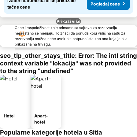
Izaberi datume da bi se prikazale
Pogledaj cene
tačne cene
Prikaži više
Cene i raspoloživost koje primamo sa sajtova za rezervaciju
neprestano se menjaju. To znači da ponuda koju vidiš na sajtu za
rezervaciju možda neće uvek biti potpuno ista kao ona koja je bila
prikazana na trivagu.
seo_tlp_other_stays_title: Error: The intl string
context variable "lokacija" was not provided
to the string "undefined"
Hotel
Apart-
hotel
Popularne kategorije hotela u Sitia