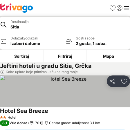
Favoriti
Prijavi
Men
Destinacija
Sitia
Dolazak/odlazak
Gosti i sobe
Izaberi datume
2 gosta, 1 soba.
Sortiraj
Filtriraj
Mapa
Jeftini hoteli u gradu Sitia, Grčka
Kako uplate koje primimo utiču na rangiranje
Deli
Do
Hotel Sea Breeze
Hotel
2 Zvezdice
8,1
Vrlo dobro
701
Centar grada: udaljenost 3.1 km