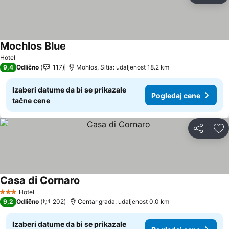
Mochlos Blue
Hotel
9,4
Odlično
117
Mohlos, Sitia: udaljenost 18.2 km
Izaberi datume da bi se prikazale
Pogledaj cene
tačne cene
Deli
Do
Casa di Cornaro
Hotel
3 Zvezdice
9,2
Odlično
202
Centar grada: udaljenost 0.0 km
Izaberi datume da bi se prikazale