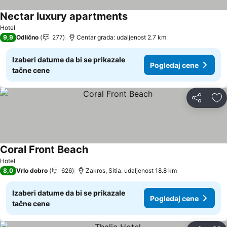
Nectar luxury apartments
Hotel
9,9
Odlično
277
Centar grada: udaljenost 2.7 km
Izaberi datume da bi se prikazale
Pogledaj cene
tačne cene
Deli
Do
Coral Front Beach
Hotel
8,0
Vrlo dobro
626
Zakros, Sitia: udaljenost 18.8 km
Izaberi datume da bi se prikazale
Pogledaj cene
tačne cene