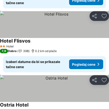
Pogledaj cene
tačne cene
Deli
Do
Hotel Flisvos
Hotel
2 Zvezdice
7,9
Dobro
398
0.2 km od plaže
Izaberi datume da bi se prikazale
Pogledaj cene
tačne cene
Deli
Do
Ostria Hotel