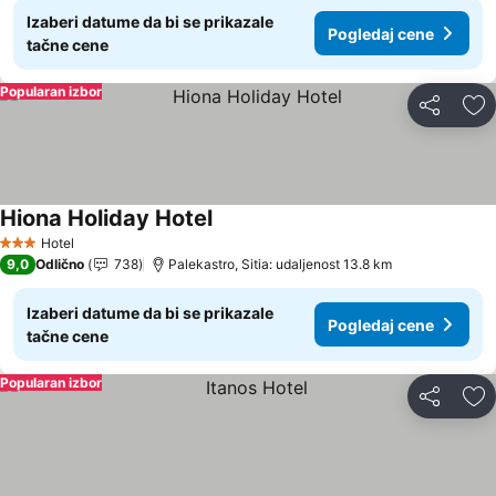
Izaberi datume da bi se prikazale
Pogledaj cene
tačne cene
Popularan izbor
Deli
Do
Hiona Holiday Hotel
Hotel
3 Zvezdice
9,0
Odlično
738
Palekastro, Sitia: udaljenost 13.8 km
Izaberi datume da bi se prikazale
Pogledaj cene
tačne cene
Popularan izbor
Deli
Do