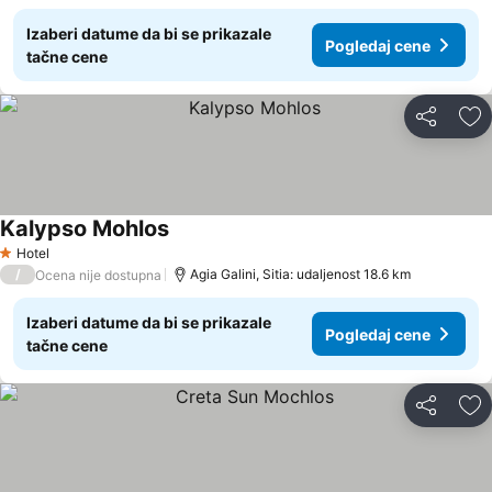
Izaberi datume da bi se prikazale
Pogledaj cene
tačne cene
Deli
Do
Kalypso Mohlos
Hotel
1 Zvezdice
/
Agia Galini, Sitia: udaljenost 18.6 km
Ocena nije dostupna
Izaberi datume da bi se prikazale
Pogledaj cene
tačne cene
Deli
Do