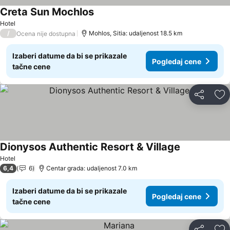
Creta Sun Mochlos
Hotel
/
Mohlos, Sitia: udaljenost 18.5 km
Ocena nije dostupna
Izaberi datume da bi se prikazale
Pogledaj cene
tačne cene
Deli
Do
Dionysos Authentic Resort & Village
Hotel
6,4
6
Centar grada: udaljenost 7.0 km
Izaberi datume da bi se prikazale
Pogledaj cene
tačne cene