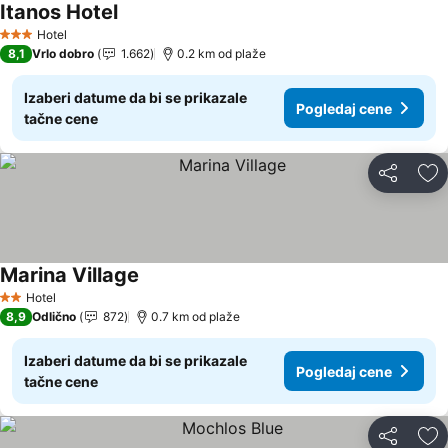
Itanos Hotel
Hotel
3 Zvezdice
8,1
Vrlo dobro
1.662
0.2 km od plaže
Izaberi datume da bi se prikazale
Pogledaj cene
tačne cene
Deli
Do
Marina Village
Hotel
2 Zvezdice
8,9
Odlično
872
0.7 km od plaže
Izaberi datume da bi se prikazale
Pogledaj cene
tačne cene
Deli
Do