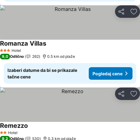
Deli
Do
Romanza Villas
Hotel
3 Zvezdice
9,0
Odlično
262
0.5 km od plaže
Izaberi datume da bi se prikazale
Pogledaj cene
tačne cene
Deli
Do
Remezzo
Hotel
2 Zvezdice
9,2
Odlično
530
0.3 km od plaže