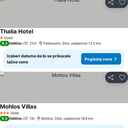
Deli
Do
Thalia Hotel
Hotel
1 Zvezdice
9,3
Odlično
210
Palekastro, Sitia: udaljenost 13.5 km
Izaberi datume da bi se prikazale
Pogledaj cene
tačne cene
Deli
Do
Mohlos Villas
Hotel
3 Zvezdice
9,5
Odlično
74
Mohlos, Sitia: udaljenost 18.6 km