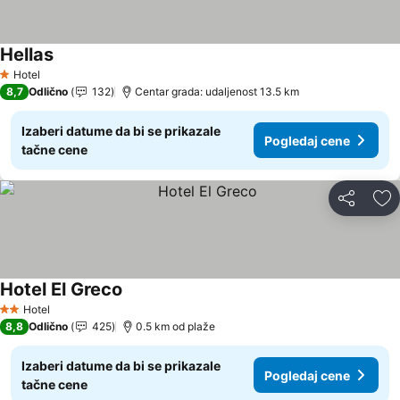
Hellas
Hotel
1 Zvezdice
8,7
Odlično
132
Centar grada: udaljenost 13.5 km
Izaberi datume da bi se prikazale
Pogledaj cene
tačne cene
Deli
Do
Hotel El Greco
Hotel
2 Zvezdice
8,8
Odlično
425
0.5 km od plaže
Izaberi datume da bi se prikazale
Pogledaj cene
tačne cene