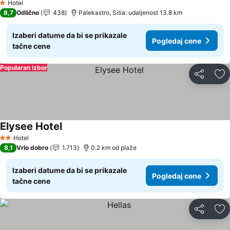
Hotel
1 Zvezdice
8,7
Odlično
438
Palekastro, Sitia: udaljenost 13.8 km
Izaberi datume da bi se prikazale
Pogledaj cene
tačne cene
Popularan izbor
Deli
Do
Elysee Hotel
Hotel
2 Zvezdice
8,1
Vrlo dobro
1.713
0.2 km od plaže
Izaberi datume da bi se prikazale
Pogledaj cene
tačne cene
Deli
Do