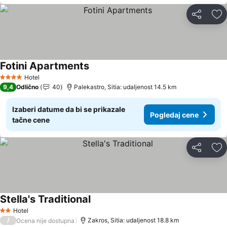
Deli
Do
Fotini Apartments
Hotel
4 Zvezdice
9,4
Odlično
40
Palekastro, Sitia: udaljenost 14.5 km
Izaberi datume da bi se prikazale
Pogledaj cene
tačne cene
Deli
Do
Stella's Traditional
Hotel
2 Zvezdice
/
Zakros, Sitia: udaljenost 18.8 km
Ocena nije dostupna