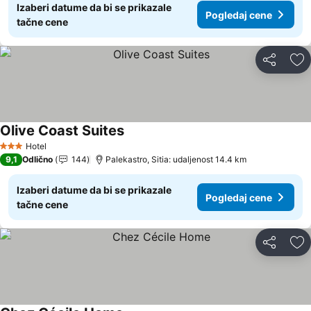
Izaberi datume da bi se prikazale
Pogledaj cene
tačne cene
Deli
Do
Olive Coast Suites
Hotel
3 Zvezdice
9,1
Odlično
144
Palekastro, Sitia: udaljenost 14.4 km
Izaberi datume da bi se prikazale
Pogledaj cene
tačne cene
Deli
Do