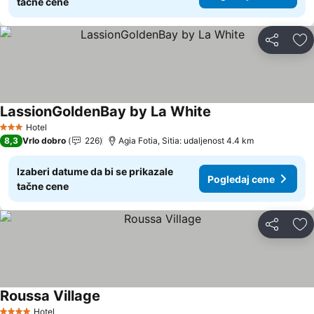
tačne cene
Deli
Do
LassionGoldenBay by La White
Hotel
3 Zvezdice
8,3
Vrlo dobro
226
Agia Fotia, Sitia: udaljenost 4.4 km
Izaberi datume da bi se prikazale
Pogledaj cene
tačne cene
Deli
Do
Roussa Village
Hotel