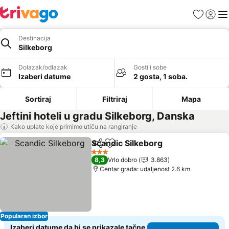
Favoriti
Prijavi
Men
Destinacija
Silkeborg
Dolazak/odlazak
Gosti i sobe
Izaberi datume
2 gosta, 1 soba.
Sortiraj
Filtriraj
Mapa
Jeftini hoteli u gradu Silkeborg, Danska
Kako uplate koje primimo utiču na rangiranje
Scandic Silkeborg
Deli
Dodati u favorite
Pogledaj
3 Zvezdice
8,3
Vrlo dobro
3.863
Centar grada: udaljenost 2.6 km
Popularan izbor
Izaberi datume da bi se prikazale tačne