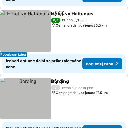
Hotel Ny Hattenæs
Deli
Dodati u favorite
Pogleda
9,4
Odlično
56
Centar grada: udaljenost 3.5 km
Popularan izbor
Izaberi datume da bi se prikazale tačne
Pogledaj cene
cene
Bording
Deli
Dodati u favorite
Pogledaj cene
/
Ocena nije dostupna
Centar grada: udaljenost 17.5 km