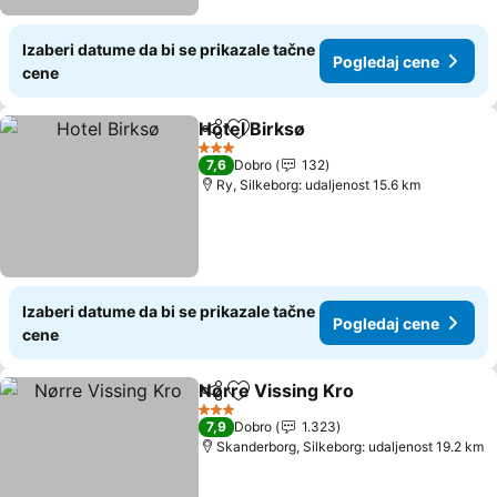
Izaberi datume da bi se prikazale tačne
Pogledaj cene
cene
Hotel Birksø
Deli
Dodati u favorite
Pogledaj cene
3 Zvezdice
7,6
Dobro
132
Ry, Silkeborg: udaljenost 15.6 km
Izaberi datume da bi se prikazale tačne
Pogledaj cene
cene
Nørre Vissing Kro
Deli
Dodati u favorite
Pogleda
3 Zvezdice
7,9
Dobro
1.323
Skanderborg, Silkeborg: udaljenost 19.2 km