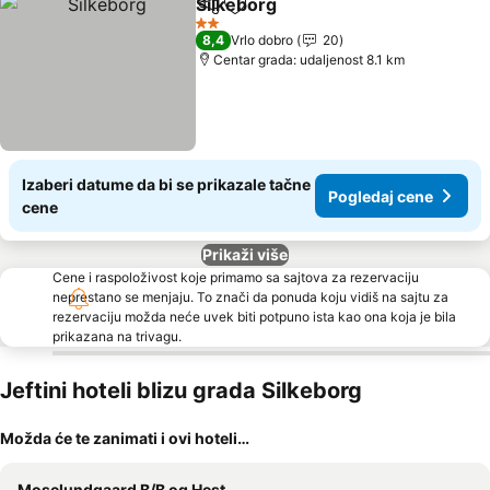
Silkeborg
Deli
Dodati u favorite
Pogledaj cene
2 Zvezdice
8,4
Vrlo dobro
20
Centar grada: udaljenost 8.1 km
Izaberi datume da bi se prikazale tačne
Pogledaj cene
cene
Prikaži više
Cene i raspoloživost koje primamo sa sajtova za rezervaciju
neprestano se menjaju. To znači da ponuda koju vidiš na sajtu za
rezervaciju možda neće uvek biti potpuno ista kao ona koja je bila
prikazana na trivagu.
Jeftini hoteli blizu grada Silkeborg
Možda će te zanimati i ovi hoteli…
Moselundgaard B/B og Hestehotel