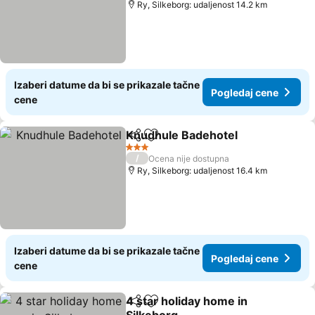
Ry, Silkeborg: udaljenost 14.2 km
Izaberi datume da bi se prikazale tačne
Pogledaj cene
cene
Knudhule Badehotel
Deli
Dodati u favorite
Pogle
3 Zvezdice
/
Ocena nije dostupna
Ry, Silkeborg: udaljenost 16.4 km
Izaberi datume da bi se prikazale tačne
Pogledaj cene
cene
4 star holiday home in
Deli
Dodati u favorite