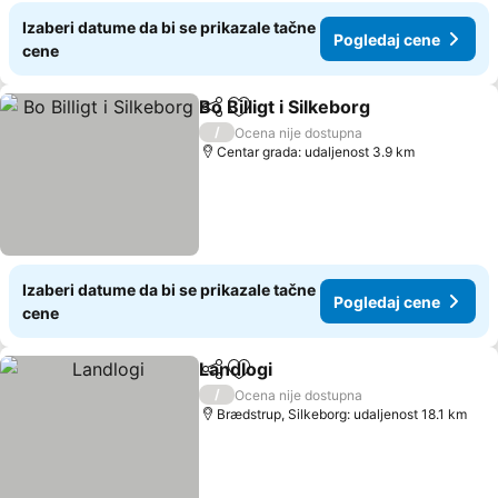
Izaberi datume da bi se prikazale tačne
Pogledaj cene
cene
Bo Billigt i Silkeborg
Deli
Dodati u favorite
Pogled
/
Ocena nije dostupna
Centar grada: udaljenost 3.9 km
Izaberi datume da bi se prikazale tačne
Pogledaj cene
cene
Landlogi
Deli
Dodati u favorite
Pogledaj cene
/
Ocena nije dostupna
Brædstrup, Silkeborg: udaljenost 18.1 km