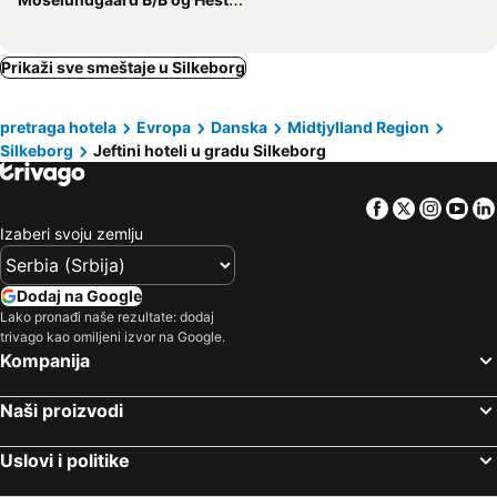
Prikaži sve smeštaje u Silkeborg
pretraga hotela
Evropa
Danska
Midtjylland Region
Silkeborg
Jeftini hoteli u gradu Silkeborg
Facebook
Twitter
Insta
Yo
Izaberi svoju zemlju
Dodaj na Google
Lako pronađi naše rezultate: dodaj
trivago kao omiljeni izvor na Google.
Kompanija
Naši proizvodi
Uslovi i politike