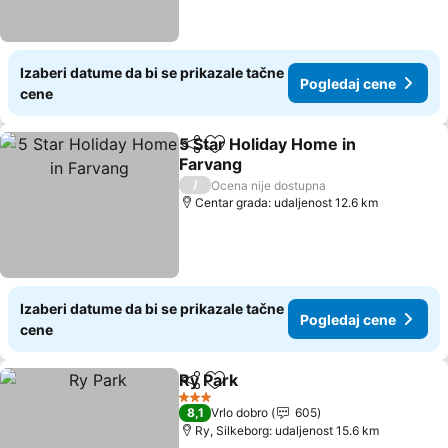
Izaberi datume da bi se prikazale tačne
Pogledaj cene
cene
5 Star Holiday Home in
Deli
Dodati u favorite
Farvang
Pogledaj cene
/
Ocena nije dostupna
Centar grada: udaljenost 12.6 km
Izaberi datume da bi se prikazale tačne
Pogledaj cene
cene
Ry Park
Deli
Dodati u favorite
Pogledaj cene
3 Zvezdice
8,1
Vrlo dobro
605
Ry, Silkeborg: udaljenost 15.6 km