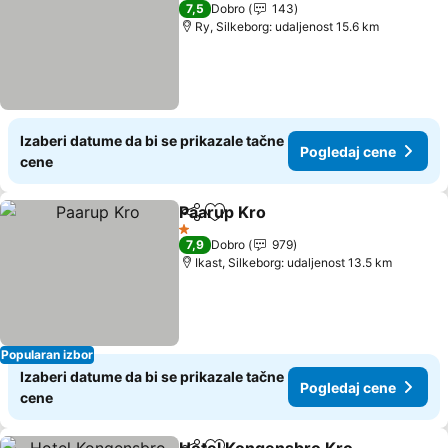
2 Zvezdice
7,5
Dobro
143
Ry, Silkeborg: udaljenost 15.6 km
Izaberi datume da bi se prikazale tačne
Pogledaj cene
cene
Paarup Kro
Deli
Dodati u favorite
Pogledaj cene
1 Zvezdice
7,9
Dobro
979
Ikast, Silkeborg: udaljenost 13.5 km
Popularan izbor
Izaberi datume da bi se prikazale tačne
Pogledaj cene
cene