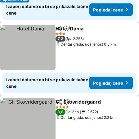
Izaberi datume da bi se prikazale tačne
Pogledaj cene
cene
Hotel Dania
Deli
Dodati u favorite
Pogledaj cene
3 Zvezdice
7,2
2.258
Centar grada: udaljenost 0.8 km
Izaberi datume da bi se prikazale tačne
Pogledaj cene
cene
Gl. Skovridergaard
Deli
Dodati u favorite
Pogleda
4 Zvezdice
8,8
Odlično
2.672
Centar grada: udaljenost 2.2 km