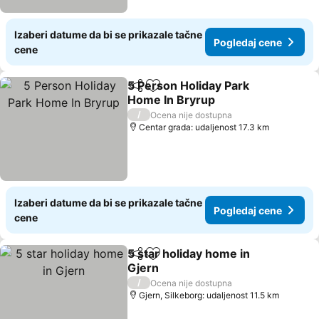
Izaberi datume da bi se prikazale tačne
Pogledaj cene
cene
5 Person Holiday Park
Deli
Dodati u favorite
Home In Bryrup
Pogledaj cene
/
Ocena nije dostupna
Centar grada: udaljenost 17.3 km
Izaberi datume da bi se prikazale tačne
Pogledaj cene
cene
5 star holiday home in
Deli
Dodati u favorite
Gjern
Pogledaj cene
/
Ocena nije dostupna
Gjern, Silkeborg: udaljenost 11.5 km