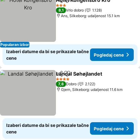
Hotel Kongensbro Kro
Deli
Dodati u favorite
Pog
3 Zvezdice
8,1
Vrlo dobro
1.128
Ans, Silkeborg: udaljenost 15.1 km
Popularan izbor
Izaberi datume da bi se prikazale tačne
Pogledaj cene
cene
Landal Søhøjlandet
Deli
Dodati u favorite
Pogleda
4 Zvezdice
7,8
Dobro
2.122
Gjern, Silkeborg: udaljenost 11.6 km
Izaberi datume da bi se prikazale tačne
Pogledaj cene
cene