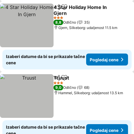
4 Star Holiday Home In
Deli
Dodati u favorite
Gjern
Pogledaj cene
3 Zvezdice
8,8
Odlično
35
Gjern, Silkeborg: udaljenost 11.5 km
Izaberi datume da bi se prikazale tačne
Pogledaj cene
cene
Truust
Deli
Dodati u favorite
Pogledaj cene
3 Zvezdice
9,0
Odlično
68
Hammel, Silkeborg: udaljenost 13.5 km
Izaberi datume da bi se prikazale tačne
Pogledaj cene
cene