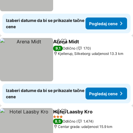
Izaberi datume da bi se prikazale tačne
Pogledaj cene
cene
Arena Midt
Deli
Dodati u favorite
Pogledaj cene
9,1
Odlično
170
Kjellerup, Silkeborg: udaljenost 13.3 km
Izaberi datume da bi se prikazale tačne
Pogledaj cene
cene
Hotel Laasby Kro
Deli
Dodati u favorite
Pogledaj
3 Zvezdice
8,5
Odlično
1.474
Centar grada: udaljenost 15.9 km