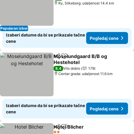
Ry, Silkeborg: udaljenost 14.4 km
Popularan izbor
Izaberi datume da bi se prikazale tačne
Pogledaj cene
cene
Moselundgaard B/B og
Deli
Dodati u favorite
Hestehotel
Pogledaj cene
8,4
Vrlo dobro
179
Centar grada: udaljenost 11.6 km
Izaberi datume da bi se prikazale tačne
Pogledaj cene
cene
Hotel Blicher
Deli
Dodati u favorite
Pogledaj cen