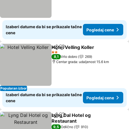
Izaberi datume da bi se prikazale tačne
Pogledaj cene
cene
Hotel Velling Koller
Deli
Dodati u favorite
Pogleda
2 Zvezdice
8,1
Vrlo dobro
269
Centar grada: udaljenost 15.6 km
Popularan izbor
Izaberi datume da bi se prikazale tačne
Pogledaj cene
cene
Lyng Dal Hotel og
Deli
Dodati u favorite
Restaurant
Pogledaj cene
9,5
Odlično
910