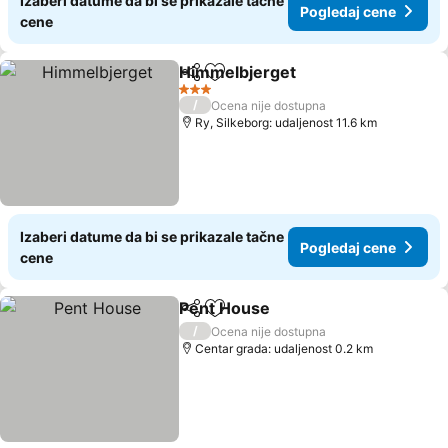
Izaberi datume da bi se prikazale tačne
Pogledaj cene
cene
Himmelbjerget
Deli
Dodati u favorite
Pogledaj c
3 Zvezdice
/
Ocena nije dostupna
Ry, Silkeborg: udaljenost 11.6 km
Izaberi datume da bi se prikazale tačne
Pogledaj cene
cene
Pent House
Deli
Dodati u favorite
Pogledaj cene
/
Ocena nije dostupna
Centar grada: udaljenost 0.2 km