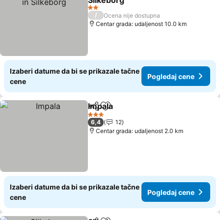
Silkeborg
Pogledaj cene
2 Zvezdice
/
Ocena nije dostupna
Centar grada: udaljenost 10.0 km
Izaberi datume da bi se prikazale tačne
Pogledaj cene
cene
Impala
Deli
Dodati u favorite
Pogledaj cene
3 Zvezdice
6,4
12
Centar grada: udaljenost 2.0 km
Izaberi datume da bi se prikazale tačne
Pogledaj cene
cene