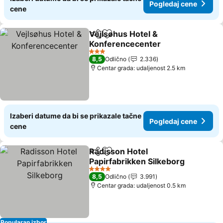
Pogledaj cene
cene
Vejlsøhus Hotel &
Deli
Dodati u favorite
Konferencecenter
Pogledaj cene
3 Zvezdice
8,5
Odlično
2.336
Centar grada: udaljenost 2.5 km
Izaberi datume da bi se prikazale tačne
Pogledaj cene
cene
Radisson Hotel
Deli
Dodati u favorite
Papirfabrikken Silkeborg
Pogledaj cene
4 Zvezdice
8,5
Odlično
3.991
Centar grada: udaljenost 0.5 km
Popularan izbor