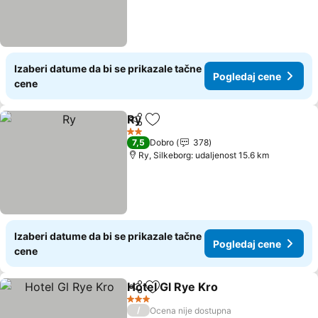
Izaberi datume da bi se prikazale tačne
Pogledaj cene
cene
Ry
Deli
Dodati u favorite
Pogledaj cene
2 Zvezdice
7,5
Dobro
378
Ry, Silkeborg: udaljenost 15.6 km
Izaberi datume da bi se prikazale tačne
Pogledaj cene
cene
Hotel Gl Rye Kro
Deli
Dodati u favorite
Pogledaj 
3 Zvezdice
/
Ocena nije dostupna