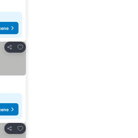
cene
Dodati u favorite
Deli
cene
Dodati u favorite
Deli