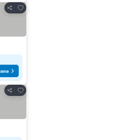
Dodati u favorite
Deli
cene
Dodati u favorite
Deli