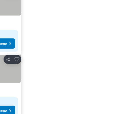
cene
Dodati u favorite
Deli
cene