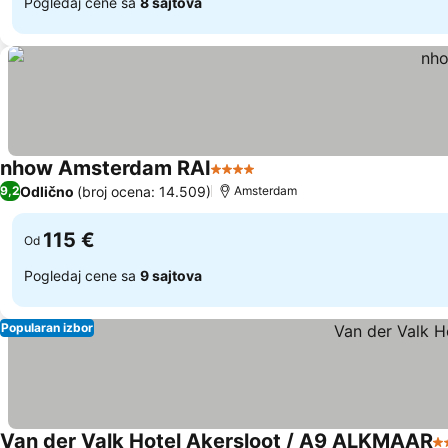
Pogledaj cene sa
8 sajtova
nhow Amsterdam RAI
4 Zvezdice
Odlično
(broj ocena: 14.509)
9,2
Amsterdam
115 €
Od
Pogledaj cene sa
9 sajtova
Popularan izbor
Van der Valk Hotel Akersloot / A9 ALKMAAR