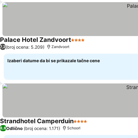
Palace Hotel Zandvoort
4 Zvezdice
(broj ocena: 5.209)
7,2
Zandvoort
Izaberi datume da bi se prikazale tačne cene
Strandhotel Camperduin
4 Zvezdice
Odlično
(broj ocena: 1.171)
8,6
Schoorl