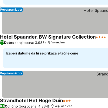
Popularan izbor
Hotel Spaander, BW Signature Collection
4 Zvez
Dobro
(broj ocena: 3.988)
7,7
Volendam
Izaberi datume da bi se prikazale tačne cene
Popularan izbor
Strandhotel Het Hoge Duin
3 Zvezdice
Odlično
(broj ocena: 4.334)
8,6
Wijk aan Zee