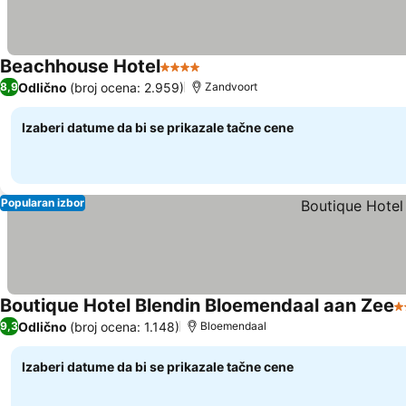
Beachhouse Hotel
4 Zvezdice
Odlično
(broj ocena: 2.959)
8,9
Zandvoort
Izaberi datume da bi se prikazale tačne cene
Popularan izbor
Boutique Hotel Blendin Bloemendaal aan Zee
4
Odlično
(broj ocena: 1.148)
9,3
Bloemendaal
Izaberi datume da bi se prikazale tačne cene