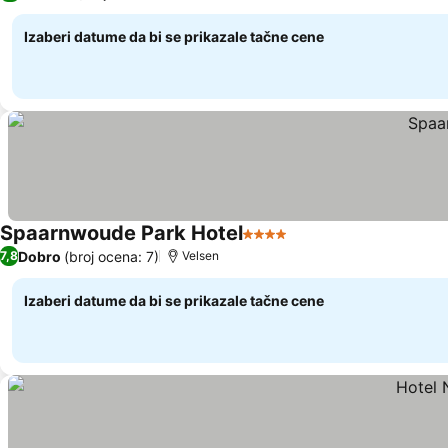
Izaberi datume da bi se prikazale tačne cene
Spaarnwoude Park Hotel
4 Zvezdice
Dobro
(broj ocena: 7)
7,8
Velsen
Izaberi datume da bi se prikazale tačne cene