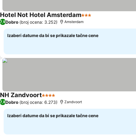
Hotel Not Hotel Amsterdam
3 Zvezdice
Dobro
(broj ocena: 3.252)
7,9
Amsterdam
Izaberi datume da bi se prikazale tačne cene
NH Zandvoort
4 Zvezdice
Dobro
(broj ocena: 6.273)
7,8
Zandvoort
Izaberi datume da bi se prikazale tačne cene