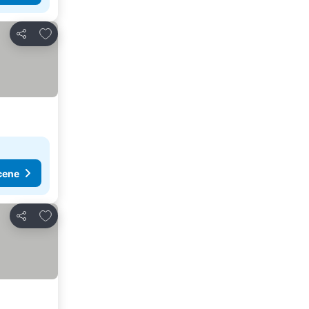
Dodati u favorite
Deli
cene
Dodati u favorite
Deli