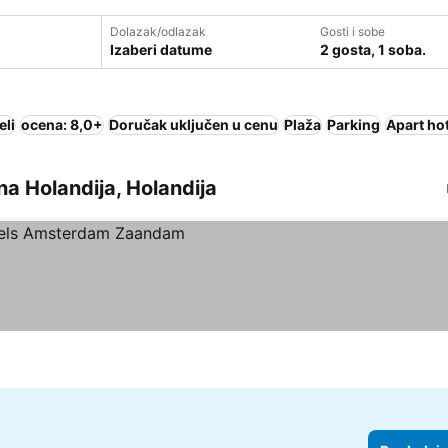
Dolazak/odlazak
Gosti i sobe
Izaberi datume
2 gosta, 1 soba.
eli
ocena: 8,0+
Doručak uključen u cenu
Plaža
Parking
Apart ho
na Holandija, Holandija