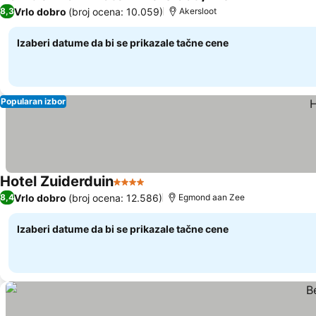
4
Vrlo dobro
(broj ocena: 10.059)
8,3
Akersloot
Izaberi datume da bi se prikazale tačne cene
Popularan izbor
Hotel Zuiderduin
4 Zvezdice
Vrlo dobro
(broj ocena: 12.586)
8,4
Egmond aan Zee
Izaberi datume da bi se prikazale tačne cene