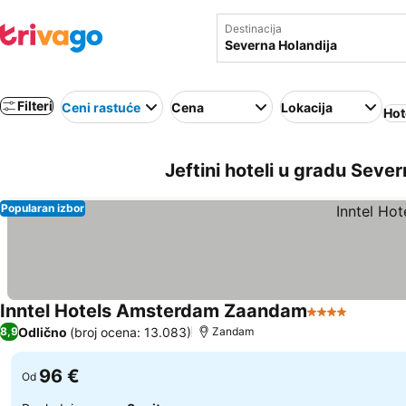
Destinacija
Filteri
Ceni rastuće
Cena
Lokacija
Hot
Jeftini hoteli u gradu Sever
Popularan izbor
Inntel Hotels Amsterdam Zaandam
4 Zvezdice
Odlično
(broj ocena: 13.083)
8,9
Zandam
96 €
Od