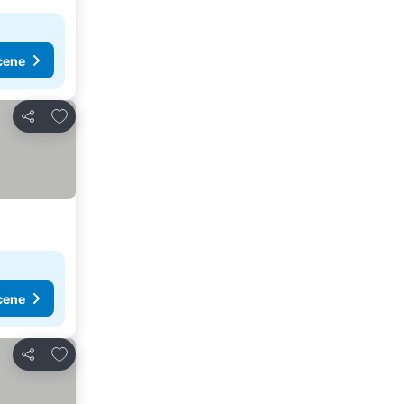
cene
Dodati u favorite
Deli
cene
Dodati u favorite
Deli