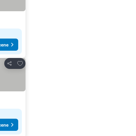
cene
Dodati u favorite
Deli
cene