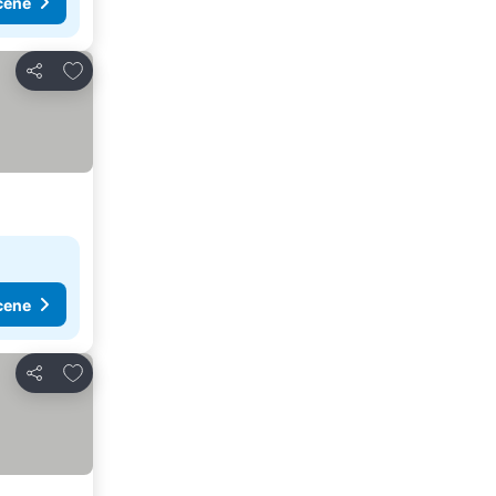
cene
Dodati u favorite
Deli
cene
Dodati u favorite
Deli