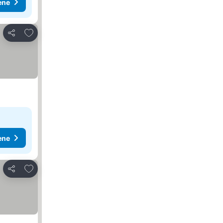
ene
Dodati u favorite
Deli
ene
Dodati u favorite
Deli