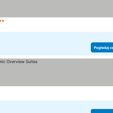
ezdice
Pogledaj cene
Pogledaj c