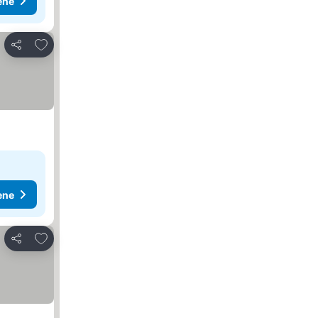
ene
Dodati u favorite
Deli
ene
Dodati u favorite
Deli