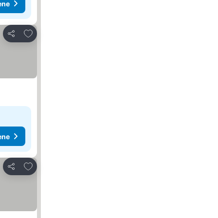
ene
Dodati u favorite
Deli
ene
Dodati u favorite
Deli