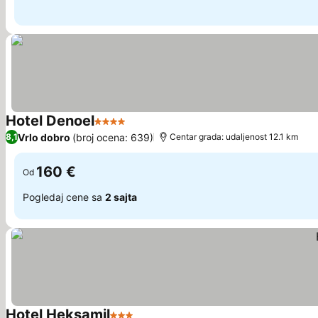
Hotel Denoel
4 Zvezdice
Pogledaj cene
Vrlo dobro
(broj ocena: 639)
8,1
Centar grada: udaljenost 12.1 km
160 €
Od
Pogledaj cene sa
2 sajta
Hotel Heksamil