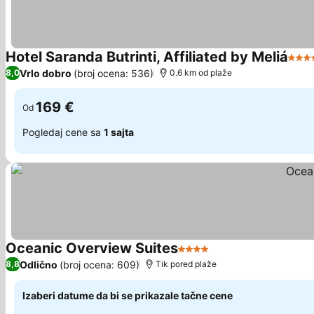
Hotel Saranda Butrinti, Affiliated by Meliá
5 Zv
Vrlo dobro
(broj ocena: 536)
8,0
0.6 km od plaže
169 €
Od
Pogledaj cene sa
1 sajta
Oceanic Overview Suites
4 Zvezdice
Pogledaj cene
Odlično
(broj ocena: 609)
8,8
Tik pored plaže
Izaberi datume da bi se prikazale tačne cene