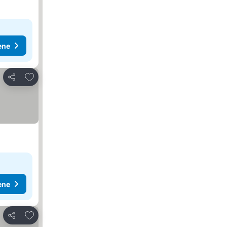
ene
Dodati u favorite
Deli
ene
Dodati u favorite
Deli