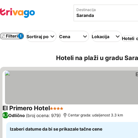
Destinacija
Filteri
1
Sortiraj po
Cena
Lokacija
Hoteli
Hoteli na plaži u gradu Sar
El Primero Hotel
4 Zvezdice
Pogledaj cene
Odlično
(broj ocena: 979)
8,7
Centar grada: udaljenost 3.3 km
Izaberi datume da bi se prikazale tačne cene