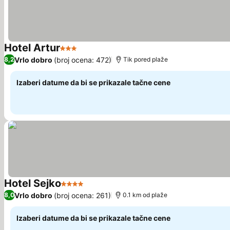
Hotel Artur
3 Zvezdice
Pogledaj cene
Vrlo dobro
(broj ocena: 472)
8,2
Tik pored plaže
Izaberi datume da bi se prikazale tačne cene
Hotel Sejko
4 Zvezdice
Pogledaj cene
Vrlo dobro
(broj ocena: 261)
8,0
0.1 km od plaže
Izaberi datume da bi se prikazale tačne cene