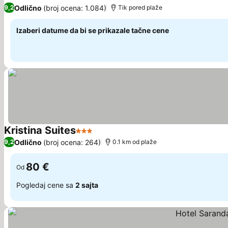
3 Zvezdice
Pogledaj cene
Odlično
(broj ocena: 1.084)
9,2
Tik pored plaže
Izaberi datume da bi se prikazale tačne cene
Kristina Suites
3 Zvezdice
Pogledaj cene
Odlično
(broj ocena: 264)
9,2
0.1 km od plaže
80 €
Od
Pogledaj cene sa
2 sajta