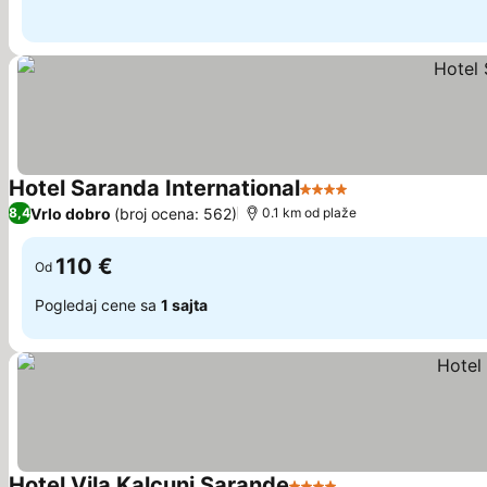
Hotel Saranda International
4 Zvezdice
Pogledaj cene
Vrlo dobro
(broj ocena: 562)
8,4
0.1 km od plaže
110 €
Od
Pogledaj cene sa
1 sajta
Hotel Vila Kalcuni Sarande