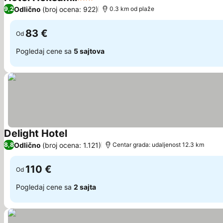
3 Zvezdice
Pogledaj cene
Odlično
(broj ocena: 922)
9,2
0.3 km od plaže
83 €
Od
Pogledaj cene sa
5 sajtova
Delight Hotel
Pogledaj cene
Odlično
(broj ocena: 1.121)
8,8
Centar grada: udaljenost 12.3 km
110 €
Od
Pogledaj cene sa
2 sajta