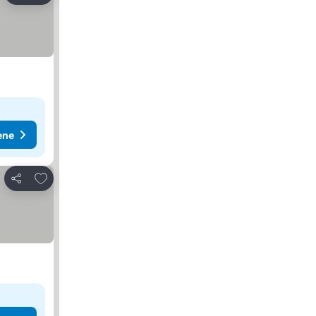
ene
Dodati u favorite
Deli