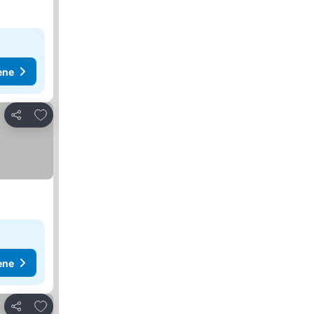
ene
Dodati u favorite
Deli
ene
Dodati u favorite
Deli