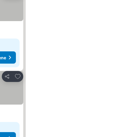
ene
Dodati u favorite
Deli