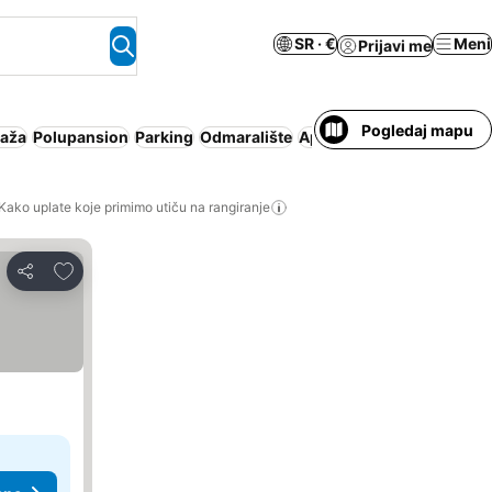
SR · €
Meni
Prijavi me
Pogledaj mapu
laža
Polupansion
Parking
Odmaralište
Apart hotel
Wi-Fi
Pun pa
Kako uplate koje primimo utiču na rangiranje
Dodati u favorite
Deli