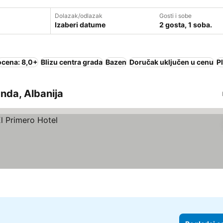
Dolazak/odlazak
Gosti i sobe
Izaberi datume
2 gosta, 1 soba.
ocena: 8,0+
Blizu centra grada
Bazen
Doručak uključen u cenu
P
anda, Albanija