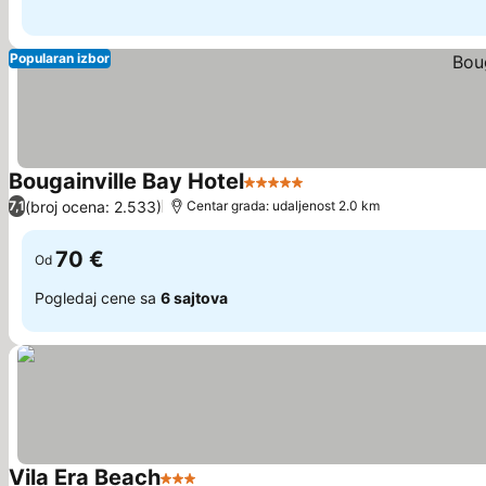
Popularan izbor
Bougainville Bay Hotel
5 Zvezdice
Pogledaj cene
(broj ocena: 2.533)
7,1
Centar grada: udaljenost 2.0 km
70 €
Od
Pogledaj cene sa
6 sajtova
Vila Era Beach