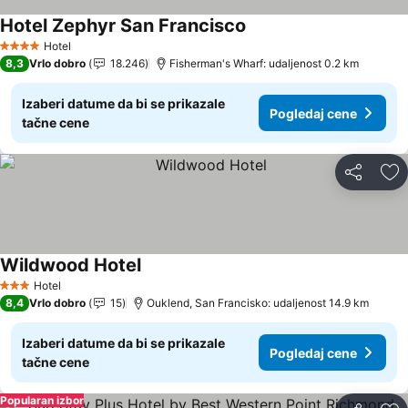
Hotel Zephyr San Francisco
Pogledaj cene
Hotel
4 Zvezdice
8,3
Vrlo dobro
18.246
Fisherman's Wharf: udaljenost 0.2 km
Izaberi datume da bi se prikazale
Pogledaj cene
tačne cene
Deli
Do
Wildwood Hotel
Pogledaj cene
Hotel
3 Zvezdice
8,4
Vrlo dobro
15
Ouklend, San Francisko: udaljenost 14.9 km
Izaberi datume da bi se prikazale
Pogledaj cene
tačne cene
Popularan izbor