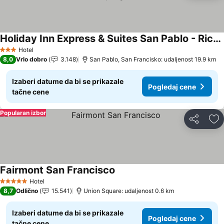
Holiday Inn Express & Suites San Pablo - Richmond Area By Ihg
Pogledaj cene
Hotel
3 Zvezdice
8,0
Vrlo dobro
3.148
San Pablo, San Francisko: udaljenost 19.9 km
Izaberi datume da bi se prikazale
Pogledaj cene
tačne cene
Popularan izbor
Deli
Do
Fairmont San Francisco
Pogledaj cene
Hotel
5 Zvezdice
8,7
Odlično
15.541
Union Square: udaljenost 0.6 km
Izaberi datume da bi se prikazale
Pogledaj cene
tačne cene