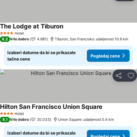
The Lodge at Tiburon
Pogledaj cene
Hotel
4 Zvezdice
8,2
Vrlo dobro
4.681
Tiburon, San Francisko: udaljenost 10.6 km
Izaberi datume da bi se prikazale
Pogledaj cene
tačne cene
Deli
Do
Hilton San Francisco Union Square
Pogledaj cene
Hotel
4 Zvezdice
8,1
Vrlo dobro
20.033
Union Square: udaljenost 0.4 km
Izaberi datume da bi se prikazale
Pogledaj cene