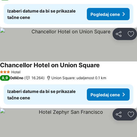
Izaberi datume da bi se prikazale
Pogledaj cene
tačne cene
Deli
Do
Chancellor Hotel on Union Square
Pogledaj cene
Hotel
3 Zvezdice
8,9
Odlično
16.264
Union Square: udaljenost 0.1 km
Izaberi datume da bi se prikazale
Pogledaj cene
tačne cene
Deli
Do