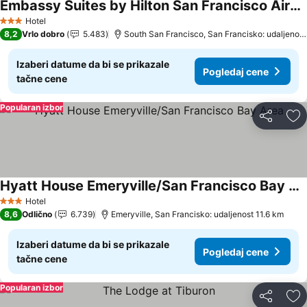
Embassy Suites by Hilton San Francisco Airport Oyster Point
Pogledaj cene
Hotel
3 Zvezdice
8,2
Vrlo dobro
5.483
South San Francisco, San Francisko: udaljenost
Izaberi datume da bi se prikazale
Pogledaj cene
tačne cene
Popularan izbor
Deli
Do
Hyatt House Emeryville/San Francisco Bay Area
Pogledaj cene
Hotel
3 Zvezdice
8,6
Odlično
6.739
Emeryville, San Francisko: udaljenost 11.6 km
Izaberi datume da bi se prikazale
Pogledaj cene
tačne cene
Popularan izbor
Deli
Do