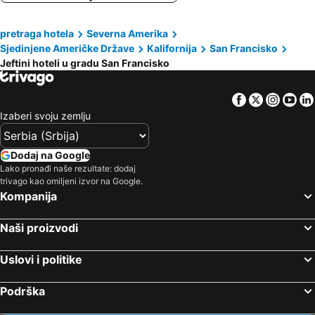
Aida Plaza Hotel
Ramada by Wyndham Oakland Downtown City Center
pretraga hotela
Severna Amerika
Executive Inn & Suites
Sjedinjene Američke Države
Kalifornija
San Francisko
Jeftini hoteli u gradu San Francisko
Facebook
Twitter
Insta
Yo
Izaberi svoju zemlju
Dodaj na Google
Lako pronađi naše rezultate: dodaj
trivago kao omiljeni izvor na Google.
Kompanija
Naši proizvodi
Uslovi i politike
Podrška