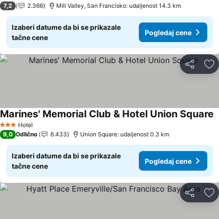
7,2
2.366
Mill Valley, San Francisko: udaljenost 14.3 km
Izaberi datume da bi se prikazale
Pogledaj cene
tačne cene
Deli
Do
Marines' Memorial Club & Hotel Union Square
P
Hotel
3 Zvezdice
9,0
Odlično
6.433
Union Square: udaljenost 0.3 km
Izaberi datume da bi se prikazale
Pogledaj cene
tačne cene
Deli
Do