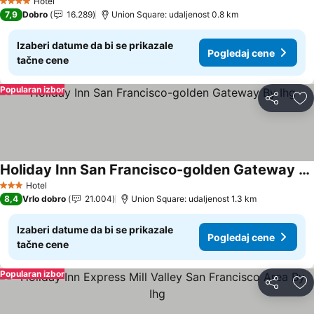
Hotel
4 Zvezdice
7,9
Dobro
16.289
Union Square: udaljenost 0.8 km
Izaberi datume da bi se prikazale
Pogledaj cene
tačne cene
Popularan izbor
Deli
Do
Holiday Inn San Francisco-golden Gateway By Ihg
Pogledaj cene
Hotel
3 Zvezdice
8,4
Vrlo dobro
21.004
Union Square: udaljenost 1.3 km
Izaberi datume da bi se prikazale
Pogledaj cene
tačne cene
Popularan izbor
Deli
Do