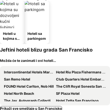
Hoteli u
Hoteli sa
kojima su
parkingom
dozvoljeni
kućni
Jeftini hoteli blizu grada San Francisko
ljubimci
Možda će te zanimati i ovi hoteli…
Intercontinental Hotels Mark Hopkins San Francisco By Ihg
Hotel Riu Plaza Fishermans Wharf
San Remo Hotel
Club Quarters Hotel Embarcadero, San Francisco
FOUND Hotel Carlton, Nob Hill
The Clift Royal Sonesta San Francisco
Hotel North Beach
SF Plaza Hotel
The Jay, Autograph Collection
Hotel Zetta San Francisco
La Luna Inn, an Ascend Collection Hotel
Inn On Folsom
Prikaži sve smeštaje u San Francisko