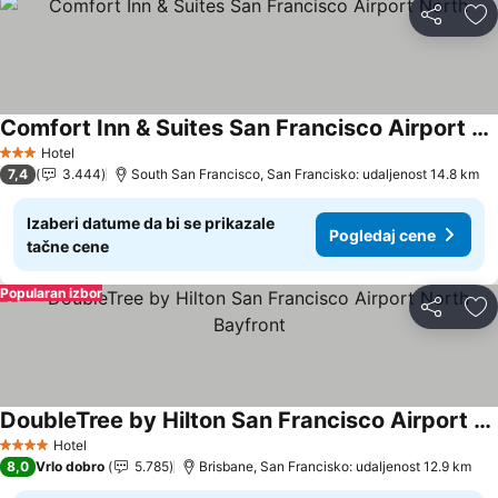
Deli
Do
Comfort Inn & Suites San Francisco Airport North
Pogledaj cene
Hotel
3 Zvezdice
7,4
3.444
South San Francisco, San Francisko: udaljenost 14.8 km
Izaberi datume da bi se prikazale
Pogledaj cene
tačne cene
Popularan izbor
Deli
Do
DoubleTree by Hilton San Francisco Airport North Bayfront
Pogledaj cene
Hotel
4 Zvezdice
8,0
Vrlo dobro
5.785
Brisbane, San Francisko: udaljenost 12.9 km