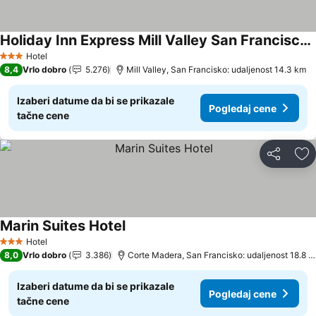
Holiday Inn Express Mill Valley San Francisco Area By Ihg
Pogledaj cene
Hotel
3 Zvezdice
8,4
Vrlo dobro
5.276
Mill Valley, San Francisko: udaljenost 14.3 km
Izaberi datume da bi se prikazale
Pogledaj cene
tačne cene
Deli
Do
Marin Suites Hotel
Pogledaj cene
Hotel
3 Zvezdice
8,0
Vrlo dobro
3.386
Corte Madera, San Francisko: udaljenost 18.8 
Izaberi datume da bi se prikazale
Pogledaj cene
tačne cene