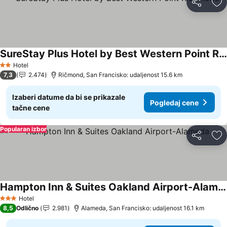
Deli
Do
SureStay Plus Hotel by Best Western Point Richmond
Pogledaj cene
Hotel
2 Zvezdice
7,3
2.474
Ričmond, San Francisko: udaljenost 15.6 km
Izaberi datume da bi se prikazale
Pogledaj cene
tačne cene
Popularan izbor
Deli
Do
Hampton Inn & Suites Oakland Airport-Alameda
Pogledaj cene
Hotel
3 Zvezdice
8,5
Odlično
2.981
Alameda, San Francisko: udaljenost 16.1 km