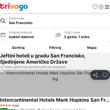
Favoriti
Prijavi
Men
Destinacija
San Francisko
Dolazak/odlazak
Gosti i sobe
Izaberi datume
2 gosta, 1 soba.
Sortiraj
Filtriraj
Mapa
Jeftini hoteli u gradu San Francisko,
Sjedinjene Američke Države
Kako uplate koje primimo utiču na rangiranje
Deli
Do
Intercontinental Hotels Mark Hopkins San Francisco By Ihg
Pogledaj cene
Hotel
4 Zvezdice