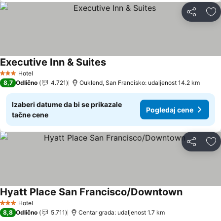
Deli
Do
Executive Inn & Suites
Pogledaj cene
Hotel
3 Zvezdice
8,7
Odlično
4.721
Ouklend, San Francisko: udaljenost 14.2 km
Izaberi datume da bi se prikazale
Pogledaj cene
tačne cene
Deli
Do
Hyatt Place San Francisco/Downtown
Pogledaj 
Hotel
3 Zvezdice
8,8
Odlično
5.711
Centar grada: udaljenost 1.7 km