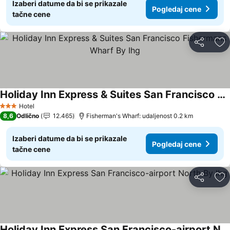
Izaberi datume da bi se prikazale
Pogledaj cene
tačne cene
Deli
Do
Holiday Inn Express & Suites San Francisco Fishermans Wharf By Ihg
Pogledaj cene
Hotel
3 Zvezdice
8,6
Odlično
12.465
Fisherman's Wharf: udaljenost 0.2 km
Izaberi datume da bi se prikazale
Pogledaj cene
tačne cene
Deli
Do
Holiday Inn Express San Francisco-airport North By Ihg