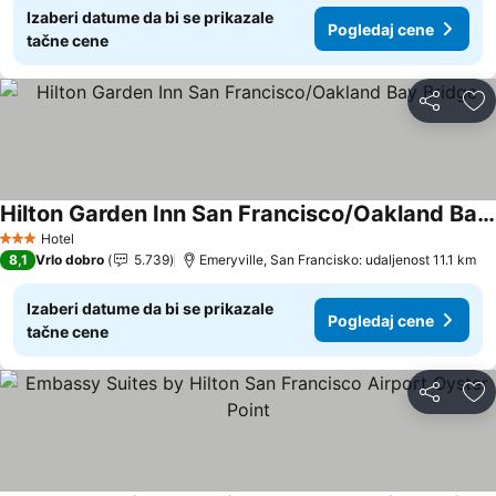
Izaberi datume da bi se prikazale
Pogledaj cene
tačne cene
Deli
Do
Hilton Garden Inn San Francisco/Oakland Bay Bridge
Pogledaj cene
Hotel
3 Zvezdice
8,1
Vrlo dobro
5.739
Emeryville, San Francisko: udaljenost 11.1 km
Izaberi datume da bi se prikazale
Pogledaj cene
tačne cene
Deli
Do