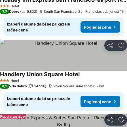
Pogledaj cene
Hotel
3 Zvezdice
7,7
Dobro
5.802
South San Francisco, San Francisko: udaljenost 16.
Izaberi datume da bi se prikazale
Pogledaj cene
tačne cene
Deli
Do
Handlery Union Square Hotel
Pogledaj cene
Hotel
3 Zvezdice
8,2
Vrlo dobro
14.526
Union Square: udaljenost 0.2 km
Izaberi datume da bi se prikazale
Pogledaj cene
tačne cene
Popularan izbor
Deli
Do