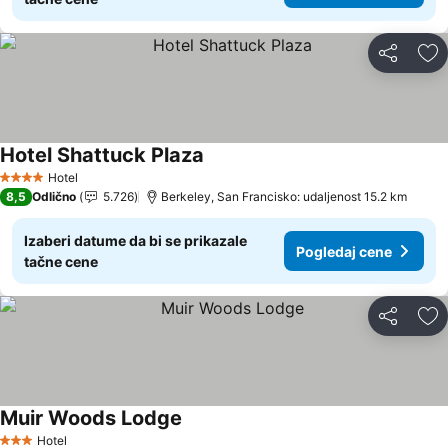
Deli
Do
Hotel Shattuck Plaza
Pogledaj cene
Hotel
4 Zvezdice
8,5
Odlično
5.726
Berkeley, San Francisko: udaljenost 15.2 km
Izaberi datume da bi se prikazale
Pogledaj cene
tačne cene
Deli
Do
Muir Woods Lodge
Pogledaj cene
Hotel
3 Zvezdice