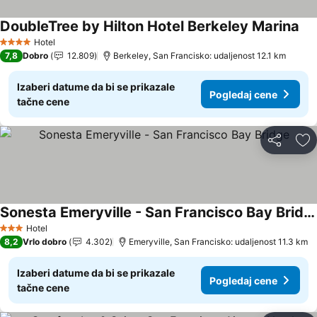
DoubleTree by Hilton Hotel Berkeley Marina
Pog
Hotel
4 Zvezdice
7,8
Dobro
12.809
Berkeley, San Francisko: udaljenost 12.1 km
Izaberi datume da bi se prikazale
Pogledaj cene
tačne cene
Deli
Do
Sonesta Emeryville - San Francisco Bay Bridge
Pogledaj cene
Hotel
3 Zvezdice
8,2
Vrlo dobro
4.302
Emeryville, San Francisko: udaljenost 11.3 km
Izaberi datume da bi se prikazale
Pogledaj cene
tačne cene