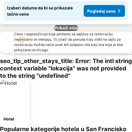
Izaberi datume da bi se prikazale
Pogledaj cene
tačne cene
Prikaži više
Cene i raspoloživost koje primamo sa sajtova za rezervaciju
neprestano se menjaju. To znači da ponuda koju vidiš na sajtu za
rezervaciju možda neće uvek biti potpuno ista kao ona koja je bila
prikazana na trivagu.
seo_tlp_other_stays_title: Error: The intl string
context variable "lokacija" was not provided
to the string "undefined"
Hotel
Popularne kategorije hotela u San Francisko