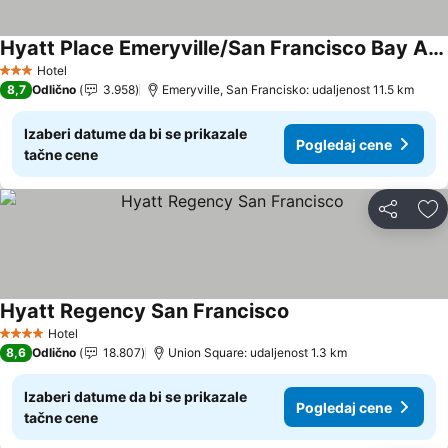
Hyatt Place Emeryville/San Francisco Bay Area
Pogledaj cene
Hotel
3 Zvezdice
8,7
Odlično
3.958
Emeryville, San Francisko: udaljenost 11.5 km
Izaberi datume da bi se prikazale
Pogledaj cene
tačne cene
Deli
Do
Hyatt Regency San Francisco
Pogledaj cene
Hotel
4 Zvezdice
8,6
Odlično
18.807
Union Square: udaljenost 1.3 km
Izaberi datume da bi se prikazale
Pogledaj cene
tačne cene