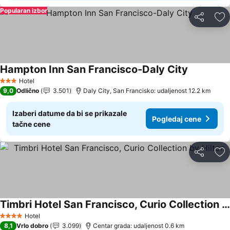
Popularan izbor
Deli
Do
Hampton Inn San Francisco-Daly City
Pogledaj c
Hotel
3 Zvezdice
9,0
Odlično
3.501
Daly City, San Francisko: udaljenost 12.2 km
Izaberi datume da bi se prikazale
Pogledaj cene
tačne cene
Deli
Do
Timbri Hotel San Francisco, Curio Collection by Hilton
Pogledaj cene
Hotel
4 Zvezdice
8,1
Vrlo dobro
3.099
Centar grada: udaljenost 0.6 km