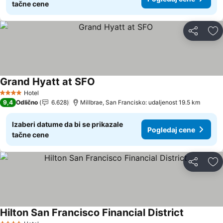
tačne cene
Deli
Do
Grand Hyatt at SFO
Pogledaj cene
Hotel
4 Zvezdice
9,4
Odlično
6.628
Millbrae, San Francisko: udaljenost 19.5 km
Izaberi datume da bi se prikazale
Pogledaj cene
tačne cene
Deli
Do
Hilton San Francisco Financial District
Pogledaj 