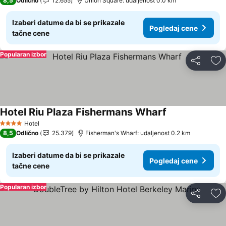
8,5
Odlično
12.655
Union Square: udaljenost 0.0 km
Izaberi datume da bi se prikazale
Pogledaj cene
tačne cene
Popularan izbor
Deli
Do
Hotel Riu Plaza Fishermans Wharf
Pogledaj cene
Hotel
4 Zvezdice
8,5
Odlično
25.379
Fisherman's Wharf: udaljenost 0.2 km
Izaberi datume da bi se prikazale
Pogledaj cene
tačne cene
Popularan izbor
Deli
Do