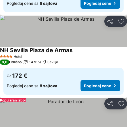
Pogledaj cene sa
6 sajtova
Pogledaj cene
Deli
Do
NH Sevilla Plaza de Armas
Pogledaj cene
Hotel
4 Zvezdice
8,6
Odlično
14.915
Sevilja
172 €
Od
Pogledaj cene sa
8 sajtova
Pogledaj cene
Popularan izbor
Deli
Do