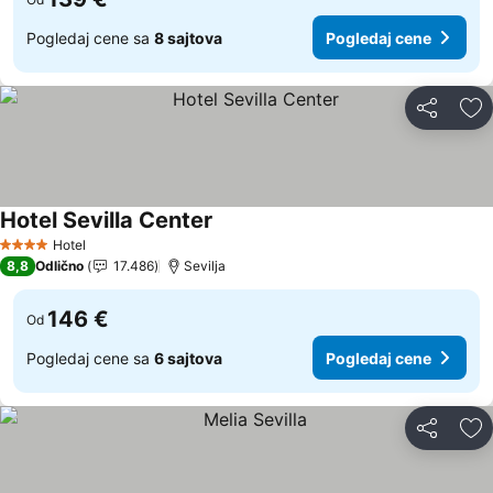
Pogledaj cene sa
8 sajtova
Pogledaj cene
Deli
Do
Hotel Sevilla Center
Pogledaj cene
Hotel
4 Zvezdice
8,8
Odlično
17.486
Sevilja
146 €
Od
Pogledaj cene sa
6 sajtova
Pogledaj cene
Deli
Do