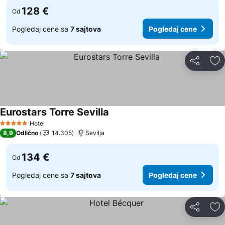
128 €
Od
Pogledaj cene sa
7 sajtova
Pogledaj cene
Deli
Do
Eurostars Torre Sevilla
Pogledaj cene
Hotel
5 Zvezdice
8,9
Odlično
14.305
Sevilja
134 €
Od
Pogledaj cene sa
7 sajtova
Pogledaj cene
Deli
Do