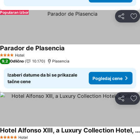
Popularan izbor
Deli
Do
Parador de Plasencia
Pogledaj cene
Hotel
4 Zvezdice
9,2
Odlično
10.170
Plasencia
Izaberi datume da bi se prikazale
Pogledaj cene
tačne cene
Deli
Do
Hotel Alfonso XIII, a Luxury Collection Hotel, Seville
Pogledaj cene
Hotel
5 Zvezdice