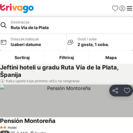
Favoriti
Prijavi
Men
Destinacija
Ruta Vía de la Plata
Dolazak/odlazak
Gosti i sobe
Izaberi datume
2 gosta, 1 soba.
Sortiraj
Filtriraj
Mapa
Jeftini hoteli u gradu Ruta Vía de la Plata,
Španija
Kako uplate koje primimo utiču na rangiranje
Deli
Do
Pensión Montoreña
Pogledaj cene
Hotel
2 Zvezdice