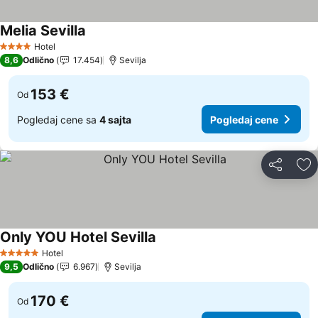
Melia Sevilla
Pogledaj cene
Hotel
4 Zvezdice
8,6
Odlično
17.454
Sevilja
153 €
Od
Pogledaj cene sa
4 sajta
Pogledaj cene
Deli
Do
Only YOU Hotel Sevilla
Pogledaj cene
Hotel
5 Zvezdice
9,5
Odlično
6.967
Sevilja
170 €
Od