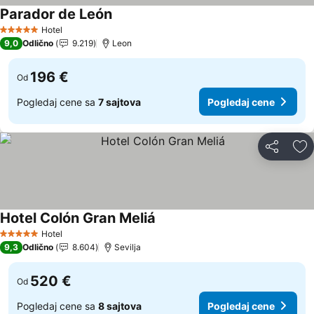
Parador de León
Pogledaj cene
Hotel
5 Zvezdice
9,0
Odlično
9.219
Leon
196 €
Od
Pogledaj cene sa
7 sajtova
Pogledaj cene
Deli
Do
Hotel Colón Gran Meliá
Pogledaj cene
Hotel
5 Zvezdice
9,3
Odlično
8.604
Sevilja
520 €
Od
Pogledaj cene sa
8 sajtova
Pogledaj cene