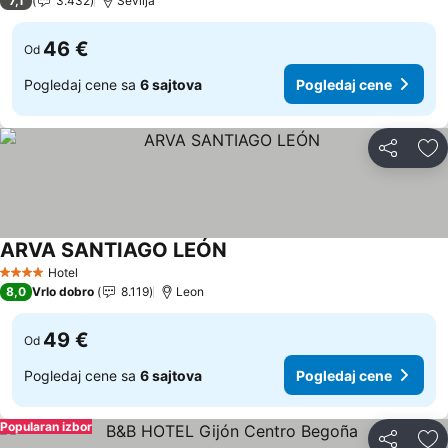
7,1
3.432
Sevilja
46 €
Od
Pogledaj cene sa
6 sajtova
Pogledaj cene
Deli
Do
ARVA SANTIAGO LEÓN
Pogledaj cene
Hotel
4 Zvezdice
8,0
Vrlo dobro
8.119
Leon
49 €
Od
Pogledaj cene sa
6 sajtova
Pogledaj cene
Popularan izbor