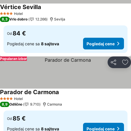
Vértice Sevilla
Pogledaj cene
Hotel
4 Zvezdice
8,3
Vrlo dobro
12.266
Sevilja
84 €
Od
Pogledaj cene sa
8 sajtova
Pogledaj cene
Popularan izbor
Deli
Do
Parador de Carmona
Pogledaj cene
Hotel
4 Zvezdice
8,9
Odlično
9.710
Carmona
85 €
Od
Pogledaj cene sa
8 sajtova
Pogledaj cene