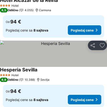
Hotel Alcázar de la Reina
Pogledaj cene
Hotel
4 Zvezdice
8,5
Odlično
4.055
Carmona
94 €
Od
Pogledaj cene sa
8 sajtova
Pogledaj cene
Deli
Do
Hesperia Sevilla
Pogledaj cene
Hotel
4 Zvezdice
8,8
Odlično
10.388
Sevilja
94 €
Od
Pogledaj cene sa
8 sajtova
Pogledaj cene