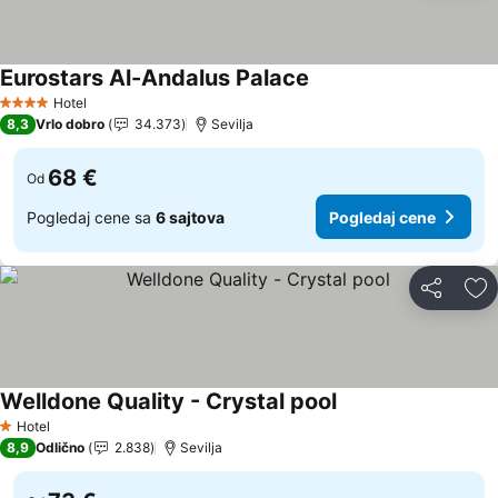
Eurostars Al-Andalus Palace
Pogledaj cene
Hotel
4 Zvezdice
8,3
Vrlo dobro
34.373
Sevilja
68 €
Od
Pogledaj cene sa
6 sajtova
Pogledaj cene
Deli
Do
Welldone Quality - Crystal pool
Pogledaj cene
Hotel
1 Zvezdice
8,9
Odlično
2.838
Sevilja