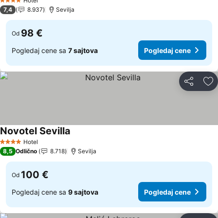
Hotel
4 Zvezdice
7,4
8.937
Sevilja
98 €
Od
Pogledaj cene sa
7 sajtova
Pogledaj cene
Deli
Do
Novotel Sevilla
Pogledaj cene
Hotel
4 Zvezdice
8,5
Odlično
8.718
Sevilja
100 €
Od
Pogledaj cene sa
9 sajtova
Pogledaj cene