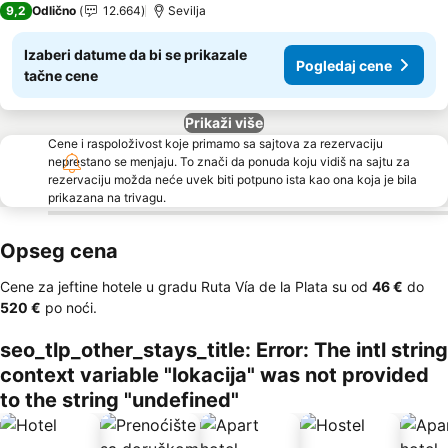
9,2
Odlično
12.664
Sevilja
Izaberi datume da bi se prikazale
Pogledaj cene
tačne cene
Prikaži više
Cene i raspoloživost koje primamo sa sajtova za rezervaciju
neprestano se menjaju. To znači da ponuda koju vidiš na sajtu za
rezervaciju možda neće uvek biti potpuno ista kao ona koja je bila
prikazana na trivagu.
Opseg cena
Cene za jeftine hotele u gradu Ruta Vía de la Plata su od
‎46 €
do
‎520 €
po noći.
seo_tlp_other_stays_title: Error: The intl string
context variable "lokacija" was not provided
to the string "undefined"