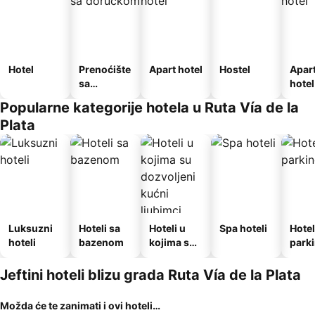
Hotel
Prenoćište
Apart hotel
Hostel
Apar
sa
hotel
doručkom
Popularne kategorije hotela u Ruta Vía de la
Plata
Luksuzni
Hoteli sa
Hoteli u
Spa hoteli
Hotel
hoteli
bazenom
kojima su
park
dozvoljeni
kućni
Jeftini hoteli blizu grada Ruta Vía de la Plata
ljubimci
Možda će te zanimati i ovi hoteli…