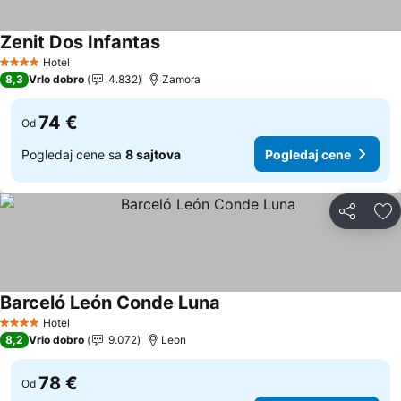
Zenit Dos Infantas
Pogledaj cene
Hotel
4 Zvezdice
8,3
Vrlo dobro
4.832
Zamora
74 €
Od
Pogledaj cene sa
8 sajtova
Pogledaj cene
Deli
Do
Barceló León Conde Luna
Pogledaj cene
Hotel
4 Zvezdice
8,2
Vrlo dobro
9.072
Leon
78 €
Od