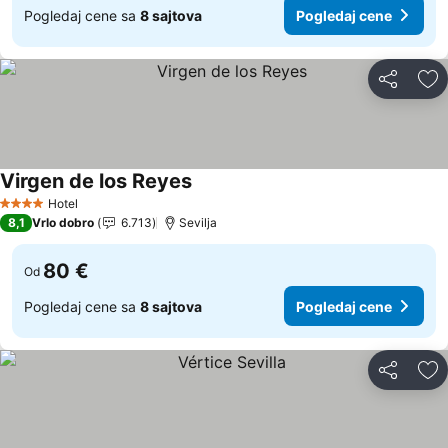
Pogledaj cene sa
8 sajtova
Pogledaj cene
Deli
Do
Virgen de los Reyes
Pogledaj cene
Hotel
4 Zvezdice
8,1
Vrlo dobro
6.713
Sevilja
80 €
Od
Pogledaj cene sa
8 sajtova
Pogledaj cene
Deli
Do