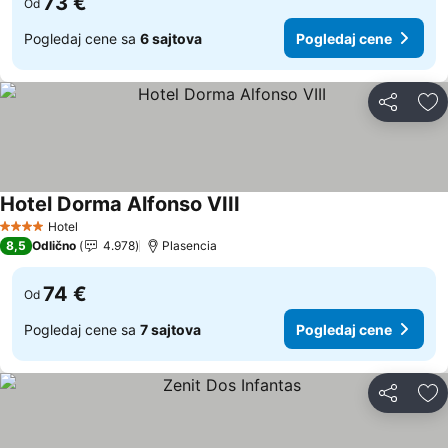
73 €
Od
Pogledaj cene sa
6 sajtova
Pogledaj cene
Deli
Do
Hotel Dorma Alfonso VIII
Pogledaj cene
Hotel
4 Zvezdice
8,5
Odlično
4.978
Plasencia
74 €
Od
Pogledaj cene sa
7 sajtova
Pogledaj cene
Deli
Do