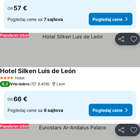
57 €
Od
Pogledaj cene sa
7 sajtova
Pogledaj cene
Popularan izbor
Deli
Do
Hotel Silken Luis de León
Pogledaj cene
Hotel
4 Zvezdice
8,2
Vrlo dobro
9.406
Leon
66 €
Od
Pogledaj cene sa
6 sajtova
Pogledaj cene
Popularan izbor
Deli
Do