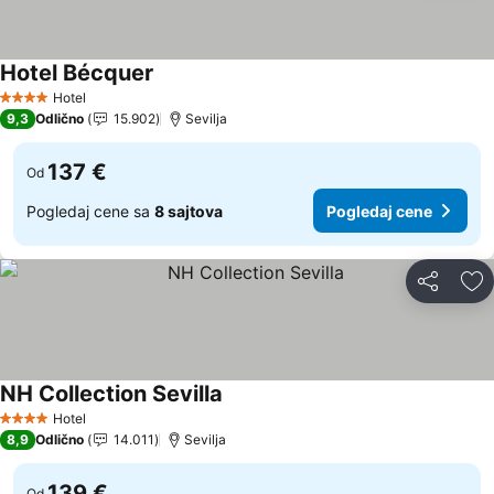
Hotel Bécquer
Pogledaj cene
Hotel
4 Zvezdice
9,3
Odlično
15.902
Sevilja
137 €
Od
Pogledaj cene sa
8 sajtova
Pogledaj cene
Deli
Do
NH Collection Sevilla
Pogledaj cene
Hotel
4 Zvezdice
8,9
Odlično
14.011
Sevilja
139 €
Od