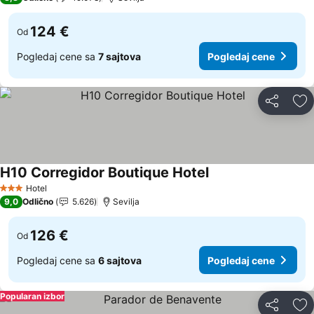
124 €
Od
Pogledaj cene sa
7 sajtova
Pogledaj cene
Deli
Do
H10 Corregidor Boutique Hotel
Pogledaj cene
Hotel
3 Zvezdice
9,0
Odlično
5.626
Sevilja
126 €
Od
Pogledaj cene sa
6 sajtova
Pogledaj cene
Popularan izbor
Deli
Do