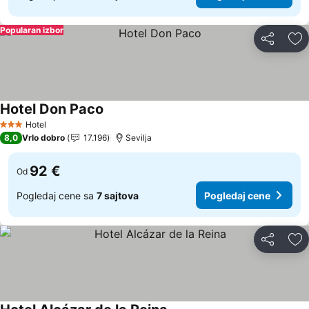
Popularan izbor
Deli
Do
Hotel Don Paco
Pogledaj cene
Hotel
3 Zvezdice
8,0
Vrlo dobro
17.196
Sevilja
92 €
Od
Pogledaj cene sa
7 sajtova
Pogledaj cene
Deli
Do