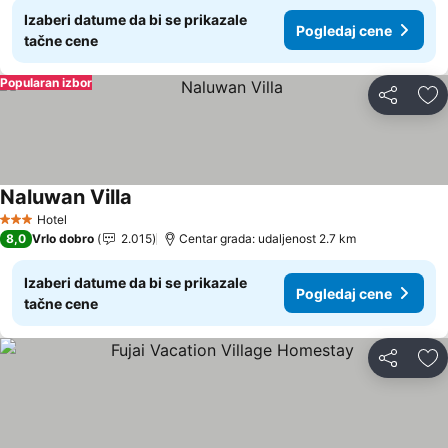
Izaberi datume da bi se prikazale
Pogledaj cene
tačne cene
Popularan izbor
Deli
Do
Naluwan Villa
Pogledaj cene
Hotel
3 Zvezdice
8,0
Vrlo dobro
2.015
Centar grada: udaljenost 2.7 km
Izaberi datume da bi se prikazale
Pogledaj cene
tačne cene
Deli
Do