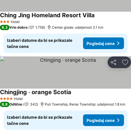
Ching Jing Homeland Resort Villa
Pogledaj cene
Hotel
3 Zvezdice
8,3
Vrlo dobro
1.756
Centar grada: udaljenost 3.1 km
Izaberi datume da bi se prikazale
Pogledaj cene
tačne cene
Deli
Do
Chingjing ‧ orange Scotia
Pogledaj cene
Hotel
4 Zvezdice
8,8
Odlično
342
Puli Township, Renai Township: udaljenost 1.8 km
Izaberi datume da bi se prikazale
Pogledaj cene
tačne cene