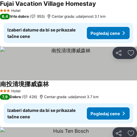
Fujai Vacation Village Homestay
Pogledaj cene
Hotel
3 Zvezdice
8,4
Vrlo dobro
955
Centar grada: udaljenost 3.1 km
Izaberi datume da bi se prikazale
Pogledaj cene
tačne cene
Deli
Do
南投清境挪威森林
Pogledaj cene
Hotel
3 Zvezdice
7,9
Dobro
426
Centar grada: udaljenost 3.7 km
Izaberi datume da bi se prikazale
Pogledaj cene
tačne cene
Deli
Do