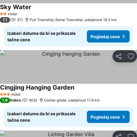
Sky Water
Pogledaj cene
Hotel
2 Zvezdice
7,1
57
Puli Township, Renai Township: udaljenost 18.3 km
Izaberi datume da bi se prikazale
Pogledaj cene
tačne cene
Deli
Do
Cingjing Hanging Garden
Pogledaj cene
Hotel
3 Zvezdice
7,8
Dobro
605
Centar grada: udaljenost 17.6 km
Izaberi datume da bi se prikazale
Pogledaj cene
tačne cene