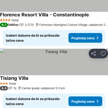
Florence Resort Villa - Constantinople
Pogledaj 
Hotel
4 Zvezdice
8,7
Odlično
3.273
Formosan Aboriginal Culture Village: udaljenost 28
Izaberi datume da bi se prikazale
Pogledaj cene
tačne cene
Deli
Do
Tisiang Villa
Pogledaj cene
Hotel
3 Zvezdice
6,4
5
Centar grada: udaljenost 3.3 km
Izaberi datume da bi se prikazale
Pogledaj cene
tačne cene