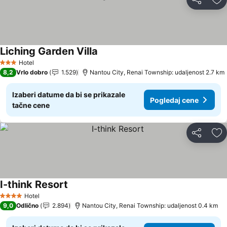
Deli
Do
Liching Garden Villa
Pogledaj cene
Hotel
3 Zvezdice
8,2
Vrlo dobro
1.529
Nantou City, Renai Township: udaljenost 2.7 km
Izaberi datume da bi se prikazale
Pogledaj cene
tačne cene
Deli
Do
I-think Resort
Pogledaj cene
Hotel
4 Zvezdice
9,0
Odlično
2.894
Nantou City, Renai Township: udaljenost 0.4 km