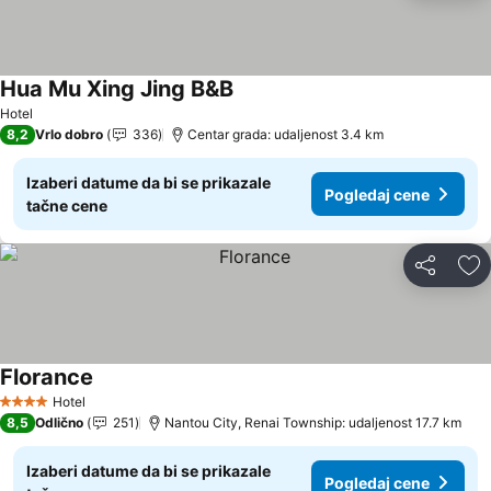
Hua Mu Xing Jing B&B
Pogledaj cene
Hotel
8,2
Vrlo dobro
336
Centar grada: udaljenost 3.4 km
Izaberi datume da bi se prikazale
Pogledaj cene
tačne cene
Deli
Do
Florance
Pogledaj cene
Hotel
4 Zvezdice
8,5
Odlično
251
Nantou City, Renai Township: udaljenost 17.7 km
Izaberi datume da bi se prikazale
Pogledaj cene