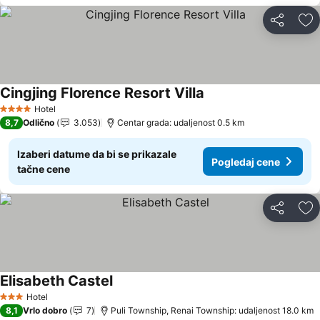
Deli
Do
Cingjing Florence Resort Villa
Pogledaj cene
Hotel
4 Zvezdice
8,7
Odlično
3.053
Centar grada: udaljenost 0.5 km
Izaberi datume da bi se prikazale
Pogledaj cene
tačne cene
Deli
Do
Elisabeth Castel
Pogledaj cene
Hotel
3 Zvezdice
8,1
Vrlo dobro
7
Puli Township, Renai Township: udaljenost 18.0 km