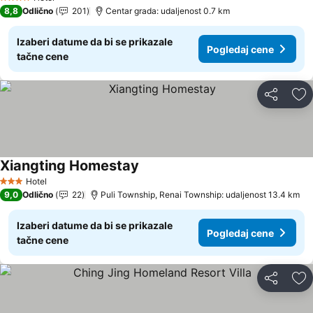
4 Zvezdice
8,8
Odlično
201
Centar grada: udaljenost 0.7 km
Izaberi datume da bi se prikazale
Pogledaj cene
tačne cene
Deli
Do
Xiangting Homestay
Pogledaj cene
Hotel
3 Zvezdice
9,0
Odlično
22
Puli Township, Renai Township: udaljenost 13.4 km
Izaberi datume da bi se prikazale
Pogledaj cene
tačne cene
Deli
Do