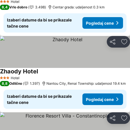
Hotel
3 Zvezdice
8,4
Vrlo dobro
3.498
Centar grada: udaljenost 0.3 km
Izaberi datume da bi se prikazale
Pogledaj cene
tačne cene
Deli
Do
Zhaody Hotel
Pogledaj cene
Hotel
3 Zvezdice
8,8
Odlično
1.397
Nantou City, Renai Township: udaljenost 19.4 km
Izaberi datume da bi se prikazale
Pogledaj cene
tačne cene
Deli
Do