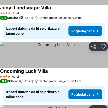
Junyi Landscape Villa
Pogledaj cene
Hotel
4 Zvezdice
9,2
Odlično
1.482
Centar grada: udaljenost 0.9 km
Izaberi datume da bi se prikazale
Pogledaj cene
tačne cene
Deli
Do
Oncoming Luck Villa
Pogledaj cene
Hotel
4 Zvezdice
9,1
Odlično
1.076
Centar grada: udaljenost 0.1 km
Izaberi datume da bi se prikazale
Pogledaj cene
tačne cene