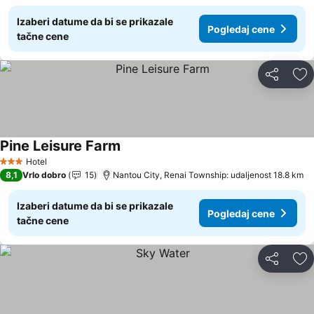
Izaberi datume da bi se prikazale
Pogledaj cene
tačne cene
Deli
Do
Pine Leisure Farm
Pogledaj cene
Hotel
3 Zvezdice
8,1
Vrlo dobro
15
Nantou City, Renai Township: udaljenost 18.8 km
Izaberi datume da bi se prikazale
Pogledaj cene
tačne cene
Deli
Do