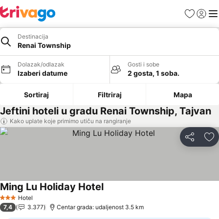
Favoriti
Prijavi
Men
Destinacija
Renai Township
Dolazak/odlazak
Gosti i sobe
Izaberi datume
2 gosta, 1 soba.
Sortiraj
Filtriraj
Mapa
Jeftini hoteli u gradu Renai Township, Tajvan
Kako uplate koje primimo utiču na rangiranje
Deli
Do
Ming Lu Holiday Hotel
Pogledaj cene
Hotel
3 Zvezdice
7,4
3.377
Centar grada: udaljenost 3.5 km