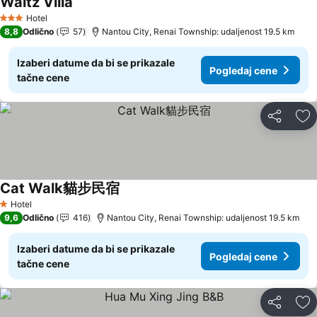
Waltz Villa
Pogledaj cene
Hotel
3 Zvezdice
8,8
Odlično
57
Nantou City, Renai Township: udaljenost 19.5 km
Izaberi datume da bi se prikazale
Pogledaj cene
tačne cene
Deli
Do
Cat Walk貓步民宿
Pogledaj cene
Hotel
1 Zvezdice
9,6
Odlično
416
Nantou City, Renai Township: udaljenost 19.5 km
Izaberi datume da bi se prikazale
Pogledaj cene
tačne cene
Deli
Do