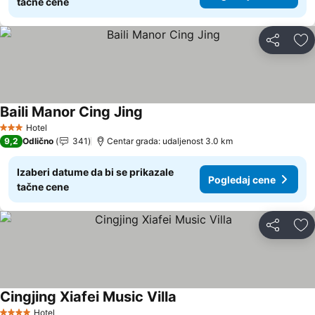
tačne cene
Deli
Do
Baili Manor Cing Jing
Pogledaj cene
Hotel
3 Zvezdice
9,2
Odlično
341
Centar grada: udaljenost 3.0 km
Izaberi datume da bi se prikazale
Pogledaj cene
tačne cene
Deli
Do
Cingjing Xiafei Music Villa
Pogledaj cene
Hotel