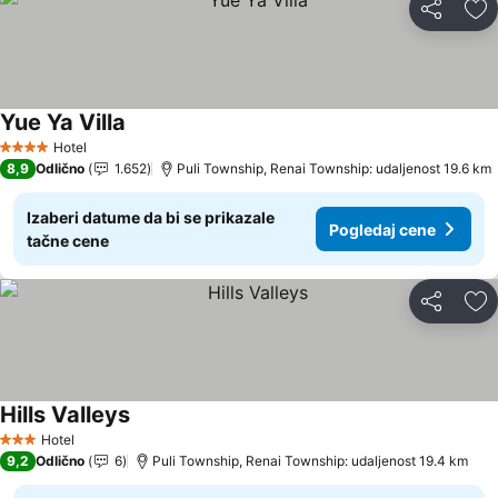
Deli
Do
Yue Ya Villa
Pogledaj cene
Hotel
4 Zvezdice
8,9
Odlično
1.652
Puli Township, Renai Township: udaljenost 19.6 km
Izaberi datume da bi se prikazale
Pogledaj cene
tačne cene
Deli
Do
Hills Valleys
Pogledaj cene
Hotel
3 Zvezdice
9,2
Odlično
6
Puli Township, Renai Township: udaljenost 19.4 km