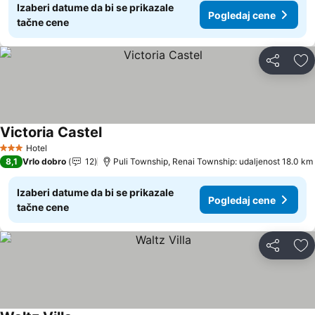
Izaberi datume da bi se prikazale
Pogledaj cene
tačne cene
Deli
Do
Victoria Castel
Pogledaj cene
Hotel
3 Zvezdice
8,1
Vrlo dobro
12
Puli Township, Renai Township: udaljenost 18.0 km
Izaberi datume da bi se prikazale
Pogledaj cene
tačne cene
Deli
Do