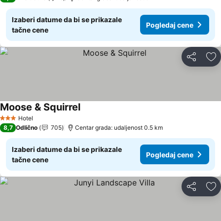
Izaberi datume da bi se prikazale
Pogledaj cene
tačne cene
Deli
Do
Moose & Squirrel
Pogledaj cene
Hotel
3 Zvezdice
8,7
Odlično
705
Centar grada: udaljenost 0.5 km
Izaberi datume da bi se prikazale
Pogledaj cene
tačne cene
Deli
Do