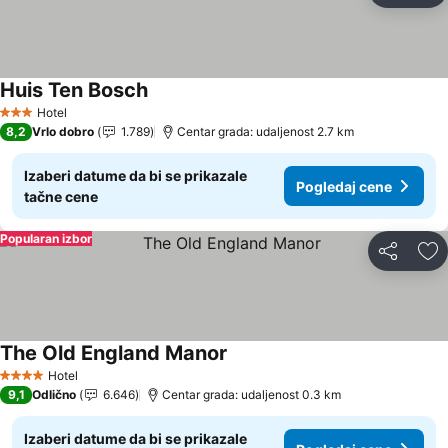
Huis Ten Bosch
Pogledaj cene
Hotel
3 Zvezdice
8,2
Vrlo dobro
1.789
Centar grada: udaljenost 2.7 km
Izaberi datume da bi se prikazale
Pogledaj cene
tačne cene
Popularan izbor
Deli
Do
The Old England Manor
Pogledaj cene
Hotel
4 Zvezdice
9,1
Odlično
6.646
Centar grada: udaljenost 0.3 km
Izaberi datume da bi se prikazale