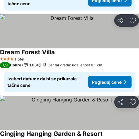
Pogledaj cene
tačne cene
Deli
Do
Dream Forest Villa
Pogledaj cene
Hotel
4 Zvezdice
7,9
Dobro
1.036
Centar grada: udaljenost 0.1 km
Izaberi datume da bi se prikazale
Pogledaj cene
tačne cene
Deli
Do
Cingjing Hanging Garden & Resort
Pogledaj cene