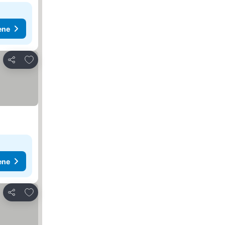
ene
Dodati u favorite
Deli
ene
Dodati u favorite
Deli