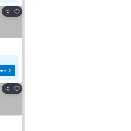
Dodati u favorite
Deli
ene
Dodati u favorite
Deli