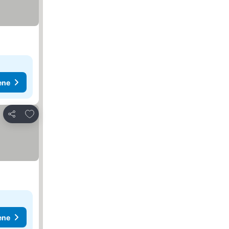
ene
Dodati u favorite
Deli
ene