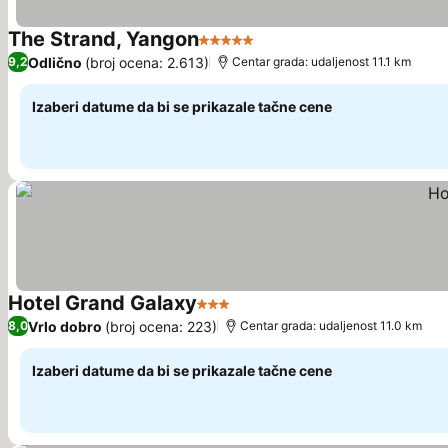
The Strand, Yangon
5 Zvezdice
Odlično
(broj ocena: 2.613)
9,2
Centar grada: udaljenost 11.1 km
Izaberi datume da bi se prikazale tačne cene
Hotel Grand Galaxy
3 Zvezdice
Vrlo dobro
(broj ocena: 223)
8,0
Centar grada: udaljenost 11.0 km
Izaberi datume da bi se prikazale tačne cene