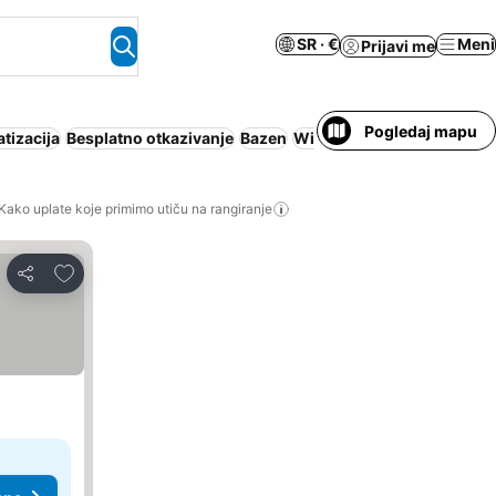
SR · €
Meni
Prijavi me
Pogledaj mapu
tizacija
Besplatno otkazivanje
Bazen
Wi-Fi
Teretana
Recepcija
Kako uplate koje primimo utiču na rangiranje
Dodati u favorite
Deli