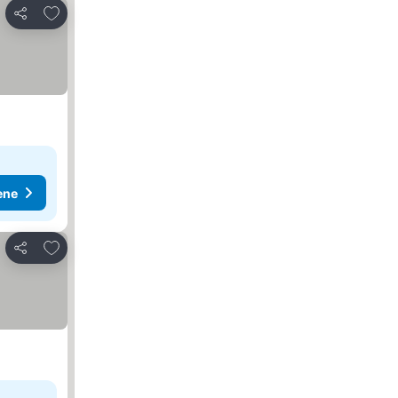
Dodati u favorite
Deli
ene
Dodati u favorite
Deli