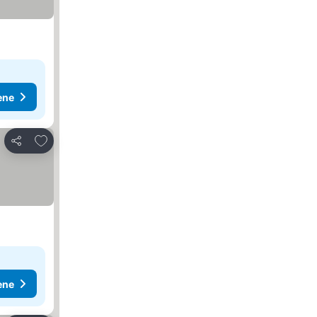
ene
Dodati u favorite
Deli
ene