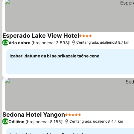
Esperado Lake View Hotel
4 Zvezdice
Vrlo dobro
(broj ocena: 3.593)
8,3
Centar grada: udaljenost 8.7 km
Izaberi datume da bi se prikazale tačne cene
Sedona Hotel Yangon
5 Zvezdice
Odlično
(broj ocena: 8.155)
8,6
Centar grada: udaljenost 4.4 km