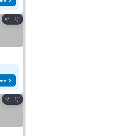
ene
Dodati u favorite
Deli
ene
Dodati u favorite
Deli