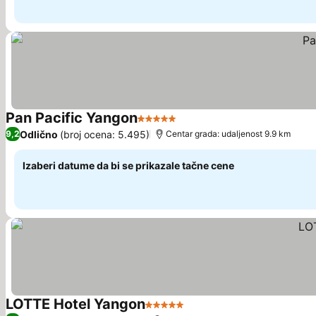
Pan Pacific Yangon
5 Zvezdice
Odlično
(broj ocena: 5.495)
9,2
Centar grada: udaljenost 9.9 km
Izaberi datume da bi se prikazale tačne cene
LOTTE Hotel Yangon
5 Zvezdice