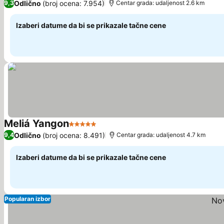
Odlično
(broj ocena: 7.954)
9,3
Centar grada: udaljenost 2.6 km
Izaberi datume da bi se prikazale tačne cene
Meliá Yangon
5 Zvezdice
Odlično
(broj ocena: 8.491)
9,4
Centar grada: udaljenost 4.7 km
Izaberi datume da bi se prikazale tačne cene
Popularan izbor