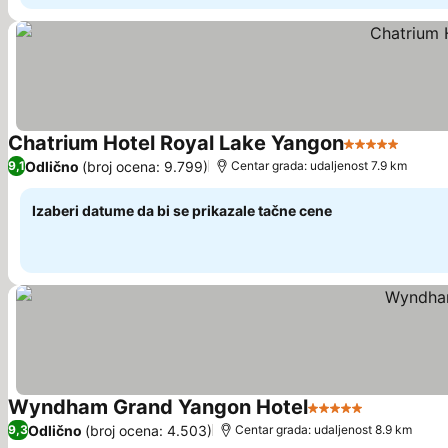
Chatrium Hotel Royal Lake Yangon
5 Zvezdice
Odlično
(broj ocena: 9.799)
9,1
Centar grada: udaljenost 7.9 km
Izaberi datume da bi se prikazale tačne cene
Wyndham Grand Yangon Hotel
5 Zvezdice
Odlično
(broj ocena: 4.503)
9,3
Centar grada: udaljenost 8.9 km