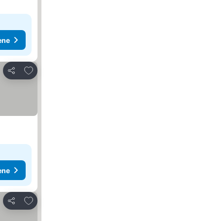
ene
Dodati u favorite
Deli
ene
Dodati u favorite
Deli