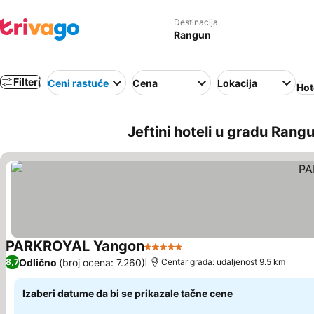
Destinacija
Filteri
Ceni rastuće
Cena
Lokacija
Hot
Jeftini hoteli u gradu Rang
PARKROYAL Yangon
5 Zvezdice
Odlično
(broj ocena: 7.260)
8,7
Centar grada: udaljenost 9.5 km
Izaberi datume da bi se prikazale tačne cene