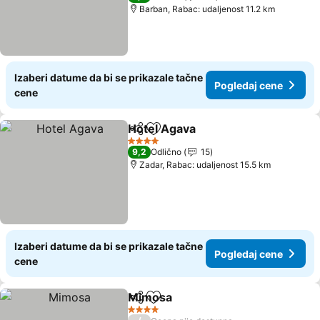
Barban, Rabac: udaljenost 11.2 km
Izaberi datume da bi se prikazale tačne
Pogledaj cene
cene
Hotel Agava
Deli
Dodati u favorite
4 Zvezdice
9,2
Odlično
15
Zadar, Rabac: udaljenost 15.5 km
Izaberi datume da bi se prikazale tačne
Pogledaj cene
cene
Mimosa
Deli
Dodati u favorite
4 Zvezdice