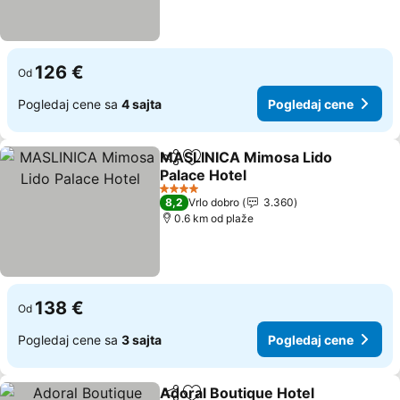
126 €
Od
Pogledaj cene sa
4 sajta
Pogledaj cene
MASLINICA Mimosa Lido
Deli
Dodati u favorite
Palace Hotel
4 Zvezdice
8,2
Vrlo dobro
3.360
0.6 km od plaže
138 €
Od
Pogledaj cene sa
3 sajta
Pogledaj cene
Adoral Boutique Hotel