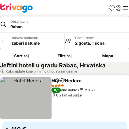
Favoriti
Prijavi
Men
Destinacija
Rabac
Dolazak/odlazak
Gosti i sobe
Izaberi datume
2 gosta, 1 soba.
Sortiraj
Filtriraj
Mapa
Jeftini hoteli u gradu Rabac, Hrvatska
Kako uplate koje primimo utiču na rangiranje
Hotel Hedera
Deli
Dodati u favorite
4 Zvezdice
8,1
Vrlo dobro
2.917
0.2 km od plaže