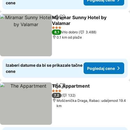
cene
Miramar Sunny Hotel by
Deli
Dodati u favorite
Valamar
3 Zvezdice
8,1
Vrlo dobro
3.488
0.1 km od plaže
Izaberi datume da bi se prikazale tačne
Pogledaj cene
cene
The Appartment
Deli
Dodati u favorite
3 Zvezdice
7,2
132
Mošćenička Draga, Rabac: udaljenost 19.4
km