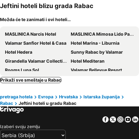
kućni
Jeftini hoteli blizu grada Rabac
ljubimci
Možda će te zanimati i ovi hoteli…
MASLINICA Narcis Hotel
MASLINICA Mimosa Lido Palace Hotel
Valamar Sanfior Hotel & Casa
Hotel Marina - Liburnia
Hotel Hedera
Sunny Rabac by Valamar
Girandella Valamar Collection Resort
Hotel Mediteran
Rooms Luna Sol
Valamar Bellevue Resort
Camping Residence Oliva
Hotel Villa Annette
Prikaži sve smeštaje u Rabac
La Loggia Hotel
Pansion Tramontana
pretraga hotela
Evropa
Hrvatska
Istarska županija
Adoral Boutique Hotel
Hotel Peteani
Rabac
Jeftini hoteli u gradu Rabac
Guesthouse Villa Galovic
Hotel Carmen
Hotel Villa Privileggio
Hotel Nostromo
Facebook
Twitter
Insta
Yo
Miramar Sunny Hotel by Valamar
ECHO Boutique Rooms
Izaberi svoju zemlju
Rajan
Hotel Amfora