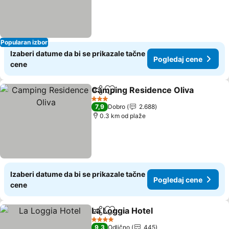
Popularan izbor
Izaberi datume da bi se prikazale tačne
Pogledaj cene
cene
Camping Residence Oliva
Deli
Dodati u favorite
3 Zvezdice
7,9
Dobro
2.688
0.3 km od plaže
Izaberi datume da bi se prikazale tačne
Pogledaj cene
cene
La Loggia Hotel
Deli
Dodati u favorite
4 Zvezdice
9,3
Odlično
445