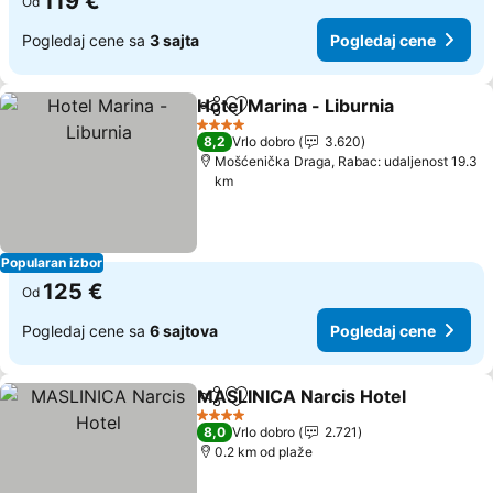
119 €
Od
Pogledaj cene sa
3 sajta
Pogledaj cene
Hotel Marina - Liburnia
Deli
Dodati u favorite
4 Zvezdice
8,2
Vrlo dobro
3.620
Mošćenička Draga, Rabac: udaljenost 19.3
km
Popularan izbor
125 €
Od
Pogledaj cene sa
6 sajtova
Pogledaj cene
MASLINICA Narcis Hotel
Deli
Dodati u favorite
4 Zvezdice
8,0
Vrlo dobro
2.721
0.2 km od plaže