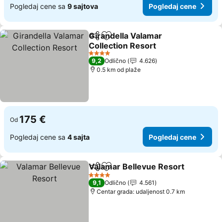
Pogledaj cene sa
9 sajtova
Pogledaj cene
Girandella Valamar
Deli
Dodati u favorite
Collection Resort
4 Zvezdice
9,2
Odlično
4.626
0.5 km od plaže
175 €
Od
Pogledaj cene sa
4 sajta
Pogledaj cene
Valamar Bellevue Resort
Deli
Dodati u favorite
4 Zvezdice
9,1
Odlično
4.561
Centar grada: udaljenost 0.7 km