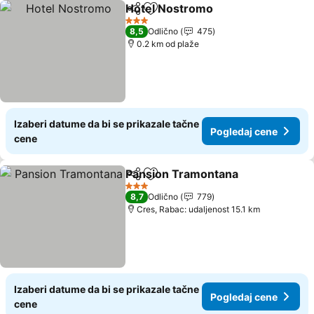
Hotel Nostromo
Deli
Dodati u favorite
3 Zvezdice
8,5
Odlično
475
0.2 km od plaže
Izaberi datume da bi se prikazale tačne
Pogledaj cene
cene
Pansion Tramontana
Deli
Dodati u favorite
3 Zvezdice
8,7
Odlično
779
Cres, Rabac: udaljenost 15.1 km
Izaberi datume da bi se prikazale tačne
Pogledaj cene
cene