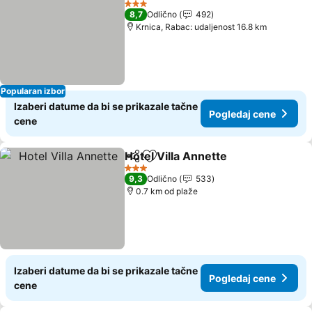
3 Zvezdice
8,7
Odlično
492
Krnica, Rabac: udaljenost 16.8 km
Popularan izbor
Izaberi datume da bi se prikazale tačne
Pogledaj cene
cene
Hotel Villa Annette
Deli
Dodati u favorite
3 Zvezdice
9,3
Odlično
533
0.7 km od plaže
Izaberi datume da bi se prikazale tačne
Pogledaj cene
cene