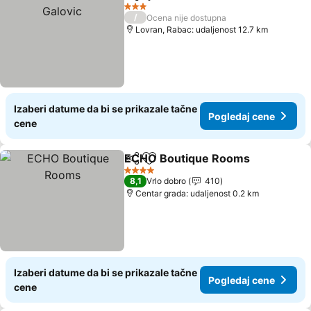
Deli
Dodati u favorite
3 Zvezdice
/
Ocena nije dostupna
Lovran, Rabac: udaljenost 12.7 km
Izaberi datume da bi se prikazale tačne
Pogledaj cene
cene
ECHO Boutique Rooms
Deli
Dodati u favorite
4 Zvezdice
8,1
Vrlo dobro
410
Centar grada: udaljenost 0.2 km
Izaberi datume da bi se prikazale tačne
Pogledaj cene
cene