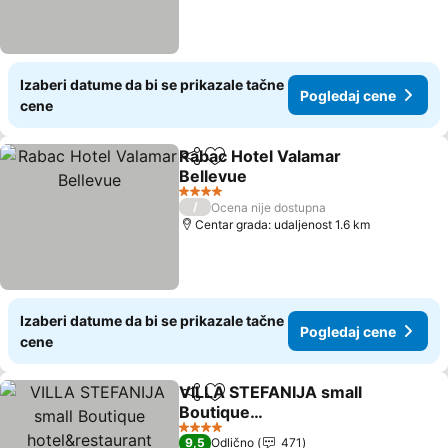
Izaberi datume da bi se prikazale tačne
Pogledaj cene
cene
Rabac Hotel Valamar
Deli
Dodati u favorite
Bellevue
4 Zvezdice
/
Ocena nije dostupna
Centar grada: udaljenost 1.6 km
Izaberi datume da bi se prikazale tačne
Pogledaj cene
cene
VILLA STEFANIJA small
Deli
Dodati u favorite
Boutique
hotel&restaurant
4 Zvezdice
9,5
Odlično
471