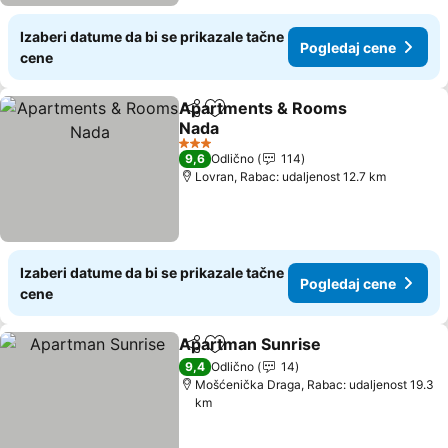
Izaberi datume da bi se prikazale tačne
Pogledaj cene
cene
Apartments & Rooms
Deli
Dodati u favorite
Nada
3 Zvezdice
9,6
Odlično
114
Lovran, Rabac: udaljenost 12.7 km
Izaberi datume da bi se prikazale tačne
Pogledaj cene
cene
Apartman Sunrise
Deli
Dodati u favorite
9,4
Odlično
14
Mošćenička Draga, Rabac: udaljenost 19.3
km