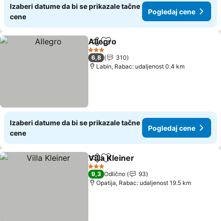
Izaberi datume da bi se prikazale tačne
Pogledaj cene
cene
Allegro
Deli
Dodati u favorite
3 Zvezdice
6,8
310
Labin, Rabac: udaljenost 0.4 km
Izaberi datume da bi se prikazale tačne
Pogledaj cene
cene
Villa Kleiner
Deli
Dodati u favorite
3 Zvezdice
9,3
Odlično
93
Opatija, Rabac: udaljenost 19.5 km