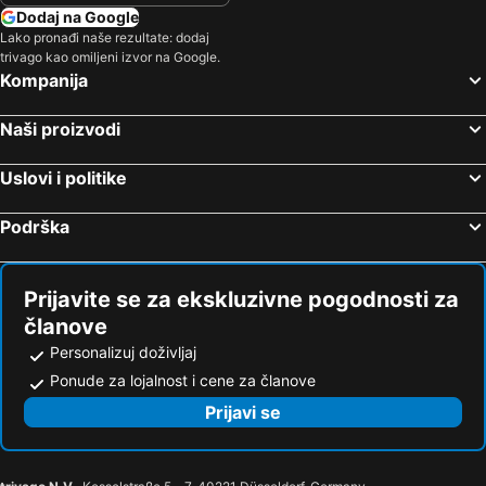
Mediteran Residence
Beautiful villa Eden with pool and jacuzzi immersed in the vegetation
Dodaj na Google
Lako pronađi naše rezultate: dodaj
Apartments & Rooms Nada
Hotel Croatia
trivago kao omiljeni izvor na Google.
Villa Kleiner
Duga Uvala
Kompanija
Naši proizvodi
Uslovi i politike
Podrška
Prijavite se za ekskluzivne pogodnosti za
članove
Personalizuj doživljaj
Ponude za lojalnost i cene za članove
Prijavi se