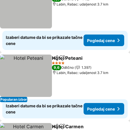
Labin, Rabac: udaljenost 3.7 km
Izaberi datume da bi se prikazale tačne
Pogledaj cene
cene
Hotel Peteani
Deli
Dodati u favorite
4 Zvezdice
9,6
Odlično
1.397
Labin, Rabac: udaljenost 3.7 km
Popularan izbor
Izaberi datume da bi se prikazale tačne
Pogledaj cene
cene
Hotel Carmen
Deli
Dodati u favorite