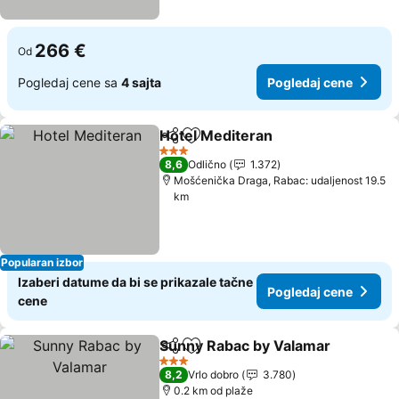
266 €
Od
Pogledaj cene sa
4 sajta
Pogledaj cene
Hotel Mediteran
Deli
Dodati u favorite
3 Zvezdice
8,6
Odlično
1.372
Mošćenička Draga, Rabac: udaljenost 19.5
km
Popularan izbor
Izaberi datume da bi se prikazale tačne
Pogledaj cene
cene
Sunny Rabac by Valamar
Deli
Dodati u favorite
3 Zvezdice
8,2
Vrlo dobro
3.780
0.2 km od plaže