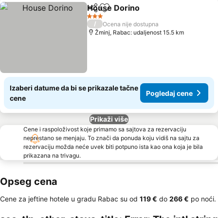
House Dorino
Deli
Dodati u favorite
3 Zvezdice
/
Ocena nije dostupna
Žminj, Rabac: udaljenost 15.5 km
Izaberi datume da bi se prikazale tačne
Pogledaj cene
cene
Prikaži više
Cene i raspoloživost koje primamo sa sajtova za rezervaciju
neprestano se menjaju. To znači da ponuda koju vidiš na sajtu za
rezervaciju možda neće uvek biti potpuno ista kao ona koja je bila
prikazana na trivagu.
Opseg cena
Cene za jeftine hotele u gradu Rabac su od
‎119 €
do
‎266 €
po noći.