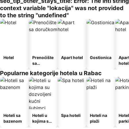
seo_tlp_other_stays_title: Error: The intl string
context variable "lokacija" was not provided
to the string "undefined"
Hotel
Prenoćište
Apart hotel
Gostionica
Apar
sa
hotel
doručkom
Popularne kategorije hotela u Rabac
Hoteli sa
Hoteli u
Spa hoteli
Hoteli na
Hotel
bazenom
kojima su
plaži
park
dozvoljeni