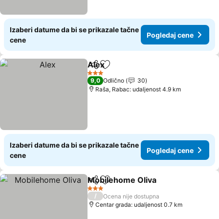
Izaberi datume da bi se prikazale tačne
Pogledaj cene
cene
Alex
Deli
Dodati u favorite
3 Zvezdice
9,0
Odlično
30
Raša, Rabac: udaljenost 4.9 km
Izaberi datume da bi se prikazale tačne
Pogledaj cene
cene
Mobilehome Oliva
Deli
Dodati u favorite
3 Zvezdice
/
Ocena nije dostupna
Centar grada: udaljenost 0.7 km