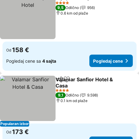
Deli
Dodati u favorite
4 Zvezdice
9,5
Odlično
956
0.6 km od plaže
158 €
Od
Pogledaj cene sa
4 sajta
Pogledaj cene
Valamar Sanfior Hotel &
Deli
Dodati u favorite
Casa
4 Zvezdice
9,1
Odlično
9.598
0.1 km od plaže
Popularan izbor
173 €
Od