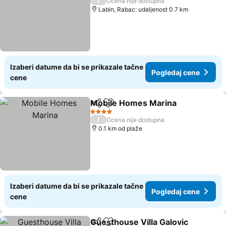
/
Ocena nije dostupna
Labin, Rabac: udaljenost 0.7 km
Izaberi datume da bi se prikazale tačne
Pogledaj cene
cene
Mobile Homes Marina
Deli
Dodati u favorite
4 Zvezdice
/
Ocena nije dostupna
0.1 km od plaže
Izaberi datume da bi se prikazale tačne
Pogledaj cene
cene
Guesthouse Villa Galovic