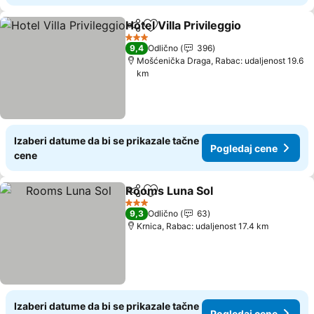
Hotel Villa Privileggio
Deli
Dodati u favorite
3 Zvezdice
9,4
Odlično
396
Mošćenička Draga, Rabac: udaljenost 19.6
km
Izaberi datume da bi se prikazale tačne
Pogledaj cene
cene
Rooms Luna Sol
Deli
Dodati u favorite
3 Zvezdice
9,3
Odlično
63
Krnica, Rabac: udaljenost 17.4 km
Izaberi datume da bi se prikazale tačne
Pogledaj cene