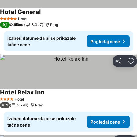
Hotel General
Pogledaj cene
Hotel
5 Zvezdice
9,1
Odlično
3.347
Prag
Izaberi datume da bi se prikazale
Pogledaj cene
tačne cene
Deli
Do
Hotel Relax Inn
Pogledaj cene
Hotel
4 Zvezdice
6,4
3.796
Prag
Izaberi datume da bi se prikazale
Pogledaj cene
tačne cene