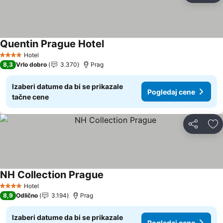
Quentin Prague Hotel
Pogledaj cene
Hotel
4 Zvezdice
8,3
Vrlo dobro
3.370
Prag
Izaberi datume da bi se prikazale
Pogledaj cene
tačne cene
Deli
Do
NH Collection Prague
Pogledaj cene
Hotel
4 Zvezdice
8,9
Odlično
3.194
Prag
Izaberi datume da bi se prikazale
Pogledaj cene