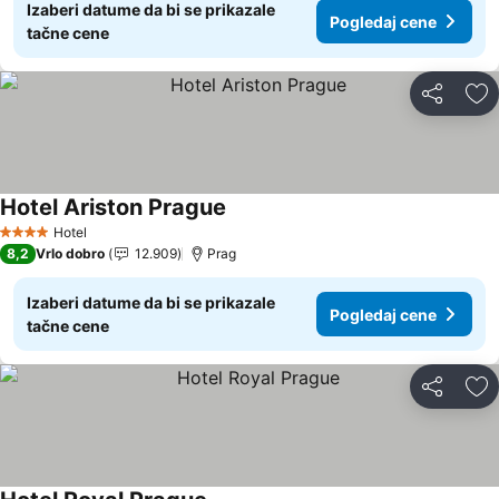
Izaberi datume da bi se prikazale
Pogledaj cene
tačne cene
Deli
Do
Hotel Ariston Prague
Pogledaj cene
Hotel
4 Zvezdice
8,2
Vrlo dobro
12.909
Prag
Izaberi datume da bi se prikazale
Pogledaj cene
tačne cene
Deli
Do