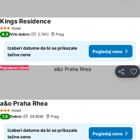
Kings Residence
Pogledaj cene
Hotel
3 Zvezdice
8,3
Vrlo dobro
2.781
Prag
Izaberi datume da bi se prikazale
Pogledaj cene
tačne cene
Popularan izbor
Deli
Do
a&o Praha Rhea
Pogledaj cene
Hotel
3 Zvezdice
7,8
Dobro
38.908
Prag
Izaberi datume da bi se prikazale
Pogledaj cene
tačne cene