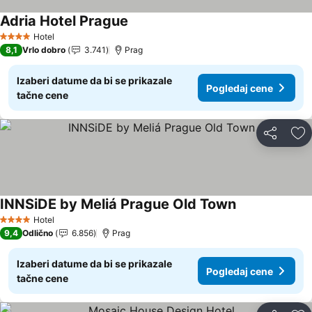
Adria Hotel Prague
Pogledaj cene
Hotel
4 Zvezdice
8,1
Vrlo dobro
3.741
Prag
Izaberi datume da bi se prikazale
Pogledaj cene
tačne cene
Deli
Do
INNSiDE by Meliá Prague Old Town
Pogledaj cene
Hotel
4 Zvezdice
9,4
Odlično
6.856
Prag
Izaberi datume da bi se prikazale
Pogledaj cene
tačne cene