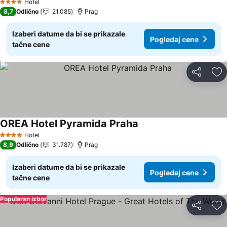
Hotel
4 Zvezdice
8,7
Odlično
21.085
Prag
Izaberi datume da bi se prikazale
Pogledaj cene
tačne cene
Deli
Do
OREA Hotel Pyramida Praha
Pogledaj cene
Hotel
4 Zvezdice
8,9
Odlično
31.787
Prag
Izaberi datume da bi se prikazale
Pogledaj cene
tačne cene
Popularan izbor
Deli
Do