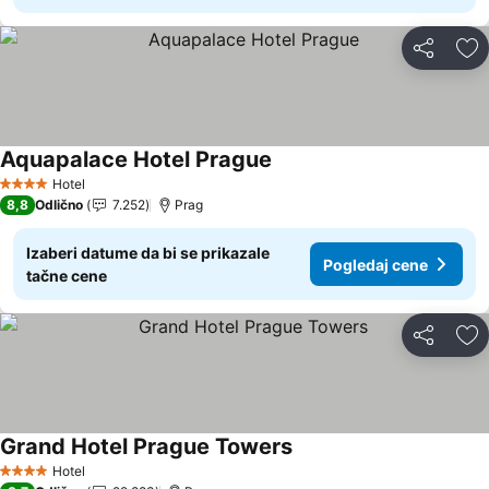
Deli
Do
Aquapalace Hotel Prague
Pogledaj cene
Hotel
4 Zvezdice
8,8
Odlično
7.252
Prag
Izaberi datume da bi se prikazale
Pogledaj cene
tačne cene
Deli
Do
Grand Hotel Prague Towers
Pogledaj cene
Hotel
4 Zvezdice