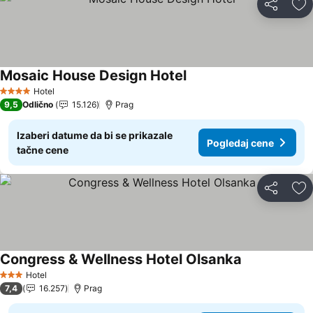
Deli
Do
Mosaic House Design Hotel
Pogledaj cene
Hotel
4 Zvezdice
9,5
Odlično
15.126
Prag
Izaberi datume da bi se prikazale
Pogledaj cene
tačne cene
Deli
Do
Congress & Wellness Hotel Olsanka
Pogledaj cen
Hotel
3 Zvezdice
7,4
16.257
Prag