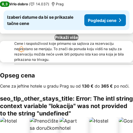
3 Zvezdice
8,3
Vrlo dobro
14.037
Prag
Izaberi datume da bi se prikazale
Pogledaj cene
tačne cene
Prikaži više
Cene i raspoloživost koje primamo sa sajtova za rezervaciju
neprestano se menjaju. To znači da ponuda koju vidiš na sajtu za
rezervaciju možda neće uvek biti potpuno ista kao ona koja je bila
prikazana na trivagu.
Opseg cena
Cene za jeftine hotele u gradu Prag su od
‎130 €
do
‎365 €
po noći.
seo_tlp_other_stays_title: Error: The intl string
context variable "lokacija" was not provided
to the string "undefined"