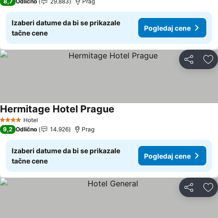
8,7
Odlično
29.883
Prag
Izaberi datume da bi se prikazale
Pogledaj cene
tačne cene
Deli
Do
Hermitage Hotel Prague
Pogledaj cene
Hotel
4 Zvezdice
9,2
Odlično
14.926
Prag
Izaberi datume da bi se prikazale
Pogledaj cene
tačne cene
Deli
Do