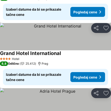
Izaberi datume da bi se prikazale
Pogledaj cene
tačne cene
Deli
Do
Grand Hotel International
Pogledaj cene
Hotel
4 Zvezdice
8,8
Odlično
25.412
Prag
Izaberi datume da bi se prikazale
Pogledaj cene
tačne cene
Deli
Do