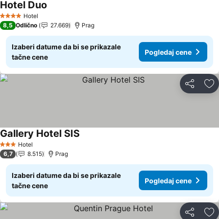
Hotel Duo
Pogledaj cene
Hotel
4 Zvezdice
8,5
Odlično
27.669
Prag
Izaberi datume da bi se prikazale
Pogledaj cene
tačne cene
Deli
Do
Gallery Hotel SIS
Pogledaj cene
Hotel
3 Zvezdice
6,7
8.515
Prag
Izaberi datume da bi se prikazale
Pogledaj cene
tačne cene
Deli
Do