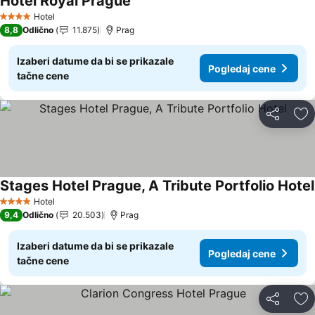
Hotel Royal Prague
Pogledaj cene
Hotel
4 Zvezdice
8,8
Odlično
11.875
Prag
Izaberi datume da bi se prikazale
Pogledaj cene
tačne cene
Deli
Do
Stages Hotel Prague, A Tribute Portfolio Hotel
Hotel
4 Zvezdice
9,4
Odlično
20.503
Prag
Izaberi datume da bi se prikazale
Pogledaj cene
tačne cene
Deli
Do