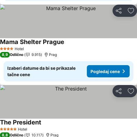
Deli
Do
Mama Shelter Prague
Pogledaj cene
Hotel
4 Zvezdice
8,9
Odlično
9.915
Prag
Izaberi datume da bi se prikazale
Pogledaj cene
tačne cene
Deli
Do
The President
Pogledaj cene
Hotel
5 Zvezdice
8,8
Odlično
10.117
Prag