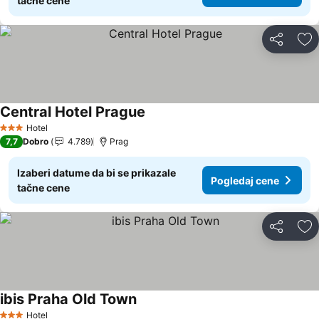
tačne cene
Deli
Do
Central Hotel Prague
Pogledaj cene
Hotel
3 Zvezdice
7,7
Dobro
4.789
Prag
Izaberi datume da bi se prikazale
Pogledaj cene
tačne cene
Deli
Do
ibis Praha Old Town
Pogledaj cene
Hotel