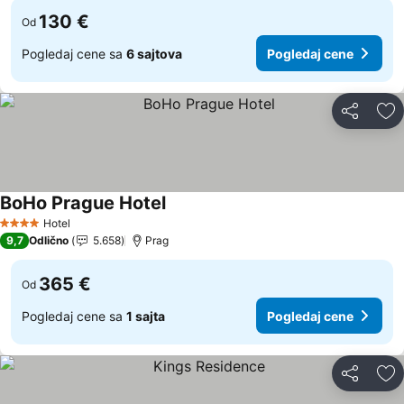
130 €
Od
Pogledaj cene sa
6 sajtova
Pogledaj cene
Deli
Do
BoHo Prague Hotel
Pogledaj cene
Hotel
4 Zvezdice
9,7
Odlično
5.658
Prag
365 €
Od
Pogledaj cene sa
1 sajta
Pogledaj cene
Deli
Do