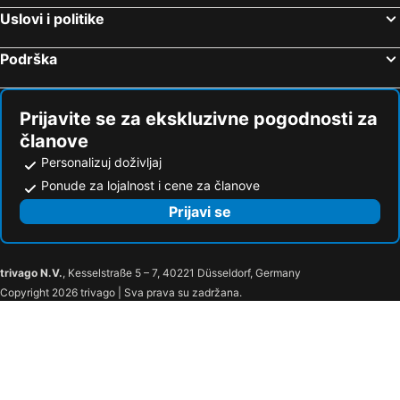
Hotel Praga 1885
EA Hotel Populus
Uslovi i politike
Hotel Branik
Minimino Hotel
Podrška
Kings Residence
Hotel Ariston Prague
The Cloud One Prague
Theatrino Hotel
Exe City Park
4 Trees Apartments by Adrez
Prijavite se za ekskluzivne pogodnosti za
Hotel Golden City Garni
Hotel General
članove
Hotel Belvedere
4 Arts Apartments by Adrez
Personalizuj doživljaj
Ponude za lojalnost i cene za članove
Hotel Bologna
Hotel Ambiance
Prijavi se
Hotel Aura Design & Garden Pool
Hotel Taurus
Hotel Lippert
U Tří Bubnů
Grand Hotel Praha
Hotel Rott
trivago N.V.
, Kesselstraße 5 – 7, 40221 Düsseldorf, Germany
Hotel Dar
Palac U Kocku
Copyright 2026 trivago | Sva prava su zadržana.
Hotel Leon D´Oro
Residence Seven Angels
Hotel Metamorphis
Josephine Old Town Square Hotel - Czech Leading Hotels
6 Continents Apartments by Adrez
Hotel Melantrich
Clementin
Aurus by Adrez