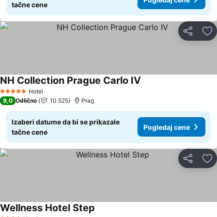
tačne cene
Deli
Do
NH Collection Prague Carlo IV
Pogledaj cene
Hotel
5 Zvezdice
9,0
Odlično
10.525
Prag
Izaberi datume da bi se prikazale
Pogledaj cene
tačne cene
Deli
Do
Wellness Hotel Step
Pogledaj cene