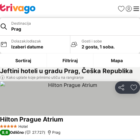
Favoriti
Prijavi
Men
Destinacija
Prag
Dolazak/odlazak
Gosti i sobe
Izaberi datume
2 gosta, 1 soba.
Sortiraj
Filtriraj
Mapa
Jeftini hoteli u gradu Prag, Češka Republika
Kako uplate koje primimo utiču na rangiranje
Deli
Do
Hilton Prague Atrium
Pogledaj cene
Hotel
5 Zvezdice
8,6
Odlično
27.727
Prag