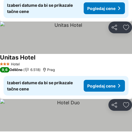
Izaberi datume da bi se prikazale
Pogledaj cene
tačne cene
Deli
Do
Unitas Hotel
Pogledaj cene
Hotel
3 Zvezdice
9,6
Odlično
6.518
Prag
Izaberi datume da bi se prikazale
Pogledaj cene
tačne cene
Deli
Do