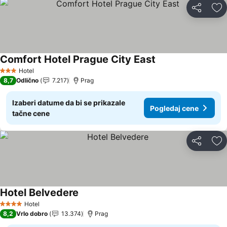
Deli
Do
Comfort Hotel Prague City East
Pogledaj cene
Hotel
3 Zvezdice
8,7
Odlično
7.217
Prag
Izaberi datume da bi se prikazale
Pogledaj cene
tačne cene
Deli
Do
Hotel Belvedere
Pogledaj cene
Hotel
4 Zvezdice
8,2
Vrlo dobro
13.374
Prag