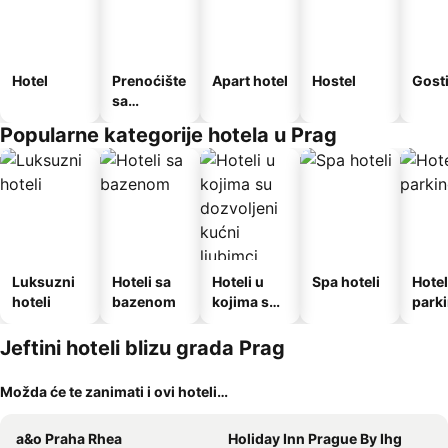
Hotel
Prenoćište
Apart hotel
Hostel
Gost
sa
doručkom
Popularne kategorije hotela u Prag
Luksuzni
Hoteli sa
Hoteli u
Spa hoteli
Hotel
hoteli
bazenom
kojima su
park
dozvoljeni
kućni
Jeftini hoteli blizu grada Prag
ljubimci
Možda će te zanimati i ovi hoteli…
a&o Praha Rhea
Holiday Inn Prague By Ihg