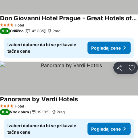
Don Giovanni Hotel Prague - Great Hotels of The World
Pogledaj cene
Hotel
4 Zvezdice
9,0
Odlično
45.835
Prag
Izaberi datume da bi se prikazale
Pogledaj cene
tačne cene
Deli
Do
Panorama by Verdi Hotels
Pogledaj cene
Hotel
4 Zvezdice
8,4
Vrlo dobro
19.105
Prag
Izaberi datume da bi se prikazale
Pogledaj cene
tačne cene