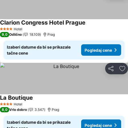
Clarion Congress Hotel Prague
Pogledaj cene
Hotel
4 Zvezdice
9,0
Odlično
18.109
Prag
Izaberi datume da bi se prikazale
Pogledaj cene
tačne cene
Deli
Do
La Boutique
Pogledaj cene
Hotel
4 Zvezdice
8,0
Vrlo dobro
3.547
Prag
Izaberi datume da bi se prikazale
Pogledaj cene