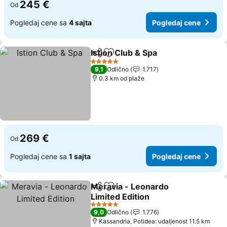
245 €
Od
Pogledaj cene sa
4 sajta
Pogledaj cene
Istion Club & Spa
Deli
Dodati u favorite
5 Zvezdice
9,1
Odlično
1.717
0.3 km od plaže
269 €
Od
Pogledaj cene sa
1 sajta
Pogledaj cene
Meravia - Leonardo
Deli
Dodati u favorite
Limited Edition
5 Zvezdice
9,0
Odlično
1.776
Kassandria, Potidea: udaljenost 11.5 km