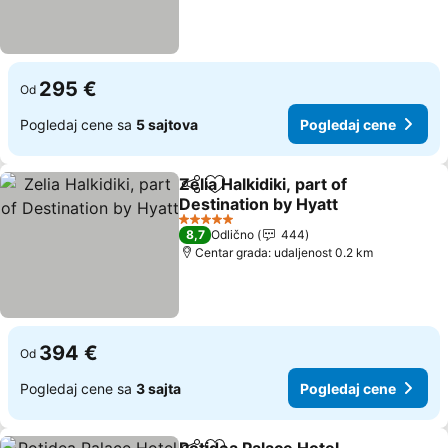
295 €
Od
Pogledaj cene sa
5 sajtova
Pogledaj cene
Zelia Halkidiki, part of
Deli
Dodati u favorite
Destination by Hyatt
5 Zvezdice
8,7
Odlično
444
Centar grada: udaljenost 0.2 km
394 €
Od
Pogledaj cene sa
3 sajta
Pogledaj cene