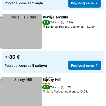
Pogledaj cene sa
2 sajta
Pogledaj cene
Perla Halkidiki
Deli
Dodati u favorite
8,9
Odlično
450
Kallithea, Potidea: udaljenost 16.2 km
86 €
Od
Pogledaj cene sa
5 sajtova
Pogledaj cene
Sunny Hill
Deli
Dodati u favorite
3 Zvezdice
8,8
Odlično
693
Sani, Potidea: udaljenost 10.0 km