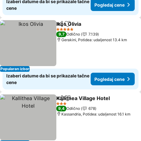
Izaberi datume da bi se prikazale tačne
Pogledaj cene
cene
Ikos Olivia
Deli
Dodati u favorite
5 Zvezdice
9,7
Odlično
7.139
Gerakini, Potidea: udaljenost 13.4 km
Popularan izbor
Izaberi datume da bi se prikazale tačne
Pogledaj cene
cene
Kallithea Village Hotel
Deli
Dodati u favorite
3 Zvezdice
9,4
Odlično
678
Kassandria, Potidea: udaljenost 16.1 km