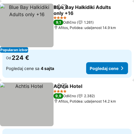
Blue Bay Halkidiki Adults
Deli
Dodati u favorite
only +16
4 Zvezdice
9,1
Odlično
1.261
Afitos, Potidea: udaljenost 14.9 km
Popularan izbor
224 €
Od
Pogledaj cene sa
4 sajta
Pogledaj cene
Achtis Hotel
Deli
Dodati u favorite
4 Zvezdice
9,9
Odlično
2.382
Afitos, Potidea: udaljenost 14.2 km