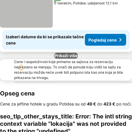
Gerakini, Potidea: udaljenost 12.1 km
Izaberi datume da bi se prikazale tačne
Pogledaj cene
cene
Prikaži više
Cene i raspoloživost koje primamo sa sajtova za rezervaciju
neprestano se menjaju. To znači da ponuda koju vidiš na sajtu za
rezervaciju možda neće uvek biti potpuno ista kao ona koja je bila
prikazana na trivagu.
Opseg cena
Cene za jeftine hotele u gradu Potidea su od
‎49 €
do
‎423 €
po noći.
seo_tlp_other_stays_title: Error: The intl string
context variable "lokacija" was not provided
to the string "undefined"