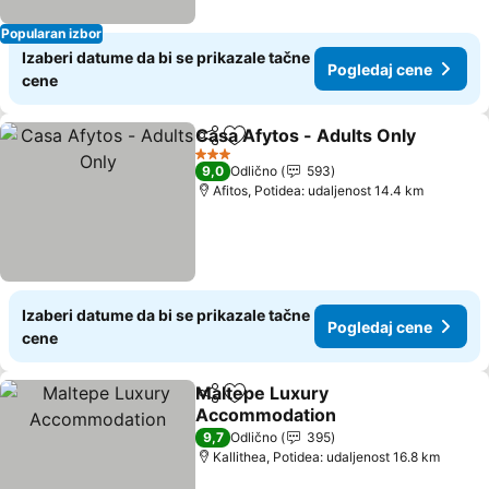
Popularan izbor
Izaberi datume da bi se prikazale tačne
Pogledaj cene
cene
Casa Afytos - Adults Only
Deli
Dodati u favorite
3 Zvezdice
9,0
Odlično
593
Afitos, Potidea: udaljenost 14.4 km
Izaberi datume da bi se prikazale tačne
Pogledaj cene
cene
Maltepe Luxury
Deli
Dodati u favorite
Accommodation
9,7
Odlično
395
Kallithea, Potidea: udaljenost 16.8 km