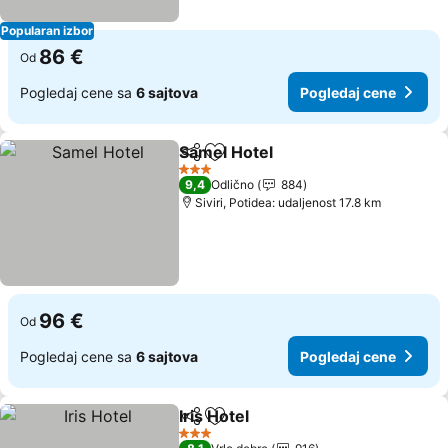
Popularan izbor
86 €
Od
Pogledaj cene sa
6 sajtova
Pogledaj cene
Samel Hotel
Deli
Dodati u favorite
3 Zvezdice
9,4
Odlično
884
Siviri, Potidea: udaljenost 17.8 km
96 €
Od
Pogledaj cene sa
6 sajtova
Pogledaj cene
Iris Hotel
Deli
Dodati u favorite
3 Zvezdice