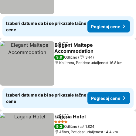
Izaberi datume da bi se prikazale tačne
Pogledaj cene
cene
Elegant Maltepe
Deli
Dodati u favorite
Accommodation
9,9
Odlično
344
Kallithea, Potidea: udaljenost 16.8 km
Izaberi datume da bi se prikazale tačne
Pogledaj cene
cene
Lagaria Hotel
Deli
Dodati u favorite
4 Zvezdice
9,3
Odlično
1.824
Afitos, Potidea: udaljenost 14.4 km