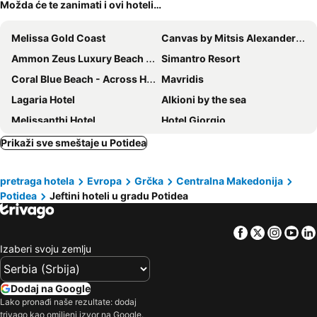
Možda će te zanimati i ovi hoteli…
Melissa Gold Coast
Canvas by Mitsis Alexander the Great
Ammon Zeus Luxury Beach Hotel
Simantro Resort
Coral Blue Beach - Across Hotels & Resorts
Mavridis
Lagaria Hotel
Alkioni by the sea
Melissanthi Hotel
Hotel Giorgio
Sokratis Hotel
Giannis & Foteini
Prikaži sve smeštaje u Potidea
Potidea Palace Hotel
Kalives Resort
pretraga hotela
Evropa
Grčka
Centralna Makedonija
Villa Eleni
Marialena
Potidea
Jeftini hoteli u gradu Potidea
Perla Halkidiki
Ikos Olivia
Potidea Golden Beach - Across Hotels & Resorts
Filippos
Facebook
Twitter
Insta
Yo
Margarita Sea Side Hotel
Siviris Golden Beach
Izaberi svoju zemlju
Samel Hotel
Asteris Village
Pashos Hotel
Iris Hotel
Dodaj na Google
Lako pronađi naše rezultate: dodaj
Sunny Hill
Pefkon Suites
trivago kao omiljeni izvor na Google.