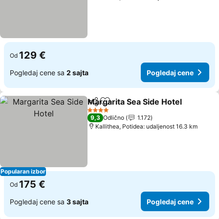
129 €
Od
Pogledaj cene sa
2 sajta
Pogledaj cene
Margarita Sea Side Hotel
Deli
Dodati u favorite
4 Zvezdice
9,3
Odlično
1.172
Kallithea, Potidea: udaljenost 16.3 km
Popularan izbor
175 €
Od
Pogledaj cene sa
3 sajta
Pogledaj cene