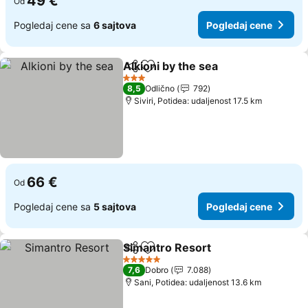
49 €
Od
Pogledaj cene sa
6 sajtova
Pogledaj cene
Alkioni by the sea
Deli
Dodati u favorite
3 Zvezdice
8,5
Odlično
792
Siviri, Potidea: udaljenost 17.5 km
66 €
Od
Pogledaj cene sa
5 sajtova
Pogledaj cene
Simantro Resort
Deli
Dodati u favorite
5 Zvezdice
7,6
Dobro
7.088
Sani, Potidea: udaljenost 13.6 km