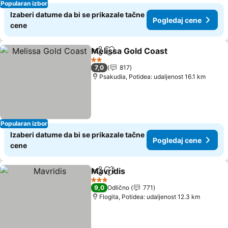
Popularan izbor
Izaberi datume da bi se prikazale tačne
Pogledaj cene
cene
Melissa Gold Coast
Deli
Dodati u favorite
2 Zvezdice
7,0
817
Psakudia, Potidea: udaljenost 16.1 km
Popularan izbor
Izaberi datume da bi se prikazale tačne
Pogledaj cene
cene
Mavridis
Deli
Dodati u favorite
3 Zvezdice
9,0
Odlično
771
Flogita, Potidea: udaljenost 12.3 km