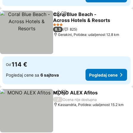
Coral Blue Beach -
Deli
Dodati u favorite
Across Hotels & Resorts
3 Zvezdice
6,3
825
Gerakini, Potidea: udaljenost 12.8 km
114 €
Od
Pogledaj cene sa
6 sajtova
Pogledaj cene
MONO ALEX Afitos
Deli
Dodati u favorite
/
Ocena nije dostupna
Kassandria, Potidea: udaljenost 15.2 km