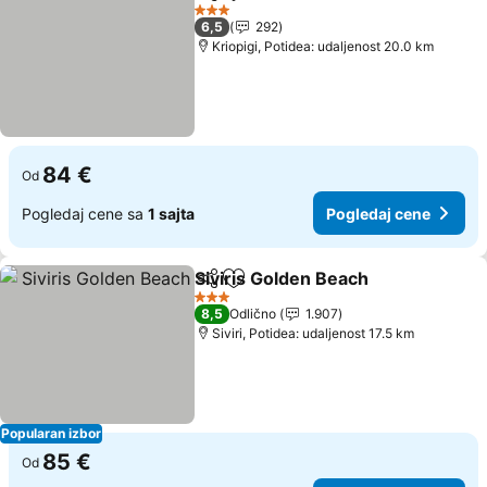
Deli
Dodati u favorite
3 Zvezdice
6,5
292
Kriopigi, Potidea: udaljenost 20.0 km
84 €
Od
Pogledaj cene sa
1 sajta
Pogledaj cene
Siviris Golden Beach
Deli
Dodati u favorite
3 Zvezdice
8,5
Odlično
1.907
Siviri, Potidea: udaljenost 17.5 km
Popularan izbor
85 €
Od