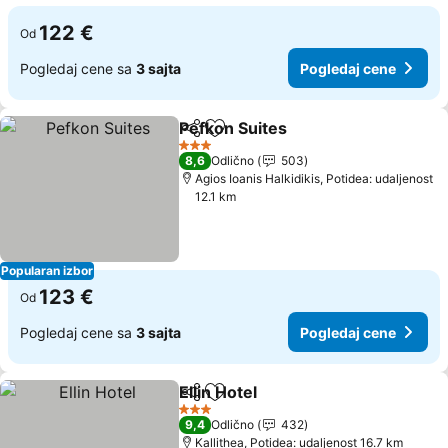
122 €
Od
Pogledaj cene sa
3 sajta
Pogledaj cene
Pefkon Suites
Deli
Dodati u favorite
3 Zvezdice
8,6
Odlično
503
Agios Ioanis Halkidikis, Potidea: udaljenost
12.1 km
Popularan izbor
123 €
Od
Pogledaj cene sa
3 sajta
Pogledaj cene
Ellin Hotel
Deli
Dodati u favorite
3 Zvezdice
9,4
Odlično
432
Kallithea, Potidea: udaljenost 16.7 km