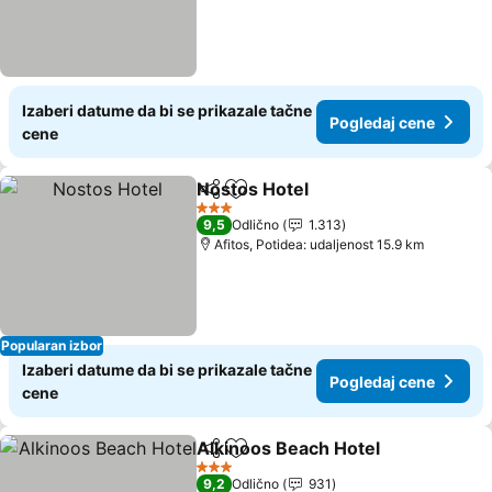
Izaberi datume da bi se prikazale tačne
Pogledaj cene
cene
Nostos Hotel
Deli
Dodati u favorite
3 Zvezdice
9,5
Odlično
1.313
Afitos, Potidea: udaljenost 15.9 km
Popularan izbor
Izaberi datume da bi se prikazale tačne
Pogledaj cene
cene
Alkinoos Beach Hotel
Deli
Dodati u favorite
3 Zvezdice
9,2
Odlično
931