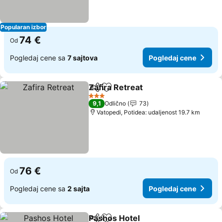
Popularan izbor
74 €
Od
Pogledaj cene sa
7 sajtova
Pogledaj cene
Zafira Retreat
Deli
Dodati u favorite
3 Zvezdice
9,1
Odlično
73
Vatopedi, Potidea: udaljenost 19.7 km
76 €
Od
Pogledaj cene sa
2 sajta
Pogledaj cene
Pashos Hotel