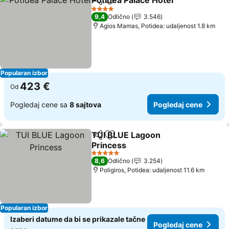
Potidea Palace Hotel
Deli
Dodati u favorite
4 Zvezdice
9,4
Odlično
3.546
Agios Mamas, Potidea: udaljenost 1.8 km
Popularan izbor
423 €
Od
Pogledaj cene sa
8 sajtova
Pogledaj cene
TUI BLUE Lagoon
Deli
Dodati u favorite
Princess
5 Zvezdice
8,6
Odlično
3.254
Poligiros, Potidea: udaljenost 11.6 km
Popularan izbor
Izaberi datume da bi se prikazale tačne
Pogledaj cene