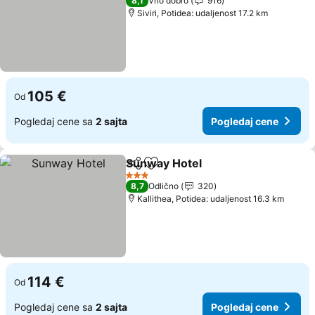
8,1
Vrlo dobro
916
Siviri, Potidea: udaljenost 17.2 km
105 €
Od
Pogledaj cene sa
2 sajta
Pogledaj cene
Sunway Hotel
Deli
Dodati u favorite
3 Zvezdice
8,7
Odlično
320
Kallithea, Potidea: udaljenost 16.3 km
114 €
Od
Pogledaj cene sa
2 sajta
Pogledaj cene