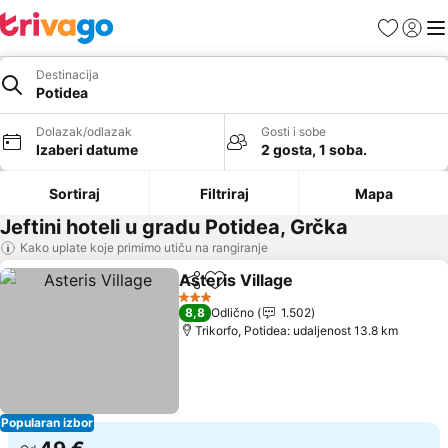
Favoriti
Prijavi
Men
Destinacija
Potidea
Dolazak/odlazak
Gosti i sobe
Izaberi datume
2 gosta, 1 soba.
Sortiraj
Filtriraj
Mapa
Jeftini hoteli u gradu Potidea, Grčka
Kako uplate koje primimo utiču na rangiranje
Asteris Village
Deli
Dodati u favorite
3 Zvezdice
8,8
Odlično
1.502
Trikorfo, Potidea: udaljenost 13.8 km
Popularan izbor