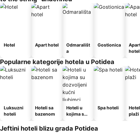
Hotel
Apart hotel
Odmarališt
Gostionica
Apar
a
hotel
Popularne kategorije hotela u Potidea
Luksuzni
Hoteli sa
Hoteli u
Spa hoteli
Hotel
hoteli
bazenom
kojima su
plaži
dozvoljeni
kućni
Jeftini hoteli blizu grada Potidea
ljubimci