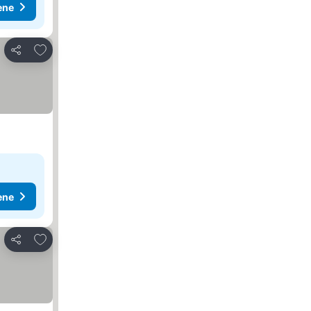
ene
Dodati u favorite
Deli
ene
Dodati u favorite
Deli