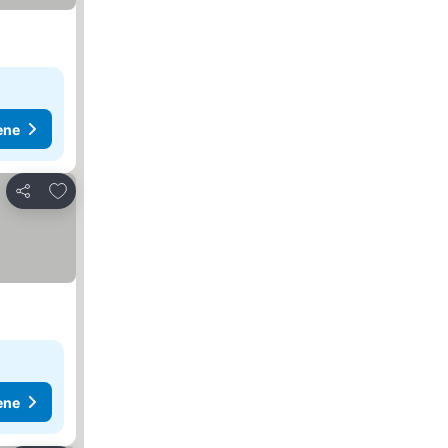
ene
Dodati u favorite
Deli
ene