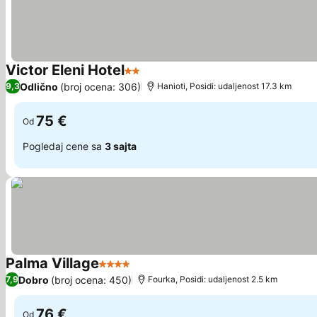
Victor Eleni Hotel
2 Zvezdice
Odlično
(broj ocena: 306)
9,3
Hanioti, Posidi: udaljenost 17.3 km
75 €
Od
Pogledaj cene sa
3 sajta
Palma Village
4 Zvezdice
Dobro
(broj ocena: 450)
7,9
Fourka, Posidi: udaljenost 2.5 km
76 €
Od