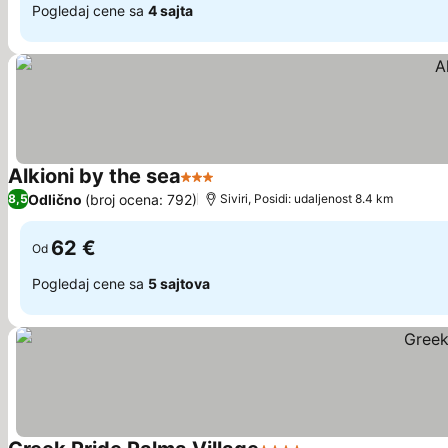
Pogledaj cene sa
4 sajta
Alkioni by the sea
3 Zvezdice
Odlično
(broj ocena: 792)
8,5
Siviri, Posidi: udaljenost 8.4 km
62 €
Od
Pogledaj cene sa
5 sajtova