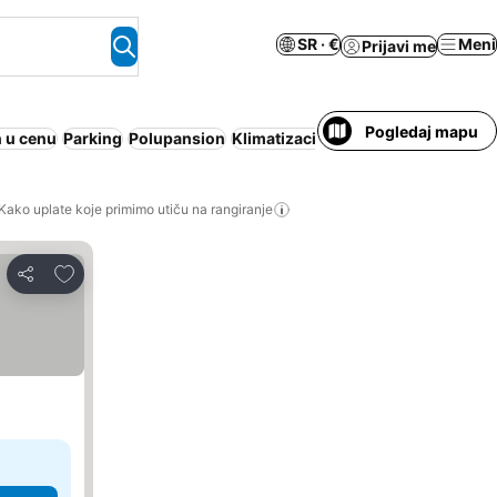
SR · €
Meni
Prijavi me
Pogledaj mapu
 u cenu
Parking
Polupansion
Klimatizacija
All inclusive
Dozvolje
Kako uplate koje primimo utiču na rangiranje
Dodati u favorite
Deli