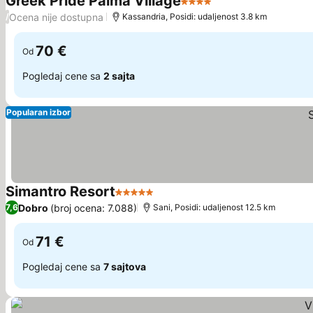
Greek Pride Palma Village
4 Zvezdice
Ocena nije dostupna
/
Kassandria, Posidi: udaljenost 3.8 km
70 €
Od
Pogledaj cene sa
2 sajta
Popularan izbor
Simantro Resort
5 Zvezdice
Dobro
(broj ocena: 7.088)
7,6
Sani, Posidi: udaljenost 12.5 km
71 €
Od
Pogledaj cene sa
7 sajtova