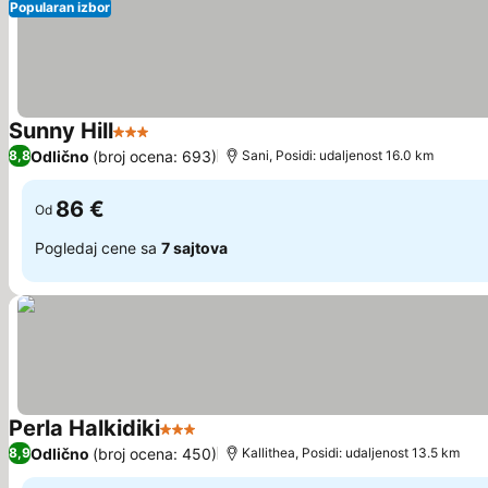
Popularan izbor
Sunny Hill
3 Zvezdice
Odlično
(broj ocena: 693)
8,8
Sani, Posidi: udaljenost 16.0 km
86 €
Od
Pogledaj cene sa
7 sajtova
Perla Halkidiki
3 Zvezdice
Odlično
(broj ocena: 450)
8,9
Kallithea, Posidi: udaljenost 13.5 km