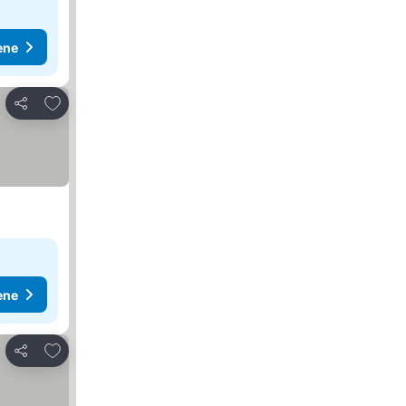
ene
Dodati u favorite
Deli
ene
Dodati u favorite
Deli