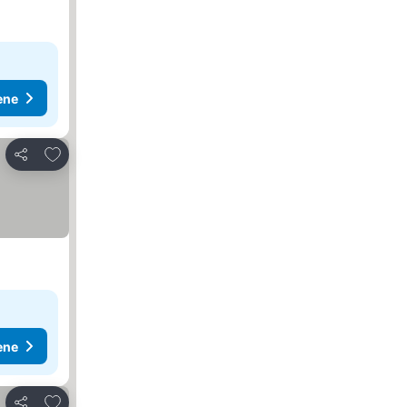
ene
Dodati u favorite
Deli
ene
Dodati u favorite