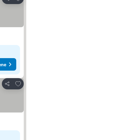
Deli
ene
Dodati u favorite
Deli