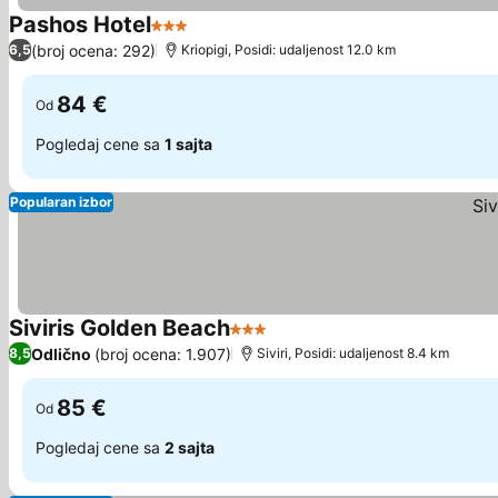
Pashos Hotel
3 Zvezdice
(broj ocena: 292)
6,5
Kriopigi, Posidi: udaljenost 12.0 km
84 €
Od
Pogledaj cene sa
1 sajta
Popularan izbor
Siviris Golden Beach
3 Zvezdice
Odlično
(broj ocena: 1.907)
8,5
Siviri, Posidi: udaljenost 8.4 km
85 €
Od
Pogledaj cene sa
2 sajta