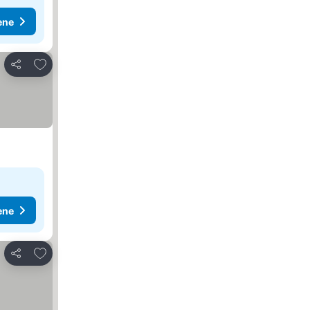
ene
Dodati u favorite
Deli
ene
Dodati u favorite
Deli