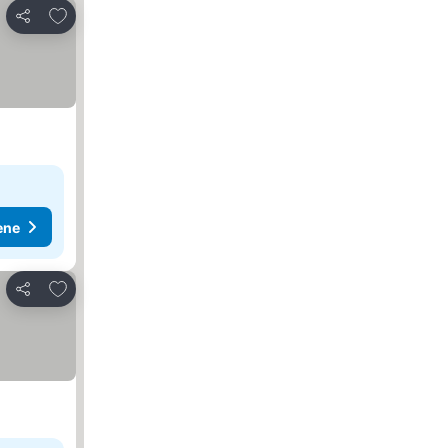
Dodati u favorite
Deli
ene
Dodati u favorite
Deli