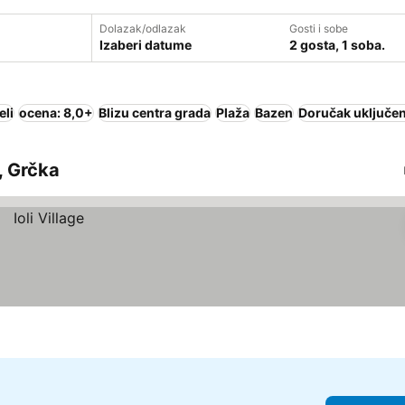
Dolazak/odlazak
Gosti i sobe
Izaberi datume
2 gosta, 1 soba.
eli
ocena: 8,0+
Blizu centra grada
Plaža
Bazen
Doručak uključen
i, Grčka