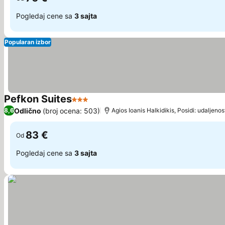
Pogledaj cene sa
3 sajta
Popularan izbor
Pefkon Suites
3 Zvezdice
Odlično
(broj ocena: 503)
8,6
Agios Ioanis Halkidikis, Posidi: udaljeno
83 €
Od
Pogledaj cene sa
3 sajta