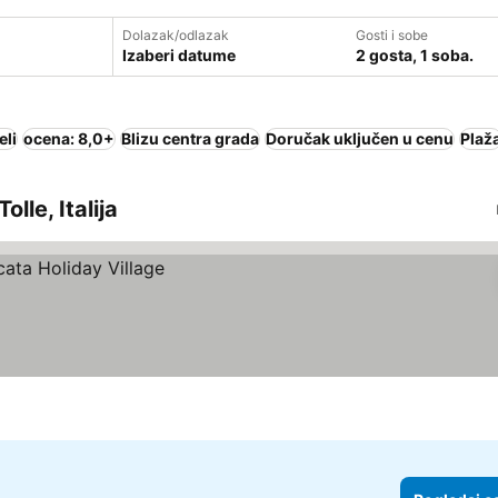
Dolazak/odlazak
Gosti i sobe
Izaberi datume
2 gosta, 1 soba.
eli
ocena: 8,0+
Blizu centra grada
Doručak uključen u cenu
Plaž
olle, Italija