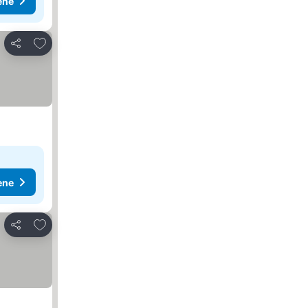
ene
Dodati u favorite
Deli
ene
Dodati u favorite
Deli