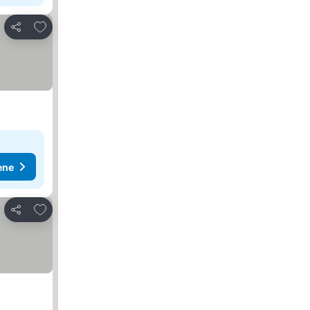
Dodati u favorite
Deli
ene
Dodati u favorite
Deli