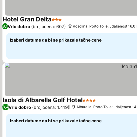
Hotel Gran Delta
3 Zvezdice
Pogledaj cene
Vrlo dobro
(broj ocena: 607)
8,1
Rosolina, Porto Tolle: udaljenost 16.0
Izaberi datume da bi se prikazale tačne cene
Isola di Albarella Golf Hotel
4 Zvezdice
Pogledaj cene
Vrlo dobro
(broj ocena: 1.419)
8,4
Albarella, Porto Tolle: udaljenost 1
Izaberi datume da bi se prikazale tačne cene