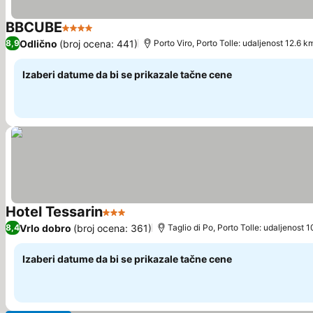
BBCUBE
4 Zvezdice
Pogledaj cene
Odlično
(broj ocena: 441)
8,9
Porto Viro, Porto Tolle: udaljenost 12.6 k
Izaberi datume da bi se prikazale tačne cene
Hotel Tessarin
3 Zvezdice
Pogledaj cene
Vrlo dobro
(broj ocena: 361)
8,4
Taglio di Po, Porto Tolle: udaljenost 
Izaberi datume da bi se prikazale tačne cene