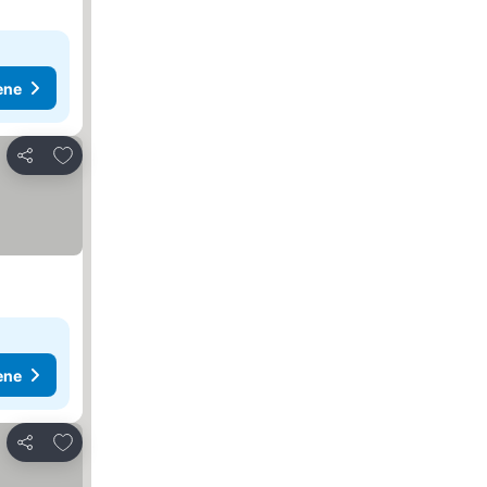
ene
Dodati u favorite
Deli
ene
Dodati u favorite
Deli