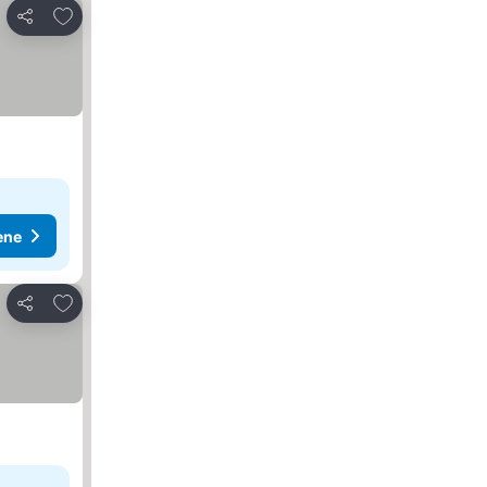
Dodati u favorite
Deli
ene
Dodati u favorite
Deli