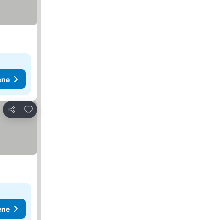
ene
Dodati u favorite
Deli
ene