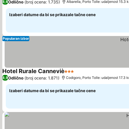
Odlično
(broj ocena: 1.735)
8,6
Albarella, Porto Tolle: udaljenost 15.3 
Izaberi datume da bi se prikazale tačne cene
Popularan izbor
Hotel Rurale Canneviè
3 Zvezdice
Pogledaj cene
Odlično
(broj ocena: 1.871)
8,9
Codigoro, Porto Tolle: udaljenost 17.3 
Izaberi datume da bi se prikazale tačne cene