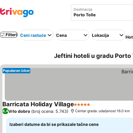
Destinacija
Filteri
Ceni rastuće
Cena
Lokacija
Hot
Jeftini hoteli u gradu Porto T
Popularan izbor
Barricata Holiday Village
5 Zvezdice
Pogledaj cene
Vrlo dobro
(broj ocena: 5.743)
8,4
Centar grada: udaljenost 16.0 km
Izaberi datume da bi se prikazale tačne cene