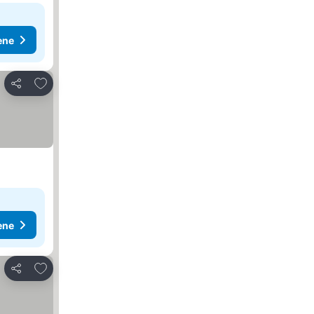
ene
Dodati u favorite
Deli
ene
Dodati u favorite
Deli