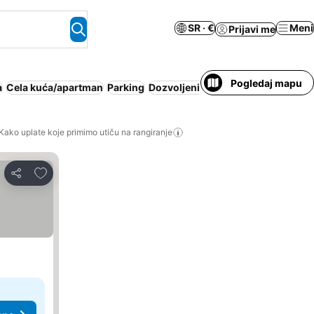
SR · €
Meni
Prijavi me
Pogledaj mapu
a
Cela kuća/apartman
Parking
Dozvoljeni kućni ljubimci
Klimatiz
Kako uplate koje primimo utiču na rangiranje
Dodati u favorite
Deli