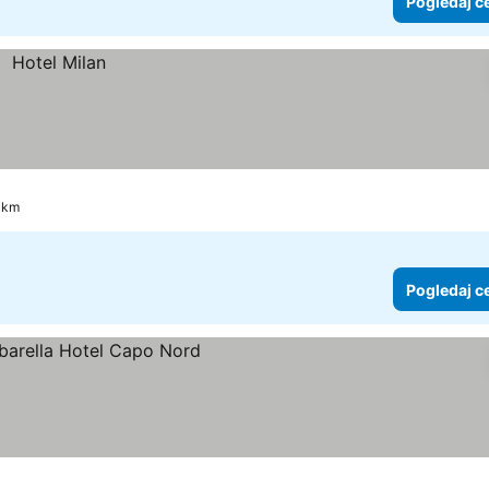
Pogledaj c
9 km
Pogledaj c
 cene