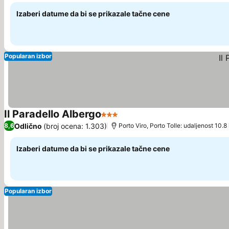
Izaberi datume da bi se prikazale tačne cene
Popularan izbor
Il Paradello Albergo
3 Zvezdice
Pogledaj cene
Odlično
(broj ocena: 1.303)
8,6
Porto Viro, Porto Tolle: udaljenost 10.8
Izaberi datume da bi se prikazale tačne cene
Popularan izbor