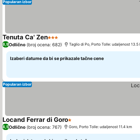
Popularan izbor
Tenuta Ca' Zen
3 Zvezdice
Pogledaj cene
Odlično
(broj ocena: 682)
8,9
Taglio di Po, Porto Tolle: udaljenost 13.5
Izaberi datume da bi se prikazale tačne cene
Popularan izbor
Locand Ferrar di Goro
1 Zvezdice
Pogledaj cene
Odlično
(broj ocena: 767)
8,5
Goro, Porto Tolle: udaljenost 11.4 km