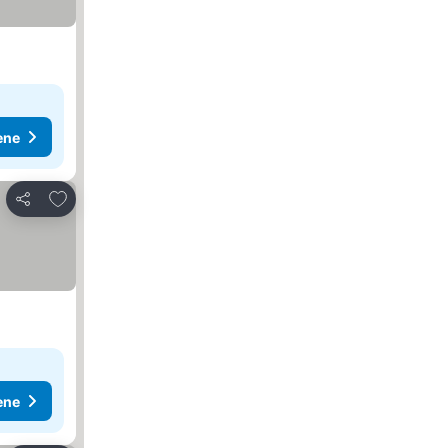
ene
Dodati u favorite
Deli
ene