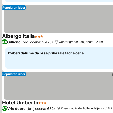
Popularan izbor
Albergo Italia
3 Zvezdice
Pogledaj cene
Odlično
(broj ocena: 2.423)
8,9
Centar grada: udaljenost 1.2 km
Izaberi datume da bi se prikazale tačne cene
Popularan izbor
Hotel Umberto
3 Zvezdice
Pogledaj cene
Vrlo dobro
(broj ocena: 682)
8,2
Rosolina, Porto Tolle: udaljenost 18.