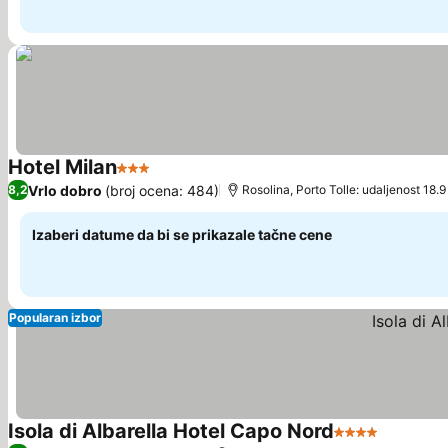
Hotel Milan
3 Zvezdice
Pogledaj cene
Vrlo dobro
(broj ocena: 484)
8,2
Rosolina, Porto Tolle: udaljenost 18.
Izaberi datume da bi se prikazale tačne cene
Popularan izbor
Isola di Albarella Hotel Capo Nord
4 Zvezdice
Pogledaj