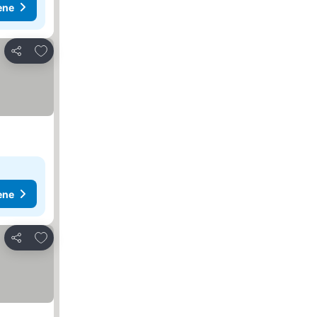
ene
Dodati u favorite
Deli
ene
Dodati u favorite
Deli