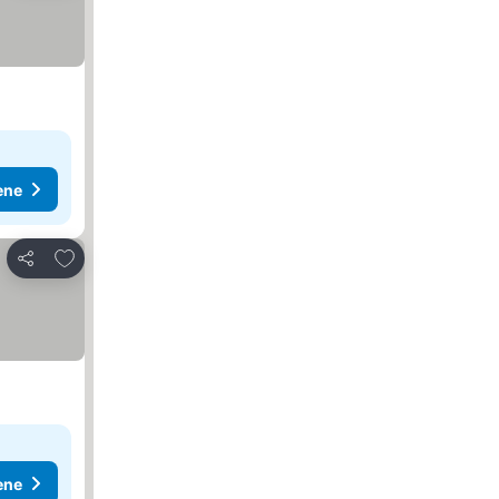
ene
Dodati u favorite
Deli
ene