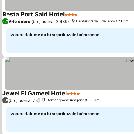
Resta Port Said Hotel
4 Zvezdice
Pogledaj cene
Vrlo dobro
(broj ocena: 2.689)
8,2
Centar grada: udaljenost 2.1 km
Izaberi datume da bi se prikazale tačne cene
Jewel El Gameel Hotel
4 Zvezdice
Pogledaj cene
(broj ocena: 78)
6,8
Centar grada: udaljenost 2.2 km
Izaberi datume da bi se prikazale tačne cene