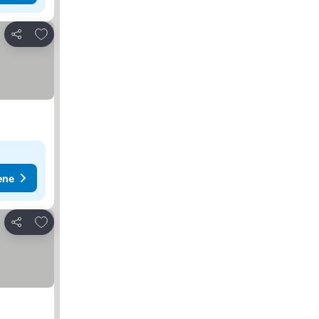
Dodati u favorite
Deli
ene
Dodati u favorite
Deli