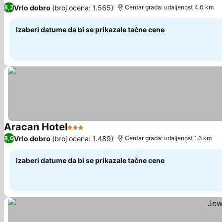
4 Zvezdice
Pogledaj cene
Vrlo dobro
(broj ocena: 1.565)
8,2
Centar grada: udaljenost 4.0 km
Izaberi datume da bi se prikazale tačne cene
Aracan Hotel
3 Zvezdice
Pogledaj cene
Vrlo dobro
(broj ocena: 1.489)
8,0
Centar grada: udaljenost 1.6 km
Izaberi datume da bi se prikazale tačne cene