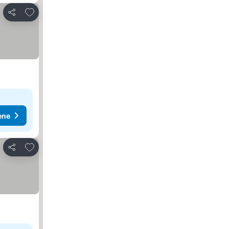
Dodati u favorite
Deli
ene
Dodati u favorite
Deli