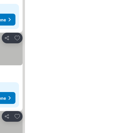
ene
Dodati u favorite
Deli
ene
Dodati u favorite
Deli