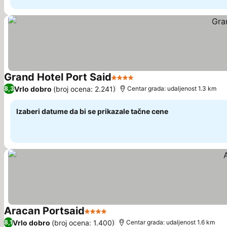
Grand Hotel Port Said
4 Zvezdice
Pogledaj cene
Vrlo dobro
(broj ocena: 2.241)
8,3
Centar grada: udaljenost 1.3 km
Izaberi datume da bi se prikazale tačne cene
Aracan Portsaid
4 Zvezdice
Pogledaj cene
Vrlo dobro
(broj ocena: 1.400)
8,1
Centar grada: udaljenost 1.6 km