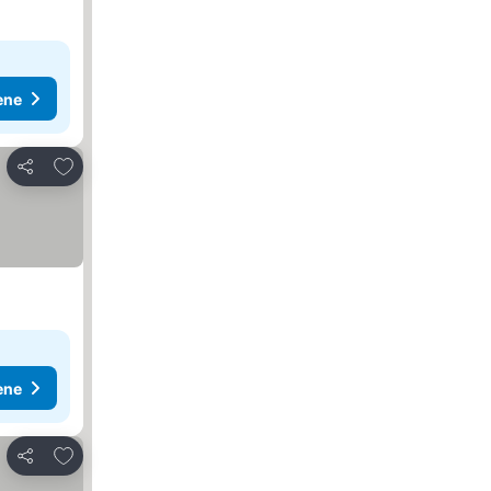
ene
Dodati u favorite
Deli
ene
Dodati u favorite
Deli