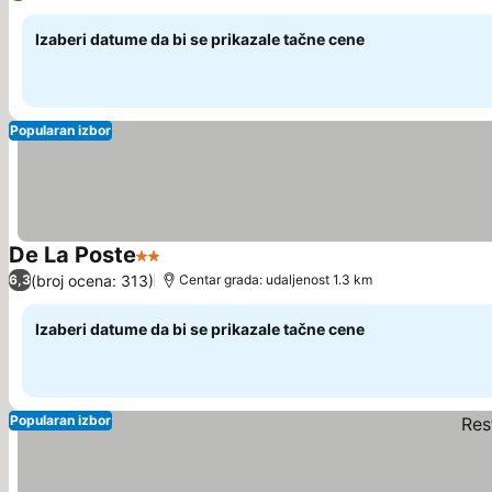
Izaberi datume da bi se prikazale tačne cene
Popularan izbor
De La Poste
2 Zvezdice
Pogledaj cene
(broj ocena: 313)
6,3
Centar grada: udaljenost 1.3 km
Izaberi datume da bi se prikazale tačne cene
Popularan izbor