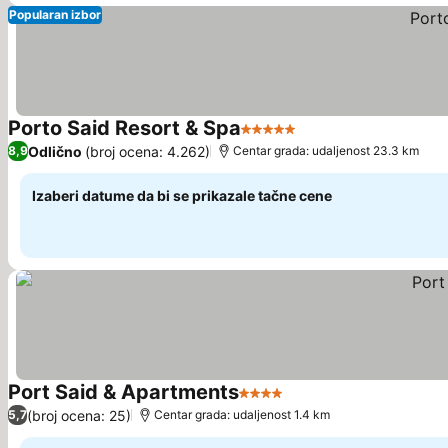
Popularan izbor
Porto Said Resort & Spa
5 Zvezdice
Pogledaj cene
Odlično
(broj ocena: 4.262)
8,9
Centar grada: udaljenost 23.3 km
Izaberi datume da bi se prikazale tačne cene
Port Said & Apartments
4 Zvezdice
Pogledaj cene
(broj ocena: 25)
5,7
Centar grada: udaljenost 1.4 km