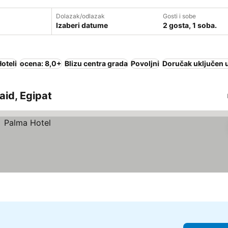
Dolazak/odlazak
Gosti i sobe
Izaberi datume
2 gosta, 1 soba.
oteli
ocena: 8,0+
Blizu centra grada
Povoljni
Doručak uključen 
Said, Egipat