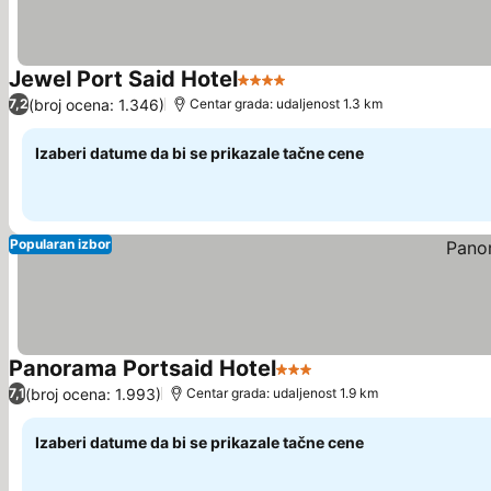
Jewel Port Said Hotel
4 Zvezdice
Pogledaj cene
(broj ocena: 1.346)
7,2
Centar grada: udaljenost 1.3 km
Izaberi datume da bi se prikazale tačne cene
Popularan izbor
Panorama Portsaid Hotel
3 Zvezdice
Pogledaj cene
(broj ocena: 1.993)
7,1
Centar grada: udaljenost 1.9 km
Izaberi datume da bi se prikazale tačne cene