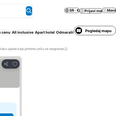
SR · €
Meni
Prijavi me
Pogledaj mapu
u cenu
All inclusive
Apart hotel
Odmaralište
Porodice
Polupansi
Kako uplate koje primimo utiču na rangiranje
Dodati u favorite
Deli