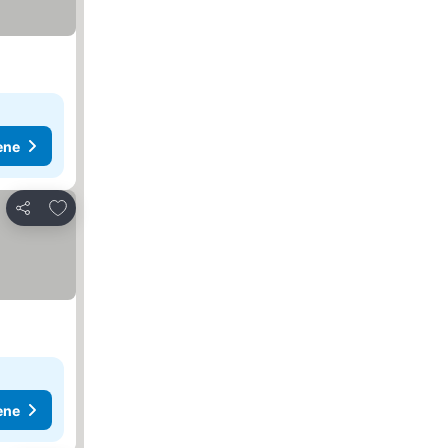
ene
Dodati u favorite
Deli
ene