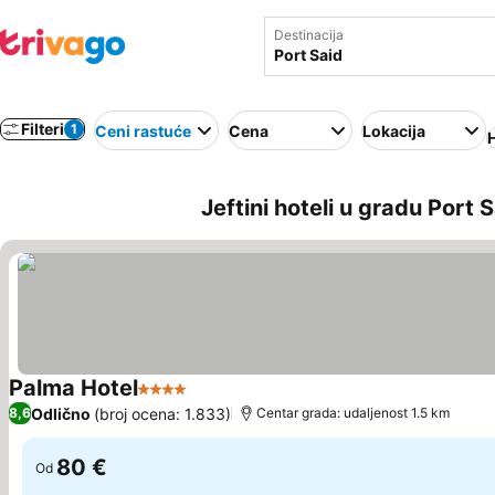
Destinacija
Filteri
1
Ceni rastuće
Cena
Lokacija
H
Jeftini hoteli u gradu Port 
Palma Hotel
4 Zvezdice
Pogledaj cene
Odlično
(broj ocena: 1.833)
8,6
Centar grada: udaljenost 1.5 km
80 €
Od