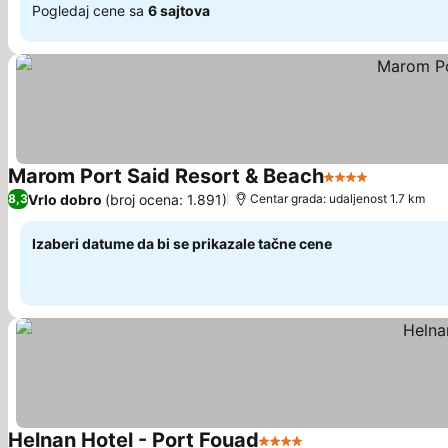
Pogledaj cene sa
6 sajtova
Marom Port Said Resort & Beach
4 Zvezdice
Pogledaj 
Vrlo dobro
(broj ocena: 1.891)
8,3
Centar grada: udaljenost 1.7 km
Izaberi datume da bi se prikazale tačne cene
Helnan Hotel - Port Fouad