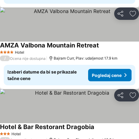
Deli
Do
AMZA Valbona Mountain Retreat
Hotel
4 Zvezdice
/
Bajram Curr, Plav: udaljenost 17.9 km
Ocena nije dostupna
Izaberi datume da bi se prikazale
Pogledaj cene
tačne cene
Deli
Do
Hotel & Bar Restorant Dragobia
Hotel
3 Zvezdice