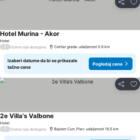
Deli
Do
Hotel Murina - Akor
Hotel
/
Centar grada: udaljenost 0.6 km
Ocena nije dostupna
Izaberi datume da bi se prikazale
Pogledaj cene
tačne cene
Deli
Do
2e Villa’s Valbone
Hotel
/
Bajram Curr, Plav: udaljenost 16.5 km
Ocena nije dostupna