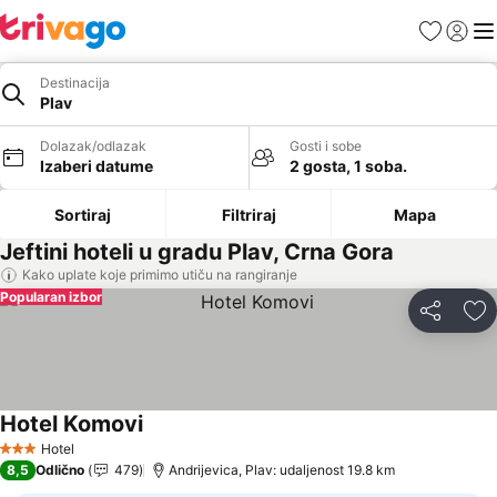
Favoriti
Prijavi
Men
Destinacija
Plav
Dolazak/odlazak
Gosti i sobe
Izaberi datume
2 gosta, 1 soba.
Sortiraj
Filtriraj
Mapa
Jeftini hoteli u gradu Plav, Crna Gora
Kako uplate koje primimo utiču na rangiranje
Popularan izbor
Deli
Do
Hotel Komovi
Hotel
3 Zvezdice
8,5
Odlično
479
Andrijevica, Plav: udaljenost 19.8 km