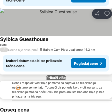
tačne cene
Deli
Do
Sylbica Guesthouse
Hotel
/
Bajram Curr, Plav: udaljenost 16.3 km
Ocena nije dostupna
Izaberi datume da bi se prikazale
Pogledaj cene
tačne cene
Prikaži više
Cene i raspoloživost koje primamo sa sajtova za rezervaciju
neprestano se menjaju. To znači da ponuda koju vidiš na sajtu za
rezervaciju možda neće uvek biti potpuno ista kao ona koja je bila
prikazana na trivagu.
Opseg cena