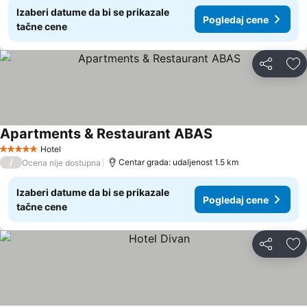
Izaberi datume da bi se prikazale
Pogledaj cene
tačne cene
Deli
Do
Apartments & Restaurant ABAS
Hotel
5 Zvezdice
/
Centar grada: udaljenost 1.5 km
Ocena nije dostupna
Izaberi datume da bi se prikazale
Pogledaj cene
tačne cene
Deli
Do