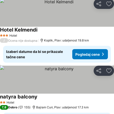
Deli
Do
Hotel Kelmendi
Hotel
3 Zvezdice
/
Koplik, Plav: udaljenost 19.8 km
Ocena nije dostupna
Izaberi datume da bi se prikazale
Pogledaj cene
tačne cene
Deli
Do
natyra balcony
Hotel
2 Zvezdice
7,8
Dobro
155
Bajram Curr, Plav: udaljenost 17.3 km