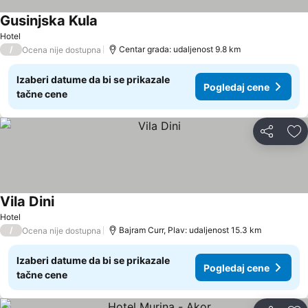
Gusinjska Kula
Hotel
/
Centar grada: udaljenost 9.8 km
Ocena nije dostupna
Izaberi datume da bi se prikazale
Pogledaj cene
tačne cene
Deli
Do
Vila Dini
Hotel
/
Bajram Curr, Plav: udaljenost 15.3 km
Ocena nije dostupna
Izaberi datume da bi se prikazale
Pogledaj cene
tačne cene