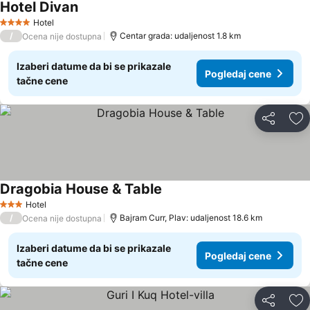
Hotel Divan
Hotel
4 Zvezdice
/
Centar grada: udaljenost 1.8 km
Ocena nije dostupna
Izaberi datume da bi se prikazale
Pogledaj cene
tačne cene
Deli
Do
Dragobia House & Table
Hotel
3 Zvezdice
/
Bajram Curr, Plav: udaljenost 18.6 km
Ocena nije dostupna
Izaberi datume da bi se prikazale
Pogledaj cene
tačne cene
Deli
Do