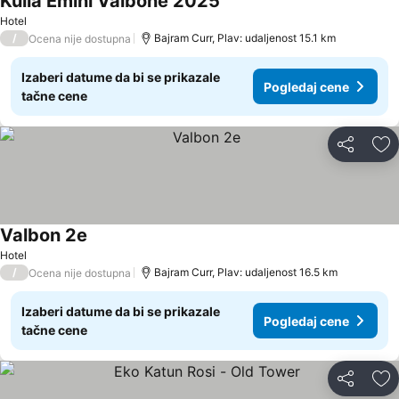
Kulla Emini Valbone 2025
Hotel
/
Bajram Curr, Plav: udaljenost 15.1 km
Ocena nije dostupna
Izaberi datume da bi se prikazale
Pogledaj cene
tačne cene
Deli
Do
Valbon 2e
Hotel
/
Bajram Curr, Plav: udaljenost 16.5 km
Ocena nije dostupna
Izaberi datume da bi se prikazale
Pogledaj cene
tačne cene
Deli
Do