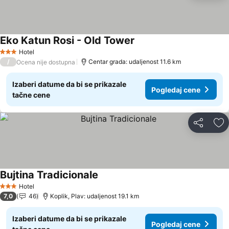
Eko Katun Rosi - Old Tower
Hotel
3 Zvezdice
/
Centar grada: udaljenost 11.6 km
Ocena nije dostupna
Izaberi datume da bi se prikazale
Pogledaj cene
tačne cene
Deli
Do
Bujtina Tradicionale
Hotel
3 Zvezdice
7,0
46
Koplik, Plav: udaljenost 19.1 km
Izaberi datume da bi se prikazale
Pogledaj cene