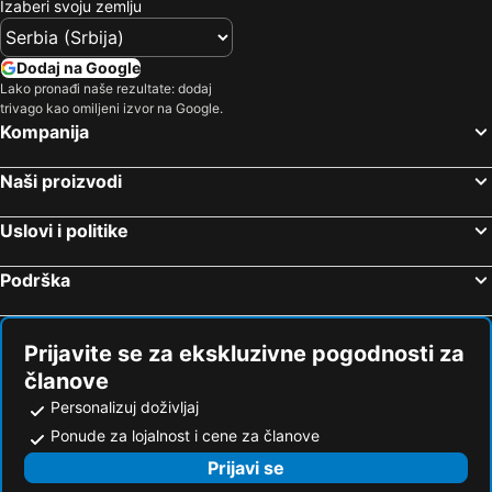
Izaberi svoju zemlju
Dodaj na Google
Lako pronađi naše rezultate: dodaj
trivago kao omiljeni izvor na Google.
Kompanija
Naši proizvodi
Uslovi i politike
Podrška
Prijavite se za ekskluzivne pogodnosti za
članove
Personalizuj doživljaj
Ponude za lojalnost i cene za članove
Prijavi se