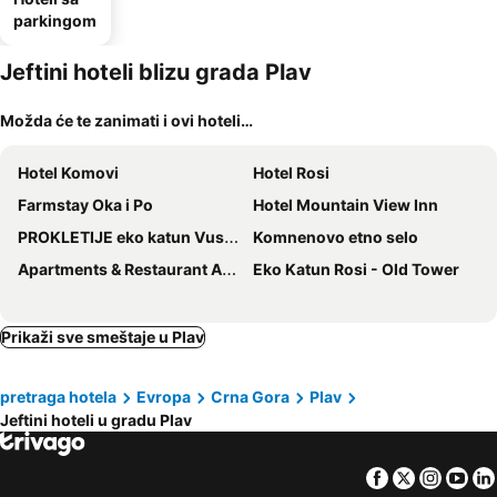
parkingom
Jeftini hoteli blizu grada Plav
Možda će te zanimati i ovi hoteli…
Hotel Komovi
Hotel Rosi
Farmstay Oka i Po
Hotel Mountain View Inn
PROKLETIJE eko katun Vusanje
Komnenovo etno selo
Apartments & Restaurant ABAS
Eko Katun Rosi - Old Tower
Prikaži sve smeštaje u Plav
pretraga hotela
Evropa
Crna Gora
Plav
Jeftini hoteli u gradu Plav
Facebook
Twitter
Insta
Yo