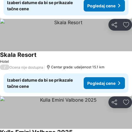
Izaberi datume da bi se prikazale
Pogledaj cene
tačne cene
Deli
Do
Skala Resort
Hotel
/
Centar grada: udaljenost 15.1 km
Ocena nije dostupna
Izaberi datume da bi se prikazale
Pogledaj cene
tačne cene
Deli
Do