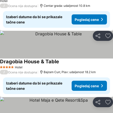
Hotel
/
Centar grada: udaljenost 10.8 km
Ocena nije dostupna
Izaberi datume da bi se prikazale
Pogledaj cene
tačne cene
Deli
Do
Dragobia House & Table
Hotel
5 Zvezdice
/
Bajram Curr, Plav: udaljenost 18.2 km
Ocena nije dostupna
Izaberi datume da bi se prikazale
Pogledaj cene
tačne cene
Deli
Do