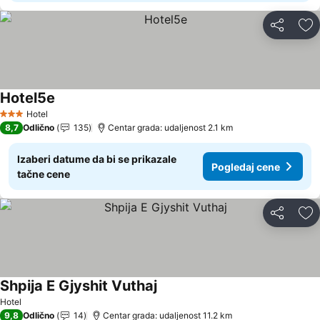
Deli
Do
Hotel5e
Hotel
3 Zvezdice
8,7
Odlično
135
Centar grada: udaljenost 2.1 km
Izaberi datume da bi se prikazale
Pogledaj cene
tačne cene
Deli
Do
Shpija E Gjyshit Vuthaj
Hotel
9,8
Odlično
14
Centar grada: udaljenost 11.2 km