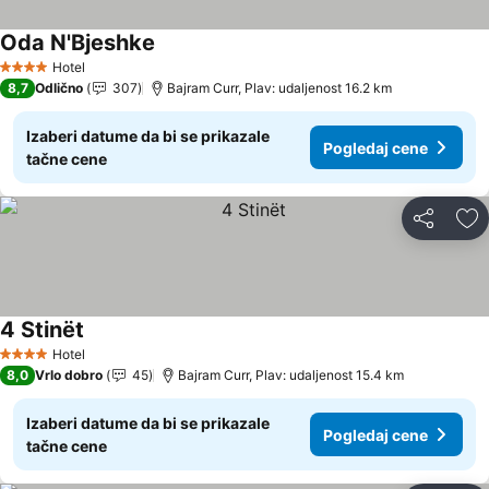
Oda N'Bjeshke
Hotel
4 Zvezdice
8,7
Odlično
307
Bajram Curr, Plav: udaljenost 16.2 km
Izaberi datume da bi se prikazale
Pogledaj cene
tačne cene
Deli
Do
4 Stinët
Hotel
4 Zvezdice
8,0
Vrlo dobro
45
Bajram Curr, Plav: udaljenost 15.4 km
Izaberi datume da bi se prikazale
Pogledaj cene
tačne cene