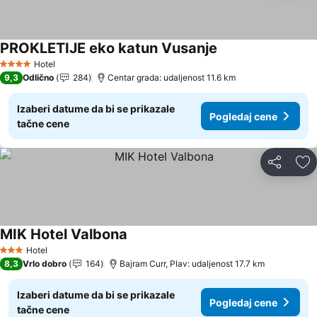
PROKLETIJE eko katun Vusanje
Hotel
4 Zvezdice
9,3
Odlično
284
Centar grada: udaljenost 11.6 km
Izaberi datume da bi se prikazale
Pogledaj cene
tačne cene
Deli
Do
MIK Hotel Valbona
Hotel
3 Zvezdice
8,3
Vrlo dobro
164
Bajram Curr, Plav: udaljenost 17.7 km
Izaberi datume da bi se prikazale
Pogledaj cene
tačne cene