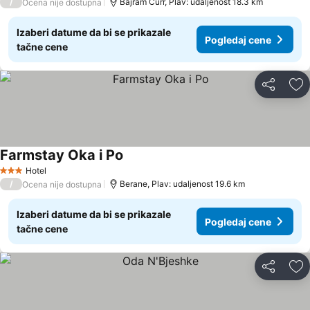
/
Bajram Curr, Plav: udaljenost 18.3 km
Ocena nije dostupna
Izaberi datume da bi se prikazale
Pogledaj cene
tačne cene
Deli
Do
Farmstay Oka i Po
Hotel
3 Zvezdice
/
Berane, Plav: udaljenost 19.6 km
Ocena nije dostupna
Izaberi datume da bi se prikazale
Pogledaj cene
tačne cene
Deli
Do