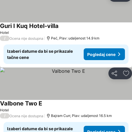
Guri I Kuq Hotel-villa
Hotel
/
Peć, Plav: udaljenost 14.9 km
Ocena nije dostupna
Izaberi datume da bi se prikazale
Pogledaj cene
tačne cene
Deli
Do
Valbone Two E
Hotel
/
Bajram Curr, Plav: udaljenost 16.5 km
Ocena nije dostupna
Izaberi datume da bi se prikazale
Pogledaj cene