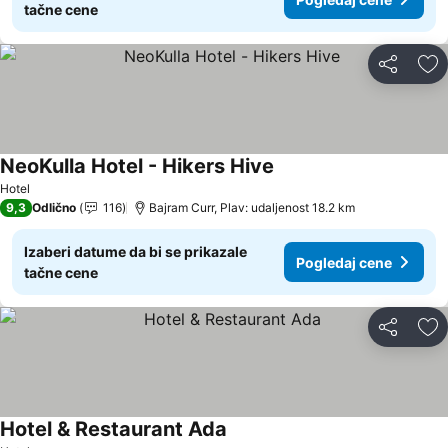
tačne cene
Deli
Do
NeoKulla Hotel - Hikers Hive
Hotel
9,3
Odlično
116
Bajram Curr, Plav: udaljenost 18.2 km
Izaberi datume da bi se prikazale
Pogledaj cene
tačne cene
Deli
Do
Hotel & Restaurant Ada