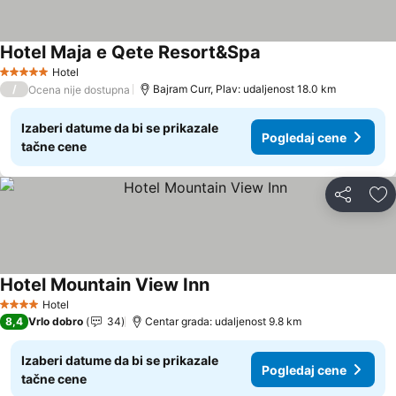
Hotel Maja e Qete Resort&Spa
Hotel
5 Zvezdice
/
Bajram Curr, Plav: udaljenost 18.0 km
Ocena nije dostupna
Izaberi datume da bi se prikazale
Pogledaj cene
tačne cene
Deli
Do
Hotel Mountain View Inn
Hotel
4 Zvezdice
8,4
Vrlo dobro
34
Centar grada: udaljenost 9.8 km
Izaberi datume da bi se prikazale
Pogledaj cene
tačne cene