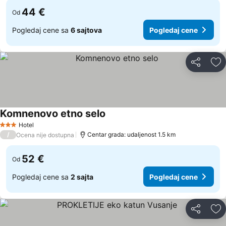
44 €
Od
Pogledaj cene sa
6 sajtova
Pogledaj cene
Deli
Do
Komnenovo etno selo
Hotel
3 Zvezdice
/
Centar grada: udaljenost 1.5 km
Ocena nije dostupna
52 €
Od
Pogledaj cene sa
2 sajta
Pogledaj cene
Deli
Do