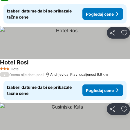
Izaberi datume da bi se prikazale
Pogledaj cene
tačne cene
Deli
Do
Hotel Rosi
Hotel
3 Zvezdice
/
Andrijevica, Plav: udaljenost 9.6 km
Ocena nije dostupna
Izaberi datume da bi se prikazale
Pogledaj cene
tačne cene
Deli
Do