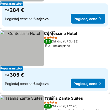
Popularan izbor
284 €
Od
Pogledaj cene sa
6 sajtova
Pogledaj cene
Contessina Hotel
Deli
Dodati u favorite
5 Zvezdice
9,5
Odlično
3.432
0.3 km od plaže
Popularan izbor
305 €
Od
Pogledaj cene sa
6 sajtova
Pogledaj cene
Tsamis Zante Suites
Deli
Dodati u favorite
5 Zvezdice
8,9
Odlično
2.120