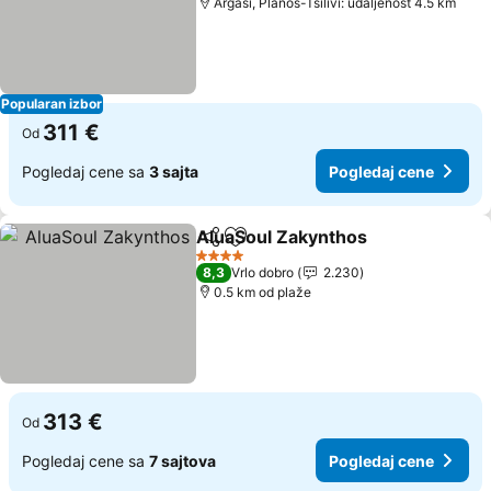
Argasi, Planos-Tsilivi: udaljenost 4.5 km
Popularan izbor
311 €
Od
Pogledaj cene sa
3 sajta
Pogledaj cene
AluaSoul Zakynthos
Deli
Dodati u favorite
4 Zvezdice
8,3
Vrlo dobro
2.230
0.5 km od plaže
313 €
Od
Pogledaj cene sa
7 sajtova
Pogledaj cene