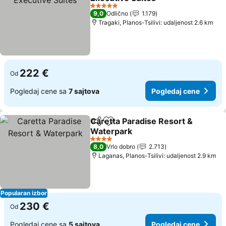
5 Zvezdice
9,0
Odlično
1.179
Tragaki, Planos-Tsilivi: udaljenost 2.6 km
222 €
Od
Pogledaj cene sa
7 sajtova
Pogledaj cene
Caretta Paradise Resort &
Deli
Dodati u favorite
Waterpark
4 Zvezdice
8,0
Vrlo dobro
2.713
Laganas, Planos-Tsilivi: udaljenost 2.9 km
Popularan izbor
230 €
Od
Pogledaj cene sa
5 sajtova
Pogledaj cene