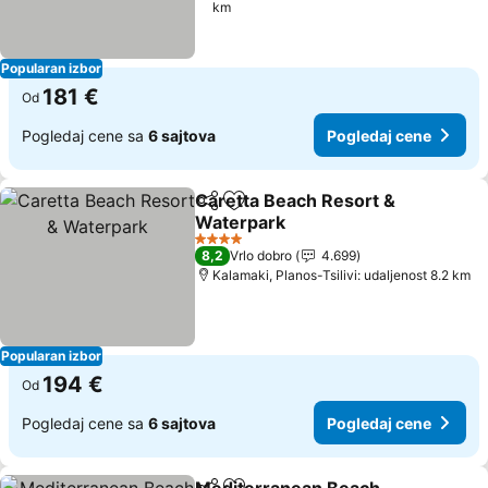
km
Popularan izbor
181 €
Od
Pogledaj cene sa
6 sajtova
Pogledaj cene
Caretta Beach Resort &
Deli
Dodati u favorite
Waterpark
4 Zvezdice
8,2
Vrlo dobro
4.699
Kalamaki, Planos-Tsilivi: udaljenost 8.2 km
Popularan izbor
194 €
Od
Pogledaj cene sa
6 sajtova
Pogledaj cene