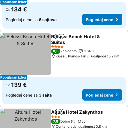
Popularan izbor
134 €
Od
Pogledaj cene sa
6 sajtova
Pogledaj cene
Belussi Beach Hotel &
Deli
Dodati u favorite
Suites
4 Zvezdice
8,3
Vrlo dobro
1.641
Kipseli, Planos-Tsilivi: udaljenost 5.2 km
Popularan izbor
139 €
Od
Pogledaj cene sa
3 sajta
Pogledaj cene
Altura Hotel Zakynthos
Deli
Dodati u favorite
3 Zvezdice
7,8
Dobro
1.155
Centar grada: udaljenost 0.8 km