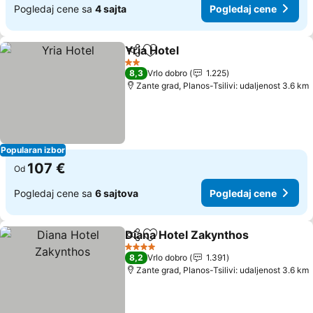
Pogledaj cene sa
4 sajta
Pogledaj cene
Yria Hotel
Deli
Dodati u favorite
2 Zvezdice
8,3
Vrlo dobro
1.225
Zante grad, Planos-Tsilivi: udaljenost 3.6 km
Popularan izbor
107 €
Od
Pogledaj cene sa
6 sajtova
Pogledaj cene
Diana Hotel Zakynthos
Deli
Dodati u favorite
4 Zvezdice
8,2
Vrlo dobro
1.391
Zante grad, Planos-Tsilivi: udaljenost 3.6 km