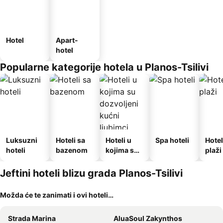
Hotel
Apart-
hotel
Popularne kategorije hotela u Planos-Tsilivi
Luksuzni
Hoteli sa
Hoteli u
Spa hoteli
Hotel
hoteli
bazenom
kojima su
plaži
dozvoljeni
kućni
Jeftini hoteli blizu grada Planos-Tsilivi
ljubimci
Možda će te zanimati i ovi hoteli…
Strada Marina
AluaSoul Zakynthos