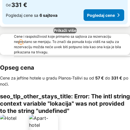
331 €
Od
Pogledaj cene sa
6 sajtova
Pogledaj cene
Prikaži više
Cene i raspoloživost koje primamo sa sajtova za rezervaciju
neprestano se menjaju. To znači da ponuda koju vidiš na sajtu za
rezervaciju možda neće uvek biti potpuno ista kao ona koja je bila
prikazana na trivagu.
Opseg cena
Cene za jeftine hotele u gradu Planos-Tsilivi su od
‎57 €
do
‎331 €
po
noći.
seo_tlp_other_stays_title: Error: The intl string
context variable "lokacija" was not provided
to the string "undefined"