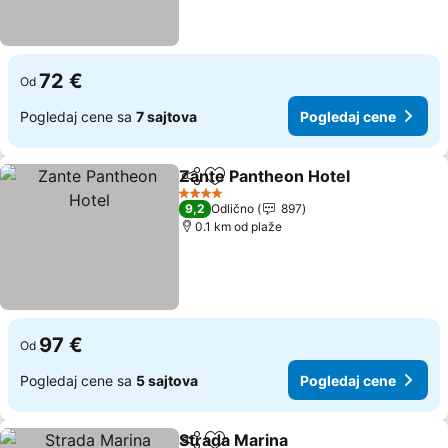
72 €
Od
Pogledaj cene sa
7 sajtova
Pogledaj cene
Zante Pantheon Hotel
Deli
Dodati u favorite
4 Zvezdice
9,2
Odlično
897
0.1 km od plaže
97 €
Od
Pogledaj cene sa
5 sajtova
Pogledaj cene
Strada Marina