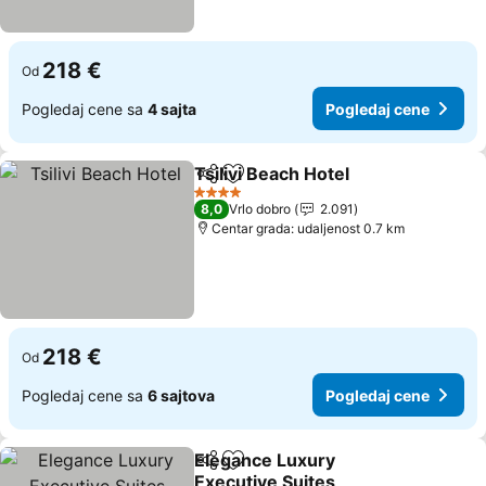
218 €
Od
Pogledaj cene sa
4 sajta
Pogledaj cene
Tsilivi Beach Hotel
Deli
Dodati u favorite
4 Zvezdice
8,0
Vrlo dobro
2.091
Centar grada: udaljenost 0.7 km
218 €
Od
Pogledaj cene sa
6 sajtova
Pogledaj cene
Elegance Luxury
Deli
Dodati u favorite
Executive Suites