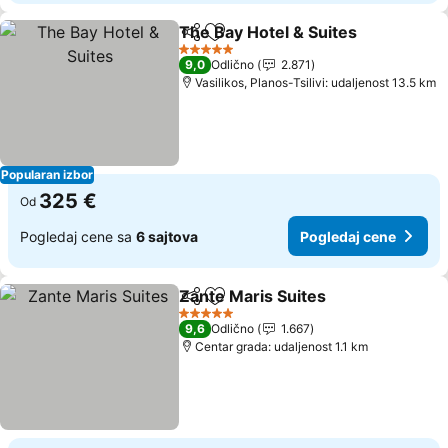
The Bay Hotel & Suites
Deli
Dodati u favorite
5 Zvezdice
9,0
Odlično
2.871
Vasilikos, Planos-Tsilivi: udaljenost 13.5 km
Popularan izbor
325 €
Od
Pogledaj cene sa
6 sajtova
Pogledaj cene
Zante Maris Suites
Deli
Dodati u favorite
5 Zvezdice
9,6
Odlično
1.667
Centar grada: udaljenost 1.1 km