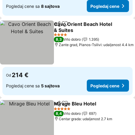
Pogledaj cene sa
8 sajtova
Pogledaj cene
Cavo Orient Beach Hotel
Deli
Dodati u favorite
& Suites
4 Zvezdice
8,3
Vrlo dobro
1.395
Zante grad, Planos-Tsilivi: udaljenost 4.4 km
214 €
Od
Pogledaj cene sa
5 sajtova
Pogledaj cene
Mirage Bleu Hotel
Deli
Dodati u favorite
5 Zvezdice
8,4
Vrlo dobro
697
Centar grada: udaljenost 2.7 km