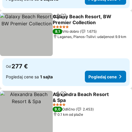
Galaxy Beach Resort, BW
Deli
Dodati u favorite
Premier Collection
5 Zvezdice
8,1
Vrlo dobro
1.675
Laganas, Planos-Tsilivi: udaljenost 9.9 km
277 €
Od
Pogledaj cene sa
1 sajta
Pogledaj cene
Alexandra Beach Resort
Deli
Dodati u favorite
& Spa
4 Zvezdice
9,0
Odlično
2.453
0.1 km od plaže