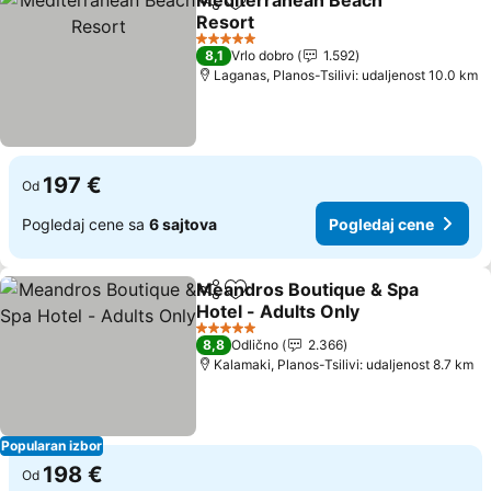
Mediterranean Beach
Deli
Dodati u favorite
Resort
5 Zvezdice
8,1
Vrlo dobro
1.592
Laganas, Planos-Tsilivi: udaljenost 10.0 km
197 €
Od
Pogledaj cene sa
6 sajtova
Pogledaj cene
Meandros Boutique & Spa
Deli
Dodati u favorite
Hotel - Adults Only
5 Zvezdice
8,8
Odlično
2.366
Kalamaki, Planos-Tsilivi: udaljenost 8.7 km
Popularan izbor
198 €
Od