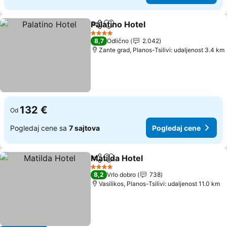
Palatino Hotel
Deli
Dodati u favorite
4 Zvezdice
8,7
Odlično
2.042
Zante grad, Planos-Tsilivi: udaljenost 3.4 km
132 €
Od
Pogledaj cene sa
7 sajtova
Pogledaj cene
Matilda Hotel
Deli
Dodati u favorite
4 Zvezdice
8,2
Vrlo dobro
738
Vasilikos, Planos-Tsilivi: udaljenost 11.0 km