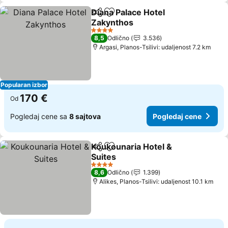
Diana Palace Hotel
Deli
Dodati u favorite
Zakynthos
4 Zvezdice
8,5
Odlično
3.536
Argasi, Planos-Tsilivi: udaljenost 7.2 km
Popularan izbor
170 €
Od
Pogledaj cene sa
8 sajtova
Pogledaj cene
Koukounaria Hotel &
Deli
Dodati u favorite
Suites
4 Zvezdice
8,6
Odlično
1.399
Alikes, Planos-Tsilivi: udaljenost 10.1 km