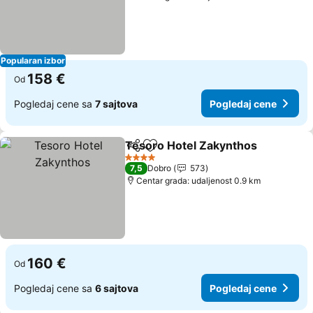
Popularan izbor
158 €
Od
Pogledaj cene sa
7 sajtova
Pogledaj cene
Tesoro Hotel Zakynthos
Deli
Dodati u favorite
4 Zvezdice
7,5
Dobro
573
Centar grada: udaljenost 0.9 km
160 €
Od
Pogledaj cene sa
6 sajtova
Pogledaj cene