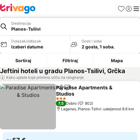
Favoriti
Prijavi
Men
Destinacija
Planos-Tsilivi
Dolazak/odlazak
Gosti i sobe
Izaberi datume
2 gosta, 1 soba.
Sortiraj
Filtriraj
Mapa
Jeftini hoteli u gradu Planos-Tsilivi, Grčka
Kako uplate koje primimo utiču na rangiranje
Paradise Apartments &
Deli
Dodati u favorite
Studios
3 Zvezdice
7,5
Dobro
802
Laganas, Planos-Tsilivi: udaljenost 8.6 km