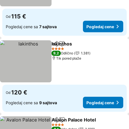
115 €
Od
Pogledaj cene sa
7 sajtova
Pogledaj cene
Iakinthos
Deli
Dodati u favorite
4 Zvezdice
9,2
Odlično
1.381
Tik pored plaže
120 €
Od
Pogledaj cene sa
9 sajtova
Pogledaj cene
Avalon Palace Hotel
Deli
Dodati u favorite
4 Zvezdice