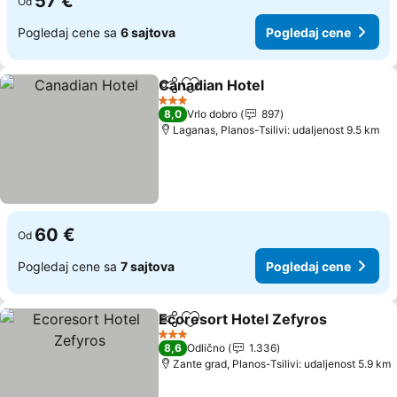
57 €
Od
Pogledaj cene sa
6 sajtova
Pogledaj cene
Canadian Hotel
Deli
Dodati u favorite
3 Zvezdice
8,0
Vrlo dobro
897
Laganas, Planos-Tsilivi: udaljenost 9.5 km
60 €
Od
Pogledaj cene sa
7 sajtova
Pogledaj cene
Ecoresort Hotel Zefyros
Deli
Dodati u favorite
3 Zvezdice
8,6
Odlično
1.336
Zante grad, Planos-Tsilivi: udaljenost 5.9 km