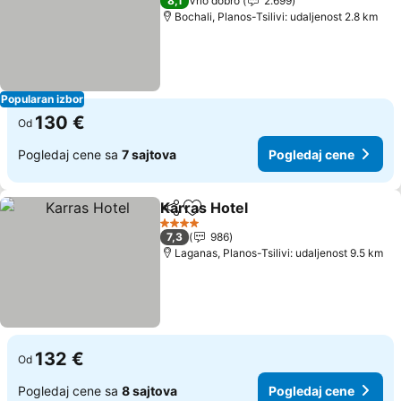
8,1
Vrlo dobro
2.699
Bochali, Planos-Tsilivi: udaljenost 2.8 km
Popularan izbor
130 €
Od
Pogledaj cene sa
7 sajtova
Pogledaj cene
Karras Hotel
Deli
Dodati u favorite
4 Zvezdice
7,3
986
Laganas, Planos-Tsilivi: udaljenost 9.5 km
132 €
Od
Pogledaj cene sa
8 sajtova
Pogledaj cene