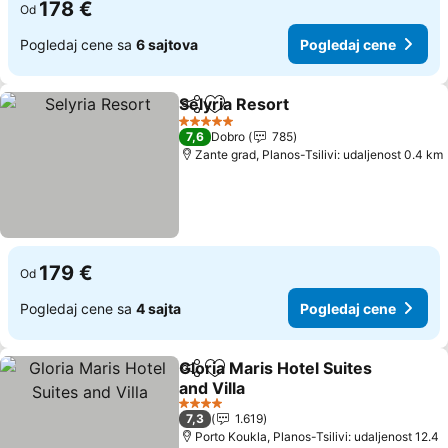
178 €
Od
Pogledaj cene sa
6 sajtova
Pogledaj cene
Selyria Resort
Deli
Dodati u favorite
5 Zvezdice
7,6
Dobro
785
Zante grad, Planos-Tsilivi: udaljenost 0.4 km
179 €
Od
Pogledaj cene sa
4 sajta
Pogledaj cene
Gloria Maris Hotel Suites
Deli
Dodati u favorite
and Villa
4 Zvezdice
7,3
1.619
Porto Koukla, Planos-Tsilivi: udaljenost 12.4