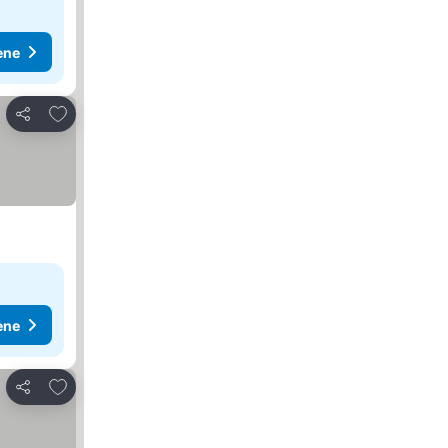
ene
Dodati u favorite
Deli
ene
Dodati u favorite
Deli