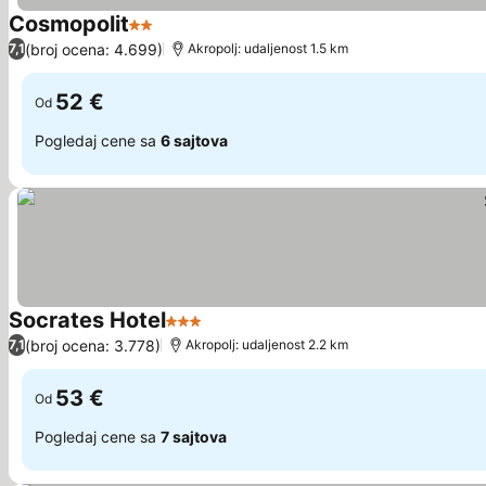
Cosmopolit
2 Zvezdice
(broj ocena: 4.699)
7,1
Akropolj: udaljenost 1.5 km
52 €
Od
Pogledaj cene sa
6 sajtova
Socrates Hotel
3 Zvezdice
(broj ocena: 3.778)
7,1
Akropolj: udaljenost 2.2 km
53 €
Od
Pogledaj cene sa
7 sajtova