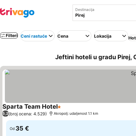
Destinacija
Filteri
Ceni rastuće
Cena
Lokacija
Hot
Jeftini hoteli u gradu Pirej,
Sparta Team Hotel
1 Zvezdice
(broj ocena: 4.529)
5,2
Akropolj: udaljenost 1.1 km
35 €
Od