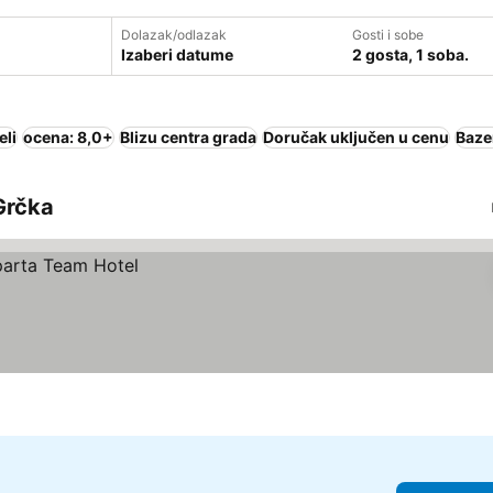
Dolazak/odlazak
Gosti i sobe
Izaberi datume
2 gosta, 1 soba.
eli
ocena: 8,0+
Blizu centra grada
Doručak uključen u cenu
Baze
 Grčka