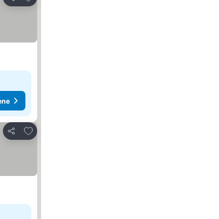
Deli
ene
Dodati u favorite
Deli