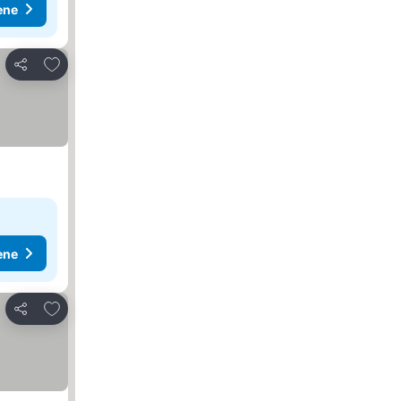
ene
Dodati u favorite
Deli
ene
Dodati u favorite
Deli