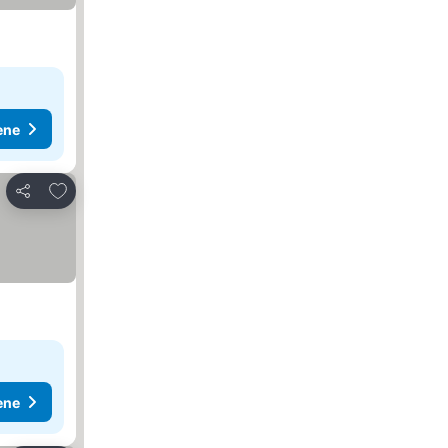
ene
Dodati u favorite
Deli
ene