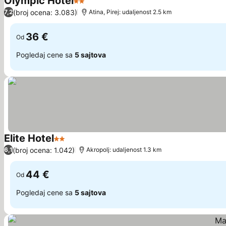
Olympic Hotel
2 Zvezdice
(broj ocena: 3.083)
7,2
Atina, Pirej: udaljenost 2.5 km
36 €
Od
Pogledaj cene sa
5 sajtova
Elite Hotel
2 Zvezdice
(broj ocena: 1.042)
6,1
Akropolj: udaljenost 1.3 km
44 €
Od
Pogledaj cene sa
5 sajtova