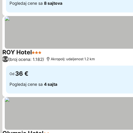
Pogledaj cene sa
8 sajtova
ROY Hotel
3 Zvezdice
(broj ocena: 1.182)
6,4
Akropolj: udaljenost 1.2 km
36 €
Od
Pogledaj cene sa
4 sajta