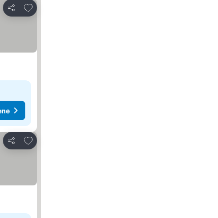
Dodati u favorite
Deli
ene
Dodati u favorite
Deli