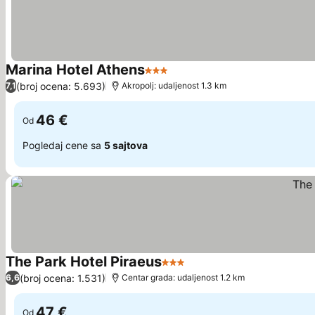
Marina Hotel Athens
3 Zvezdice
(broj ocena: 5.693)
7,1
Akropolj: udaljenost 1.3 km
46 €
Od
Pogledaj cene sa
5 sajtova
The Park Hotel Piraeus
3 Zvezdice
(broj ocena: 1.531)
6,6
Centar grada: udaljenost 1.2 km
47 €
Od