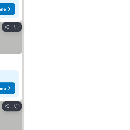
ene
Dodati u favorite
Deli
ene
Dodati u favorite
Deli