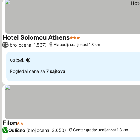
Hotel Solomou Athens
3 Zvezdice
(broj ocena: 1.537)
7,3
Akropolj: udaljenost 1.8 km
54 €
Od
Pogledaj cene sa
7 sajtova
Filon
2 Zvezdice
Odlično
(broj ocena: 3.050)
8,7
Centar grada: udaljenost 1.3 km