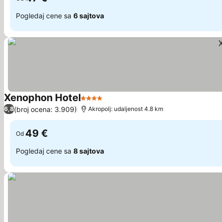
Pogledaj cene sa
6 sajtova
Xenophon Hotel
4 Zvezdice
(broj ocena: 3.909)
6,8
Akropolj: udaljenost 4.8 km
49 €
Od
Pogledaj cene sa
8 sajtova