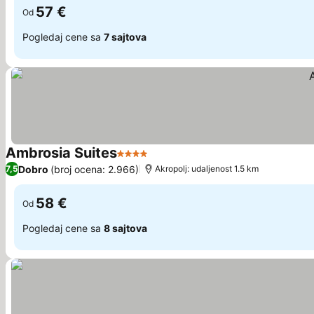
57 €
Od
Pogledaj cene sa
7 sajtova
Ambrosia Suites
4 Zvezdice
Dobro
(broj ocena: 2.966)
7,5
Akropolj: udaljenost 1.5 km
58 €
Od
Pogledaj cene sa
8 sajtova