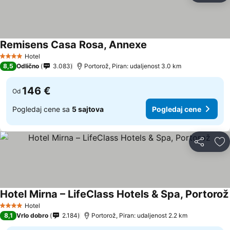
Remisens Casa Rosa, Annexe
Hotel
4 Zvezdice
8,5
Odlično
3.083
Portorož, Piran: udaljenost 3.0 km
146 €
Od
Pogledaj cene sa
5 sajtova
Pogledaj cene
Deli
Do
Hotel Mirna – LifeClass Hotels & Spa, Portorož
Hotel
4 Zvezdice
8,1
Vrlo dobro
2.184
Portorož, Piran: udaljenost 2.2 km