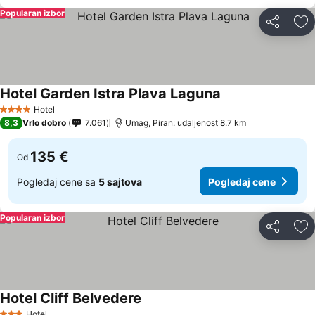
Popularan izbor
Deli
Do
Hotel Garden Istra Plava Laguna
Hotel
4 Zvezdice
8,3
Vrlo dobro
7.061
Umag, Piran: udaljenost 8.7 km
135 €
Od
Pogledaj cene sa
5 sajtova
Pogledaj cene
Popularan izbor
Deli
Do
Hotel Cliff Belvedere
Hotel