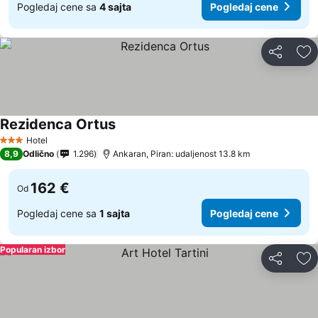
Pogledaj cene sa
4 sajta
Pogledaj cene
Deli
Do
Rezidenca Ortus
Hotel
3 Zvezdice
8,9
Odlično
1.296
Ankaran, Piran: udaljenost 13.8 km
162 €
Od
Pogledaj cene sa
1 sajta
Pogledaj cene
Popularan izbor
Deli
Do