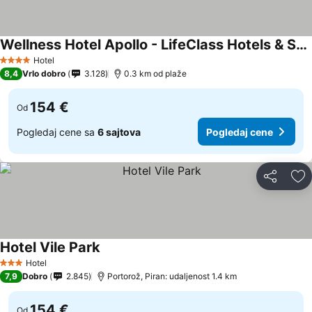
Wellness Hotel Apollo - LifeClass Hotels & Spa, Portorož
Hotel
4 Zvezdice
8,4
Vrlo dobro
3.128
0.3 km od plaže
154 €
Od
Pogledaj cene sa
6 sajtova
Pogledaj cene
Deli
Do
Hotel Vile Park
Hotel
3 Zvezdice
7,9
Dobro
2.845
Portorož, Piran: udaljenost 1.4 km
154 €
Od