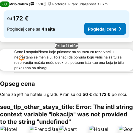
4 Zvezdice
8,1
Vrlo dobro
1.918
Portorož, Piran: udaljenost 3.1 km
172 €
Od
Pogledaj cene sa
4 sajta
Pogledaj cene
Prikaži više
Cene i raspoloživost koje primamo sa sajtova za rezervaciju
neprestano se menjaju. To znači da ponuda koju vidiš na sajtu za
rezervaciju možda neće uvek biti potpuno ista kao ona koja je bila
prikazana na trivagu.
Opseg cena
Cene za jeftine hotele u gradu Piran su od
‎50 €
do
‎172 €
po noći.
seo_tlp_other_stays_title: Error: The intl string
context variable "lokacija" was not provided
to the string "undefined"