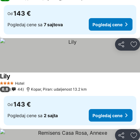
143 €
Od
Pogledaj cene sa
7 sajtova
Pogledaj cene
Deli
Do
Lily
Hotel
4 Zvezdice
6,8
44
Kopar, Piran: udaljenost 13.2 km
143 €
Od
Pogledaj cene sa
2 sajta
Pogledaj cene
Deli
Do