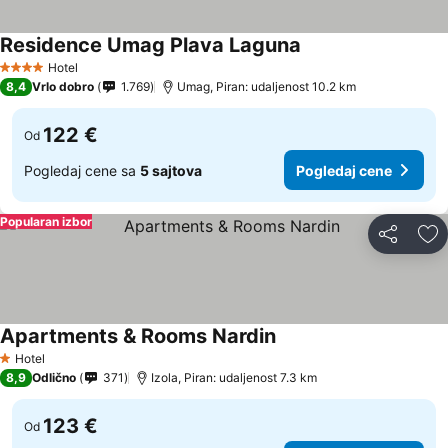
Residence Umag Plava Laguna
Hotel
4 Zvezdice
8,4
Vrlo dobro
1.769
Umag, Piran: udaljenost 10.2 km
122 €
Od
Pogledaj cene sa
5 sajtova
Pogledaj cene
Popularan izbor
Deli
Do
Apartments & Rooms Nardin
Hotel
1 Zvezdice
8,9
Odlično
371
Izola, Piran: udaljenost 7.3 km
123 €
Od