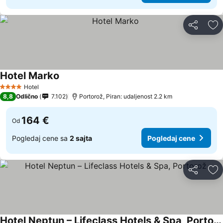
Deli
Do
Hotel Marko
Hotel
4 Zvezdice
8,8
Odlično
7.102
Portorož, Piran: udaljenost 2.2 km
164 €
Od
Pogledaj cene sa
2 sajta
Pogledaj cene
Deli
Do
Hotel Neptun – Lifeclass Hotels & Spa, Portorož