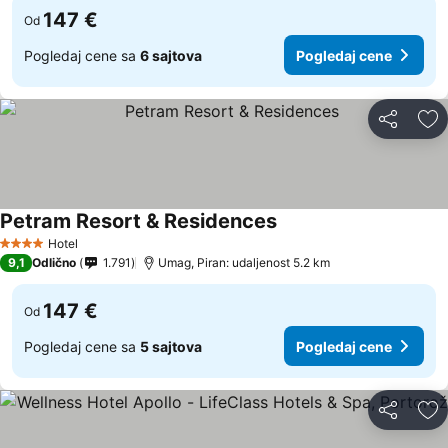
147 €
Od
Pogledaj cene sa
6 sajtova
Pogledaj cene
Deli
Do
Petram Resort & Residences
Hotel
4 Zvezdice
9,1
Odlično
1.791
Umag, Piran: udaljenost 5.2 km
147 €
Od
Pogledaj cene sa
5 sajtova
Pogledaj cene
Deli
Do