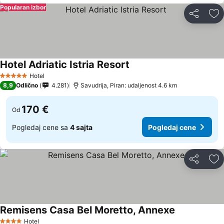
Popularan izbor
Deli
Do
Hotel Adriatic Istria Resort
Hotel
5 Zvezdice
8,9
Odlično
4.281
Savudrija, Piran: udaljenost 4.6 km
170 €
Od
Pogledaj cene sa
4 sajta
Pogledaj cene
Deli
Do
Remisens Casa Bel Moretto, Annexe
Hotel