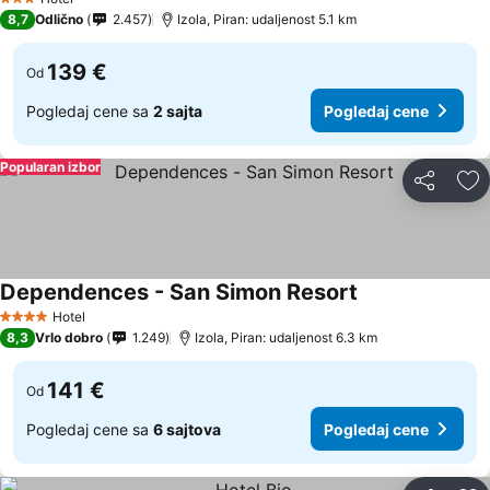
3 Zvezdice
8,7
Odlično
2.457
Izola, Piran: udaljenost 5.1 km
139 €
Od
Pogledaj cene sa
2 sajta
Pogledaj cene
Popularan izbor
Deli
Do
Dependences - San Simon Resort
Hotel
4 Zvezdice
8,3
Vrlo dobro
1.249
Izola, Piran: udaljenost 6.3 km
141 €
Od
Pogledaj cene sa
6 sajtova
Pogledaj cene