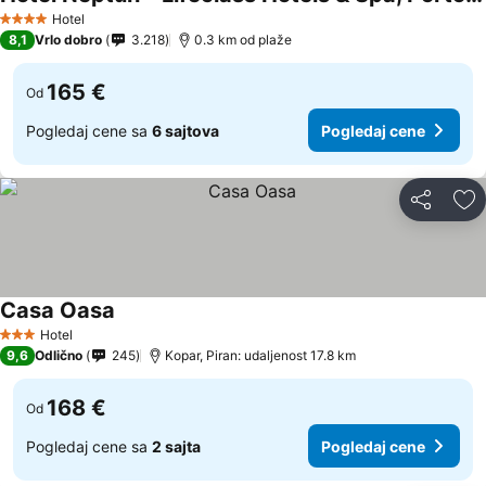
Hotel
4 Zvezdice
8,1
Vrlo dobro
3.218
0.3 km od plaže
165 €
Od
Pogledaj cene sa
6 sajtova
Pogledaj cene
Deli
Do
Casa Oasa
Hotel
3 Zvezdice
9,6
Odlično
245
Kopar, Piran: udaljenost 17.8 km
168 €
Od
Pogledaj cene sa
2 sajta
Pogledaj cene