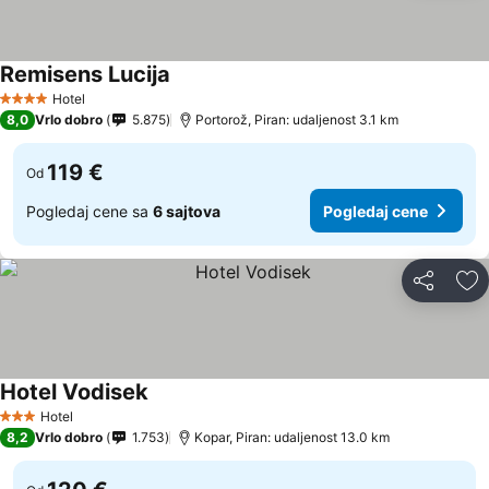
Remisens Lucija
Hotel
4 Zvezdice
8,0
Vrlo dobro
5.875
Portorož, Piran: udaljenost 3.1 km
119 €
Od
Pogledaj cene sa
6 sajtova
Pogledaj cene
Deli
Do
Hotel Vodisek
Hotel
3 Zvezdice
8,2
Vrlo dobro
1.753
Kopar, Piran: udaljenost 13.0 km