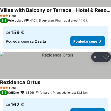
Villas with Balcony or Terrace - Hotel & Resort Adria Ankaran
Hotel
3 Zvezdice
8,3
Vrlo dobro
410
Ankaran, Piran: udaljenost 14.0 km
159 €
Od
Pogledaj cene sa
2 sajta
Pogledaj cene
Deli
Do
Rezidenca Ortus
Hotel
3 Zvezdice
8,9
Odlično
1.396
Ankaran, Piran: udaljenost 13.8 km
162 €
Od