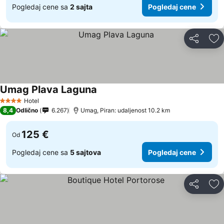
Pogledaj cene sa
2 sajta
Pogledaj cene
Deli
Do
Umag Plava Laguna
Hotel
4 Zvezdice
8,4
Odlično
6.267
Umag, Piran: udaljenost 10.2 km
125 €
Od
Pogledaj cene sa
5 sajtova
Pogledaj cene
Deli
Do