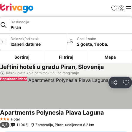
Favoriti
Prijavi
Men
Destinacija
Piran
Dolazak/odlazak
Gosti i sobe
Izaberi datume
2 gosta, 1 soba.
Sortiraj
Filtriraj
Mapa
Jeftini hoteli u gradu Piran, Slovenija
Kako uplate koje primimo utiču na rangiranje
Popularan izbor
Deli
Do
Apartments Polynesia Plava Laguna
Hotel
3 Zvezdice
6,5
11.005
Zambratija, Piran: udaljenost 8.2 km