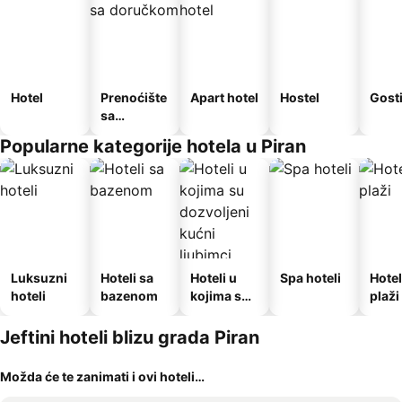
Hotel
Prenoćište
Apart hotel
Hostel
Gost
sa
doručkom
Popularne kategorije hotela u Piran
Luksuzni
Hoteli sa
Hoteli u
Spa hoteli
Hotel
hoteli
bazenom
kojima su
plaži
dozvoljeni
kućni
Jeftini hoteli blizu grada Piran
ljubimci
Možda će te zanimati i ovi hoteli…