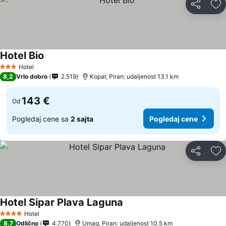
Deli
Do
Hotel Bio
Hotel
3 Zvezdice
8,2
Vrlo dobro
2.519
Kopar, Piran: udaljenost 13.1 km
143 €
Od
Pogledaj cene sa
2 sajta
Pogledaj cene
Deli
Do
Hotel Sipar Plava Laguna
Hotel
4 Zvezdice
8,7
Odlično
4.770
Umag, Piran: udaljenost 10.5 km