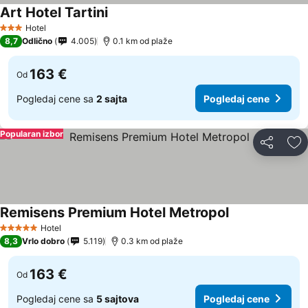
Art Hotel Tartini
Hotel
3 Zvezdice
8,7
Odlično
4.005
0.1 km od plaže
163 €
Od
Pogledaj cene sa
2 sajta
Pogledaj cene
Popularan izbor
Deli
Do
Remisens Premium Hotel Metropol
Hotel
5 Zvezdice
8,3
Vrlo dobro
5.119
0.3 km od plaže
163 €
Od
Pogledaj cene sa
5 sajtova
Pogledaj cene