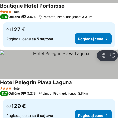
Boutique Hotel Portorose
Hotel
4 Zvezdice
8,8
Odlično
3.925
Portorož, Piran: udaljenost 3.3 km
127 €
Od
Pogledaj cene sa
5 sajtova
Pogledaj cene
Deli
Do
Hotel Pelegrin Plava Laguna
Hotel
4 Zvezdice
8,7
Odlično
3.275
Umag, Piran: udaljenost 8.6 km
129 €
Od
Pogledaj cene sa
6 sajtova
Pogledaj cene