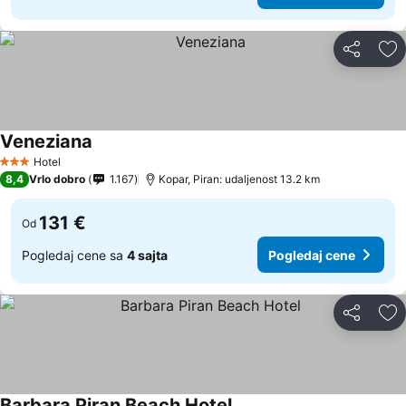
Deli
Do
Veneziana
Hotel
3 Zvezdice
8,4
Vrlo dobro
1.167
Kopar, Piran: udaljenost 13.2 km
131 €
Od
Pogledaj cene sa
4 sajta
Pogledaj cene
Deli
Do
Barbara Piran Beach Hotel