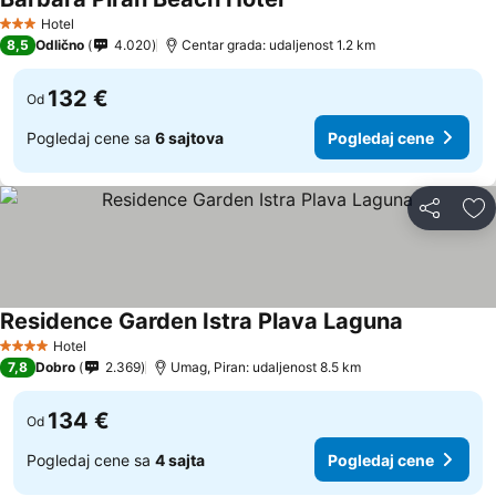
Hotel
3 Zvezdice
8,5
Odlično
4.020
Centar grada: udaljenost 1.2 km
132 €
Od
Pogledaj cene sa
6 sajtova
Pogledaj cene
Deli
Do
Residence Garden Istra Plava Laguna
Hotel
4 Zvezdice
7,8
Dobro
2.369
Umag, Piran: udaljenost 8.5 km
134 €
Od
Pogledaj cene sa
4 sajta
Pogledaj cene