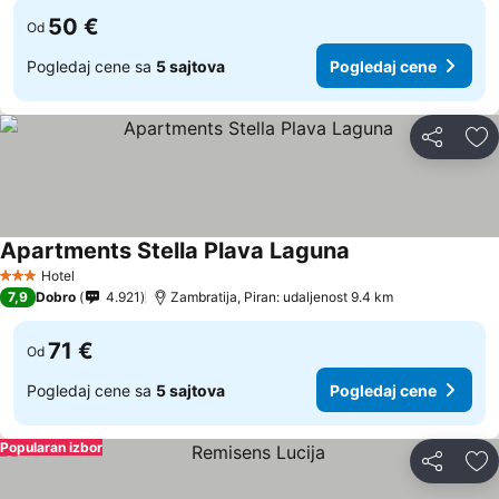
50 €
Od
Pogledaj cene sa
5 sajtova
Pogledaj cene
Deli
Do
Apartments Stella Plava Laguna
Hotel
3 Zvezdice
7,9
Dobro
4.921
Zambratija, Piran: udaljenost 9.4 km
71 €
Od
Pogledaj cene sa
5 sajtova
Pogledaj cene
Popularan izbor
Deli
Do