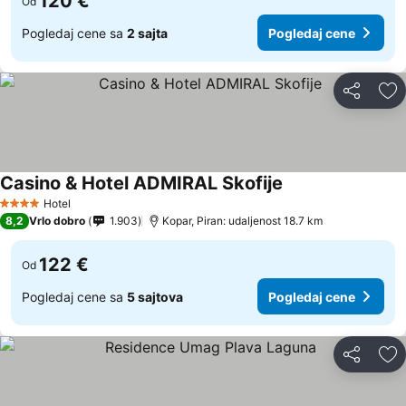
120 €
Od
Pogledaj cene sa
2 sajta
Pogledaj cene
Deli
Do
Casino & Hotel ADMIRAL Skofije
Hotel
4 Zvezdice
8,2
Vrlo dobro
1.903
Kopar, Piran: udaljenost 18.7 km
122 €
Od
Pogledaj cene sa
5 sajtova
Pogledaj cene
Deli
Do