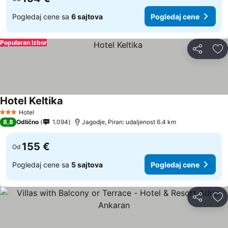
Pogledaj cene sa
6 sajtova
Pogledaj cene
Popularan izbor
Deli
Do
Hotel Keltika
Hotel
3 Zvezdice
8,8
Odlično
1.094
Jagodje, Piran: udaljenost 6.4 km
155 €
Od
Pogledaj cene sa
5 sajtova
Pogledaj cene
Deli
Do