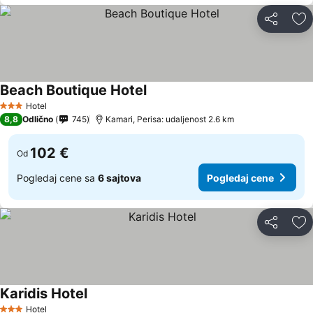
Deli
Do
Beach Boutique Hotel
Pogledaj cene
Hotel
3 Zvezdice
8,8
Odlično
745
Kamari, Perisa: udaljenost 2.6 km
102 €
Od
Pogledaj cene sa
6 sajtova
Pogledaj cene
Deli
Do
Karidis Hotel
Pogledaj cene
Hotel