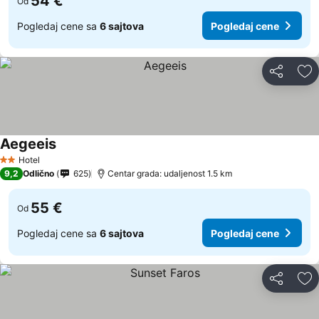
54 €
Od
Pogledaj cene sa
6 sajtova
Pogledaj cene
Deli
Do
Aegeeis
Pogledaj cene
Hotel
2 Zvezdice
9,2
Odlično
625
Centar grada: udaljenost 1.5 km
55 €
Od
Pogledaj cene sa
6 sajtova
Pogledaj cene
Deli
Do