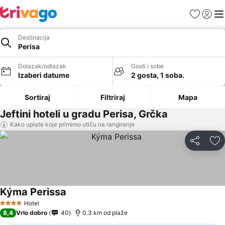
Favoriti
Prijavi
Men
Destinacija
Perisa
Dolazak/odlazak
Gosti i sobe
Izaberi datume
2 gosta, 1 soba.
Sortiraj
Filtriraj
Mapa
Jeftini hoteli u gradu Perisa, Grčka
Kako uplate koje primimo utiču na rangiranje
Deli
Do
Kýma Perissa
Pogledaj cene
Hotel
4 Zvezdice
8,4
Vrlo dobro
40
0.3 km od plaže