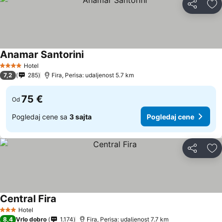
Deli
Do
Anamar Santorini
Pogledaj cene
Hotel
4 Zvezdice
7,2
285
Fira, Perisa: udaljenost 5.7 km
75 €
Od
Pogledaj cene sa
3 sajta
Pogledaj cene
Deli
Do
Central Fira
Pogledaj cene
Hotel
3 Zvezdice
8,4
Vrlo dobro
1.174
Fira, Perisa: udaljenost 7.7 km