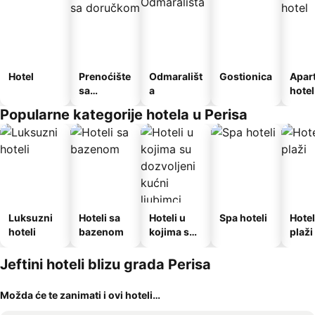
Hotel
Prenoćište
Odmarališt
Gostionica
Apar
sa
a
hotel
doručkom
Popularne kategorije hotela u Perisa
Luksuzni
Hoteli sa
Hoteli u
Spa hoteli
Hotel
hoteli
bazenom
kojima su
plaži
dozvoljeni
kućni
Jeftini hoteli blizu grada Perisa
ljubimci
Možda će te zanimati i ovi hoteli…