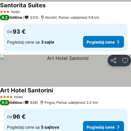
Santorita Suites
Pogledaj cene
Hotel
3 Zvezdice
9,2
Odlično
333
Akrotiri, Perisa: udaljenost 9.8 km
93 €
Od
Pogledaj cene sa
3 sajta
Pogledaj cene
Deli
Do
Art Hotel Santorini
Pogledaj cene
Hotel
4 Zvezdice
9,0
Odlično
838
Pirgos, Perisa: udaljenost 3.0 km
96 €
Od
Pogledaj cene sa
5 sajtova
Pogledaj cene