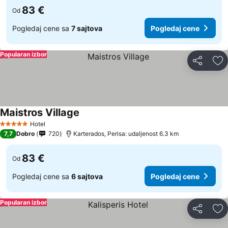
83 €
Od
Pogledaj cene sa
7 sajtova
Pogledaj cene
Popularan izbor
Deli
Do
Maistros Village
Pogledaj cene
Hotel
5 Zvezdice
7,7
Dobro
720
Karterados, Perisa: udaljenost 6.3 km
83 €
Od
Pogledaj cene sa
6 sajtova
Pogledaj cene
Popularan izbor
Deli
Do