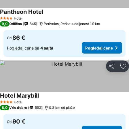
Pantheon Hotel
Pogledaj cene
Hotel
4 Zvezdice
9,0
Odlično
845
Perivolos, Perisa: udaljenost 1.9 km
86 €
Od
Pogledaj cene sa
4 sajta
Pogledaj cene
Deli
Do
Hotel Marybill
Pogledaj cene
Hotel
4 Zvezdice
8,0
Vrlo dobro
553
0.3 km od plaže
90 €
Od