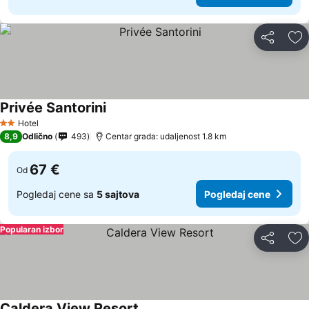
Deli
Do
Privée Santorini
Pogledaj cene
Hotel
2 Zvezdice
8,9
Odlično
493
Centar grada: udaljenost 1.8 km
67 €
Od
Pogledaj cene sa
5 sajtova
Pogledaj cene
Popularan izbor
Deli
Do
Caldera View Resort