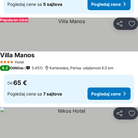
Pogledaj cene sa
5 sajtova
Pogledaj cene
Popularan izbor
Deli
Do
Villa Manos
Pogledaj cene
Hotel
4 Zvezdice
9,2
Odlično
5.451
Karterados, Perisa: udaljenost 6.0 km
65 €
Od
Pogledaj cene sa
7 sajtova
Pogledaj cene
Deli
Do