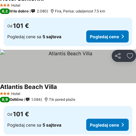
Pogledaj cene
Hotel
3 Zvezdice
8,2
Vrlo dobro
2.080
Fira, Perisa: udaljenost 7.5 km
101 €
Od
Pogledaj cene sa
5 sajtova
Pogledaj cene
Deli
Do
Atlantis Beach Villa
Pogledaj cene
Hotel
3 Zvezdice
8,9
Odlično
1.084
Tik pored plaže
101 €
Od
Pogledaj cene sa
5 sajtova
Pogledaj cene