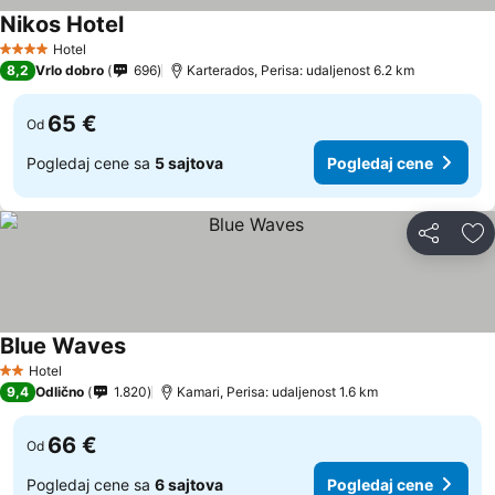
Nikos Hotel
Pogledaj cene
Hotel
4 Zvezdice
8,2
Vrlo dobro
696
Karterados, Perisa: udaljenost 6.2 km
65 €
Od
Pogledaj cene sa
5 sajtova
Pogledaj cene
Deli
Do
Blue Waves
Pogledaj cene
Hotel
2 Zvezdice
9,4
Odlično
1.820
Kamari, Perisa: udaljenost 1.6 km
66 €
Od
Pogledaj cene sa
6 sajtova
Pogledaj cene