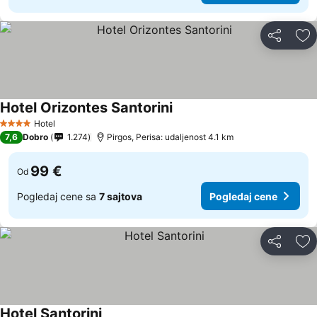
Deli
Do
Hotel Orizontes Santorini
Pogledaj cene
Hotel
4 Zvezdice
7,6
Dobro
1.274
Pirgos, Perisa: udaljenost 4.1 km
99 €
Od
Pogledaj cene sa
7 sajtova
Pogledaj cene
Deli
Do
Hotel Santorini