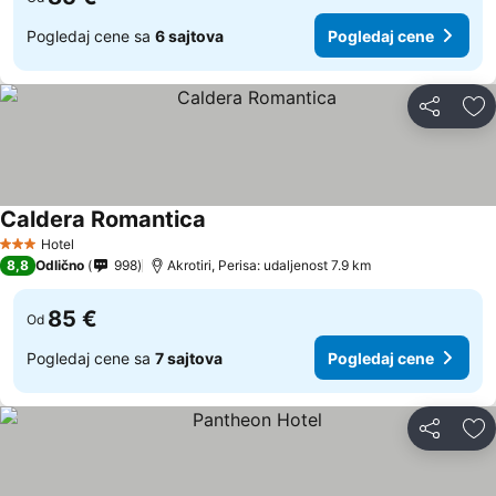
Pogledaj cene sa
6 sajtova
Pogledaj cene
Deli
Do
Caldera Romantica
Pogledaj cene
Hotel
3 Zvezdice
8,8
Odlično
998
Akrotiri, Perisa: udaljenost 7.9 km
85 €
Od
Pogledaj cene sa
7 sajtova
Pogledaj cene
Deli
Do