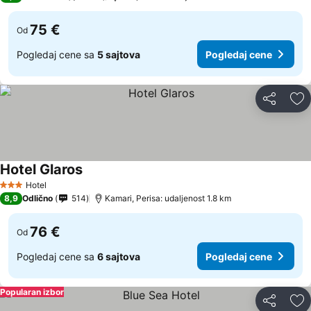
75 €
Od
Pogledaj cene sa
5 sajtova
Pogledaj cene
Deli
Do
Hotel Glaros
Pogledaj cene
Hotel
3 Zvezdice
8,9
Odlično
514
Kamari, Perisa: udaljenost 1.8 km
76 €
Od
Pogledaj cene sa
6 sajtova
Pogledaj cene
Popularan izbor
Deli
Do