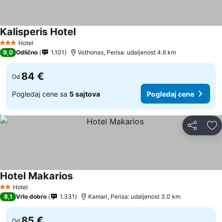
Kalisperis Hotel
Pogledaj cene
Hotel
3 Zvezdice
9,0
Odlično
1.101
Vothonas, Perisa: udaljenost 4.6 km
84 €
Od
Pogledaj cene sa
5 sajtova
Pogledaj cene
Deli
Do
Hotel Makarios
Pogledaj cene
Hotel
2 Zvezdice
8,1
Vrlo dobro
1.331
Kamari, Perisa: udaljenost 3.0 km
85 €
Od