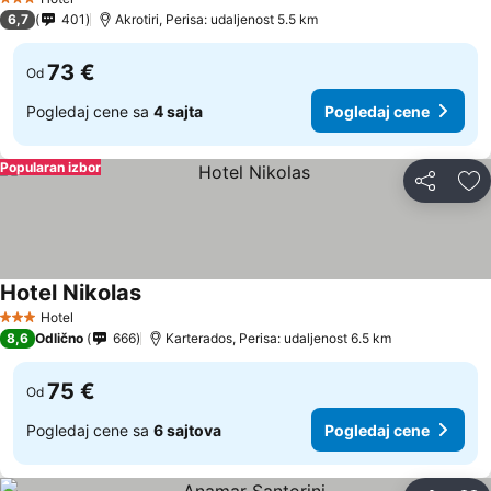
3 Zvezdice
6,7
401
Akrotiri, Perisa: udaljenost 5.5 km
73 €
Od
Pogledaj cene sa
4 sajta
Pogledaj cene
Popularan izbor
Deli
Do
Hotel Nikolas
Pogledaj cene
Hotel
3 Zvezdice
8,6
Odlično
666
Karterados, Perisa: udaljenost 6.5 km
75 €
Od
Pogledaj cene sa
6 sajtova
Pogledaj cene