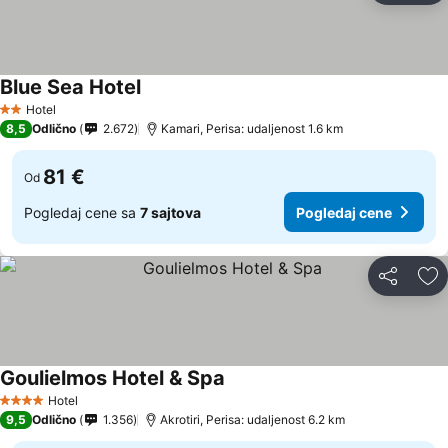
Blue Sea Hotel
Pogledaj cene
Hotel
2 Zvezdice
8,5
Odlično
2.672
Kamari, Perisa: udaljenost 1.6 km
81 €
Od
Pogledaj cene sa
7 sajtova
Pogledaj cene
Deli
Do
Goulielmos Hotel & Spa
Pogledaj cene
Hotel
4 Zvezdice
9,5
Odlično
1.356
Akrotiri, Perisa: udaljenost 6.2 km