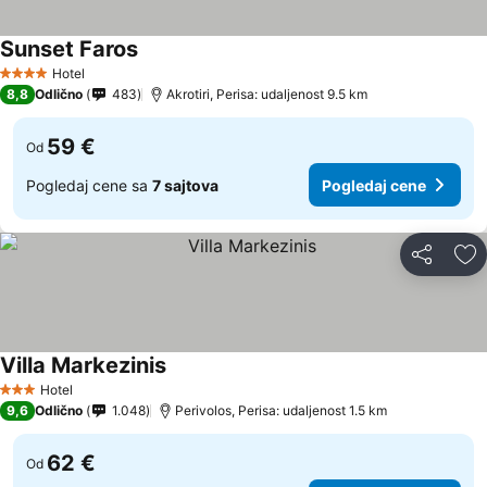
Sunset Faros
Pogledaj cene
Hotel
4 Zvezdice
8,8
Odlično
483
Akrotiri, Perisa: udaljenost 9.5 km
59 €
Od
Pogledaj cene sa
7 sajtova
Pogledaj cene
Deli
Do
Villa Markezinis
Pogledaj cene
Hotel
3 Zvezdice
9,6
Odlično
1.048
Perivolos, Perisa: udaljenost 1.5 km
62 €
Od