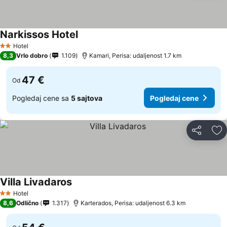
Narkissos Hotel
Pogledaj cene
Hotel
2 Zvezdice
8,3
Vrlo dobro
1.109
Kamari, Perisa: udaljenost 1.7 km
47 €
Od
Pogledaj cene sa
5 sajtova
Pogledaj cene
Deli
Do
Villa Livadaros
Pogledaj cene
Hotel
2 Zvezdice
8,6
Odlično
1.317
Karterados, Perisa: udaljenost 6.3 km