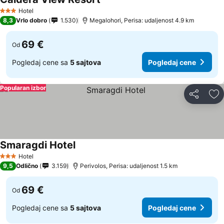
Pogledaj cene
Hotel
3 Zvezdice
8,3
Vrlo dobro
1.530
Megalohori, Perisa: udaljenost 4.9 km
69 €
Od
Pogledaj cene sa
5 sajtova
Pogledaj cene
Popularan izbor
Deli
Do
Smaragdi Hotel
Pogledaj cene
Hotel
3 Zvezdice
9,5
Odlično
3.159
Perivolos, Perisa: udaljenost 1.5 km
69 €
Od
Pogledaj cene sa
5 sajtova
Pogledaj cene