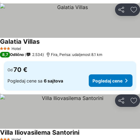
Deli
Do
Galatia Villas
Pogledaj cene
Hotel
3 Zvezdice
8,7
Odlično
2.534
Fira, Perisa: udaljenost 8.1 km
70 €
Od
Pogledaj cene sa
6 sajtova
Pogledaj cene
Deli
Do
Villa Iliovasilema Santorini
Pogledaj cene
Hotel