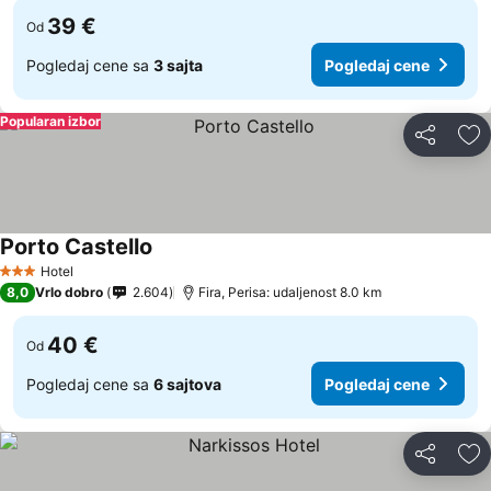
39 €
Od
Pogledaj cene sa
3 sajta
Pogledaj cene
Popularan izbor
Deli
Do
Porto Castello
Pogledaj cene
Hotel
3 Zvezdice
8,0
Vrlo dobro
2.604
Fira, Perisa: udaljenost 8.0 km
40 €
Od
Pogledaj cene sa
6 sajtova
Pogledaj cene
Deli
Do