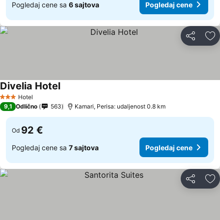
Pogledaj cene sa
6 sajtova
Pogledaj cene
Deli
Do
Divelia Hotel
Pogledaj cene
Hotel
3 Zvezdice
9,1
Odlično
563
Kamari, Perisa: udaljenost 0.8 km
92 €
Od
Pogledaj cene sa
7 sajtova
Pogledaj cene
Deli
Do