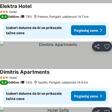
Elektra Hotel
Hotel
3 Zvezdice
9,4
Odlično
791
Paleros, Perigiali: udaljenost 14.7 km
Izaberi datume da bi se prikazale
Pogledaj cene
tačne cene
Deli
Do
Dimitris Apartments
Hotel
3 Zvezdice
9,4
Odlično
105
Vasiliki, Perigiali: udaljenost 14.6 km
Izaberi datume da bi se prikazale
Pogledaj cene
tačne cene