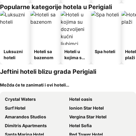
doručkom
Popularne kategorije hotela u Perigiali
Luksuzni
Hoteli sa
Hoteli u
Spa hoteli
Hotel
hoteli
bazenom
kojima su
plaži
dozvoljeni
kućni
Jeftini hoteli blizu grada Perigiali
ljubimci
Možda će te zanimati i ovi hoteli…
Crystal Waters
Hotel oasis
Surf Hotel
Ionion Star Hotel
Amarandos Studios
Vergina Star Hotel
Dimitris Apartments
Hotel Sofia
Santa Marina Hotel
Red Tower Hotel