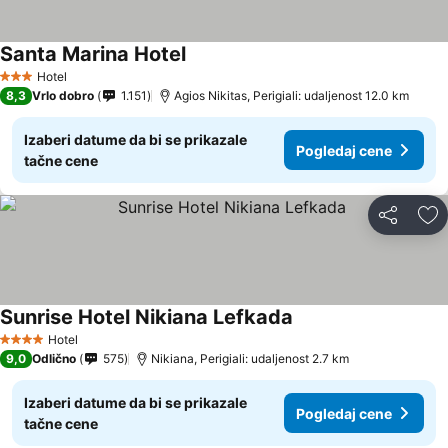
Santa Marina Hotel
Hotel
3 Zvezdice
8,3
Vrlo dobro
1.151
Agios Nikitas, Perigiali: udaljenost 12.0 km
Izaberi datume da bi se prikazale
Pogledaj cene
tačne cene
Deli
Do
Sunrise Hotel Nikiana Lefkada
Hotel
4 Zvezdice
9,0
Odlično
575
Nikiana, Perigiali: udaljenost 2.7 km
Izaberi datume da bi se prikazale
Pogledaj cene
tačne cene