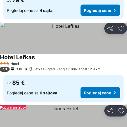
79 €
Od
Pogledaj cene sa
4 sajta
Pogledaj cene
Deli
Do
Hotel Lefkas
Hotel
3 Zvezdice
7,3
3.000
Lefkas - grad, Perigiali: udaljenost 12.9 km
85 €
Od
Pogledaj cene sa
6 sajtova
Pogledaj cene
Popularan izbor
Deli
Do