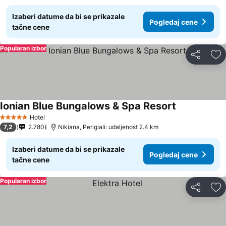
Izaberi datume da bi se prikazale
Pogledaj cene
tačne cene
Popularan izbor
Deli
Do
Ionian Blue Bungalows & Spa Resort
Hotel
5 Zvezdice
7,2
2.780
Nikiana, Perigiali: udaljenost 2.4 km
Izaberi datume da bi se prikazale
Pogledaj cene
tačne cene
Popularan izbor
Deli
Do