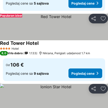
Pogledaj cene sa
5 sajtova
Pogledaj cene
Popularan izbor
Deli
Do
Red Tower Hotel
Hotel
4 Zvezdice
8,0
Vrlo dobro
1.133
Nikiana, Perigiali: udaljenost 1.7 km
106 €
Od
Pogledaj cene sa
9 sajtova
Pogledaj cene
Deli
Do