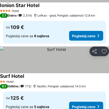
Ionion Star Hotel
Hotel
4 Zvezdice
7,7
Dobro
2.314
Lefkas - grad, Perigiali: udaljenost 12.8 km
109 €
Od
Pogledaj cene sa
6 sajtova
Pogledaj cene
Deli
Do
Surf Hotel
Hotel
2 Zvezdice
9,1
Odlično
772
Vasiliki, Perigiali: udaljenost 14.5 km
125 €
Od
Pogledaj cene sa
5 sajtova
Pogledaj cene