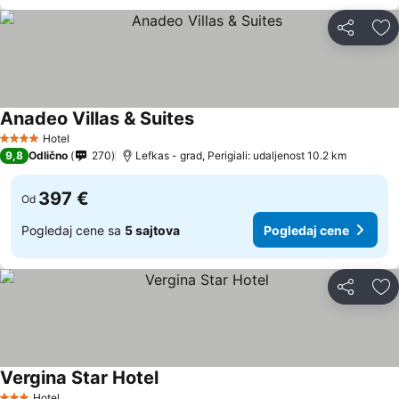
Deli
Do
Anadeo Villas & Suites
Hotel
4 Zvezdice
9,8
Odlično
270
Lefkas - grad, Perigiali: udaljenost 10.2 km
397 €
Od
Pogledaj cene sa
5 sajtova
Pogledaj cene
Deli
Do
Vergina Star Hotel
Hotel