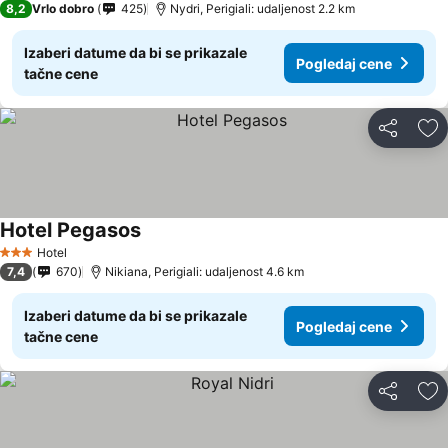
8,2
Vrlo dobro
425
Nydri, Perigiali: udaljenost 2.2 km
Izaberi datume da bi se prikazale
Pogledaj cene
tačne cene
Deli
Do
Hotel Pegasos
Hotel
3 Zvezdice
7,4
670
Nikiana, Perigiali: udaljenost 4.6 km
Izaberi datume da bi se prikazale
Pogledaj cene
tačne cene
Deli
Do