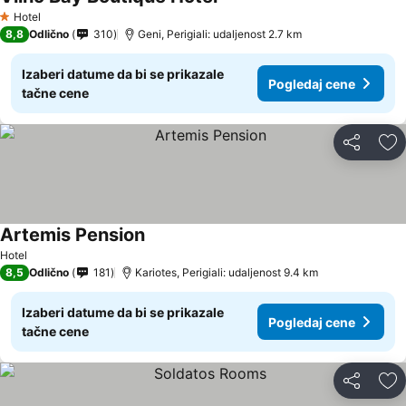
Hotel
1 Zvezdice
8,8
Odlično
310
Geni, Perigiali: udaljenost 2.7 km
Izaberi datume da bi se prikazale
Pogledaj cene
tačne cene
Deli
Do
Artemis Pension
Hotel
8,5
Odlično
181
Kariotes, Perigiali: udaljenost 9.4 km
Izaberi datume da bi se prikazale
Pogledaj cene
tačne cene
Deli
Do