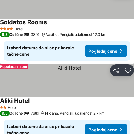
Soldatos Rooms
Hotel
4 Zvezdice
9,3
Odlično
330
Vasiliki, Perigiali: udaljenost 12.0 km
Izaberi datume da bi se prikazale
Pogledaj cene
tačne cene
Popularan izbor
Deli
Do
Aliki Hotel
Hotel
2 Zvezdice
9,5
Odlično
768
Nikiana, Perigiali: udaljenost 2.7 km
Izaberi datume da bi se prikazale
Pogledaj cene
tačne cene