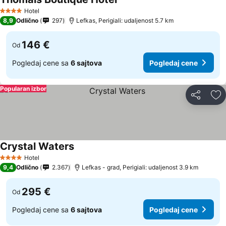
Hotel
4 Zvezdice
8,9
Odlično
297
Lefkas, Perigiali: udaljenost 5.7 km
146 €
Od
Pogledaj cene sa
6 sajtova
Pogledaj cene
Popularan izbor
Deli
Do
Crystal Waters
Hotel
4 Zvezdice
9,4
Odlično
2.367
Lefkas - grad, Perigiali: udaljenost 3.9 km
295 €
Od
Pogledaj cene sa
6 sajtova
Pogledaj cene