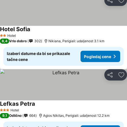
Deli
Do
Hotel Sofia
Hotel
2 Zvezdice
8,4
Vrlo dobro
302
Nikiana, Perigiali: udaljenost 3.1 km
Izaberi datume da bi se prikazale
Pogledaj cene
tačne cene
Deli
Do
Lefkas Petra
Hotel
3 Zvezdice
9,1
Odlično
664
Agios Nikitas, Perigiali: udaljenost 12.2 km