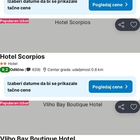
Izaberi datume da bi se prikazale
Pogledaj cene
tačne cene
Popularan izbor
Deli
Do
Hotel Scorpios
Hotel
2 Zvezdice
9,2
Odlično
639
Centar grada: udaljenost 0.6 km
Izaberi datume da bi se prikazale
Pogledaj cene
tačne cene
Popularan izbor
Deli
Do
Vliho Bay Boutique Hotel