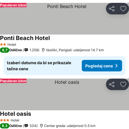
Popularan izbor
Deli
Do
Ponti Beach Hotel
Hotel
2 Zvezdice
8,7
Odlično
1.259
Vasiliki, Perigiali: udaljenost 14.7 km
Izaberi datume da bi se prikazale
Pogledaj cene
tačne cene
Popularan izbor
Deli
Do
Hotel oasis
Hotel
3 Zvezdice
9,3
Odlično
534
Centar grada: udaljenost 0.5 km