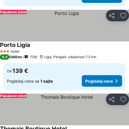
Popularan izbor
Deli
Do
Porto Ligia
Hotel
3 Zvezdice
9,0
Odlično
708
Ligia, Perigiali: udaljenost 7.3 km
139 €
Od
Pogledaj cene sa
1 sajta
Pogledaj cene
Popularan izbor
Deli
Do
Thomais Boutique Hotel