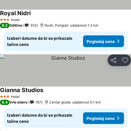
Royal Nidri
Hotel
3 Zvezdice
9,2
Odlično
352
Nydri, Perigiali: udaljenost 1.3 km
Izaberi datume da bi se prikazale
Pogledaj cene
tačne cene
Deli
Do
Gianna Studios
Hotel
3 Zvezdice
8,4
Vrlo dobro
187
Centar grada: udaljenost 0.1 km
Izaberi datume da bi se prikazale
Pogledaj cene
tačne cene