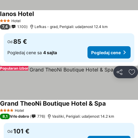
Ianos Hotel
Hotel
3 Zvezdice
7,4
1.100
Lefkas - grad, Perigiali: udaljenost 12.4 km
85 €
Od
Pogledaj cene sa
4 sajta
Pogledaj cene
Popularan izbor
Deli
Do
Grand TheoNi Boutique Hotel & Spa
Hotel
4 Zvezdice
8,1
Vrlo dobro
776
Vasiliki, Perigiali: udaljenost 14.2 km
101 €
Od