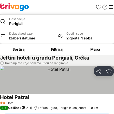
Favoriti
Prijavi
Men
Destinacija
Perigiali
Dolazak/odlazak
Gosti i sobe
Izaberi datume
2 gosta, 1 soba.
Sortiraj
Filtriraj
Mapa
Jeftini hoteli u gradu Perigiali, Grčka
Kako uplate koje primimo utiču na rangiranje
Deli
Do
Hotel Patrai
Hotel
2 Zvezdice
8,5
Odlično
211
Lefkas - grad, Perigiali: udaljenost 12.8 km