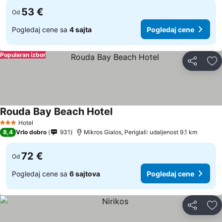
53 €
Od
Pogledaj cene sa
4 sajta
Pogledaj cene
Popularan izbor
Deli
Do
Rouda Bay Beach Hotel
Hotel
3 Zvezdice
8,4
Vrlo dobro
931
Mikros Gialos, Perigiali: udaljenost 9.1 km
72 €
Od
Pogledaj cene sa
6 sajtova
Pogledaj cene
Deli
Do