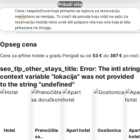
Prikaži više
Cene i raspoloživost koje primamo sa sajtova za rezervaciju
neprestano se menjaju. To znači da ponuda koju vidiš na sajtu za
rezervaciju možda neće uvek biti potpuno ista kao ona koja je bila
prikazana na trivagu.
Opseg cena
Cene za jeftine hotele u gradu Perigiali su od
‎53 €
do
‎397 €
po noći.
seo_tlp_other_stays_title: Error: The intl string
context variable "lokacija" was not provided
to the string "undefined"
Hotel
Prenoćište
Apart hotel
Gostionica
Apar
sa
hotel