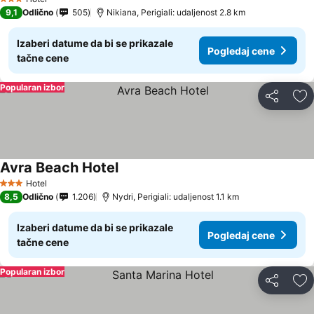
3 Zvezdice
9,1
Odlično
505
Nikiana, Perigiali: udaljenost 2.8 km
Izaberi datume da bi se prikazale
Pogledaj cene
tačne cene
Popularan izbor
Deli
Do
Avra Beach Hotel
Hotel
3 Zvezdice
8,5
Odlično
1.206
Nydri, Perigiali: udaljenost 1.1 km
Izaberi datume da bi se prikazale
Pogledaj cene
tačne cene
Popularan izbor
Deli
Do