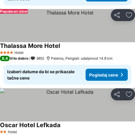
Popularan izbor
Deli
Do
Thalassa More Hotel
Hotel
4 Zvezdice
8,4
Vrlo dobro
985
Paleros, Perigiali: udaljenost 14.8 km
Izaberi datume da bi se prikazale
Pogledaj cene
tačne cene
Deli
Do
Oscar Hotel Lefkada
Hotel
2 Zvezdice