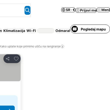
SR · €
Meni
Prijavi me
Pogledaj mapu
n
Klimatizacija
Wi-Fi
Odmaralište
Apart hotel
Plaža
Kako uplate koje primimo utiču na rangiranje
Dodati u favorite
Deli