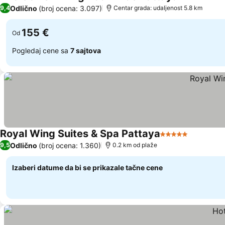
5 Zvezdice
Pogl
Odlično
(broj ocena: 3.097)
9,4
Centar grada: udaljenost 5.8 km
155 €
Od
Pogledaj cene sa
7 sajtova
Royal Wing Suites & Spa Pattaya
5 Zvezdice
Pogledaj
Odlično
(broj ocena: 1.360)
9,5
0.2 km od plaže
Izaberi datume da bi se prikazale tačne cene