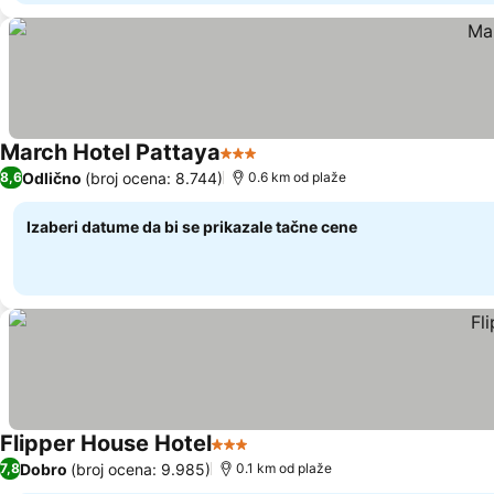
March Hotel Pattaya
3 Zvezdice
Pogledaj cene
Odlično
(broj ocena: 8.744)
8,6
0.6 km od plaže
Izaberi datume da bi se prikazale tačne cene
Flipper House Hotel
3 Zvezdice
Pogledaj cene
Dobro
(broj ocena: 9.985)
7,8
0.1 km od plaže