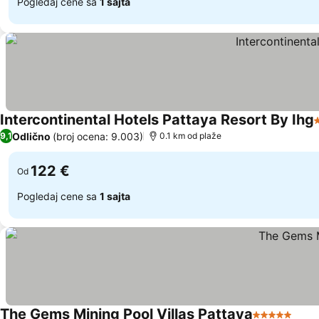
Pogledaj cene sa
1 sajta
Intercontinental Hotels Pattaya Resort By Ihg
Odlično
(broj ocena: 9.003)
9,1
0.1 km od plaže
122 €
Od
Pogledaj cene sa
1 sajta
The Gems Mining Pool Villas Pattaya