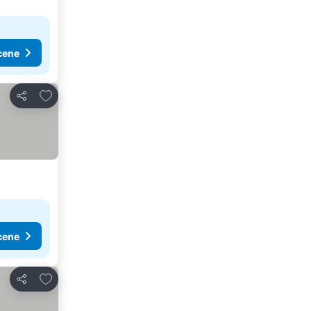
cene
Dodati u favorite
Deli
cene
Dodati u favorite
Deli