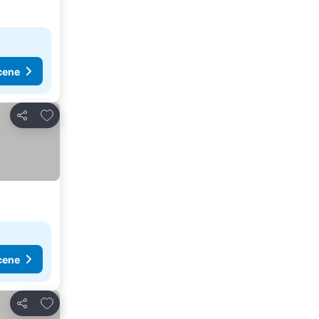
cene
Dodati u favorite
Deli
cene
Dodati u favorite
Deli