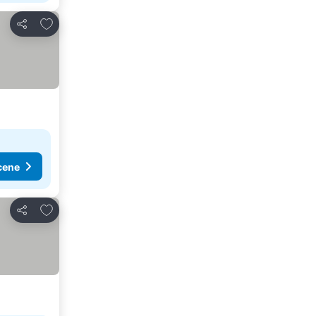
Dodati u favorite
Deli
cene
Dodati u favorite
Deli