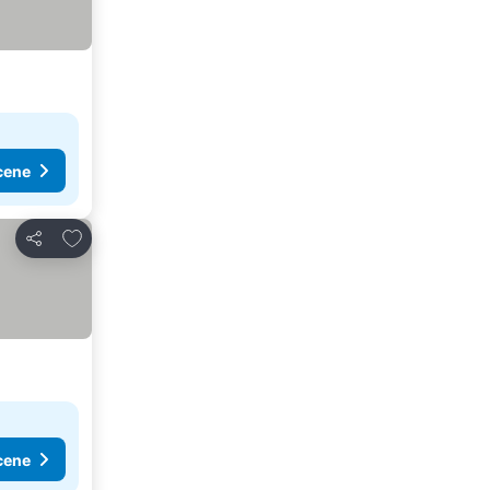
cene
Dodati u favorite
Deli
cene