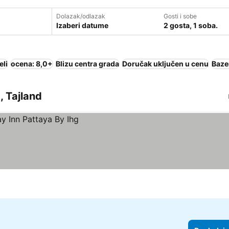
Dolazak/odlazak
Gosti i sobe
Izaberi datume
2 gosta, 1 soba.
eli
ocena: 8,0+
Blizu centra grada
Doručak uključen u cenu
Baze
, Tajland