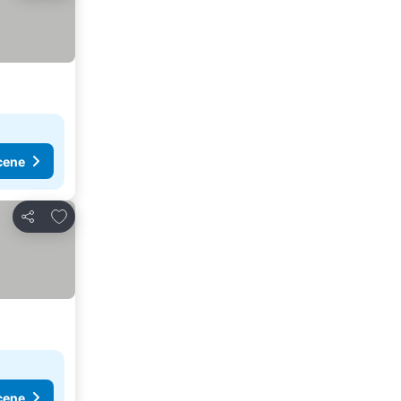
cene
Dodati u favorite
Deli
cene