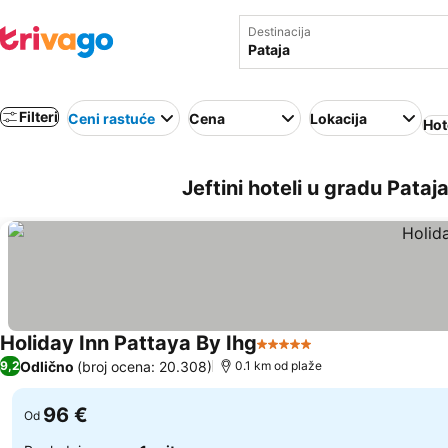
Destinacija
Filteri
Ceni rastuće
Cena
Lokacija
Hot
Jeftini hoteli u gradu Pataja
Holiday Inn Pattaya By Ihg
5 Zvezdice
Pogledaj cene
Odlično
(broj ocena: 20.308)
9,2
0.1 km od plaže
96 €
Od