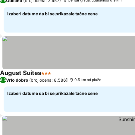
Odlično
(broj ocena: 2.457)
8,9
Centar grada: udaljenost 0.9 km
Izaberi datume da bi se prikazale tačne cene
August Suites
3 Zvezdice
Pogledaj cene
Vrlo dobro
(broj ocena: 8.586)
8,3
0.5 km od plaže
Izaberi datume da bi se prikazale tačne cene