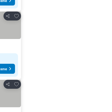
cene
Dodati u favorite
Deli
cene
Dodati u favorite
Deli