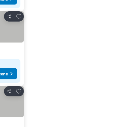
Dodati u favorite
Deli
cene
Dodati u favorite
Deli