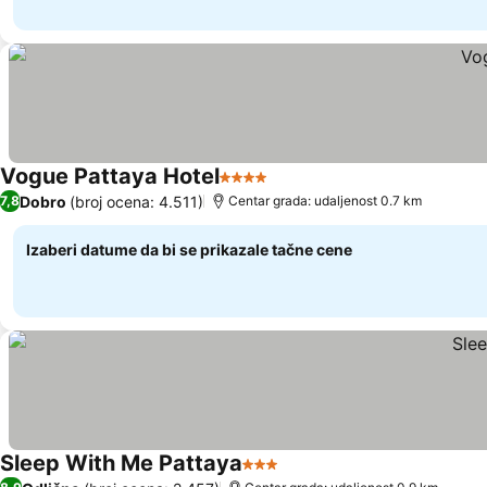
Vogue Pattaya Hotel
4 Zvezdice
Pogledaj cene
Dobro
(broj ocena: 4.511)
7,8
Centar grada: udaljenost 0.7 km
Izaberi datume da bi se prikazale tačne cene
Sleep With Me Pattaya
3 Zvezdice
Pogledaj cene