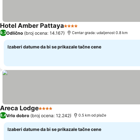
Hotel Amber Pattaya
4 Zvezdice
Pogledaj cene
Odlično
(broj ocena: 14.167)
9,3
Centar grada: udaljenost 0.8 km
Izaberi datume da bi se prikazale tačne cene
Areca Lodge
4 Zvezdice
Pogledaj cene
Vrlo dobro
(broj ocena: 12.242)
8,4
0.5 km od plaže
Izaberi datume da bi se prikazale tačne cene