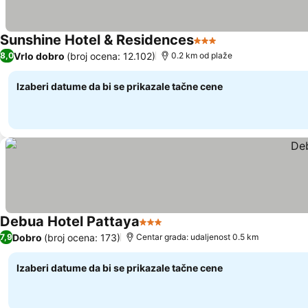
Sunshine Hotel & Residences
3 Zvezdice
Pogledaj cene
Vrlo dobro
(broj ocena: 12.102)
8,0
0.2 km od plaže
Izaberi datume da bi se prikazale tačne cene
Debua Hotel Pattaya
3 Zvezdice
Pogledaj cene
Dobro
(broj ocena: 173)
7,9
Centar grada: udaljenost 0.5 km
Izaberi datume da bi se prikazale tačne cene