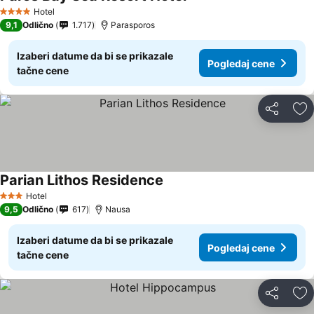
Hotel
4 Zvezdice
9,1
Odlično
1.717
Parasporos
Izaberi datume da bi se prikazale
Pogledaj cene
tačne cene
Deli
Do
Parian Lithos Residence
Hotel
3 Zvezdice
9,5
Odlično
617
Nausa
Izaberi datume da bi se prikazale
Pogledaj cene
tačne cene
Deli
Do