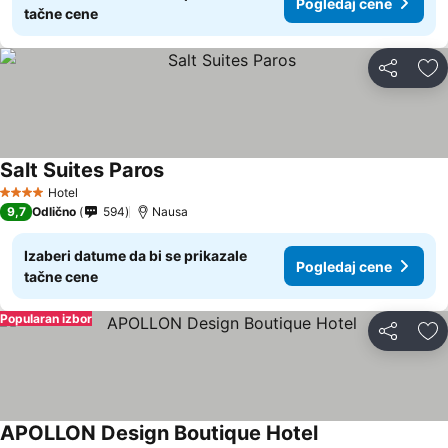
Pogledaj cene
tačne cene
Deli
Do
Salt Suites Paros
Hotel
4 Zvezdice
9,7
Odlično
594
Nausa
Izaberi datume da bi se prikazale
Pogledaj cene
tačne cene
Popularan izbor
Deli
Do
APOLLON Design Boutique Hotel