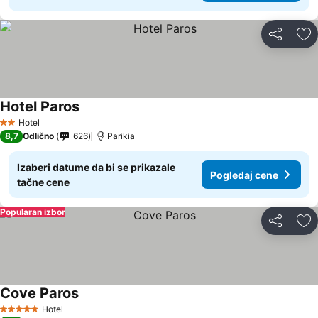
Deli
Do
Hotel Paros
Hotel
2 Zvezdice
8,7
Odlično
626
Parikia
Izaberi datume da bi se prikazale
Pogledaj cene
tačne cene
Popularan izbor
Deli
Do
Cove Paros
Hotel
5 Zvezdice