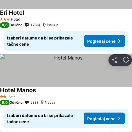
Eri Hotel
Hotel
3 Zvezdice
8,6
Odlično
1.766
Parikia
Izaberi datume da bi se prikazale
Pogledaj cene
tačne cene
Deli
Do
Hotel Manos
Hotel
2 Zvezdice
9,0
Odlično
583
Nausa
Izaberi datume da bi se prikazale
Pogledaj cene
tačne cene