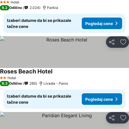
Hotel
3 Zvezdice
9,2
Odlično
2.024
Parikia
Izaberi datume da bi se prikazale
Pogledaj cene
tačne cene
Deli
Do
Roses Beach Hotel
Hotel
2 Zvezdice
9,3
Odlično
285
Livadia - Paros
Izaberi datume da bi se prikazale
Pogledaj cene
tačne cene
Deli
Do