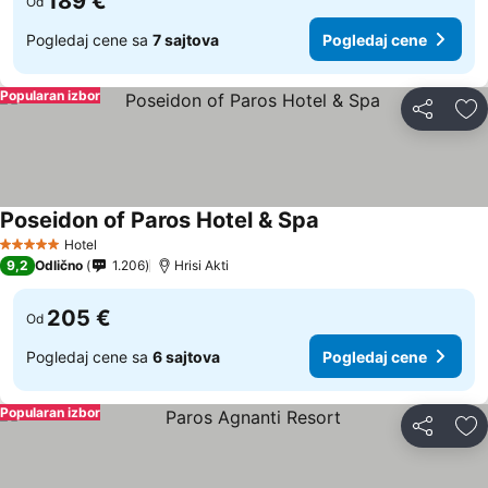
189 €
Od
Pogledaj cene sa
7 sajtova
Pogledaj cene
Popularan izbor
Deli
Do
Poseidon of Paros Hotel & Spa
Hotel
5 Zvezdice
9,2
Odlično
1.206
Hrisi Akti
205 €
Od
Pogledaj cene sa
6 sajtova
Pogledaj cene
Popularan izbor
Deli
Do