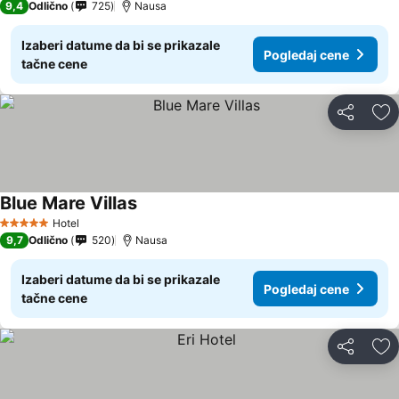
9,4
Odlično
725
Nausa
Izaberi datume da bi se prikazale
Pogledaj cene
tačne cene
Deli
Do
Blue Mare Villas
Hotel
5 Zvezdice
9,7
Odlično
520
Nausa
Izaberi datume da bi se prikazale
Pogledaj cene
tačne cene
Deli
Do