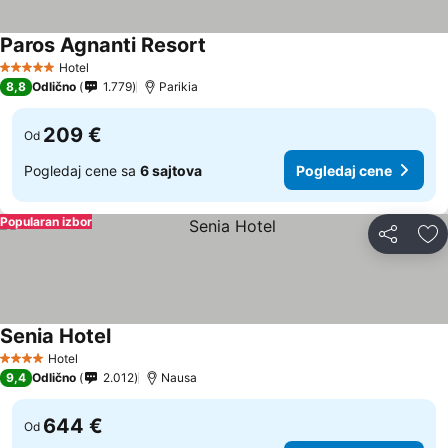
Paros Agnanti Resort
Hotel
5 Zvezdice
8,8
Odlično
1.779
Parikia
209 €
Od
Pogledaj cene sa
6 sajtova
Pogledaj cene
Popularan izbor
Deli
Do
Senia Hotel
Hotel
4 Zvezdice
9,4
Odlično
2.012
Nausa
644 €
Od