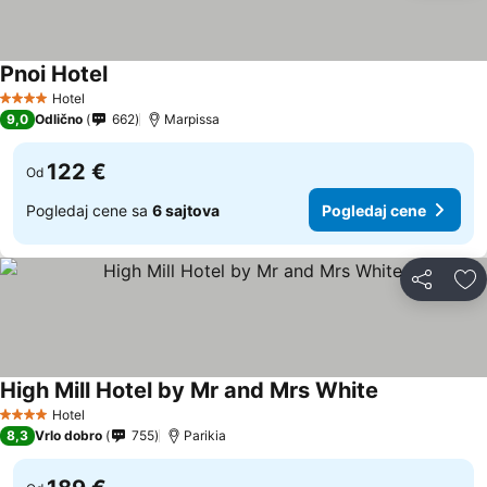
Pnoi Hotel
Hotel
4 Zvezdice
9,0
Odlično
662
Marpissa
122 €
Od
Pogledaj cene sa
6 sajtova
Pogledaj cene
Deli
Do
High Mill Hotel by Mr and Mrs White
Hotel
4 Zvezdice
8,3
Vrlo dobro
755
Parikia