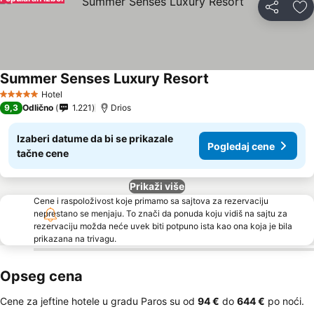
Deli
Do
Summer Senses Luxury Resort
Hotel
5 Zvezdice
9,3
Odlično
1.221
Drios
Izaberi datume da bi se prikazale
Pogledaj cene
tačne cene
Prikaži više
Cene i raspoloživost koje primamo sa sajtova za rezervaciju
neprestano se menjaju. To znači da ponuda koju vidiš na sajtu za
rezervaciju možda neće uvek biti potpuno ista kao ona koja je bila
prikazana na trivagu.
Opseg cena
Cene za jeftine hotele u gradu Paros su od
‎94 €
do
‎644 €
po noći.