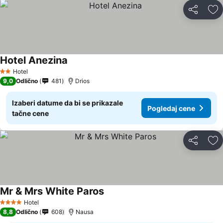
Deli
Do
Hotel Anezina
Hotel
2 Zvezdice
9,0
Odlično
481
Drios
Izaberi datume da bi se prikazale
Pogledaj cene
tačne cene
Deli
Do
Mr & Mrs White Paros
Hotel
4 Zvezdice
8,8
Odlično
608
Nausa