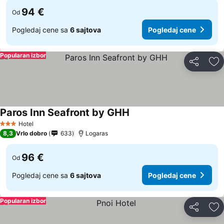
94 €
Od
Pogledaj cene sa
6 sajtova
Pogledaj cene
Popularan izbor
Deli
Do
Paros Inn Seafront by GHH
Hotel
3 Zvezdice
8,3
Vrlo dobro
633
Logaras
96 €
Od
Pogledaj cene sa
6 sajtova
Pogledaj cene
Popularan izbor
Deli
Do