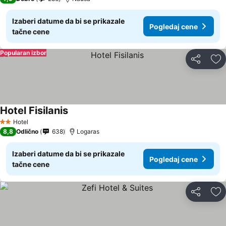
Izaberi datume da bi se prikazale
Pogledaj cene
tačne cene
Popularan izbor
Deli
Do
Hotel Fisilanis
Hotel
2 Zvezdice
8,8
Odlično
638
Logaras
Izaberi datume da bi se prikazale
Pogledaj cene
tačne cene
Deli
Do