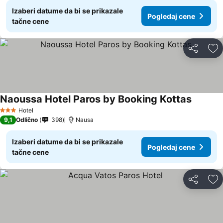
Izaberi datume da bi se prikazale
Pogledaj cene
tačne cene
Deli
Do
Naoussa Hotel Paros by Booking Kottas
Hotel
3 Zvezdice
9,1
Odlično
398
Nausa
Izaberi datume da bi se prikazale
Pogledaj cene
tačne cene
Deli
Do