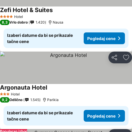
Zefi Hotel & Suites
Hotel
4 Zvezdice
8,3
Vrlo dobro
1.420
Nausa
Izaberi datume da bi se prikazale
Pogledaj cene
tačne cene
Deli
Do
Argonauta Hotel
Hotel
3 Zvezdice
9,2
Odlično
1.545
Parikia
Izaberi datume da bi se prikazale
Pogledaj cene
tačne cene
Popularan izbor