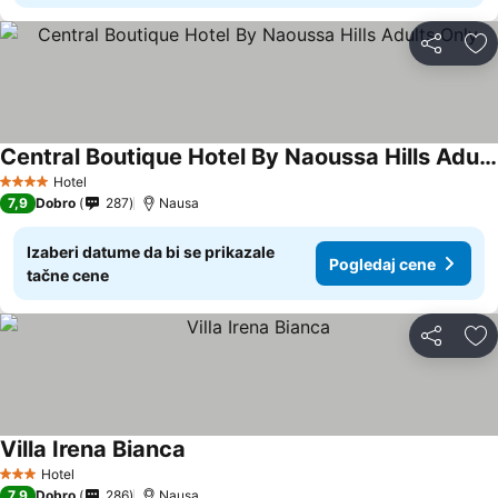
Deli
Do
Central Boutique Hotel By Naoussa Hills Adults Only
Hotel
4 Zvezdice
7,9
Dobro
287
Nausa
Izaberi datume da bi se prikazale
Pogledaj cene
tačne cene
Deli
Do
Villa Irena Bianca
Hotel
3 Zvezdice
7,9
Dobro
286
Nausa