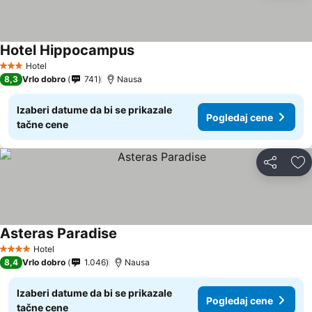
Hotel Hippocampus
Hotel
3 Zvezdice
8,3
Vrlo dobro
741
Nausa
Izaberi datume da bi se prikazale
Pogledaj cene
tačne cene
Deli
Do
Asteras Paradise
Hotel
4 Zvezdice
8,4
Vrlo dobro
1.046
Nausa
Izaberi datume da bi se prikazale
Pogledaj cene
tačne cene