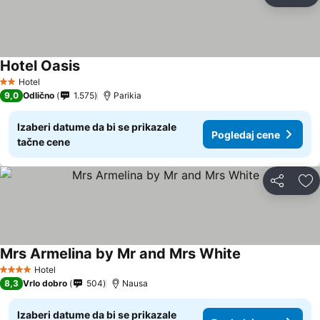
Do
Hotel Oasis
Hotel
2 Zvezdice
9,0
Odlično
1.575
Parikia
Izaberi datume da bi se prikazale
Pogledaj cene
tačne cene
Deli
Do
Mrs Armelina by Mr and Mrs White
Hotel
4 Zvezdice
8,3
Vrlo dobro
504
Nausa
Izaberi datume da bi se prikazale