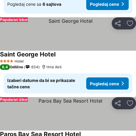
Pogledaj cene sa
6 sajtova
Pogledaj cene
Popularan izbor
Deli
Do
Saint George Hotel
Hotel
4 Zvezdice
9,4
Odlično
634
Hrisi Akti
Izaberi datume da bi se prikazale
Pogledaj cene
tačne cene
Popularan izbor
Deli
Do
Paros Bay Sea Resort Hotel