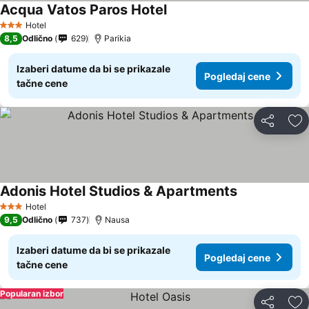
Acqua Vatos Paros Hotel
Hotel
3 Zvezdice
8,5
Odlično
629
Parikia
Izaberi datume da bi se prikazale
Pogledaj cene
tačne cene
Deli
Do
Adonis Hotel Studios & Apartments
Hotel
3 Zvezdice
9,5
Odlično
737
Nausa
Izaberi datume da bi se prikazale
Pogledaj cene
tačne cene
Popularan izbor
Deli