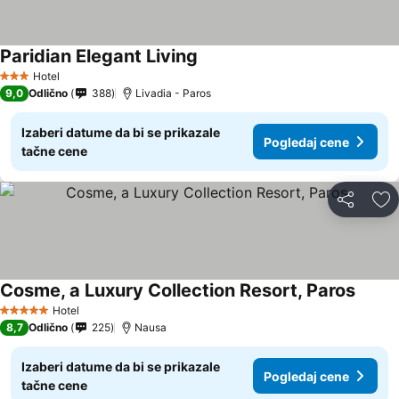
Paridian Elegant Living
Hotel
3 Zvezdice
9,0
Odlično
388
Livadia - Paros
Izaberi datume da bi se prikazale
Pogledaj cene
tačne cene
Deli
Do
Cosme, a Luxury Collection Resort, Paros
Hotel
5 Zvezdice
8,7
Odlično
225
Nausa
Izaberi datume da bi se prikazale
Pogledaj cene
tačne cene