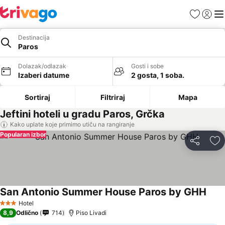
Favoriti
Prijavi
Men
Destinacija
Paros
Dolazak/odlazak
Gosti i sobe
Izaberi datume
2 gosta, 1 soba.
Sortiraj
Filtriraj
Mapa
Jeftini hoteli u gradu Paros, Grčka
Kako uplate koje primimo utiču na rangiranje
Popularan izbor
Deli
Do
San Antonio Summer House Paros by GHH
Hotel
3 Zvezdice
8,9
Odlično
714
Piso Livadi