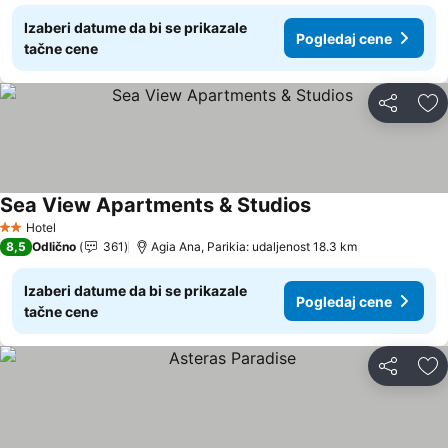
Izaberi datume da bi se prikazale
Pogledaj cene
tačne cene
Deli
Do
Sea View Apartments & Studios
Hotel
2 Zvezdice
8,5
Odlično
361
Agia Ana, Parikia: udaljenost 18.3 km
Izaberi datume da bi se prikazale
Pogledaj cene
tačne cene
Deli
Do