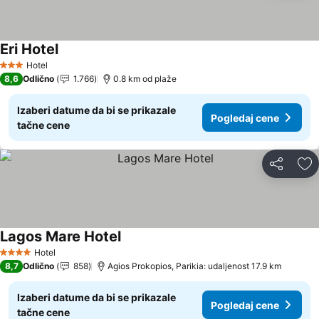
Eri Hotel
Hotel
3 Zvezdice
8,6
Odlično
1.766
0.8 km od plaže
Izaberi datume da bi se prikazale
Pogledaj cene
tačne cene
Deli
Do
Lagos Mare Hotel
Hotel
4 Zvezdice
8,7
Odlično
858
Agios Prokopios, Parikia: udaljenost 17.9 km
Izaberi datume da bi se prikazale
Pogledaj cene
tačne cene