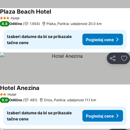
Plaza Beach Hotel
Hotel
3 Zvezdice
8,8
Odlično
1.654
Plaka, Parikia: udaljenost 20.0 km
Izaberi datume da bi se prikazale
Pogledaj cene
tačne cene
Deli
Do
Hotel Anezina
Hotel
2 Zvezdice
9,0
Odlično
481
Drios, Parikia: udaljenost 11.1 km
Izaberi datume da bi se prikazale
Pogledaj cene
tačne cene