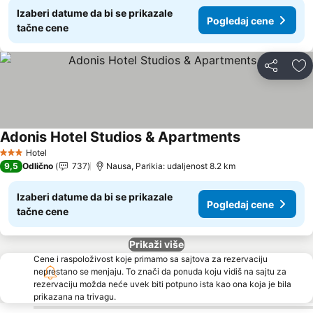
Izaberi datume da bi se prikazale
Pogledaj cene
tačne cene
Deli
Do
Adonis Hotel Studios & Apartments
Hotel
3 Zvezdice
9,5
Odlično
737
Nausa, Parikia: udaljenost 8.2 km
Izaberi datume da bi se prikazale
Pogledaj cene
tačne cene
Prikaži više
Cene i raspoloživost koje primamo sa sajtova za rezervaciju
neprestano se menjaju. To znači da ponuda koju vidiš na sajtu za
rezervaciju možda neće uvek biti potpuno ista kao ona koja je bila
prikazana na trivagu.