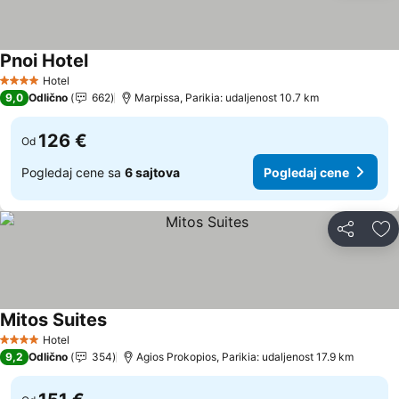
Pnoi Hotel
Hotel
4 Zvezdice
9,0
Odlično
662
Marpissa, Parikia: udaljenost 10.7 km
126 €
Od
Pogledaj cene sa
6 sajtova
Pogledaj cene
Deli
Do
Mitos Suites
Hotel
4 Zvezdice
9,2
Odlično
354
Agios Prokopios, Parikia: udaljenost 17.9 km