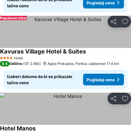
Pogledaj cene
tačne cene
Popularan izbor
Deli
Do
Kavuras Village Hotel & Suites
Hotel
4 Zvezdice
8,6
Odlično
2.560
Agios Prokopios, Parikia: udaljenost 17.4 km
Izaberi datume da bi se prikazale
Pogledaj cene
tačne cene
Deli
Do
Hotel Manos