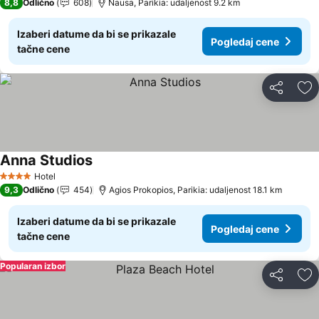
8,8
Odlično
608
Nausa, Parikia: udaljenost 9.2 km
Izaberi datume da bi se prikazale
Pogledaj cene
tačne cene
Deli
Do
Anna Studios
Hotel
4 Zvezdice
9,3
Odlično
454
Agios Prokopios, Parikia: udaljenost 18.1 km
Izaberi datume da bi se prikazale
Pogledaj cene
tačne cene
Popularan izbor
Deli
Do