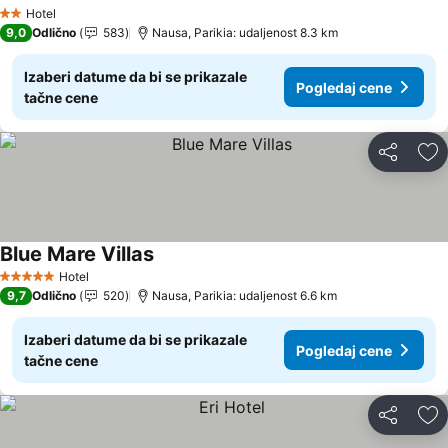
Hotel
2 Zvezdice
9,0
Odlično
583
Nausa, Parikia: udaljenost 8.3 km
Izaberi datume da bi se prikazale
Pogledaj cene
tačne cene
Deli
Do
Blue Mare Villas
Hotel
5 Zvezdice
9,7
Odlično
520
Nausa, Parikia: udaljenost 6.6 km
Izaberi datume da bi se prikazale
Pogledaj cene
tačne cene
Deli
Do