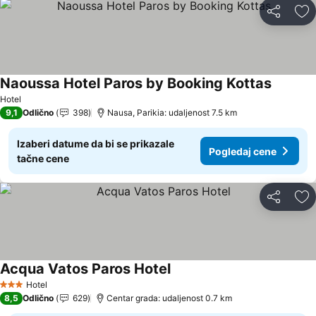
Deli
Do
Naoussa Hotel Paros by Booking Kottas
Hotel
9,1
Odlično
398
Nausa, Parikia: udaljenost 7.5 km
Izaberi datume da bi se prikazale
Pogledaj cene
tačne cene
Deli
Do
Acqua Vatos Paros Hotel
Hotel
3 Zvezdice
8,5
Odlično
629
Centar grada: udaljenost 0.7 km