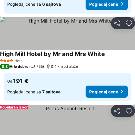
Pogledaj cene sa
6 sajtova
Pogledaj cene
Deli
Do
High Mill Hotel by Mr and Mrs White
Hotel
4 Zvezdice
8,3
Vrlo dobro
755
0.4 km od plaže
191 €
Od
Pogledaj cene sa
7 sajtova
Pogledaj cene
Popularan izbor
Deli
Do