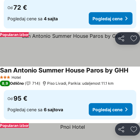
72 €
Od
Pogledaj cene sa
4 sajta
Pogledaj cene
Popularan izbor
Deli
Do
San Antonio Summer House Paros by GHH
Hotel
3 Zvezdice
8,9
Odlično
714
Piso Livadi, Parikia: udaljenost 11.1 km
95 €
Od
Pogledaj cene sa
6 sajtova
Pogledaj cene
Popularan izbor
Deli
Do