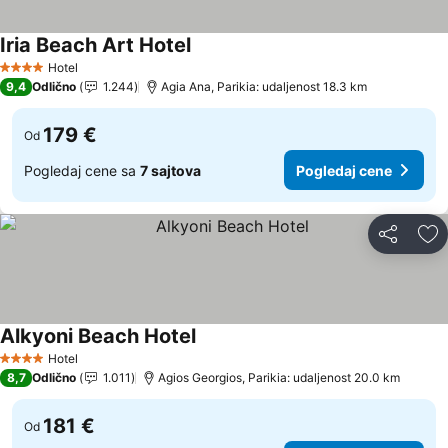
Iria Beach Art Hotel
Hotel
4 Zvezdice
9,4
Odlično
1.244
Agia Ana, Parikia: udaljenost 18.3 km
179 €
Od
Pogledaj cene sa
7 sajtova
Pogledaj cene
Deli
Do
Alkyoni Beach Hotel
Hotel
4 Zvezdice
8,7
Odlično
1.011
Agios Georgios, Parikia: udaljenost 20.0 km
181 €
Od