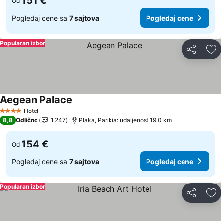
151 €
Od
Pogledaj cene sa
7 sajtova
Pogledaj cene
Popularan izbor
Deli
Do
Aegean Palace
Hotel
4 Zvezdice
8,8
Odlično
1.247
Plaka, Parikia: udaljenost 19.0 km
154 €
Od
Pogledaj cene sa
7 sajtova
Pogledaj cene
Popularan izbor
Deli
Do