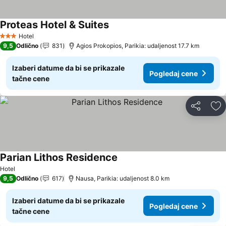
Proteas Hotel & Suites
Hotel
3 Zvezdice
9,5
Odlično
831
Agios Prokopios, Parikia: udaljenost 17.7 km
Izaberi datume da bi se prikazale
Pogledaj cene
tačne cene
Deli
Do
Parian Lithos Residence
Hotel
9,5
Odlično
617
Nausa, Parikia: udaljenost 8.0 km
Izaberi datume da bi se prikazale
Pogledaj cene
tačne cene