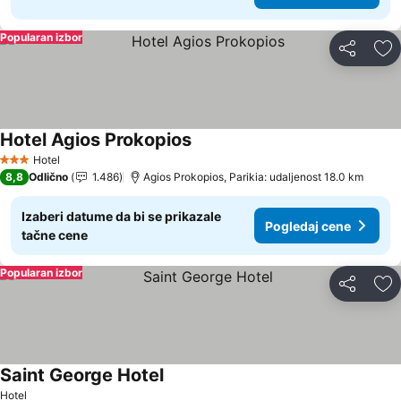
Popularan izbor
Deli
Do
Hotel Agios Prokopios
Hotel
3 Zvezdice
8,8
Odlično
1.486
Agios Prokopios, Parikia: udaljenost 18.0 km
Izaberi datume da bi se prikazale
Pogledaj cene
tačne cene
Popularan izbor
Deli
Do
Saint George Hotel
Hotel