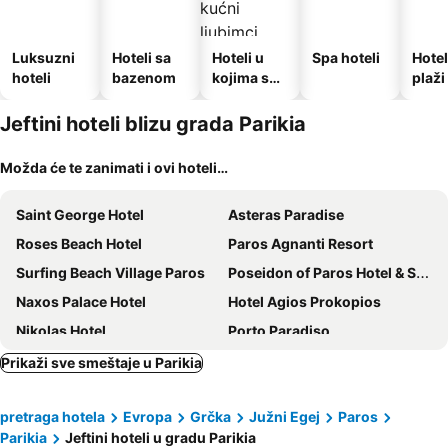
Luksuzni
Hoteli sa
Hoteli u
Spa hoteli
Hotel
hoteli
bazenom
kojima su
plaži
dozvoljeni
kućni
Jeftini hoteli blizu grada Parikia
ljubimci
Možda će te zanimati i ovi hoteli…
Saint George Hotel
Asteras Paradise
Roses Beach Hotel
Paros Agnanti Resort
Surfing Beach Village Paros
Poseidon of Paros Hotel & Spa
Naxos Palace Hotel
Hotel Agios Prokopios
Nikolas Hotel
Porto Paradiso
Liana Beach Hotel & Spa
Plaka Hotel I
Prikaži sve smeštaje u Parikia
Hotel Hippocampus
Paros Inn Seafront by GHH
pretraga hotela
Evropa
Grčka
Južni Egej
Paros
San Antonio Summer House Paros by GHH
Ragoussis House
Parikia
Jeftini hoteli u gradu Parikia
Eri Hotel
Dilion Hotel