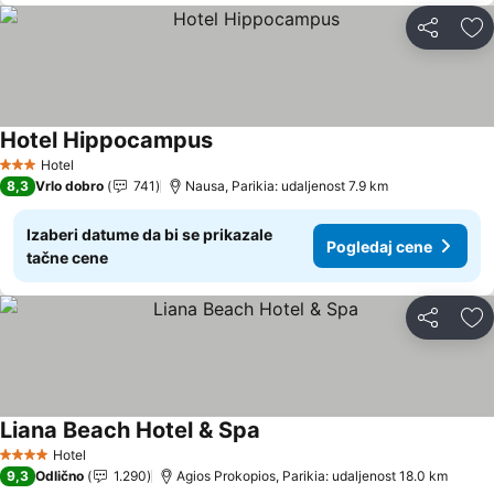
Deli
Do
Hotel Hippocampus
Hotel
3 Zvezdice
8,3
Vrlo dobro
741
Nausa, Parikia: udaljenost 7.9 km
Izaberi datume da bi se prikazale
Pogledaj cene
tačne cene
Deli
Do
Liana Beach Hotel & Spa
Hotel
4 Zvezdice
9,3
Odlično
1.290
Agios Prokopios, Parikia: udaljenost 18.0 km