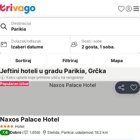
Favoriti
Prijavi
Men
Destinacija
Parikia
Dolazak/odlazak
Gosti i sobe
Izaberi datume
2 gosta, 1 soba.
Sortiraj
Filtriraj
Mapa
Jeftini hoteli u gradu Parikia, Grčka
Kako uplate koje primimo utiču na rangiranje
Popularan izbor
Deli
Do
Naxos Palace Hotel
Hotel
4 Zvezdice
7,6
Dobro
1.659
Stelida, Parikia: udaljenost 18.2 km