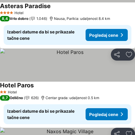
Asteras Paradise
Hotel
4 Zvezdice
8,4
Vrlo dobro
1.046
Nausa, Parikia: udaljenost 8.4 km
Izaberi datume da bi se prikazale
Pogledaj cene
tačne cene
Deli
Do
Hotel Paros
Hotel
2 Zvezdice
8,7
Odlično
626
Centar grada: udaljenost 0.5 km
Izaberi datume da bi se prikazale
Pogledaj cene
tačne cene