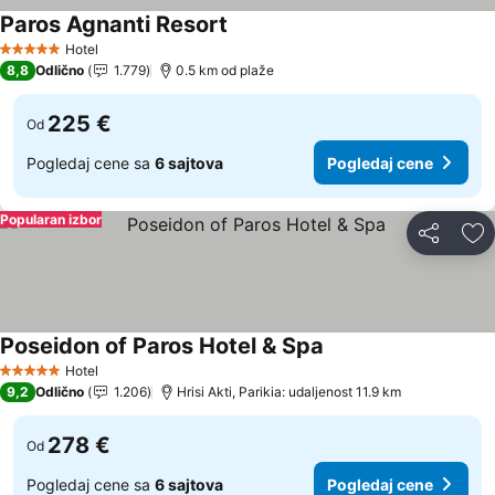
Paros Agnanti Resort
Hotel
5 Zvezdice
8,8
Odlično
1.779
0.5 km od plaže
225 €
Od
Pogledaj cene sa
6 sajtova
Pogledaj cene
Popularan izbor
Deli
Do
Poseidon of Paros Hotel & Spa
Hotel
5 Zvezdice
9,2
Odlično
1.206
Hrisi Akti, Parikia: udaljenost 11.9 km
278 €
Od
Pogledaj cene sa
6 sajtova
Pogledaj cene