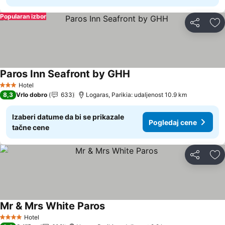
Popularan izbor
Deli
Do
Paros Inn Seafront by GHH
Hotel
3 Zvezdice
8,3
Vrlo dobro
633
Logaras, Parikia: udaljenost 10.9 km
Izaberi datume da bi se prikazale
Pogledaj cene
tačne cene
Deli
Do
Mr & Mrs White Paros
Hotel
4 Zvezdice