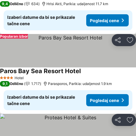
9,4
Odlično
634
Hrisi Akti, Parikia: udaljenost 11.7 km
Izaberi datume da bi se prikazale
Pogledaj cene
tačne cene
Popularan izbor
Deli
Do
Paros Bay Sea Resort Hotel
Hotel
4 Zvezdice
9,1
Odlično
1.717
Parasporos, Parikia: udaljenost 1.9 km
Izaberi datume da bi se prikazale
Pogledaj cene
tačne cene
Deli
Do