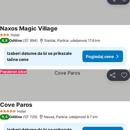
Deli
Do
Naxos Magic Village
Hotel
3 Zvezdice
8,8
Odlično
894
Stelida, Parikia: udaljenost 17.6 km
Izaberi datume da bi se prikazale
Pogledaj cene
tačne cene
Popularan izbor
Deli
Do
Cove Paros
Hotel
5 Zvezdice
9,4
Odlično
725
Nausa, Parikia: udaljenost 9.7 km
Izaberi datume da bi se prikazale