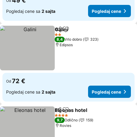
49 €
Od
Pogledaj cene sa
2 sajta
Pogledaj cene
Galini
Deli
Dodati u favorite
2 Zvezdice
8,4
Vrlo dobro
323
Edipsos
72 €
Od
Pogledaj cene sa
2 sajta
Pogledaj cene
Eleonas hotel
Deli
Dodati u favorite
4 Zvezdice
9,7
Odlično
159
Rovies