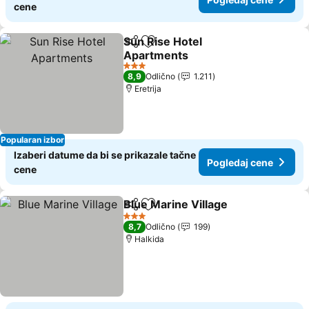
cene
Sun Rise Hotel
Deli
Dodati u favorite
Apartments
3 Zvezdice
8,9
Odlično
1.211
Eretrija
Popularan izbor
Izaberi datume da bi se prikazale tačne
Pogledaj cene
cene
Blue Marine Village
Deli
Dodati u favorite
3 Zvezdice
8,7
Odlično
199
Halkida