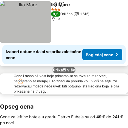
Ilia Mare
Deli
Dodati u favorite
3 Zvezdice
9,6
Odlično
1.616
Ilia
Izaberi datume da bi se prikazale tačne
Pogledaj cene
cene
Prikaži više
Cene i raspoloživost koje primamo sa sajtova za rezervaciju
neprestano se menjaju. To znači da ponuda koju vidiš na sajtu za
rezervaciju možda neće uvek biti potpuno ista kao ona koja je bila
prikazana na trivagu.
Opseg cena
Cene za jeftine hotele u gradu Ostrvo Eubeja su od
‎49 €
do
‎241 €
po noći.