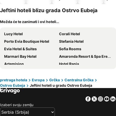
dozvoljeni
kućni
Jeftini hoteli blizu grada Ostrvo Eubeja
ljubimci
Možda će te zanimati i ovi hoteli…
Lucy Hotel
Corali Hotel
Porto Evia Boutique Hotel
Stefania Hotel
Evia Hotel & Suites
Sofia Rooms
Marmari Bay Hotel
Amaronda Resort & Spa Eretria
Artemision
Hotel Rania
40 Platania Hotel
Iris Spa
Hotel Aidipsos
Brown Beach Evia Island, All Inclusive in Eretria, a member of Brown Hotels
pretraga hotela
Evropa
Grčka
Centralna Grčka
Ostrvo Eubeja
Jeftini hoteli u gradu Ostrvo Eubeja
Sun Rise Hotel Apartments
Avantis Suites Hotel
PANAGIOTIS
Ilia Mare
Facebook
Twitter
Insta
Yo
Venus Beach Hotel
Miramare
Izaberi svoju zemlju
Nefeli Rooms
Kentrikon