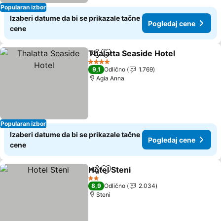
Popularan izbor
Izaberi datume da bi se prikazale tačne
Pogledaj cene
cene
Thalatta Seaside Hotel
Deli
Dodati u favorite
4 Zvezdice
9,1
Odlično
1.769
Agia Anna
Popularan izbor
Izaberi datume da bi se prikazale tačne
Pogledaj cene
cene
Hotel Steni
Deli
Dodati u favorite
2 Zvezdice
8,9
Odlično
2.034
Steni