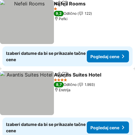
Nefeli Rooms
Deli
Dodati u favorite
1 Zvezdice
9,2
Odlično
122
Pefki
Izaberi datume da bi se prikazale tačne
Pogledaj cene
cene
Avantis Suites Hotel
Deli
Dodati u favorite
4 Zvezdice
8,7
Odlično
1.993
Eretrija
Izaberi datume da bi se prikazale tačne
Pogledaj cene
cene