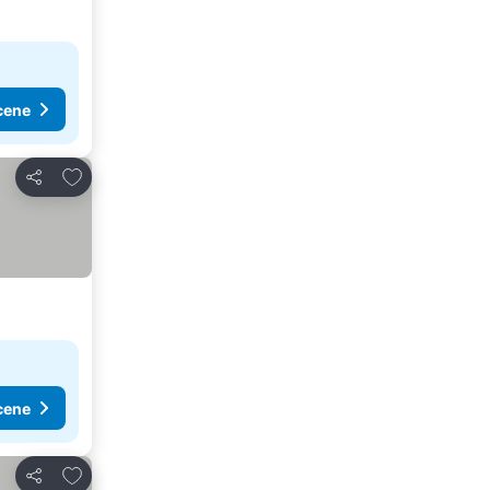
cene
Dodati u favorite
Deli
cene
Dodati u favorite
Deli