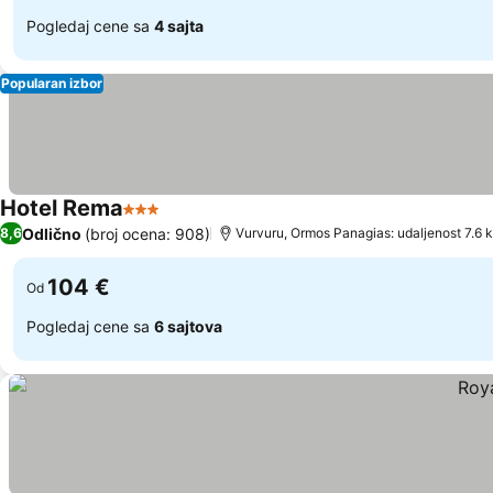
Pogledaj cene sa
4 sajta
Popularan izbor
Hotel Rema
3 Zvezdice
Pogledaj cene
Odlično
(broj ocena: 908)
8,6
Vurvuru, Ormos Panagias: udaljenost 7.6 
104 €
Od
Pogledaj cene sa
6 sajtova