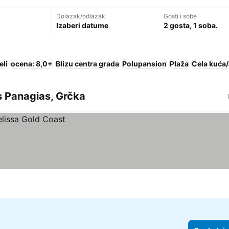
Dolazak/odlazak
Gosti i sobe
Izaberi datume
2 gosta, 1 soba.
eli
ocena: 8,0+
Blizu centra grada
Polupansion
Plaža
Cela kuća
s Panagias, Grčka