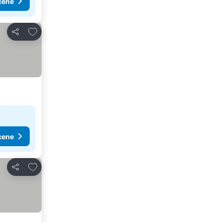
cene
Dodati u favorite
Deli
cene
Dodati u favorite
Deli