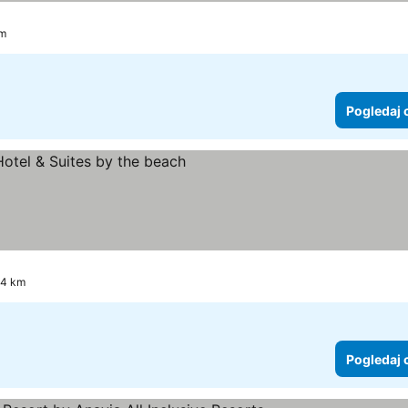
km
Pogledaj 
ce
ledaj cene
.4 km
Pogledaj 