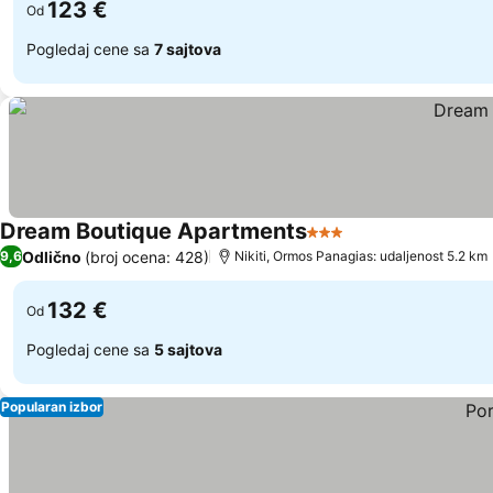
123 €
Od
Pogledaj cene sa
7 sajtova
Dream Boutique Apartments
3 Zvezdice
Pogledaj cene
Odlično
(broj ocena: 428)
9,6
Nikiti, Ormos Panagias: udaljenost 5.2 km
132 €
Od
Pogledaj cene sa
5 sajtova
Popularan izbor