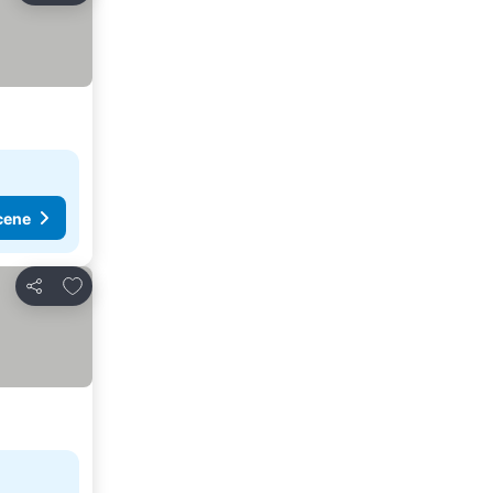
cene
Dodati u favorite
Deli