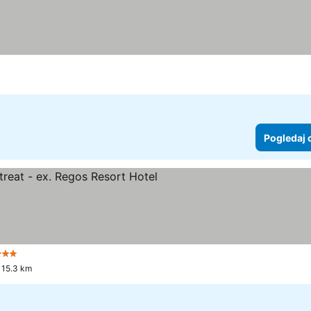
Pogledaj 
 Zvezdice
Pogledaj cene
 15.3 km