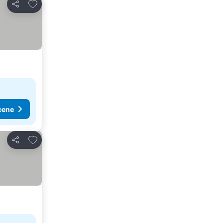
Dodati u favorite
Deli
cene
Dodati u favorite
Deli