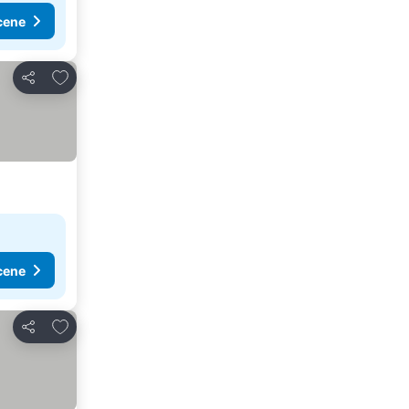
cene
Dodati u favorite
Deli
cene
Dodati u favorite
Deli