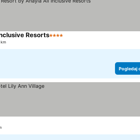
nclusive Resorts
4 Zvezdice
Pogledaj cene
5 km
Pogledaj 
m