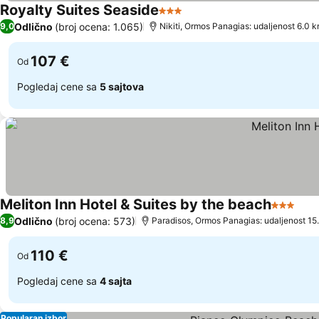
Royalty Suites Seaside
3 Zvezdice
Pogledaj cene
Odlično
(broj ocena: 1.065)
9,0
Nikiti, Ormos Panagias: udaljenost 6.0 
107 €
Od
Pogledaj cene sa
5 sajtova
Meliton Inn Hotel & Suites by the beach
3 Zvezdi
Pog
Odlično
(broj ocena: 573)
8,9
Paradisos, Ormos Panagias: udaljenost 15
110 €
Od
Pogledaj cene sa
4 sajta
Popularan izbor