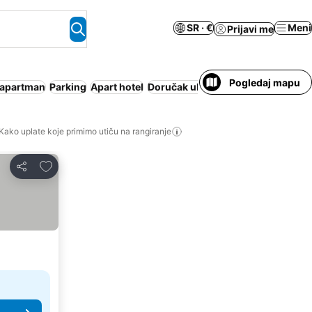
SR · €
Meni
Prijavi me
Pogledaj mapu
/apartman
Parking
Apart hotel
Doručak uključen u cenu
Odmaral
Kako uplate koje primimo utiču na rangiranje
Dodati u favorite
Deli