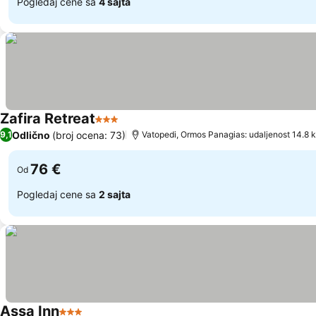
Pogledaj cene sa
4 sajta
Zafira Retreat
3 Zvezdice
Pogledaj cene
Odlično
(broj ocena: 73)
9,1
Vatopedi, Ormos Panagias: udaljenost 14.8 
76 €
Od
Pogledaj cene sa
2 sajta
Assa Inn