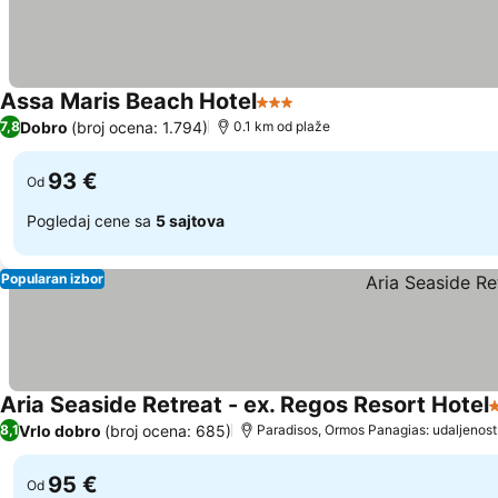
Assa Maris Beach Hotel
3 Zvezdice
Pogledaj cene
Dobro
(broj ocena: 1.794)
7,8
0.1 km od plaže
93 €
Od
Pogledaj cene sa
5 sajtova
Popularan izbor
Aria Seaside Retreat - ex. Regos Resort Hotel
3
Vrlo dobro
(broj ocena: 685)
8,1
Paradisos, Ormos Panagias: udaljenost
95 €
Od