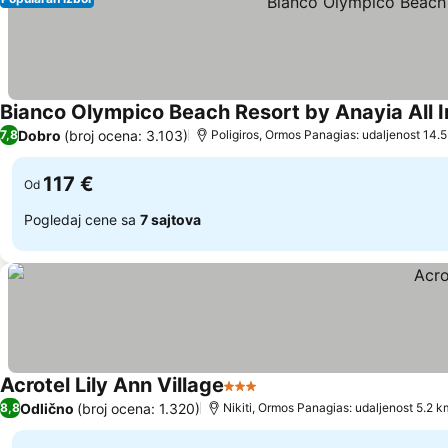
Bianco Olympico Beach Resort by Anayia All I
Dobro
(broj ocena: 3.103)
7,8
Poligiros, Ormos Panagias: udaljenost 14.
117 €
Od
Pogledaj cene sa
7 sajtova
Acrotel Lily Ann Village
3 Zvezdice
Pogledaj cene
Odlično
(broj ocena: 1.320)
8,8
Nikiti, Ormos Panagias: udaljenost 5.2 k