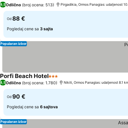
3 Zvezdice
Pogledaj cene
Odlično
(broj ocena: 513)
9,5
Pirgadikia, Ormos Panagias: udaljenost 10
88 €
Od
Pogledaj cene sa
3 sajta
Popularan izbor
Porfi Beach Hotel
3 Zvezdice
Pogledaj cene
Odlično
(broj ocena: 1.780)
8,5
Nikiti, Ormos Panagias: udaljenost 8.1 k
90 €
Od
Pogledaj cene sa
6 sajtova
Popularan izbor