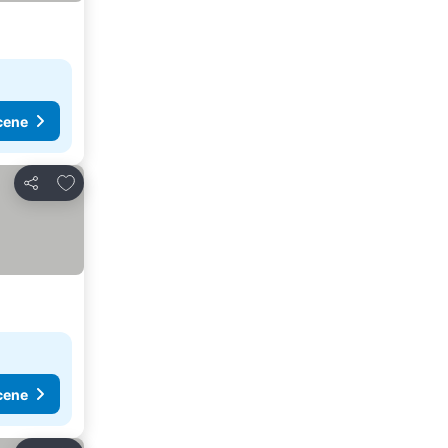
cene
Dodati u favorite
Deli
cene