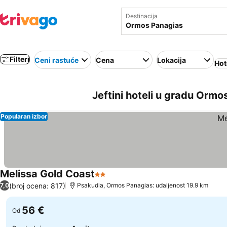
Destinacija
Filteri
Ceni rastuće
Cena
Lokacija
Hot
Jeftini hoteli u gradu Ormo
Popularan izbor
Melissa Gold Coast
2 Zvezdice
Pogledaj cene
(broj ocena: 817)
7,0
Psakudia, Ormos Panagias: udaljenost 19.9 km
56 €
Od