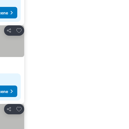
cene
Dodati u favorite
Deli
cene
Dodati u favorite
Deli