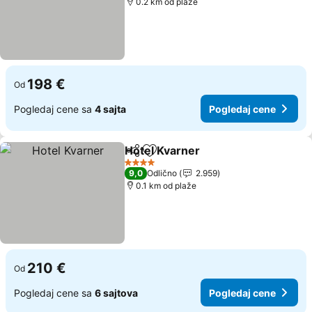
0.2 km od plaže
198 €
Od
Pogledaj cene sa
4 sajta
Pogledaj cene
Hotel Kvarner
Deli
Dodati u favorite
Pogledaj ce
4 Zvezdice
9,0
Odlično
2.959
0.1 km od plaže
210 €
Od
Pogledaj cene sa
6 sajtova
Pogledaj cene