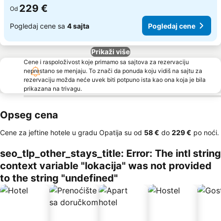
229 €
Od
Pogledaj cene sa
4 sajta
Pogledaj cene
Prikaži više
Cene i raspoloživost koje primamo sa sajtova za rezervaciju
neprestano se menjaju. To znači da ponuda koju vidiš na sajtu za
rezervaciju možda neće uvek biti potpuno ista kao ona koja je bila
prikazana na trivagu.
Opseg cena
Cene za jeftine hotele u gradu Opatija su od
‎58 €
do
‎229 €
po noći.
seo_tlp_other_stays_title: Error: The intl string
context variable "lokacija" was not provided
to the string "undefined"