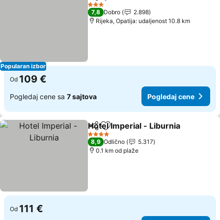
Deli
Dodati u favorite
Pogledaj
3 Zvezdice
7,8
Dobro
2.898
Rijeka, Opatija: udaljenost 10.8 km
Popularan izbor
109 €
Od
Pogledaj cene sa
7 sajtova
Pogledaj cene
Hotel Imperial - Liburnia
Deli
Dodati u favorite
Po
4 Zvezdice
8,9
Odlično
5.317
0.1 km od plaže
111 €
Od