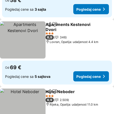
58 €
Od
Pogledaj cene sa
3 sajta
Pogledaj cene
Apartments Kestenovi
Deli
Dodati u favorite
Dvori
Pogledaj cene
3 Zvezdice
6,9
346
Lovran, Opatija: udaljenost 4.4 km
69 €
Od
Pogledaj cene sa
5 sajtova
Pogledaj cene
Hotel Neboder
Deli
Dodati u favorite
Pogledaj ce
3 Zvezdice
6,9
2.509
Rijeka, Opatija: udaljenost 11.0 km