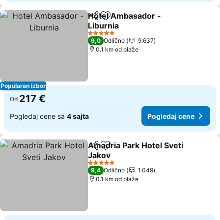
Hotel Ambasador -
Deli
Dodati u favorite
Liburnia
Pogledaj cene
5 Zvezdice
9,0
Odlično
9.637
0.1 km od plaže
Popularan izbor
217 €
Od
Pogledaj cene sa
4 sajta
Pogledaj cene
Amadria Park Hotel Sveti
Deli
Dodati u favorite
Jakov
Pogledaj cene
5 Zvezdice
9,4
Odlično
1.049
0.1 km od plaže