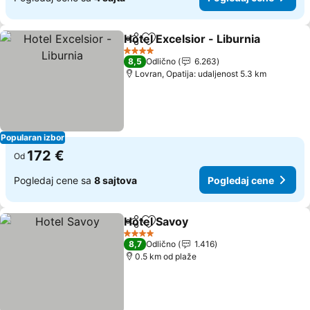
Hotel Excelsior - Liburnia
Deli
Dodati u favorite
P
4 Zvezdice
8,5
Odlično
6.263
Lovran, Opatija: udaljenost 5.3 km
Popularan izbor
172 €
Od
Pogledaj cene sa
8 sajtova
Pogledaj cene
Hotel Savoy
Deli
Dodati u favorite
Pogledaj cene
4 Zvezdice
8,7
Odlično
1.416
0.5 km od plaže