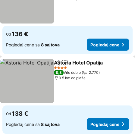
136 €
Od
Pogledaj cene sa
8 sajtova
Pogledaj cene
Astoria Hotel Opatija
Deli
Dodati u favorite
Pogle
4 Zvezdice
8,3
Vrlo dobro
2.770
0.5 km od plaže
138 €
Od
Pogledaj cene sa
8 sajtova
Pogledaj cene