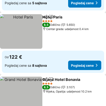
Pogledaj cene sa
5 sajtova
Pogledaj cene
Hotel Paris
Deli
Dodati u favorite
Pogledaj cene
4 Zvezdice
8,5
Odlično
5.650
Centar grada: udaljenost 0.4 km
122 €
Od
Pogledaj cene sa
8 sajtova
Pogledaj cene
Grand Hotel Bonavia
Deli
Dodati u favorite
Pogle
4 Zvezdice
8,5
Odlično
3.107
Rijeka, Opatija: udaljenost 10.2 km