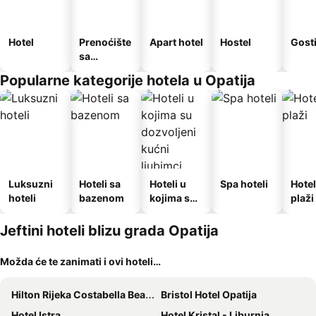
Hotel
Prenoćište
Apart hotel
Hostel
Gost
sa
doručkom
Popularne kategorije hotela u Opatija
Luksuzni
Hoteli sa
Hoteli u
Spa hoteli
Hotel
hoteli
bazenom
kojima su
plaži
dozvoljeni
kućni
Jeftini hoteli blizu grada Opatija
ljubimci
Možda će te zanimati i ovi hoteli…
Hilton Rijeka Costabella Beach Resort & Spa
Bristol Hotel Opatija
Hotel Istra
Hotel Kristal - Liburnia