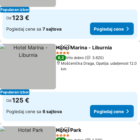
Popularan izbor
123 €
Od
Pogledaj cene sa
7 sajtova
Pogledaj cene
Hotel Marina - Liburnia
Deli
Dodati u favorite
Pog
4 Zvezdice
8,2
Vrlo dobro
3.620
Mošćenička Draga, Opatija: udaljenost 12.0
km
Popularan izbor
125 €
Od
Pogledaj cene sa
6 sajtova
Pogledaj cene
Hotel Park
Deli
Dodati u favorite
Pogledaj cene
4 Zvezdice