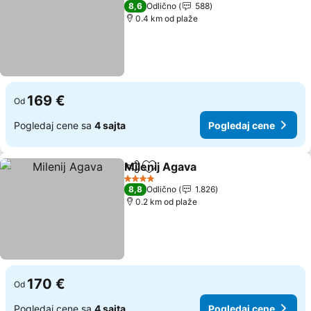
3 Zvezdice
8,6
Odlično
588
0.4 km od plaže
169 €
Od
Pogledaj cene sa
4 sajta
Pogledaj cene
Milenij Agava
Deli
Dodati u favorite
Pogledaj cen
4 Zvezdice
8,8
Odlično
1.826
0.2 km od plaže
170 €
Od
Pogledaj cene sa
4 sajta
Pogledaj cene