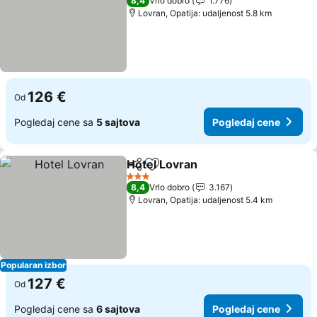
8,4
Vrlo dobro
1.776
Lovran, Opatija: udaljenost 5.8 km
126 €
Od
Pogledaj cene sa
5 sajtova
Pogledaj cene
Hotel Lovran
Deli
Dodati u favorite
Pogledaj cen
3 Zvezdice
8,4
Vrlo dobro
3.167
Lovran, Opatija: udaljenost 5.4 km
Popularan izbor
127 €
Od
Pogledaj cene sa
6 sajtova
Pogledaj cene