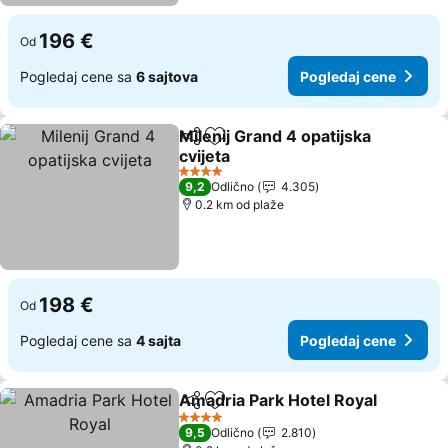
196 €
Od
Pogledaj cene sa
6 sajtova
Pogledaj cene
Milenij Grand 4 opatijska
Deli
Dodati u favorite
cvijeta
Pogledaj cene
4 Zvezdice
9,2
Odlično
4.305
0.2 km od plaže
198 €
Od
Pogledaj cene sa
4 sajta
Pogledaj cene
Amadria Park Hotel Royal
Deli
Dodati u favorite
4 Zvezdice
9,5
Odlično
2.810