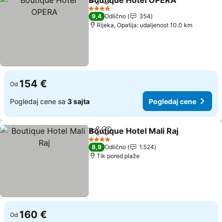
Boutique Hotel OPERA
Deli
Dodati u favorite
Pog
4 Zvezdice
9,4
Odlično
354
Rijeka, Opatija: udaljenost 10.0 km
154 €
Od
Pogledaj cene sa
3 sajta
Pogledaj cene
Boutique Hotel Mali Raj
Deli
Dodati u favorite
Pog
4 Zvezdice
8,9
Odlično
1.524
Tik pored plaže
160 €
Od