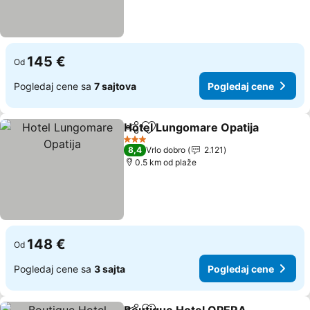
145 €
Od
Pogledaj cene sa
7 sajtova
Pogledaj cene
Hotel Lungomare Opatija
Deli
Dodati u favorite
P
3 Zvezdice
8,4
Vrlo dobro
2.121
0.5 km od plaže
148 €
Od
Pogledaj cene sa
3 sajta
Pogledaj cene