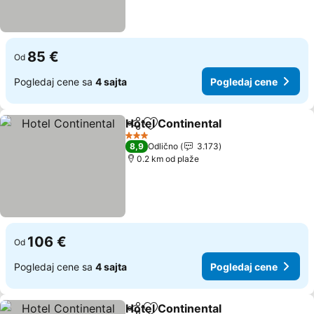
85 €
Od
Pogledaj cene sa
4 sajta
Pogledaj cene
Hotel Continental
Deli
Dodati u favorite
Pogledaj
3 Zvezdice
8,9
Odlično
3.173
0.2 km od plaže
106 €
Od
Pogledaj cene sa
4 sajta
Pogledaj cene
Hotel Continental