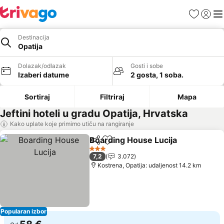
Favoriti
Prijavi
Men
Destinacija
Opatija
Dolazak/odlazak
Gosti i sobe
Izaberi datume
2 gosta, 1 soba.
Sortiraj
Filtriraj
Mapa
Jeftini hoteli u gradu Opatija, Hrvatska
Kako uplate koje primimo utiču na rangiranje
Boarding House Lucija
Deli
Dodati u favorite
Pog
3 Zvezdice
7,2
3.072
Kostrena, Opatija: udaljenost 14.2 km
Popularan izbor