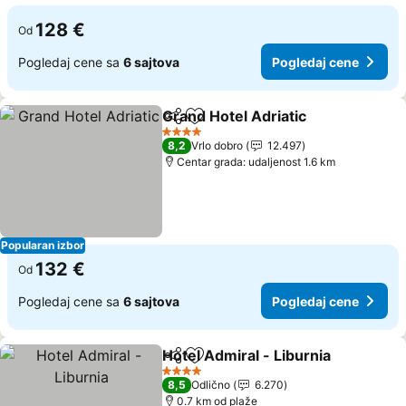
128 €
Od
Pogledaj cene sa
6 sajtova
Pogledaj cene
Grand Hotel Adriatic
Deli
Dodati u favorite
Pogle
4 Zvezdice
8,2
Vrlo dobro
12.497
Centar grada: udaljenost 1.6 km
Popularan izbor
132 €
Od
Pogledaj cene sa
6 sajtova
Pogledaj cene
Hotel Admiral - Liburnia
Deli
Dodati u favorite
Po
4 Zvezdice
8,5
Odlično
6.270
0.7 km od plaže