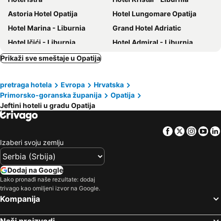
Astoria Hotel Opatija
Hotel Lungomare Opatija
Hotel Marina - Liburnia
Grand Hotel Adriatic
Hotel Ičići - Liburnia
Hotel Admiral - Liburnia
Hotel Paris
Hotel Imperial - Liburnia
Prikaži sve smeštaje u Opatija
Hotel Ambasador
Keight Hotel Opatija, Curio Collection By Hilton
pretraga hotela
Evropa
Hrvatska
Hotel Bellevue - Liburnia
Hotel Excelsior - Liburnia
Primorsko-goranska županija
Opatija
Hotel Park
Hotel Continental
Jeftini hoteli u gradu Opatija
Hotel Lovran
Milenij Grand 4 opatijska cvijeta
Boarding House Lucija
Hotel Neboder
Facebook
Twitter
Insta
Yo
Izaberi svoju zemlju
Hotel Ambasador - Liburnia
Miramar
FourRoomotel
Milenij Agava
Dodaj na Google
Boutique & Design Hotel Navis
Hotel Villa Laurel
Lako pronađi naše rezultate: dodaj
Grand Hotel Bonavia
Apartments Kestenovi Dvori
trivago kao omiljeni izvor na Google.
Kompanija
Villa Mira
IN Kala
Hotel Mediteran
Hotel Kvarner
Naši proizvodi