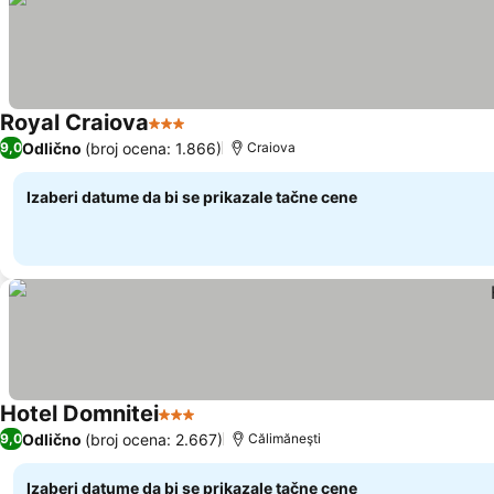
Royal Craiova
3 Zvezdice
Odlično
(broj ocena: 1.866)
9,0
Craiova
Izaberi datume da bi se prikazale tačne cene
Hotel Domnitei
3 Zvezdice
Odlično
(broj ocena: 2.667)
9,0
Călimăneşti
Izaberi datume da bi se prikazale tačne cene