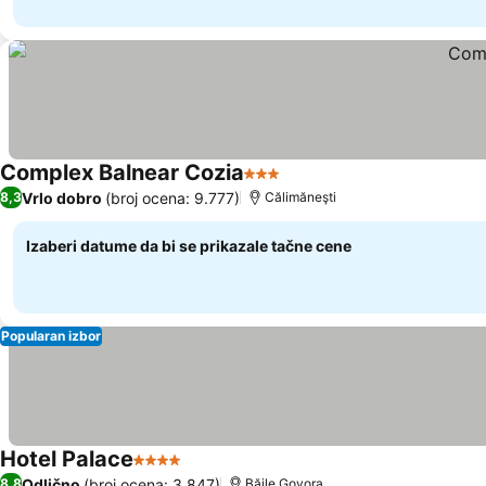
Complex Balnear Cozia
3 Zvezdice
Vrlo dobro
(broj ocena: 9.777)
8,3
Călimăneşti
Izaberi datume da bi se prikazale tačne cene
Popularan izbor
Hotel Palace
4 Zvezdice
Odlično
(broj ocena: 3.847)
8,8
Băile Govora