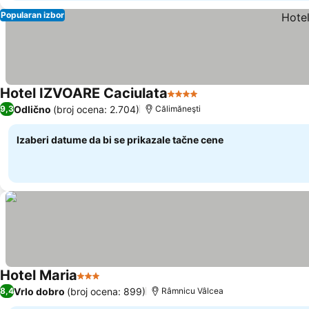
Popularan izbor
Hotel IZVOARE Caciulata
4 Zvezdice
Odlično
(broj ocena: 2.704)
9,3
Călimăneşti
Izaberi datume da bi se prikazale tačne cene
Hotel Maria
3 Zvezdice
Vrlo dobro
(broj ocena: 899)
8,4
Râmnicu Vâlcea