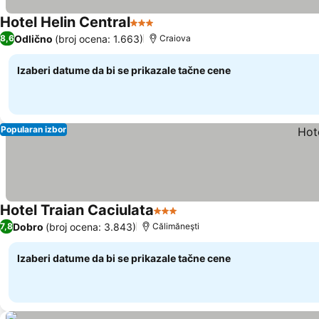
Hotel Helin Central
3 Zvezdice
Odlično
(broj ocena: 1.663)
8,6
Craiova
Izaberi datume da bi se prikazale tačne cene
Popularan izbor
Hotel Traian Caciulata
3 Zvezdice
Dobro
(broj ocena: 3.843)
7,8
Călimăneşti
Izaberi datume da bi se prikazale tačne cene