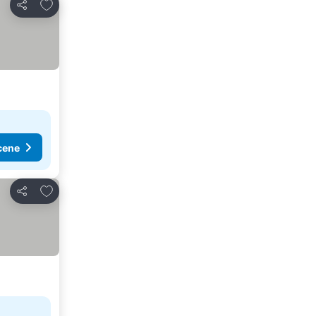
Dodati u favorite
Deli
cene
Dodati u favorite
Deli