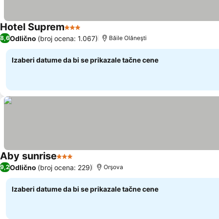
Hotel Suprem
3 Zvezdice
Odlično
(broj ocena: 1.067)
8,6
Băile Olăneşti
Izaberi datume da bi se prikazale tačne cene
Aby sunrise
3 Zvezdice
Odlično
(broj ocena: 229)
9,2
Orşova
Izaberi datume da bi se prikazale tačne cene