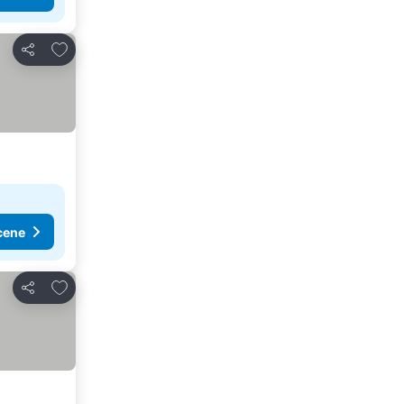
Dodati u favorite
Deli
cene
Dodati u favorite
Deli