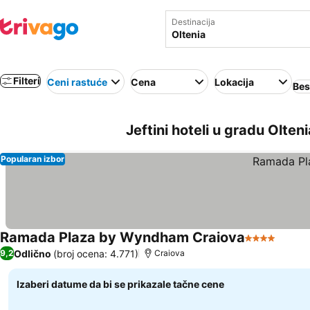
Destinacija
Filteri
Ceni rastuće
Cena
Lokacija
Bes
Jeftini hoteli u gradu Olten
Popularan izbor
Ramada Plaza by Wyndham Craiova
4 Zvezdice
Odlično
(broj ocena: 4.771)
9,2
Craiova
Izaberi datume da bi se prikazale tačne cene