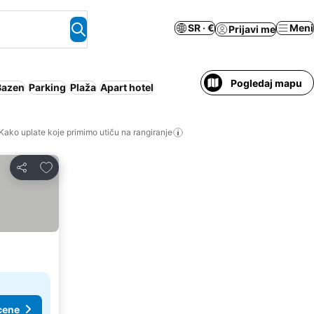
SR · €
Meni
Prijavi me
Pogledaj mapu
Bazen
Parking
Plaža
Apart hotel
Kako uplate koje primimo utiču na rangiranje
Dodati u favorite
Deli
cene