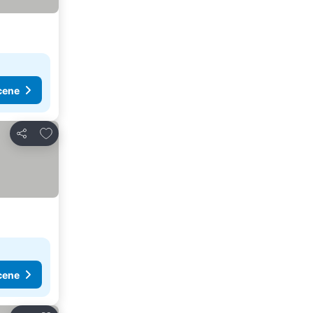
cene
Dodati u favorite
Deli
cene