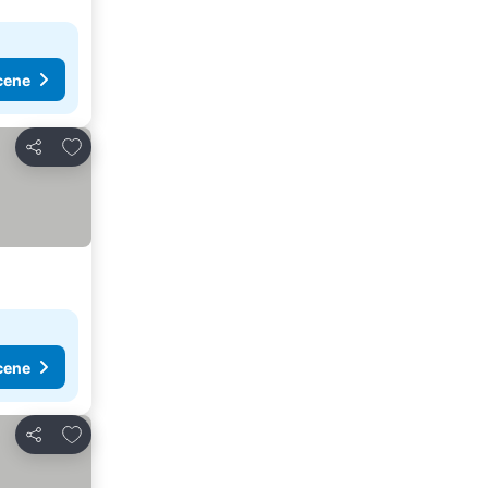
cene
Dodati u favorite
Deli
cene
Dodati u favorite
Deli