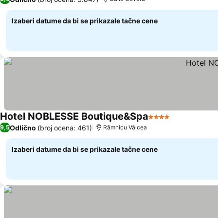
Izaberi datume da bi se prikazale tačne cene
Hotel NOBLESSE Boutique&Spa
4 Zvezdice
Odlično
(broj ocena: 461)
9,5
Râmnicu Vâlcea
Izaberi datume da bi se prikazale tačne cene