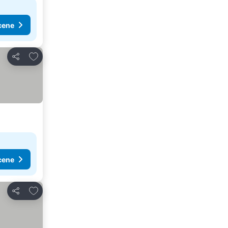
cene
Dodati u favorite
Deli
cene
Dodati u favorite
Deli