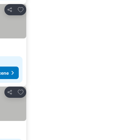
Dodati u favorite
Deli
cene
Dodati u favorite
Deli