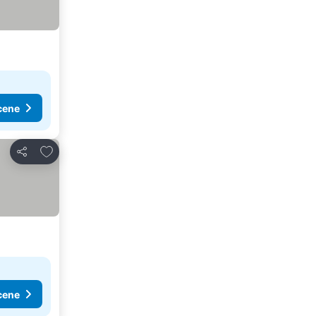
cene
Dodati u favorite
Deli
cene