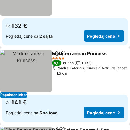
132 €
Od
Pogledaj cene sa
2 sajta
Pogledaj cene
Mediterranean Princess
Deli
Dodati u favorite
Po
4 Zvezdice
8,9
Odlično
1.932
Paralija Katerinis, Olimpiaki Akti: udaljenost
1.5 km
Popularan izbor
141 €
Od
Pogledaj cene sa
5 sajtova
Pogledaj cene