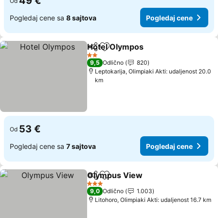
49 €
Od
Pogledaj cene sa
8 sajtova
Pogledaj cene
Hotel Olympos
Deli
Dodati u favorite
Pogledaj c
2 Zvezdice
9,5
Odlično
820
Leptokarija, Olimpiaki Akti: udaljenost 20.0
km
53 €
Od
Pogledaj cene sa
7 sajtova
Pogledaj cene
Olympus View
Deli
Dodati u favorite
Pogledaj ce
3 Zvezdice
9,0
Odlično
1.003
Litohoro, Olimpiaki Akti: udaljenost 16.7 km