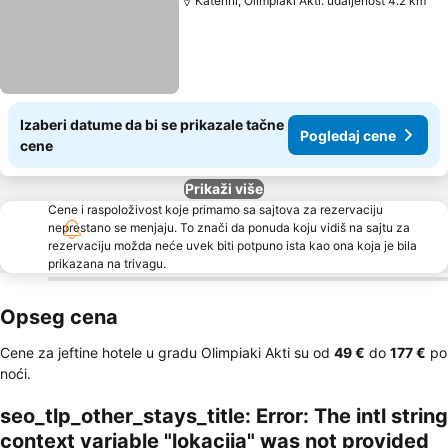
Katerini, Olimpiaki Akti: udaljenost 4.2 km
Izaberi datume da bi se prikazale tačne
Pogledaj cene
cene
Prikaži više
Cene i raspoloživost koje primamo sa sajtova za rezervaciju
neprestano se menjaju. To znači da ponuda koju vidiš na sajtu za
rezervaciju možda neće uvek biti potpuno ista kao ona koja je bila
prikazana na trivagu.
Opseg cena
Cene za jeftine hotele u gradu Olimpiaki Akti su od
‎49 €
do
‎177 €
po
noći.
seo_tlp_other_stays_title: Error: The intl string
context variable "lokacija" was not provided