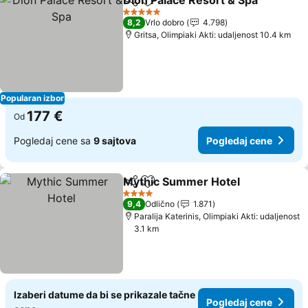
Dion Palace Resort & Spa
Deli
Dodati u favorite
P
5 Zvezdice
8,2
Vrlo dobro
4.798
Gritsa, Olimpiaki Akti: udaljenost 10.4 km
Popularan izbor
177 €
Od
Pogledaj cene sa
9 sajtova
Pogledaj cene
Mythic Summer Hotel
Deli
Dodati u favorite
Pogl
4 Zvezdice
9,4
Odlično
1.871
Paralija Katerinis, Olimpiaki Akti: udaljenost
3.1 km
Izaberi datume da bi se prikazale tačne
Pogledaj cene