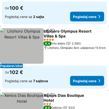
100 €
Od
Pogledaj cene sa
2 sajta
Pogledaj cene
Litohoro Olympus Resort
Deli
Dodati u favorite
Villas & Spa
Pogledaj cene
4 Zvezdice
8,4
Vrlo dobro
2.360
Litohoro, Olimpiaki Akti: udaljenost 15.9 km
Popularan izbor
102 €
Od
Pogledaj cene sa
7 sajtova
Pogledaj cene
Xenios Dias Boutique
Deli
Dodati u favorite
Hotel
Pogledaj cene
3 Zvezdice
9,0
Odlično
533