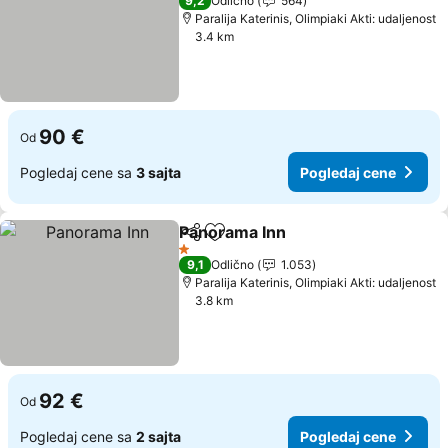
9,2
Odlično
564
Paralija Katerinis, Olimpiaki Akti: udaljenost
3.4 km
90 €
Od
Pogledaj cene sa
3 sajta
Pogledaj cene
Panorama Inn
Deli
Dodati u favorite
Pogledaj cen
1 Zvezdice
9,1
Odlično
1.053
Paralija Katerinis, Olimpiaki Akti: udaljenost
3.8 km
92 €
Od
Pogledaj cene sa
2 sajta
Pogledaj cene