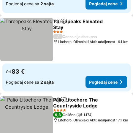
Pogledaj cene sa
2 sajta
Pogledaj cene
Threepeaks Elevated
Deli
Dodati u favorite
Stay
Pogledaj cene
3 Zvezdice
/
Ocena nije dostupna
Litohoro, Olimpiaki Akti: udaljenost 16.1 km
83 €
Od
Pogledaj cene sa
2 sajta
Pogledaj cene
Palio Litochoro The
Deli
Dodati u favorite
Countryside Lodge
Pogledaj cene
4 Zvezdice
9,8
Odlično
1.174
Litohoro, Olimpiaki Akti: udaljenost 17.1 km