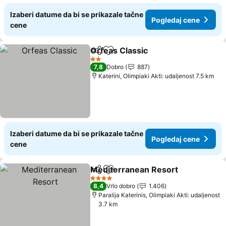
Izaberi datume da bi se prikazale tačne
Pogledaj cene
cene
Orfeas Classic
Deli
Dodati u favorite
Pogledaj ce
2 Zvezdice
7,8
Dobro
887
Katerini, Olimpiaki Akti: udaljenost 7.5 km
Izaberi datume da bi se prikazale tačne
Pogledaj cene
cene
Mediterranean Resort
Deli
Dodati u favorite
Pog
4 Zvezdice
8,4
Vrlo dobro
1.406
Paralija Katerinis, Olimpiaki Akti: udaljenost
3.7 km