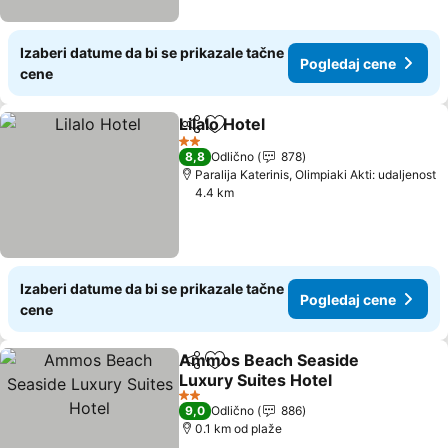
Izaberi datume da bi se prikazale tačne
Pogledaj cene
cene
Lilalo Ηotel
Deli
Dodati u favorite
Pogledaj cene
2 Zvezdice
8,8
Odlično
878
Paralija Katerinis, Olimpiaki Akti: udaljenost
4.4 km
Izaberi datume da bi se prikazale tačne
Pogledaj cene
cene
Ammos Beach Seaside
Deli
Dodati u favorite
Luxury Suites Hotel
Pogledaj cene
2 Zvezdice
9,0
Odlično
886
0.1 km od plaže