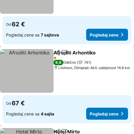
62 €
Od
Pogledaj cene sa
7 sajtova
Pogledaj cene
Afroditi Arhontiko
Deli
Dodati u favorite
Pogleda
1 Zvezdice
9,6
Odlično
741
Litohoro, Olimpiaki Akti: udaljenost 16.6 km
67 €
Od
Pogledaj cene sa
4 sajta
Pogledaj cene
Hotel Mirto