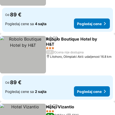
89 €
Od
Pogledaj cene sa
4 sajta
Pogledaj cene
Robolo Boutique Hotel by
Deli
Dodati u favorite
H&T
Pogledaj cene
3 Zvezdice
/
Ocena nije dostupna
Litohoro, Olimpiaki Akti: udaljenost 16.8 km
89 €
Od
Pogledaj cene sa
2 sajta
Pogledaj cene
Hotel Vizantio
Deli
Dodati u favorite
Pogledaj ce
3 Zvezdice