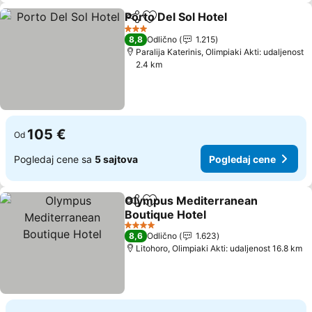
Porto Del Sol Hotel
Deli
Dodati u favorite
Pogleda
3 Zvezdice
8,8
Odlično
1.215
Paralija Katerinis, Olimpiaki Akti: udaljenost
2.4 km
105 €
Od
Pogledaj cene sa
5 sajtova
Pogledaj cene
Olympus Mediterranean
Deli
Dodati u favorite
Boutique Hotel
Pogledaj cene
4 Zvezdice
8,6
Odlično
1.623
Litohoro, Olimpiaki Akti: udaljenost 16.8 km