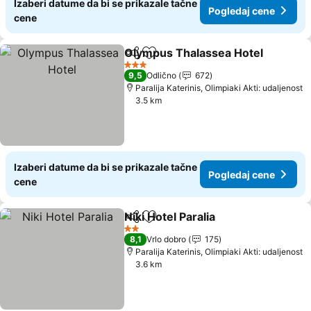
Izaberi datume da bi se prikazale tačne
Pogledaj cene
cene
Olympus Thalassea Hotel
Deli
Dodati u favorite
3 Zvezdice
9,5
Odlično
672
Paralija Katerinis, Olimpiaki Akti: udaljenost
3.5 km
Izaberi datume da bi se prikazale tačne
Pogledaj cene
cene
Niki Hotel Paralia
Deli
Dodati u favorite
Pogledaj 
2 Zvezdice
8,1
Vrlo dobro
175
Paralija Katerinis, Olimpiaki Akti: udaljenost
3.6 km