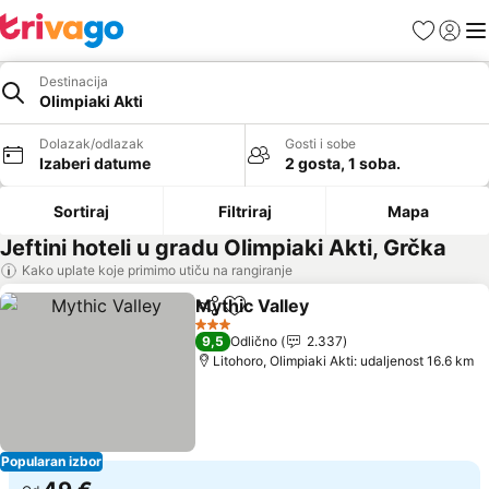
Favoriti
Prijavi
Men
Destinacija
Olimpiaki Akti
Dolazak/odlazak
Gosti i sobe
Izaberi datume
2 gosta, 1 soba.
Sortiraj
Filtriraj
Mapa
Jeftini hoteli u gradu Olimpiaki Akti, Grčka
Kako uplate koje primimo utiču na rangiranje
Mythic Valley
Deli
Dodati u favorite
Pogledaj cen
3 Zvezdice
9,5
Odlično
2.337
Litohoro, Olimpiaki Akti: udaljenost 16.6 km
Popularan izbor