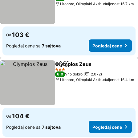
Litohoro, Olimpiaki Akti: udaljenost 16.7 km
103 €
Od
Pogledaj cene sa
7 sajtova
Pogledaj cene
Olympios Zeus
Deli
Dodati u favorite
Pogledaj c
3 Zvezdice
8,0
Vrlo dobro
2.072
Litohoro, Olimpiaki Akti: udaljenost 16.4 km
104 €
Od
Pogledaj cene sa
7 sajtova
Pogledaj cene