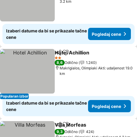
3.2 km
Izaberi datume da bi se prikazale tačne
Pogledaj cene
cene
Hotel Achillion
Deli
Dodati u favorite
Pogledaj ce
2 Zvezdice
8,6
Odlično
1.240
Makrigialos, Olimpiaki Akti: udaljenost 19.0
km
Popularan izbor
Izaberi datume da bi se prikazale tačne
Pogledaj cene
cene
Villa Morfeas
Deli
Dodati u favorite
Pogledaj cen
9,3
Odlično
424