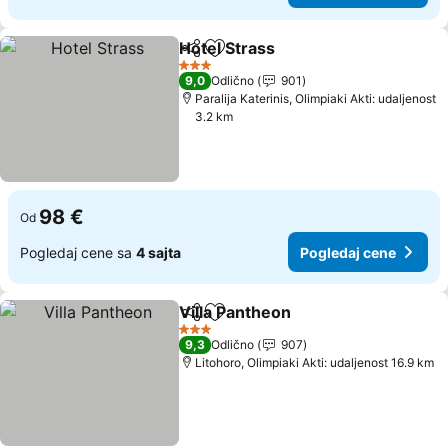
Hotel Strass
Deli
Dodati u favorite
Pogledaj cene
3 Zvezdice
9,0
Odlično
901
Paralija Katerinis, Olimpiaki Akti: udaljenost
3.2 km
98 €
Od
Pogledaj cene sa
4 sajta
Pogledaj cene
Villa Pantheon
Deli
Dodati u favorite
Pogledaj ce
3 Zvezdice
9,3
Odlično
907
Litohoro, Olimpiaki Akti: udaljenost 16.9 km