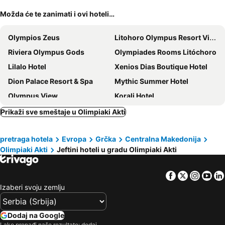
Možda će te zanimati i ovi hoteli…
Olympios Zeus
Litohoro Olympus Resort Villas & Spa
Riviera Olympus Gods
Olympiades Rooms Litóchoro
Lilalo Ηotel
Xenios Dias Boutique Hotel
Dion Palace Resort & Spa
Mythic Summer Hotel
Olympus View
Korali Hotel
Cosmopolitan Hotel
Ammos Beach Seaside Luxury Suites Hotel
Prikaži sve smeštaje u Olimpiaki Akti
Hotel Olympion
Olympus Mediterranean Boutique Hotel
pretraga hotela
Evropa
Grčka
Centralna Makedonija
Hotel Aktaion
Lucia Hotel
Olimpiaki Akti
Jeftini hoteli u gradu Olimpiaki Akti
Hotel Olympos
Hotel Avra
Principal New Leisure Hotel
Victoria 2
Facebook
Twitter
Insta
Yo
Hotel Europe Inn
Hotel Achillion
Izaberi svoju zemlju
Orfeas Classic
Olympus Thalassea Hotel
Hotel Villa Sevasti
Hotel FanΙ
Dodaj na Google
Lako pronađi naše rezultate: dodaj