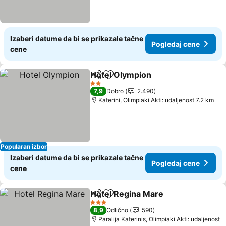
Izaberi datume da bi se prikazale tačne
Pogledaj cene
cene
Hotel Olympion
Deli
Dodati u favorite
Pogledaj c
2 Zvezdice
7,9
Dobro
2.490
Katerini, Olimpiaki Akti: udaljenost 7.2 km
Popularan izbor
Izaberi datume da bi se prikazale tačne
Pogledaj cene
cene
Hotel Regina Mare
Deli
Dodati u favorite
Pogleda
3 Zvezdice
8,9
Odlično
590
Paralija Katerinis, Olimpiaki Akti: udaljenost