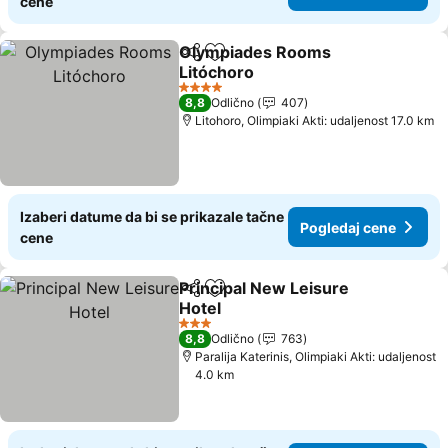
cene
Olympiades Rooms
Deli
Dodati u favorite
Litóchoro
Pogledaj cene
4 Zvezdice
8,8
Odlično
407
Litohoro, Olimpiaki Akti: udaljenost 17.0 km
Izaberi datume da bi se prikazale tačne
Pogledaj cene
cene
Principal New Leisure
Deli
Dodati u favorite
Hotel
Pogledaj cene
3 Zvezdice
8,8
Odlično
763
Paralija Katerinis, Olimpiaki Akti: udaljenost
4.0 km