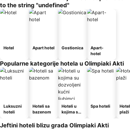
to the string "undefined"
Hotel
Apart hotel
Gostionica
Apart-
hotel
Popularne kategorije hotela u Olimpiaki Akti
Luksuzni
Hoteli sa
Hoteli u
Spa hoteli
Hotel
hoteli
bazenom
kojima su
plaži
dozvoljeni
kućni
Jeftini hoteli blizu grada Olimpiaki Akti
ljubimci