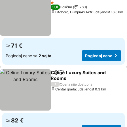
Deli
Dodati u favorite
Pogledaj cene
1 Zvezdice
9,0
Odlično
780
Litohoro, Olimpiaki Akti: udaljenost 16.6 km
71 €
Od
Pogledaj cene sa
2 sajta
Pogledaj cene
Celine Luxury Suites and
Deli
Dodati u favorite
Rooms
Pogledaj cene
/
Ocena nije dostupna
Centar grada: udaljenost 0.3 km
82 €
Od