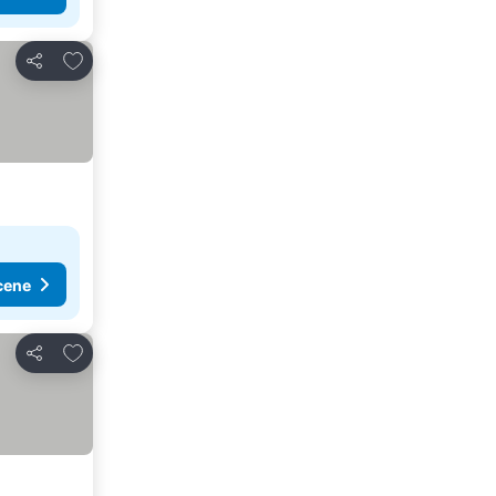
Dodati u favorite
Deli
cene
Dodati u favorite
Deli