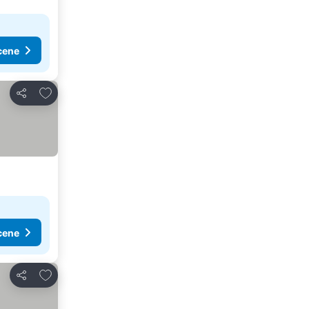
cene
Dodati u favorite
Deli
cene
Dodati u favorite
Deli