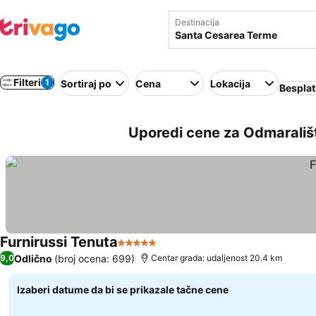
Destinacija
Filteri
1
Sortiraj po
Cena
Lokacija
Besplat
Uporedi cene za Odmarališt
Furnirussi Tenuta
5 Zvezdice
Pogledaj cene
Odlično
(broj ocena: 699)
9,0
Centar grada: udaljenost 20.4 km
Izaberi datume da bi se prikazale tačne cene