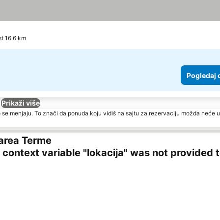
t 16.6 km
Pogledaj 
Prikaži više
 se menjaju. To znači da ponuda koju vidiš na sajtu za rezervaciju možda neće u
area Terme
ng context variable "lokacija" was not provided 