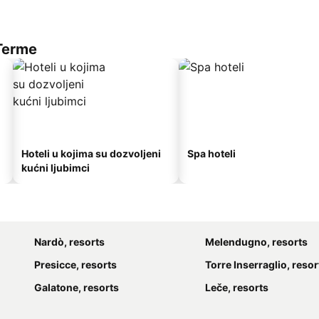
 Terme
Hoteli u kojima su dozvoljeni
Spa hoteli
kućni ljubimci
Nardò, resorts
Melendugno, resorts
Presicce, resorts
Torre Inserraglio, resor
Galatone, resorts
Leče, resorts