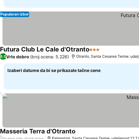
Popularan izbor
Futura Club Le Cale d'Otranto
3 Zvezdice
Pogledaj cene
Vrlo dobro
(broj ocena: 5.226)
8,0
Otranto, Santa Cesarea Terme: udal
Izaberi datume da bi se prikazale tačne cene
Masseria Terra d'Otranto
Pogledaj cene
Ocena nije dostupna
/
Palmariggi, Santa Cesarea Terme: udaljenost 12.7