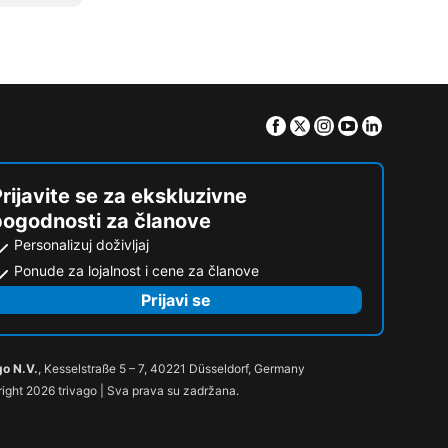
Facebook
Twitter
Instagram
Youtube
Linkedin
rijavite se za ekskluzivne
pogodnosti za članove
Personalizuj doživljaj
Ponude za lojalnost i cene za članove
Prijavi se
go N.V.
, Kesselstraße 5 – 7, 40221 Düsseldorf, Germany
ight 2026 trivago | Sva prava su zadržana.