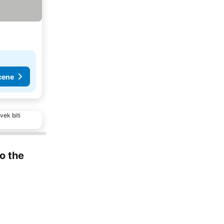
cene
vek biti
to the