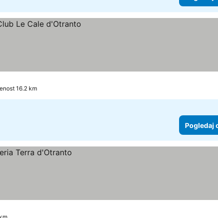
jenost 16.2 km
Pogledaj 
 km