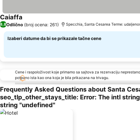
Caiaffa
Pogledaj cene
Odlično
(broj ocena: 261)
8,8
Specchia, Santa Cesarea Terme: udaljenos
Izaberi datume da bi se prikazale tačne cene
Cene i raspoloživost koje primamo sa sajtova za rezervaciju neprestano
potpuno ista kao ona koja je bila prikazana na trivagu.
Frequently Asked Questions about Santa Ces
seo_tlp_other_stays_title: Error: The intl stri
string "undefined"