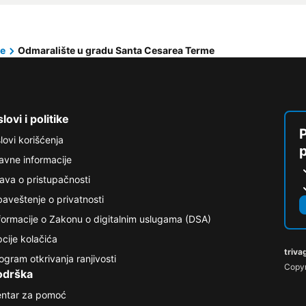
me
Odmaralište u gradu Santa Cesarea Terme
lovi i politike
P
lovi korišćenja
avne informacije
java o pristupačnosti
aveštenje o privatnosti
formacije o Zakonu o digitalnim uslugama (DSA)
cije kolačića
triva
ogram otkrivanja ranjivosti
Copyr
odrška
ntar za pomoć