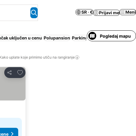
SR · €
Meni
Prijavi me
Pogledaj mapu
čak uključen u cenu
Polupansion
Parking
Plaža
Apart hotel
Odm
Kako uplate koje primimo utiču na rangiranje
Dodati u favorite
Deli
cene