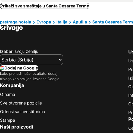
Prikaži sve smeštaje u Santa Cesarea Terme
pretraga hotela
Evropa
Italija
Apulija
Santa Cesarea Ter
Izaberi svoju zemlju
Us
Us
Dodaj na Google
Pr
Lako pronađi naše rezultate: dodaj
Iz
trivago kao omiljeni izvor na Google.
Kompanija
Ob
O nama
In
Sve otvorene pozicije
Op
Odnosi sa investitorima
Pr
P
Štampa
Naši proizvodi
Ce