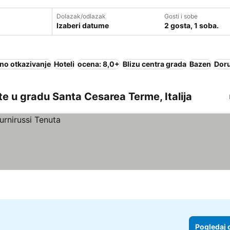
Dolazak/odlazak
Gosti i sobe
Izaberi datume
2 gosta, 1 soba.
no otkazivanje
Hoteli
ocena: 8,0+
Blizu centra grada
Bazen
Doru
e u gradu Santa Cesarea Terme, Italija
Pogledaj 