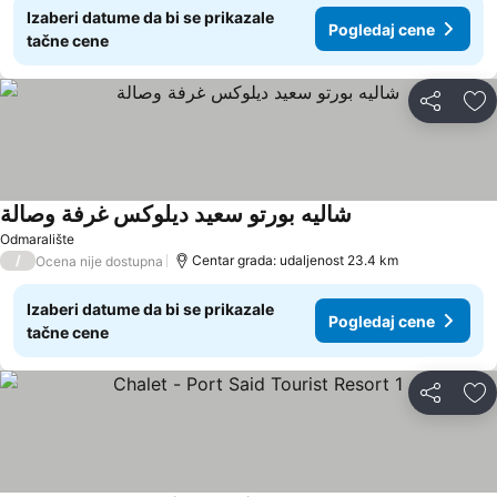
Izaberi datume da bi se prikazale
Pogledaj cene
tačne cene
Deli
Do
شاليه بورتو سعيد ديلوكس غرفة وصالة
Odmaralište
/
Centar grada: udaljenost 23.4 km
Ocena nije dostupna
Izaberi datume da bi se prikazale
Pogledaj cene
tačne cene
Deli
Do