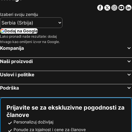
Facebook
Twitter
Insta
Yo
Izaberi svoju zemlju
Dodaj na Google
Lako pronađi naše rezultate: dodaj
trivago kao omiljeni izvor na Google.
Kompanija
Naši proizvodi
Uslovi i politike
Podrška
Prijavite se za ekskluzivne pogodnosti za
članove
Personalizuj doživljaj
Ponude za lojalnost i cene za članove