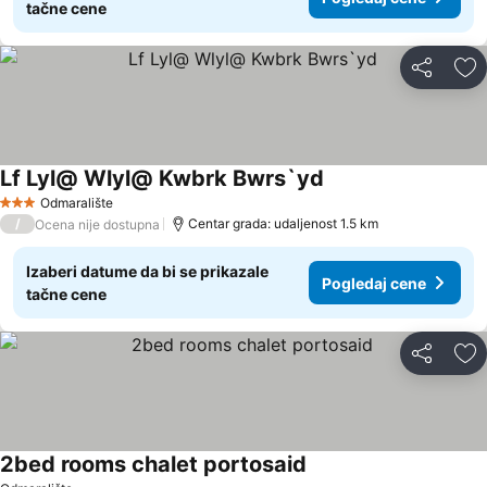
tačne cene
Deli
Do
Lf Lyl@ Wlyl@ Kwbrk Bwrs`yd
Odmaralište
3 Zvezdice
/
Centar grada: udaljenost 1.5 km
Ocena nije dostupna
Izaberi datume da bi se prikazale
Pogledaj cene
tačne cene
Deli
Do
2bed rooms chalet portosaid