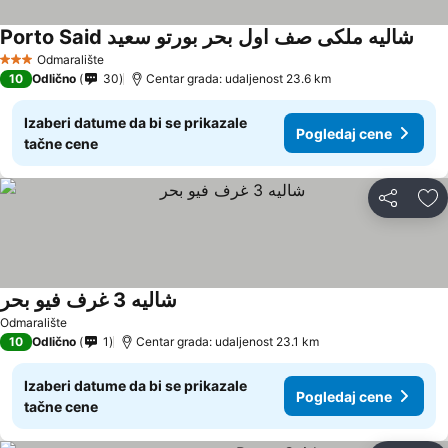
Porto Said شاليه ملكى صف اول بحر بورتو سعيد
Odmaralište
3 Zvezdice
10
Odlično
30
Centar grada: udaljenost 23.6 km
Izaberi datume da bi se prikazale
Pogledaj cene
tačne cene
Deli
Do
شاليه 3 غرف فيو بحر
Odmaralište
10
Odlično
1
Centar grada: udaljenost 23.1 km
Izaberi datume da bi se prikazale
Pogledaj cene
tačne cene