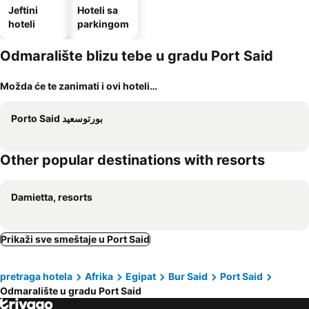
Jeftini
Hoteli sa
hoteli
parkingom
Odmaralište blizu tebe u gradu Port Said
Možda će te zanimati i ovi hoteli…
بورتوسعيد Porto Said
Other popular destinations with resorts
Damietta, resorts
Prikaži sve smeštaje u Port Said
pretraga hotela
Afrika
Egipat
Bur Said
Port Said
Odmaralište u gradu Port Said