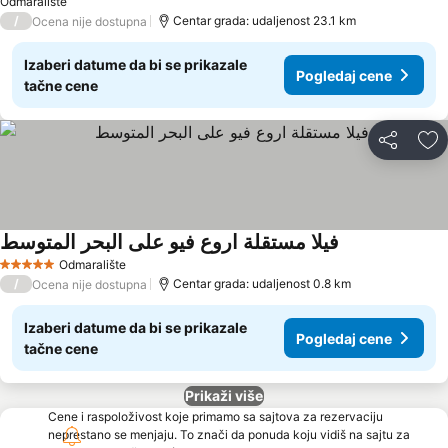
Odmaralište
/
Centar grada: udaljenost 23.1 km
Ocena nije dostupna
Izaberi datume da bi se prikazale
Pogledaj cene
tačne cene
Deli
Do
فيلا مستقلة اروع فيو على البحر المتوسط
Odmaralište
5 Zvezdice
/
Centar grada: udaljenost 0.8 km
Ocena nije dostupna
Izaberi datume da bi se prikazale
Pogledaj cene
tačne cene
Prikaži više
Cene i raspoloživost koje primamo sa sajtova za rezervaciju
neprestano se menjaju. To znači da ponuda koju vidiš na sajtu za