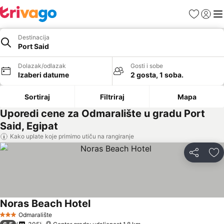
Favoriti
Prijavi
Men
Destinacija
Port Said
Dolazak/odlazak
Gosti i sobe
Izaberi datume
2 gosta, 1 soba.
Sortiraj
Filtriraj
Mapa
Uporedi cene za Odmaralište u gradu Port
Said, Egipat
Kako uplate koje primimo utiču na rangiranje
Deli
Do
Noras Beach Hotel
Odmaralište
3 Zvezdice