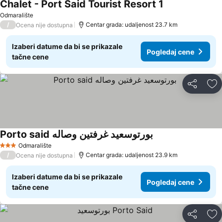
Chalet - Port Said Tourist Resort 1
Odmaralište
/
Centar grada: udaljenost 23.7 km
Ocena nije dostupna
Izaberi datume da bi se prikazale
Pogledaj cene
tačne cene
Deli
Do
Porto said بورتوسعيد غرفتين وصاله
Odmaralište
3 Zvezdice
/
Centar grada: udaljenost 23.9 km
Ocena nije dostupna
Izaberi datume da bi se prikazale
Pogledaj cene
tačne cene
Deli
Do