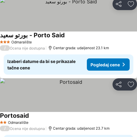
Deli
Do
بورتو سعيد - Porto Said
Odmaralište
3 Zvezdice
/
Centar grada: udaljenost 23.1 km
Ocena nije dostupna
Izaberi datume da bi se prikazale
Pogledaj cene
tačne cene
Deli
Do
Portosaid
Odmaralište
2 Zvezdice
/
Centar grada: udaljenost 23.7 km
Ocena nije dostupna