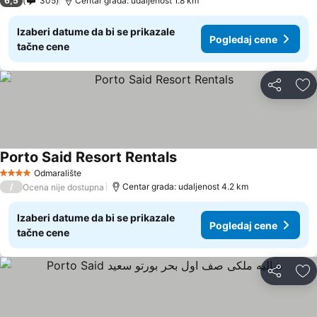
6,5
305
Centar grada: udaljenost 1.8 km
Izaberi datume da bi se prikazale
Pogledaj cene
tačne cene
Deli
Do
Porto Said Resort Rentals
Odmaralište
4 Zvezdice
/
Centar grada: udaljenost 4.2 km
Ocena nije dostupna
Izaberi datume da bi se prikazale
Pogledaj cene
tačne cene
Deli
Do