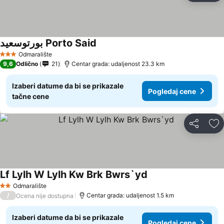
بورتوسعيد Porto Said
Odmaralište
3 Zvezdice
9,6
Odlično
21
Centar grada: udaljenost 23.3 km
Izaberi datume da bi se prikazale
Pogledaj cene
tačne cene
Deli
Do
Lf Lylh W Lylh Kw Brk Bwrs`yd
Odmaralište
2 Zvezdice
/
Centar grada: udaljenost 1.5 km
Ocena nije dostupna
Izaberi datume da bi se prikazale
Pogledaj cene