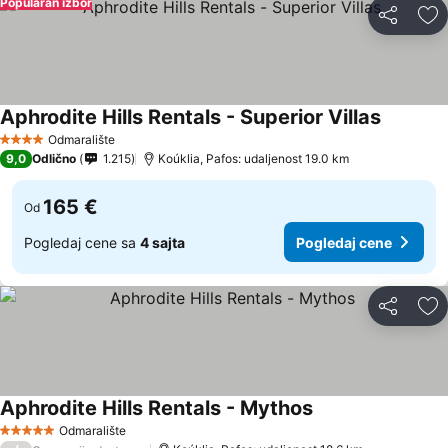
Popularan izbor
Deli
Do
Aphrodite Hills Rentals - Superior Villas
Odmaralište
4 Zvezdice
9,0
Odlično
1.215
Koúklia, Pafos: udaljenost 19.0 km
165 €
Od
Pogledaj cene sa
4 sajta
Pogledaj cene
Deli
Do
Aphrodite Hills Rentals - Mythos
Odmaralište
5 Zvezdice