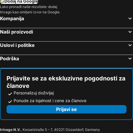
Dodaj na Google
Lako pronađi naše rezultate: dodaj
trivago kao omiljeni izvor na Google.
Kompanija
Naši proizvodi
Uslovi i politike
Podrška
Prijavite se za ekskluzivne pogodnosti za
članove
Personalizuj doživljaj
Ponude za lojalnost i cene za članove
Prijavi se
trivago N.V.
, Kesselstraße 5 – 7, 40221 Düsseldorf, Germany