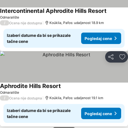
Intercontinental Aphrodite Hills Resort
Odmaralište
/
Koúklia, Pafos: udaljenost 18.9 km
Ocena nije dostupna
Izaberi datume da bi se prikazale
Pogledaj cene
tačne cene
Deli
Do
Aphrodite Hills Resort
Odmaralište
/
Koúklia, Pafos: udaljenost 19.1 km
Ocena nije dostupna
Izaberi datume da bi se prikazale
Pogledaj cene
tačne cene