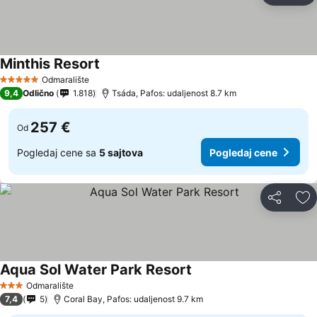
Minthis Resort
Odmaralište
5 Zvezdice
9,4
Odlično
1.818
Tsáda, Pafos: udaljenost 8.7 km
257 €
Od
Pogledaj cene sa
5 sajtova
Pogledaj cene
Deli
Do
Aqua Sol Water Park Resort
Odmaralište
3 Zvezdice
7,4
5
Coral Bay, Pafos: udaljenost 9.7 km