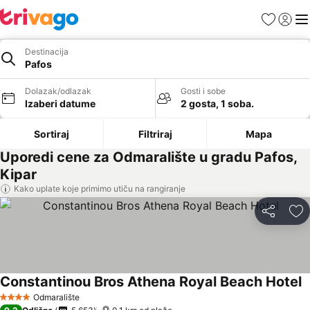
Favoriti
Prijavi
Men
Destinacija
Pafos
Dolazak/odlazak
Gosti i sobe
Izaberi datume
2 gosta, 1 soba.
Sortiraj
Filtriraj
Mapa
Uporedi cene za Odmaralište u gradu Pafos,
Kipar
Kako uplate koje primimo utiču na rangiranje
Deli
Do
Constantinou Bros Athena Royal Beach Hotel
Odmaralište
4 Zvezdice