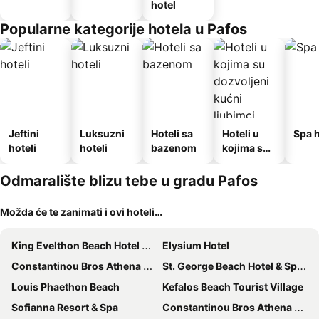
hotel
Popularne kategorije hotela u Pafos
Jeftini
Luksuzni
Hoteli sa
Hoteli u
Spa h
hoteli
hoteli
bazenom
kojima su
dozvoljeni
kućni
Odmaralište blizu tebe u gradu Pafos
ljubimci
Možda će te zanimati i ovi hoteli…
King Evelthon Beach Hotel & Resort
Elysium Hotel
Constantinou Bros Athena Royal Beach Hotel
St. George Beach Hotel & Spa Resort
Louis Phaethon Beach
Kefalos Beach Tourist Village
Sofianna Resort & Spa
Constantinou Bros Athena Beach Hotel