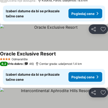
/
Koúklia, Pafos: udaljenost 18.6 km
Ocena nije dostupna
Izaberi datume da bi se prikazale
Pogledaj cene
tačne cene
Deli
Do
Oracle Exclusive Resort
Odmaralište
4 Zvezdice
8,2
Vrlo dobro
46
Centar grada: udaljenost 1.4 km
Izaberi datume da bi se prikazale
Pogledaj cene
tačne cene
Deli
Do