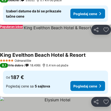
9,2
Odlično
5.653
0.1 km od plaže
Izaberi datume da bi se prikazale
Pogledaj cene
tačne cene
Popularan izbor
Deli
Do
King Evelthon Beach Hotel & Resort
Odmaralište
5 Zvezdice
8,1
Vrlo dobro
18.499
0.4 km od plaže
187 €
Od
Pogledaj cene sa
5 sajtova
Pogledaj cene
Deli
Do