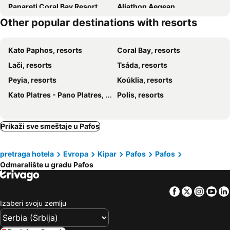
Panareti Coral Bay Resort
Aliathon Aegean
Other popular destinations with resorts
Constantinou Bros Asimina Suites Hotel
Minthis Resort
TUI BLUE Pioneer Beach
Olympic Lagoon Resort Paphos
Kato Paphos, resorts
Coral Bay, resorts
Coral Beach & Resort
Lači, resorts
Tsáda, resorts
Peyia, resorts
Koúklia, resorts
Κato Platres - Pano Platres, resorts
Polis, resorts
Prikaži sve smeštaje u Pafos
pretraga hotela
Evropa
Kipar
Pafos
Pafos
Odmaralište u gradu Pafos
Facebook
Twitter
Insta
Yo
Izaberi svoju zemlju