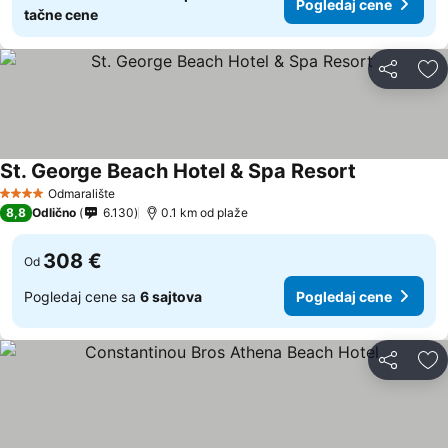
Pogledaj cene
tačne cene
Deli
Do
St. George Beach Hotel & Spa Resort
Odmaralište
4 Zvezdice
8,8
Odlično
6.130
0.1 km od plaže
308 €
Od
Pogledaj cene sa
6 sajtova
Pogledaj cene
Deli
Do