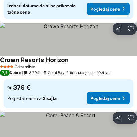
Izaberi datume da bi se prikazale
Pogledaj cene
tačne cene
Deli
Do
Crown Resorts Horizon
Odmaralište
4 Zvezdice
7,5
Dobro
3.704
Coral Bay, Pafos: udaljenost 10.4 km
379 €
Od
Pogledaj cene sa
2 sajta
Pogledaj cene
Deli
Do