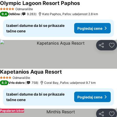
Olympic Lagoon Resort Paphos
Odmaralište
5 Zvezdice
9,4
Odlično
9.283
Kato Paphos, Pafos: udaljenost 2.8 km
Izaberi datume da bi se prikazale
Pogledaj cene
tačne cene
Deli
Do
Kapetanios Aqua Resort
Odmaralište
4 Zvezdice
8,0
Vrlo dobro
758
Coral Bay, Pafos: udaljenost 9.7 km
Izaberi datume da bi se prikazale
Pogledaj cene
tačne cene
Popularan izbor
Deli
Do