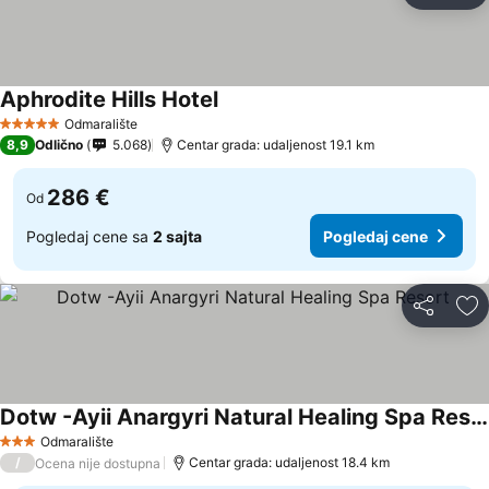
Aphrodite Hills Hotel
Odmaralište
5 Zvezdice
8,9
Odlično
5.068
Centar grada: udaljenost 19.1 km
286 €
Od
Pogledaj cene sa
2 sajta
Pogledaj cene
Deli
Do
Dotw -Ayii Anargyri Natural Healing Spa Resort
Odmaralište
3 Zvezdice
/
Centar grada: udaljenost 18.4 km
Ocena nije dostupna