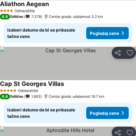
Aliathon Aegean
Odmaralište
4 Zvezdice
8,9
Odlično
7.378
Centar grada: udaljenost 3.2 km
Izaberi datume da bi se prikazale
Pogledaj cene
tačne cene
Deli
Do
Cap St Georges Villas
Odmaralište
5 Zvezdice
9,6
Odlično
1.663
Centar grada: udaljenost 16.7 km
Izaberi datume da bi se prikazale
Pogledaj cene
tačne cene
Deli
Do