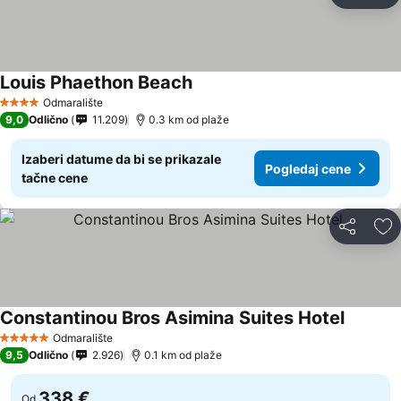
Do
Louis Phaethon Beach
Odmaralište
4 Zvezdice
9,0
Odlično
11.209
0.3 km od plaže
Izaberi datume da bi se prikazale
Pogledaj cene
tačne cene
Deli
Do
Constantinou Bros Asimina Suites Hotel
Odmaralište
5 Zvezdice
9,5
Odlično
2.926
0.1 km od plaže
338 €
Od