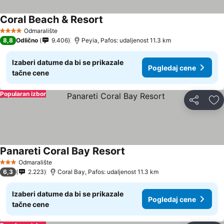
Coral Beach & Resort
Odmaralište
4 Zvezdice
8,8
Odlično
9.406
Peyia, Pafos: udaljenost 11.3 km
Izaberi datume da bi se prikazale
Pogledaj cene
tačne cene
Popularan izbor
Deli
Do
Panareti Coral Bay Resort
Odmaralište
3 Zvezdice
6,3
2.223
Coral Bay, Pafos: udaljenost 11.3 km
Izaberi datume da bi se prikazale
Pogledaj cene
tačne cene