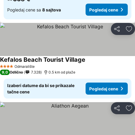
Pogledaj cene sa
8 sajtova
Pogledaj cene
Deli
Do
Kefalos Beach Tourist Village
Odmaralište
4 Zvezdice
9,0
Odlično
7.328
0.5 km od plaže
Izaberi datume da bi se prikazale
Pogledaj cene
tačne cene
Deli
Do