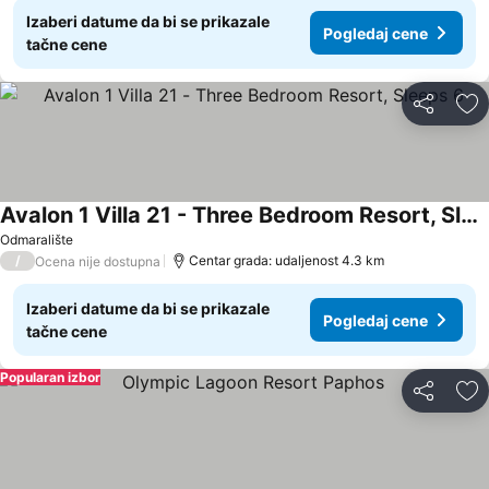
Izaberi datume da bi se prikazale
Pogledaj cene
tačne cene
Deli
Do
Avalon 1 Villa 21 - Three Bedroom Resort, Sleeps 6
Odmaralište
/
Centar grada: udaljenost 4.3 km
Ocena nije dostupna
Izaberi datume da bi se prikazale
Pogledaj cene
tačne cene
Popularan izbor
Deli
Do