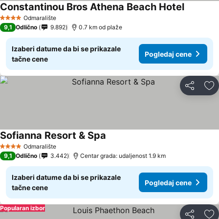
Constantinou Bros Athena Beach Hotel
Odmaralište
4 Zvezdice
9,1
Odlično
9.892
0.7 km od plaže
Izaberi datume da bi se prikazale
Pogledaj cene
tačne cene
Deli
Do
Sofianna Resort & Spa
Odmaralište
4 Zvezdice
9,1
Odlično
3.442
Centar grada: udaljenost 1.9 km
Izaberi datume da bi se prikazale
Pogledaj cene
tačne cene
Popularan izbor
Deli