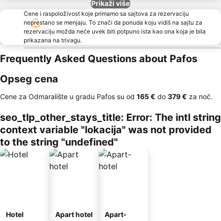
Prikaži više
Cene i raspoloživost koje primamo sa sajtova za rezervaciju
neprestano se menjaju. To znači da ponuda koju vidiš na sajtu za
rezervaciju možda neće uvek biti potpuno ista kao ona koja je bila
prikazana na trivagu.
Frequently Asked Questions about Pafos
Opseg cena
Cene za Odmaralište u gradu Pafos su od
‎165 €
do
‎379 €
za noć.
seo_tlp_other_stays_title: Error: The intl string
context variable "lokacija" was not provided
to the string "undefined"
Hotel
Apart hotel
Apart-