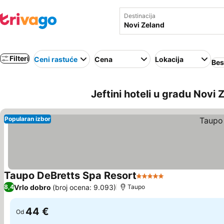
Destinacija
Filteri
Ceni rastuće
Cena
Lokacija
Bes
Jeftini hoteli u gradu Novi 
Popularan izbor
Taupo DeBretts Spa Resort
5 Zvezdice
Vrlo dobro
(broj ocena: 9.093)
8,4
Taupo
44 €
Od