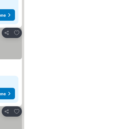
ene
Dodati u favorite
Deli
ene
Dodati u favorite
Deli