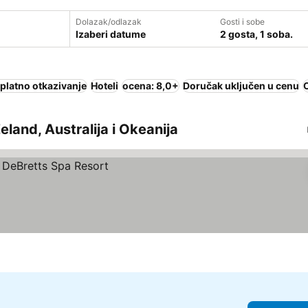
Dolazak/odlazak
Gosti i sobe
Izaberi datume
2 gosta, 1 soba.
platno otkazivanje
Hoteli
ocena: 8,0+
Doručak uključen u cenu
Zeland, Australija i Okeanija