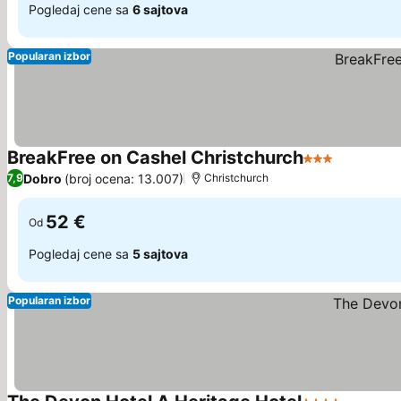
Pogledaj cene sa
6 sajtova
Popularan izbor
BreakFree on Cashel Christchurch
3 Zvezdice
Dobro
(broj ocena: 13.007)
7,9
Christchurch
52 €
Od
Pogledaj cene sa
5 sajtova
Popularan izbor