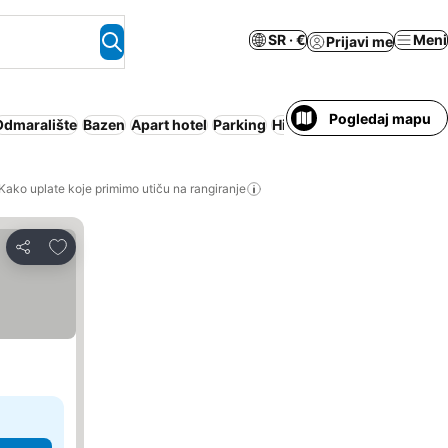
SR · €
Meni
Prijavi me
Pogledaj mapu
Odmaralište
Bazen
Apart hotel
Parking
Hidromasažna kada
Wi-F
Kako uplate koje primimo utiču na rangiranje
Dodati u favorite
Deli