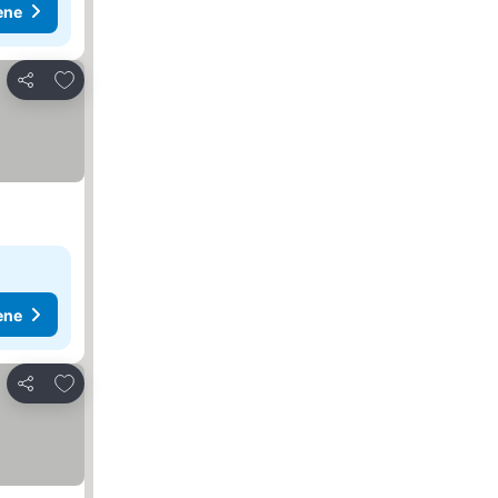
ene
Dodati u favorite
Deli
ene
Dodati u favorite
Deli