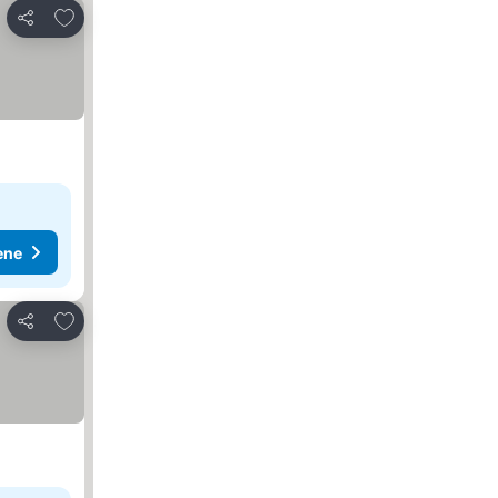
Dodati u favorite
Deli
ene
Dodati u favorite
Deli