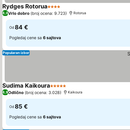
Rydges Rotorua
4 Zvezdice
Vrlo dobro
(broj ocena: 9.723)
8,0
Rotorua
84 €
Od
Pogledaj cene sa
6 sajtova
Popularan izbor
Sudima Kaikoura
5 Zvezdice
Odlično
(broj ocena: 3.028)
8,9
Kaikoura
85 €
Od
Pogledaj cene sa
6 sajtova