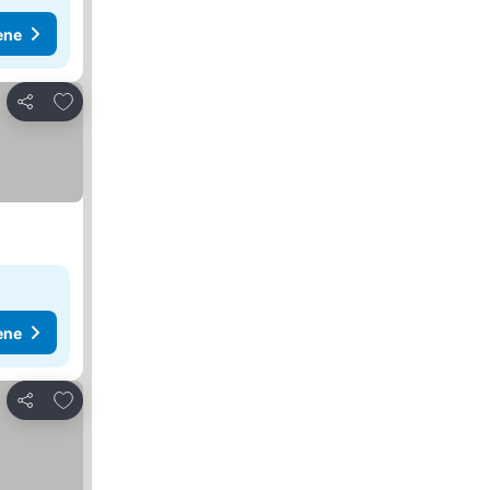
ene
Dodati u favorite
Deli
ene
Dodati u favorite
Deli