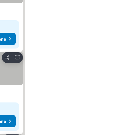
ene
Dodati u favorite
Deli
ene