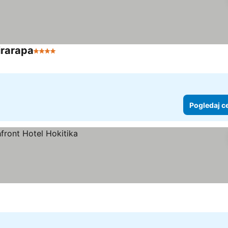
irarapa
4 Zvezdice
Pogledaj c