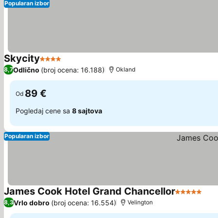
Popularan izbor
Skycity
4 Zvezdice
Odlično
(broj ocena: 16.188)
8,7
Okland
89 €
Od
Pogledaj cene sa
8 sajtova
Popularan izbor
James Cook Hotel Grand Chancellor
5 Zvezdice
Vrlo dobro
(broj ocena: 16.554)
8,3
Velington