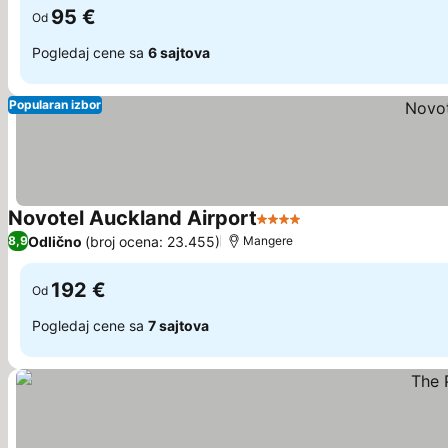
95 €
Od
Pogledaj cene sa
6 sajtova
Popularan izbor
Novotel Auckland Airport
4 Zvezdice
Odlično
(broj ocena: 23.455)
8,9
Mangere
192 €
Od
Pogledaj cene sa
7 sajtova