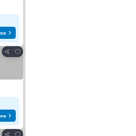
ene
Dodati u favorite
Deli
ene
Dodati u favorite