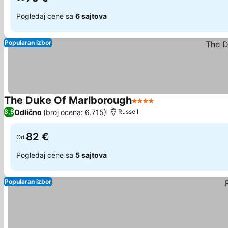
Pogledaj cene sa
6 sajtova
Popularan izbor
The Duke Of Marlborough
4 Zvezdice
Odlično
(broj ocena: 6.715)
8,9
Russell
82 €
Od
Pogledaj cene sa
5 sajtova
Popularan izbor