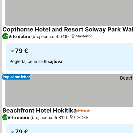
Copthorne Hotel and Resort Solway Park Wa
Vrlo dobro
(broj ocena: 4.046)
8,2
Masterton
79 €
Od
Pogledaj cene sa
6 sajtova
Popularan izbor
Beachfront Hotel Hokitika
4 Zvezdice
Vrlo dobro
(broj ocena: 5.812)
8,1
Hokitika
79 €
Od