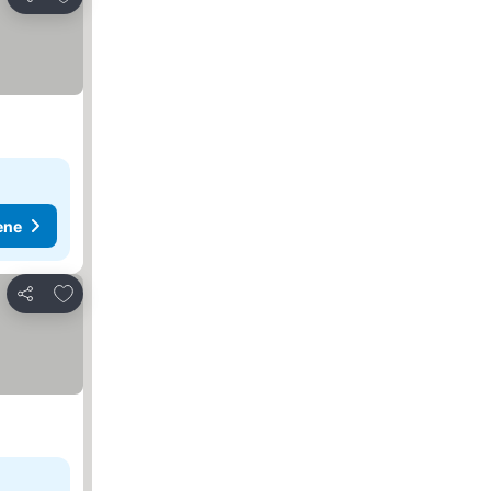
Deli
ene
Dodati u favorite
Deli