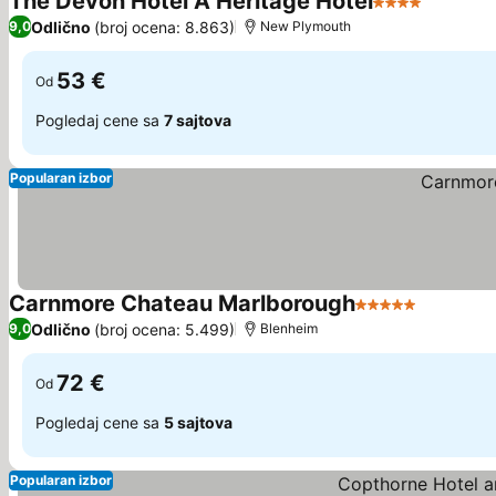
The Devon Hotel A Heritage Hotel
4 Zvezdice
Odlično
(broj ocena: 8.863)
9,0
New Plymouth
53 €
Od
Pogledaj cene sa
7 sajtova
Popularan izbor
Carnmore Chateau Marlborough
5 Zvezdice
Odlično
(broj ocena: 5.499)
9,0
Blenheim
72 €
Od
Pogledaj cene sa
5 sajtova
Popularan izbor