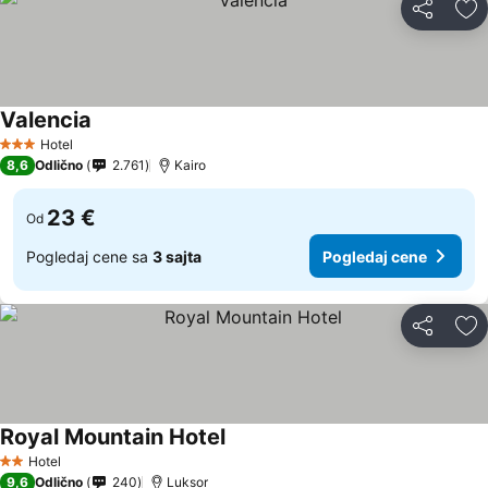
Deli
Do
Valencia
Pogledaj cene
Hotel
3 Zvezdice
8,6
Odlično
2.761
Kairo
23 €
Od
Pogledaj cene sa
3 sajta
Pogledaj cene
Deli
Do
Royal Mountain Hotel
Pogledaj cene
Hotel
2 Zvezdice
9,6
Odlično
240
Luksor