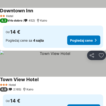
Downtown Inn
Pogledaj cene
Hotel
2 Zvezdice
8,3
Vrlo dobro
452
Kairo
14 €
Od
Pogledaj cene sa
4 sajta
Pogledaj cene
Deli
Do
Town View Hotel
Pogledaj cene
Hotel
3 Zvezdice
6,8
2.165
Kairo
14 €
Od