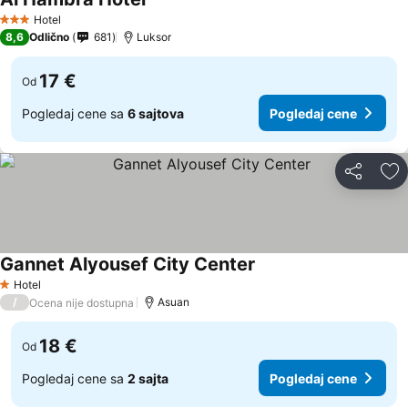
Pogledaj cene
Hotel
3 Zvezdice
8,6
Odlično
681
Luksor
17 €
Od
Pogledaj cene sa
6 sajtova
Pogledaj cene
Deli
Do
Gannet Alyousef City Center
Pogledaj cene
Hotel
1 Zvezdice
/
Asuan
Ocena nije dostupna
18 €
Od
Pogledaj cene sa
2 sajta
Pogledaj cene