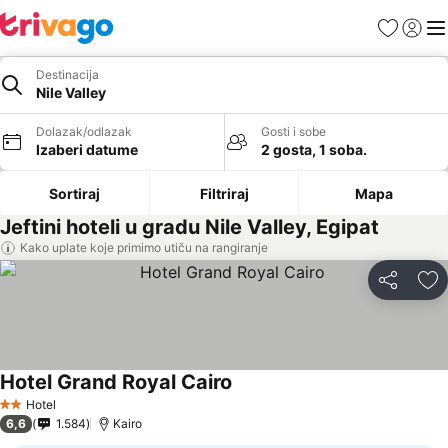
Favoriti
Prijavi
Men
Destinacija
Nile Valley
Dolazak/odlazak
Gosti i sobe
Izaberi datume
2 gosta, 1 soba.
Sortiraj
Filtriraj
Mapa
Jeftini hoteli u gradu Nile Valley, Egipat
Kako uplate koje primimo utiču na rangiranje
Deli
Do
Hotel Grand Royal Cairo
Pogledaj cene
Hotel
2 Zvezdice
6,6
1.584
Kairo