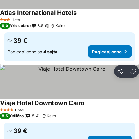
Atlas International Hotels
Pogledaj cene
Hotel
3 Zvezdice
8,0
Vrlo dobro
3.519
Kairo
39 €
Od
Pogledaj cene sa
4 sajta
Pogledaj cene
Deli
Do
Viaje Hotel Downtown Cairo
Pogledaj cene
Hotel
4 Zvezdice
8,5
Odlično
514
Kairo
39 €
Od