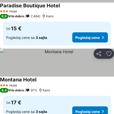
Paradise Boutique Hotel
Pogledaj cene
Hotel
3 Zvezdice
8,0
Vrlo dobro
2.464
Kairo
15 €
Od
Pogledaj cene sa
3 sajta
Pogledaj cene
Deli
Do
Montana Hotel
Pogledaj cene
Hotel
3 Zvezdice
8,4
Vrlo dobro
971
Kairo
17 €
Od
Pogledaj cene sa
3 sajta
Pogledaj cene