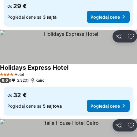
29 €
Od
Pogledaj cene sa
3 sajta
Pogledaj cene
Deli
Do
Holidays Express Hotel
Pogledaj cene
Hotel
4 Zvezdice
6,6
2.320
Kairo
32 €
Od
Pogledaj cene sa
5 sajtova
Pogledaj cene
Deli
Do