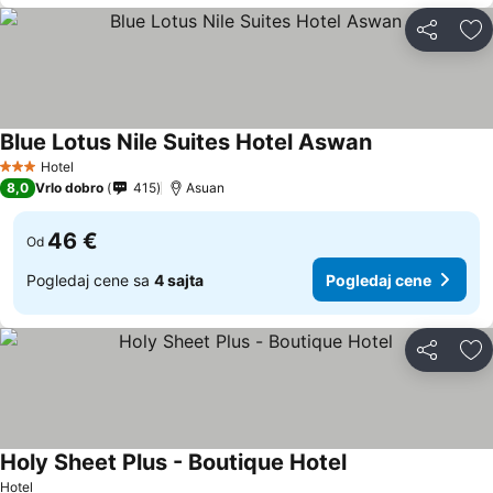
Deli
Do
Blue Lotus Nile Suites Hotel Aswan
Pogledaj cene
Hotel
3 Zvezdice
8,0
Vrlo dobro
415
Asuan
46 €
Od
Pogledaj cene sa
4 sajta
Pogledaj cene
Deli
Do
Holy Sheet Plus - Boutique Hotel
Pogledaj cene
Hotel