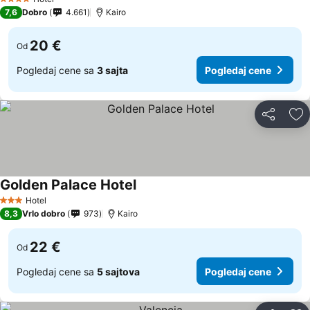
4 Zvezdice
7,6
Dobro
4.661
Kairo
20 €
Od
Pogledaj cene sa
3 sajta
Pogledaj cene
Deli
Do
Golden Palace Hotel
Pogledaj cene
Hotel
3 Zvezdice
8,3
Vrlo dobro
973
Kairo
22 €
Od
Pogledaj cene sa
5 sajtova
Pogledaj cene