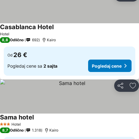
Casablanca Hotel
Pogledaj cene
Hotel
8,8
Odlično
692
Kairo
26 €
Od
Pogledaj cene sa
2 sajta
Pogledaj cene
Deli
Do
Sama hotel
Pogledaj cene
Hotel
3 Zvezdice
8,7
Odlično
1.318
Kairo