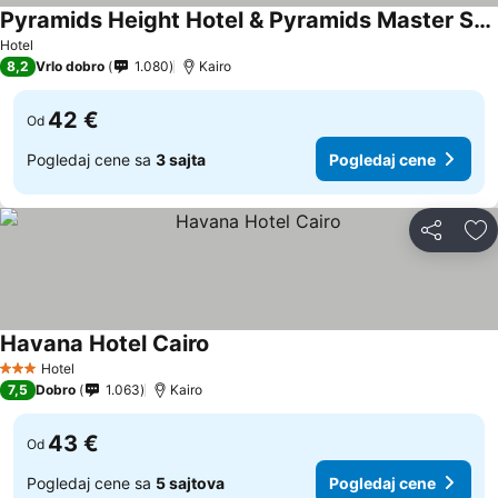
Pyramids Height Hotel & Pyramids Master Scene Rooftop
Pogledaj cene
Hotel
8,2
Vrlo dobro
1.080
Kairo
42 €
Od
Pogledaj cene sa
3 sajta
Pogledaj cene
Deli
Do
Havana Hotel Cairo
Pogledaj cene
Hotel
3 Zvezdice
7,5
Dobro
1.063
Kairo
43 €
Od
Pogledaj cene sa
5 sajtova
Pogledaj cene