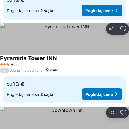
13 €
Od
Pogledaj cene sa
2 sajta
Pogledaj cene
Deli
Do
Pyramids Tower INN
Pogledaj cene
Hotel
3 Zvezdice
/
Kairo
Ocena nije dostupna
13 €
Od
Pogledaj cene sa
2 sajta
Pogledaj cene
Deli
Do