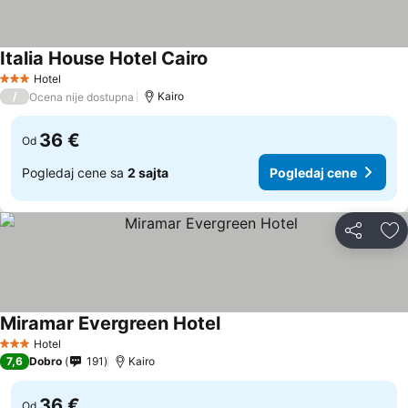
Italia House Hotel Cairo
Pogledaj cene
Hotel
3 Zvezdice
/
Kairo
Ocena nije dostupna
36 €
Od
Pogledaj cene sa
2 sajta
Pogledaj cene
Deli
Do
Miramar Evergreen Hotel
Pogledaj cene
Hotel
3 Zvezdice
7,6
Dobro
191
Kairo
36 €
Od