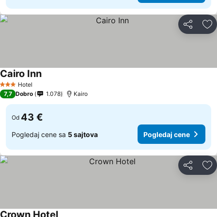
Deli
Do
Cairo Inn
Pogledaj cene
Hotel
3 Zvezdice
7,7
Dobro
1.078
Kairo
43 €
Od
Pogledaj cene sa
5 sajtova
Pogledaj cene
Deli
Do
Crown Hotel