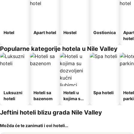
Hotel
Apart hotel
Hostel
Gostionica
Apar
hotel
Popularne kategorije hotela u Nile Valley
Luksuzni
Hoteli sa
Hoteli u
Spa hoteli
Hotel
hoteli
bazenom
kojima su
park
dozvoljeni
kućni
Jeftini hoteli blizu grada Nile Valley
ljubimci
Možda će te zanimati i ovi hoteli…