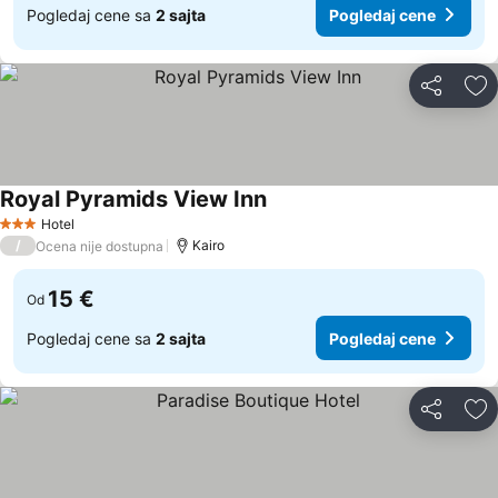
Pogledaj cene sa
2 sajta
Pogledaj cene
Deli
Do
Royal Pyramids View Inn
Pogledaj cene
Hotel
3 Zvezdice
/
Kairo
Ocena nije dostupna
15 €
Od
Pogledaj cene sa
2 sajta
Pogledaj cene
Deli
Do