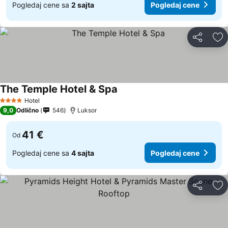
Pogledaj cene sa
2 sajta
Pogledaj cene
Deli
Do
The Temple Hotel & Spa
Pogledaj cene
Hotel
4 Zvezdice
9,0
Odlično
546
Luksor
41 €
Od
Pogledaj cene sa
4 sajta
Pogledaj cene
Deli
Do