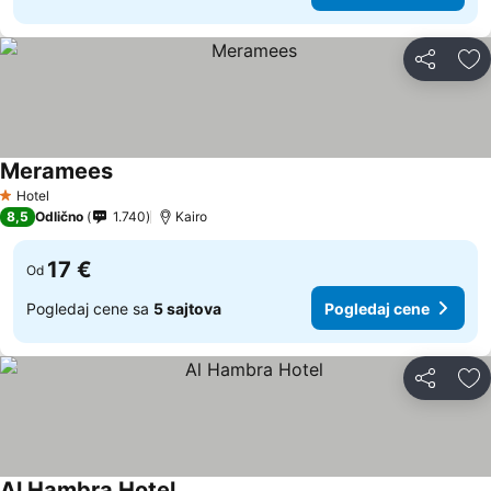
Deli
Do
Meramees
Pogledaj cene
Hotel
1 Zvezdice
8,5
Odlično
1.740
Kairo
17 €
Od
Pogledaj cene sa
5 sajtova
Pogledaj cene
Deli
Do
Al Hambra Hotel