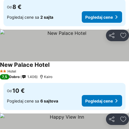
8 €
Od
Pogledaj cene sa
2 sajta
Pogledaj cene
Deli
Do
New Palace Hotel
Pogledaj cene
Hotel
2 Zvezdice
7,5
Dobro
1.406
Kairo
10 €
Od
Pogledaj cene sa
6 sajtova
Pogledaj cene
Deli
Do