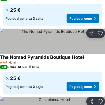
25 €
Od
Pogledaj cene sa
3 sajta
Pogledaj cene
Deli
Do
The Nomad Pyramids Boutique Hotel
Pogledaj ce
Hotel
3 Zvezdice
7,8
Dobro
53
Kairo
25 €
Od
Pogledaj cene sa
2 sajta
Pogledaj cene
Deli
Do