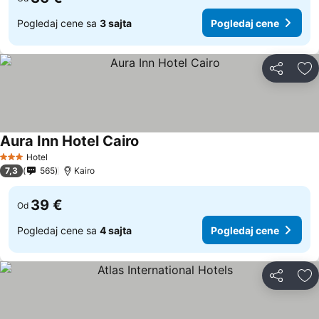
Pogledaj cene sa
3 sajta
Pogledaj cene
Deli
Do
Aura Inn Hotel Cairo
Pogledaj cene
Hotel
3 Zvezdice
7,3
565
Kairo
39 €
Od
Pogledaj cene sa
4 sajta
Pogledaj cene
Deli
Do