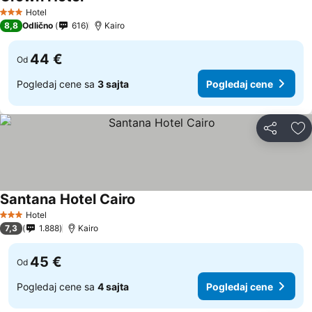
Pogledaj cene
Hotel
3 Zvezdice
8,8
Odlično
616
Kairo
44 €
Od
Pogledaj cene sa
3 sajta
Pogledaj cene
Deli
Do
Santana Hotel Cairo
Pogledaj cene
Hotel
3 Zvezdice
7,3
1.888
Kairo
45 €
Od
Pogledaj cene sa
4 sajta
Pogledaj cene