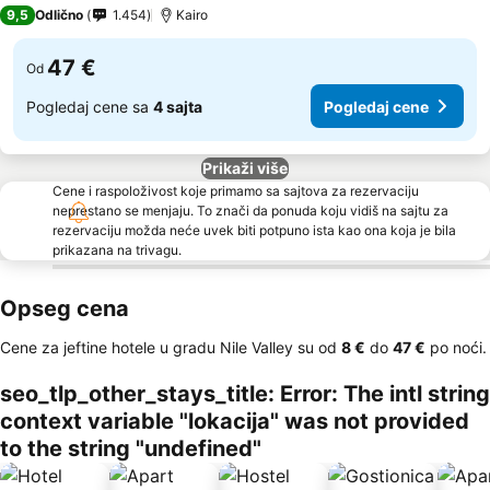
9,5
Odlično
1.454
Kairo
47 €
Od
Pogledaj cene sa
4 sajta
Pogledaj cene
Prikaži više
Cene i raspoloživost koje primamo sa sajtova za rezervaciju
neprestano se menjaju. To znači da ponuda koju vidiš na sajtu za
rezervaciju možda neće uvek biti potpuno ista kao ona koja je bila
prikazana na trivagu.
Opseg cena
Cene za jeftine hotele u gradu Nile Valley su od
‎8 €
do
‎47 €
po noći.
seo_tlp_other_stays_title: Error: The intl string
context variable "lokacija" was not provided
to the string "undefined"