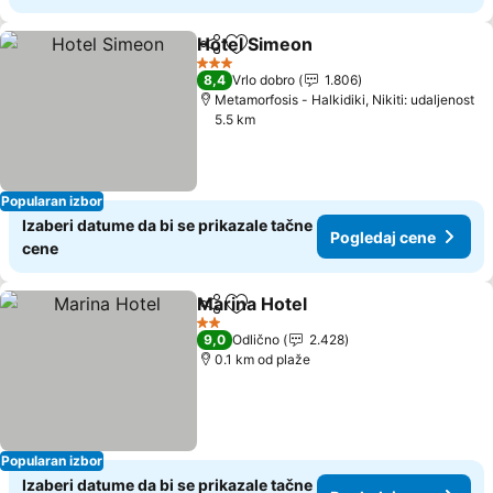
Hotel Simeon
Deli
Dodati u favorite
3 Zvezdice
8,4
Vrlo dobro
1.806
Metamorfosis - Halkidiki, Nikiti: udaljenost
5.5 km
Popularan izbor
Izaberi datume da bi se prikazale tačne
Pogledaj cene
cene
Marina Hotel
Deli
Dodati u favorite
2 Zvezdice
9,0
Odlično
2.428
0.1 km od plaže
Popularan izbor
Izaberi datume da bi se prikazale tačne