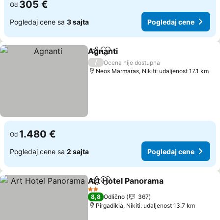
305 €
Od
Pogledaj cene sa
3 sajta
Pogledaj cene
Agnanti
Deli
Dodati u favorite
/
Ocena nije dostupna
Neos Marmaras, Nikiti: udaljenost 17.1 km
1.480 €
Od
Pogledaj cene sa
2 sajta
Pogledaj cene
Art Hotel Panorama
Deli
Dodati u favorite
2 Zvezdice
8,8
Odlično
367
Pirgadikia, Nikiti: udaljenost 13.7 km