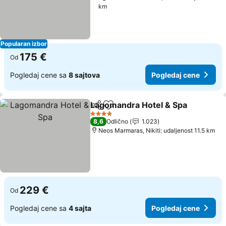
km
Popularan izbor
175 €
Od
Pogledaj cene sa
8 sajtova
Pogledaj cene
Lagomandra Hotel & Spa
Deli
Dodati u favorite
4 Zvezdice
8,6
Odlično
1.023
Neos Marmaras, Nikiti: udaljenost 11.5 km
229 €
Od
Pogledaj cene sa
4 sajta
Pogledaj cene