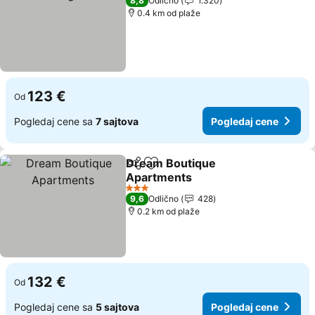
8,8
Odlično
1.320
0.4 km od plaže
123 €
Od
Pogledaj cene sa
7 sajtova
Pogledaj cene
Dream Boutique
Deli
Dodati u favorite
Apartments
3 Zvezdice
9,6
Odlično
428
0.2 km od plaže
132 €
Od
Pogledaj cene sa
5 sajtova
Pogledaj cene