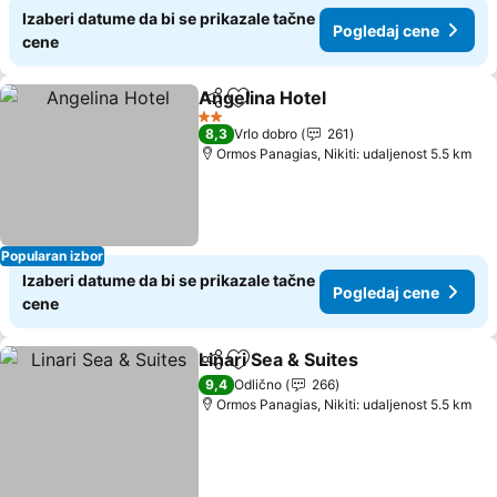
Izaberi datume da bi se prikazale tačne
Pogledaj cene
cene
Angelina Hotel
Deli
Dodati u favorite
2 Zvezdice
8,3
Vrlo dobro
261
Ormos Panagias, Nikiti: udaljenost 5.5 km
Popularan izbor
Izaberi datume da bi se prikazale tačne
Pogledaj cene
cene
Linari Sea & Suites
Deli
Dodati u favorite
9,4
Odlično
266
Ormos Panagias, Nikiti: udaljenost 5.5 km