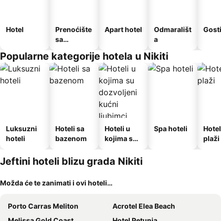
Hotel
Prenoćište
Apart hotel
Odmarališt
Gost
sa
a
doručkom
Popularne kategorije hotela u Nikiti
Luksuzni
Hoteli sa
Hoteli u
Spa hoteli
Hotel
hoteli
bazenom
kojima su
plaži
dozvoljeni
kućni
Jeftini hoteli blizu grada Nikiti
ljubimci
Možda će te zanimati i ovi hoteli…
Porto Carras Meliton
Acrotel Elea Beach
Melissa Gold Coast
Hotel Petunia