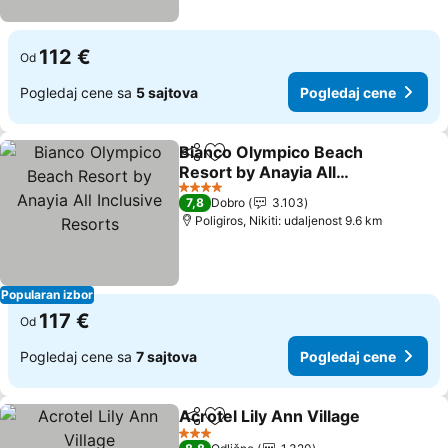
112 €
Od
Pogledaj cene sa
5 sajtova
Pogledaj cene
Bianco Olympico Beach
Deli
Dodati u favorite
Resort by Anayia All
Inclusive Resorts
4 Zvezdice
7,8
Dobro
3.103
Poligiros, Nikiti: udaljenost 9.6 km
Popularan izbor
117 €
Od
Pogledaj cene sa
7 sajtova
Pogledaj cene
Acrotel Lily Ann Village
Deli
Dodati u favorite
3 Zvezdice