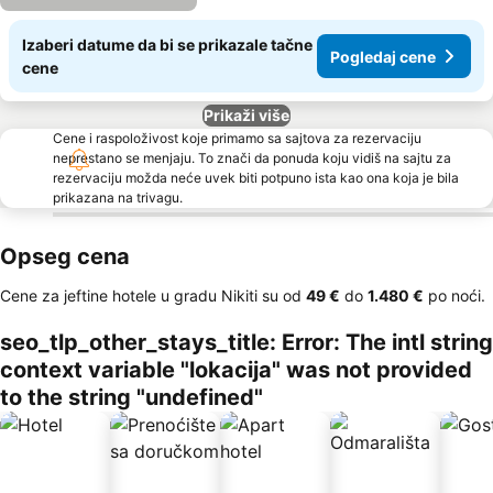
Izaberi datume da bi se prikazale tačne
Pogledaj cene
cene
Prikaži više
Cene i raspoloživost koje primamo sa sajtova za rezervaciju
neprestano se menjaju. To znači da ponuda koju vidiš na sajtu za
rezervaciju možda neće uvek biti potpuno ista kao ona koja je bila
prikazana na trivagu.
Opseg cena
Cene za jeftine hotele u gradu Nikiti su od
‎49 €
do
‎1.480 €
po noći.
seo_tlp_other_stays_title: Error: The intl string
context variable "lokacija" was not provided
to the string "undefined"