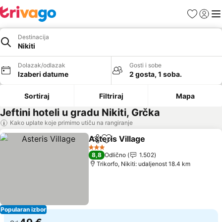
Favoriti
Prijavi
Men
Destinacija
Nikiti
Dolazak/odlazak
Gosti i sobe
Izaberi datume
2 gosta, 1 soba.
Sortiraj
Filtriraj
Mapa
Jeftini hoteli u gradu Nikiti, Grčka
Kako uplate koje primimo utiču na rangiranje
Asteris Village
Deli
Dodati u favorite
3 Zvezdice
8,8
Odlično
1.502
Trikorfo, Nikiti: udaljenost 18.4 km
Popularan izbor