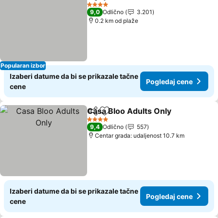
Deli
Dodati u favorite
4 Zvezdice
9,0
Odlično
3.201
0.2 km od plaže
Popularan izbor
Izaberi datume da bi se prikazale tačne
Pogledaj cene
cene
Casa Bloo Adults Only
Deli
Dodati u favorite
4 Zvezdice
9,4
Odlično
557
Centar grada: udaljenost 10.7 km
Izaberi datume da bi se prikazale tačne
Pogledaj cene
cene