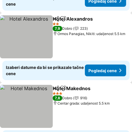
Pogledaj cene
cene
Hotel Alexandros
Deli
Dodati u favorite
2 Zvezdice
7,9
Dobro
223
Ormos Panagias, Nikiti: udaljenost 5.5 km
Izaberi datume da bi se prikazale tačne
Pogledaj cene
cene
Hotel Makednos
Deli
Dodati u favorite
3 Zvezdice
7,8
Dobro
916
Centar grada: udaljenost 5.5 km