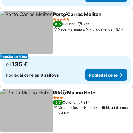
Porto Carras Meliton
Deli
Dodati u favorite
5 Zvezdice
8,5
Odlično
7.992
Neos Marmaras, Nikiti: udaljenost 19.1 km
Popularan izbor
135 €
Od
Pogledaj cene sa
9 sajtova
Pogledaj cene
Porto Matina Hotel
Deli
Dodati u favorite
3 Zvezdice
8,7
Odlično
917
Metamorfosis - Halkidiki, Nikiti: udaljenost
5.4 km