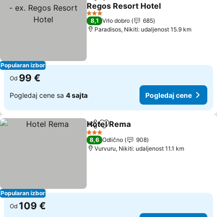
Deli
Dodati u favorite
Regos Resort Hotel
3 Zvezdice
8,1
Vrlo dobro
685
Paradisos, Nikiti: udaljenost 15.9 km
Popularan izbor
99 €
Od
Pogledaj cene sa
4 sajta
Pogledaj cene
Hotel Rema
Deli
Dodati u favorite
3 Zvezdice
8,6
Odlično
908
Vurvuru, Nikiti: udaljenost 11.1 km
Popularan izbor
109 €
Od