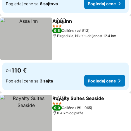
Pogledaj cene sa
6 sajtova
Pogledaj cene
Assa Inn
Deli
Dodati u favorite
3 Zvezdice
9,5
Odlično
513
Pirgadikia, Nikiti: udaljenost 12.4 km
110 €
Od
Pogledaj cene sa
3 sajta
Pogledaj cene
Royalty Suites Seaside
Deli
Dodati u favorite
3 Zvezdice
9,0
Odlično
1.065
0.4 km od plaže