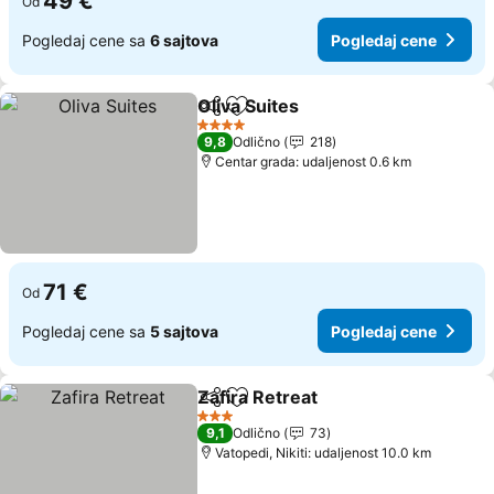
49 €
Od
Pogledaj cene sa
6 sajtova
Pogledaj cene
Oliva Suites
Deli
Dodati u favorite
4 Zvezdice
9,8
Odlično
218
Centar grada: udaljenost 0.6 km
71 €
Od
Pogledaj cene sa
5 sajtova
Pogledaj cene
Zafira Retreat
Deli
Dodati u favorite
3 Zvezdice
9,1
Odlično
73
Vatopedi, Nikiti: udaljenost 10.0 km