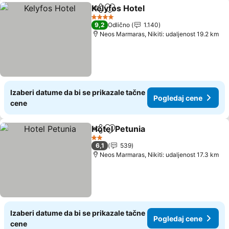
Kelyfos Hotel
Deli
Dodati u favorite
4 Zvezdice
9,2
Odlično
1.140
Neos Marmaras, Nikiti: udaljenost 19.2 km
Izaberi datume da bi se prikazale tačne
Pogledaj cene
cene
Hotel Petunia
Deli
Dodati u favorite
2 Zvezdice
6,1
539
Neos Marmaras, Nikiti: udaljenost 17.3 km
Izaberi datume da bi se prikazale tačne
Pogledaj cene
cene