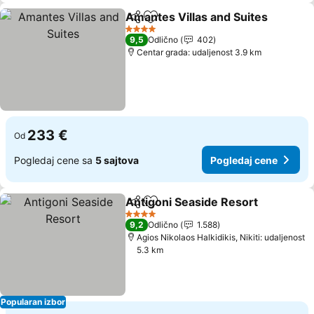
Amantes Villas and Suites
Deli
Dodati u favorite
4 Zvezdice
9,5
Odlično
402
Centar grada: udaljenost 3.9 km
233 €
Od
Pogledaj cene sa
5 sajtova
Pogledaj cene
Antigoni Seaside Resort
Deli
Dodati u favorite
4 Zvezdice
9,2
Odlično
1.588
Agios Nikolaos Halkidikis, Nikiti: udaljenost
5.3 km
Popularan izbor