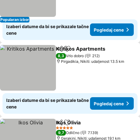
Popularan izbor
Izaberi datume da bi se prikazale tačne
Pogledaj cene
cene
Kritikos Apartments
Deli
Dodati u favorite
8,3
Vrlo dobro
212
Pirgadikia, Nikiti: udaljenost 13.5 km
Izaberi datume da bi se prikazale tačne
Pogledaj cene
cene
Ikos Olivia
Deli
Dodati u favorite
5 Zvezdice
9,7
Odlično
7.139
Gerakini, Nikiti: udaljenost 19.1 km