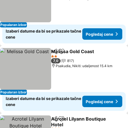
Popularan izbor
Izaberi datume da bi se prikazale tačne
Pogledaj cene
cene
Melissa Gold Coast
Deli
Dodati u favorite
2 Zvezdice
7,0
817
Psakudia, Nikiti: udaljenost 15.4 km
Popularan izbor
Izaberi datume da bi se prikazale tačne
Pogledaj cene
cene
Acrotel Lilyann Boutique
Deli
Dodati u favorite
Hotel