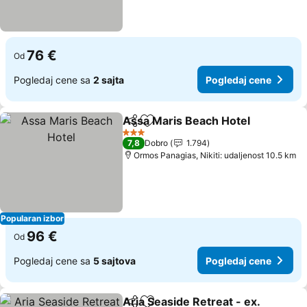
76 €
Od
Pogledaj cene sa
2 sajta
Pogledaj cene
Assa Maris Beach Hotel
Deli
Dodati u favorite
3 Zvezdice
7,8
Dobro
1.794
Ormos Panagias, Nikiti: udaljenost 10.5 km
Popularan izbor
96 €
Od
Pogledaj cene sa
5 sajtova
Pogledaj cene
Aria Seaside Retreat - ex.