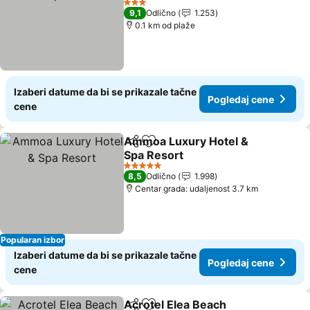
3 Zvezdice
9,1
Odlično
1.253
0.1 km od plaže
Izaberi datume da bi se prikazale tačne
Pogledaj cene
cene
Ammoa Luxury Hotel &
Deli
Dodati u favorite
Spa Resort
5 Zvezdice
8,5
Odlično
1.998
Centar grada: udaljenost 3.7 km
Popularan izbor
Izaberi datume da bi se prikazale tačne
Pogledaj cene
cene
Acrotel Elea Beach