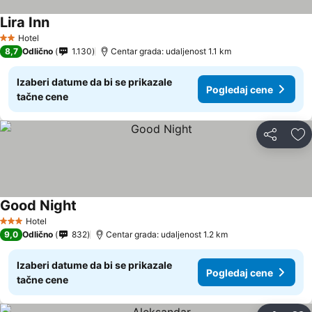
Lira Inn
Pogledaj cene
Hotel
2 Zvezdice
8,7
Odlično
1.130
Centar grada: udaljenost 1.1 km
Izaberi datume da bi se prikazale
Pogledaj cene
tačne cene
Deli
Do
Good Night
Pogledaj cene
Hotel
3 Zvezdice
9,0
Odlično
832
Centar grada: udaljenost 1.2 km
Izaberi datume da bi se prikazale
Pogledaj cene
tačne cene