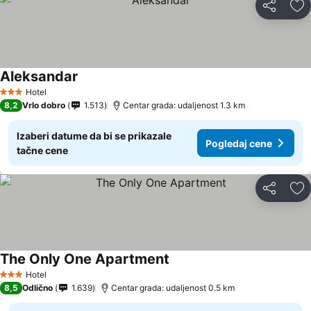
Deli
Do
Aleksandar
Pogledaj cene
Hotel
3 Zvezdice
8,2
Vrlo dobro
1.513
Centar grada: udaljenost 1.3 km
Izaberi datume da bi se prikazale
Pogledaj cene
tačne cene
Deli
Do
The Only One Apartment
Pogledaj cene
Hotel
3 Zvezdice
8,5
Odlično
1.639
Centar grada: udaljenost 0.5 km