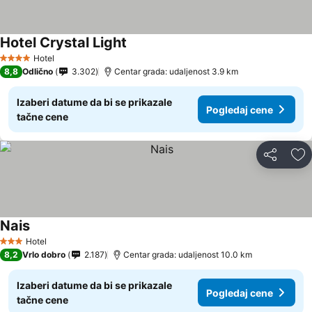
Hotel Crystal Light
Pogledaj cene
Hotel
4 Zvezdice
8,8
Odlično
3.302
Centar grada: udaljenost 3.9 km
Izaberi datume da bi se prikazale
Pogledaj cene
tačne cene
Deli
Do
Nais
Pogledaj cene
Hotel
3 Zvezdice
8,2
Vrlo dobro
2.187
Centar grada: udaljenost 10.0 km
Izaberi datume da bi se prikazale
Pogledaj cene
tačne cene