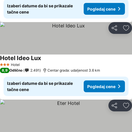
Izaberi datume da bi se prikazale
Pogledaj cene
tačne cene
Deli
Do
Hotel Ideo Lux
Pogledaj cene
Hotel
3 Zvezdice
8,9
Odlično
2.491
Centar grada: udaljenost 3.6 km
Izaberi datume da bi se prikazale
Pogledaj cene
tačne cene
Deli
Do