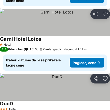
tačne cene
Deli
Do
Garni Hotel Lotos
Pogledaj cene
Hotel
1 Zvezdice
8,3
Vrlo dobro
1.516
Centar grada: udaljenost 1.0 km
Izaberi datume da bi se prikazale
Pogledaj cene
tačne cene
Deli
Do
DuoD
Pogledaj cene
Hotel