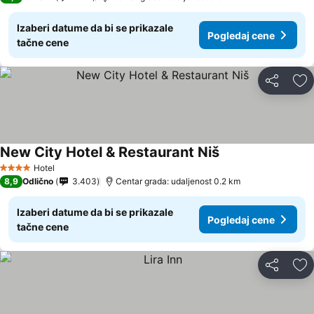
Izaberi datume da bi se prikazale
Pogledaj cene
tačne cene
Deli
Do
New City Hotel & Restaurant Niš
Pogledaj cene
Hotel
4 Zvezdice
8,9
Odlično
3.403
Centar grada: udaljenost 0.2 km
Izaberi datume da bi se prikazale
Pogledaj cene
tačne cene
Deli
Do