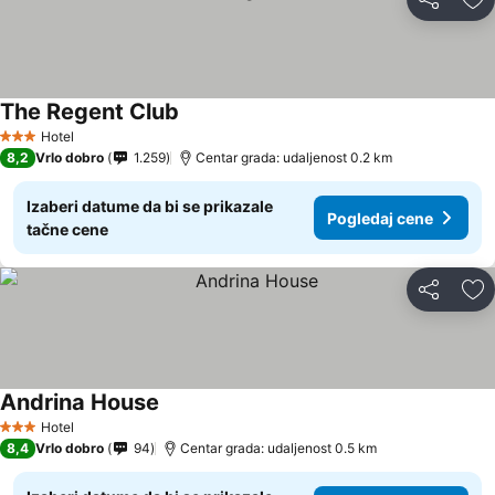
Deli
Do
The Regent Club
Pogledaj cene
Hotel
3 Zvezdice
8,2
Vrlo dobro
1.259
Centar grada: udaljenost 0.2 km
Izaberi datume da bi se prikazale
Pogledaj cene
tačne cene
Deli
Do
Andrina House
Pogledaj cene
Hotel
3 Zvezdice
8,4
Vrlo dobro
94
Centar grada: udaljenost 0.5 km