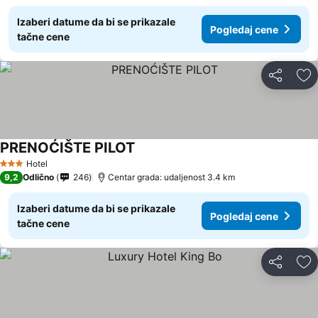
Izaberi datume da bi se prikazale
Pogledaj cene
tačne cene
Deli
Do
PRENOĆIŠTE PILOT
Pogledaj cene
Hotel
3 Zvezdice
9,2
Odlično
246
Centar grada: udaljenost 3.4 km
Izaberi datume da bi se prikazale
Pogledaj cene
tačne cene
Deli
Do