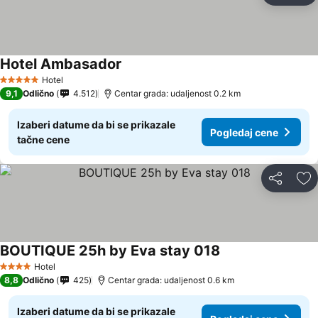
Hotel Ambasador
Pogledaj cene
Hotel
5 Zvezdice
9,1
Odlično
4.512
Centar grada: udaljenost 0.2 km
Izaberi datume da bi se prikazale
Pogledaj cene
tačne cene
Deli
Do
BOUTIQUE 25h by Eva stay 018
Pogledaj cene
Hotel
4 Zvezdice
8,8
Odlično
425
Centar grada: udaljenost 0.6 km
Izaberi datume da bi se prikazale