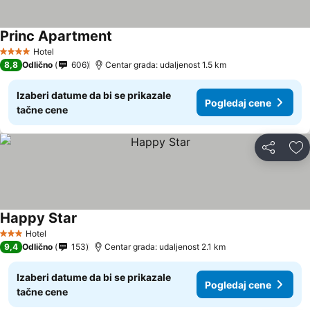
Princ Apartment
Pogledaj cene
Hotel
4 Zvezdice
8,8
Odlično
606
Centar grada: udaljenost 1.5 km
Izaberi datume da bi se prikazale
Pogledaj cene
tačne cene
Deli
Do
Happy Star
Pogledaj cene
Hotel
3 Zvezdice
9,4
Odlično
153
Centar grada: udaljenost 2.1 km
Izaberi datume da bi se prikazale
Pogledaj cene
tačne cene