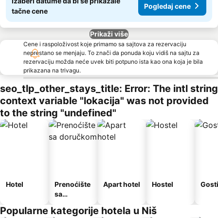
Izaberi datume da bi se prikazale
Pogledaj cene
tačne cene
Prikaži više
Cene i raspoloživost koje primamo sa sajtova za rezervaciju
neprestano se menjaju. To znači da ponuda koju vidiš na sajtu za
rezervaciju možda neće uvek biti potpuno ista kao ona koja je bila
prikazana na trivagu.
seo_tlp_other_stays_title: Error: The intl string
context variable "lokacija" was not provided
to the string "undefined"
Hotel
Prenoćište
Apart hotel
Hostel
Gost
sa
doručkom
Popularne kategorije hotela u Niš