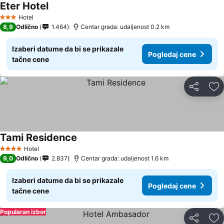
Eter Hotel
Pogledaj cene
Hotel
3 Zvezdice
8,9
Odlično
1.464
Centar grada: udaljenost 0.2 km
Izaberi datume da bi se prikazale
Pogledaj cene
tačne cene
Deli
Do
Tami Residence
Pogledaj cene
Hotel
4 Zvezdice
9,0
Odlično
2.837
Centar grada: udaljenost 1.6 km
Izaberi datume da bi se prikazale
Pogledaj cene
tačne cene
Popularan izbor
Deli
Do