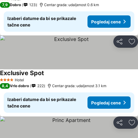
3 Zvezdice
7,9
Dobro
123
Centar grada: udaljenost 0.6 km
Izaberi datume da bi se prikazale
Pogledaj cene
tačne cene
Deli
Do
Exclusive Spot
Pogledaj cene
Hotel
4 Zvezdice
8,4
Vrlo dobro
222
Centar grada: udaljenost 3.1 km
Izaberi datume da bi se prikazale
Pogledaj cene
tačne cene
Deli
Do