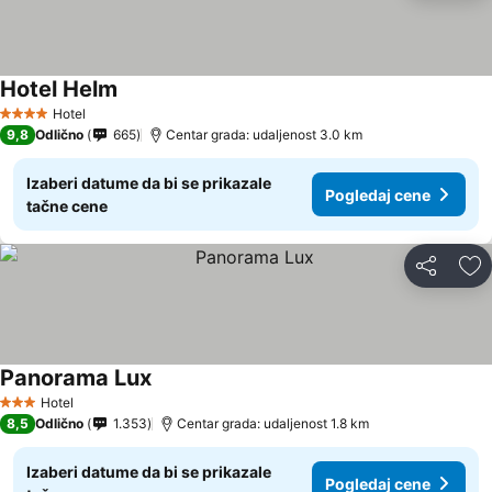
Hotel Helm
Pogledaj cene
Hotel
4 Zvezdice
9,8
Odlično
665
Centar grada: udaljenost 3.0 km
Izaberi datume da bi se prikazale
Pogledaj cene
tačne cene
Deli
Do
Panorama Lux
Pogledaj cene
Hotel
3 Zvezdice
8,5
Odlično
1.353
Centar grada: udaljenost 1.8 km
Izaberi datume da bi se prikazale
Pogledaj cene