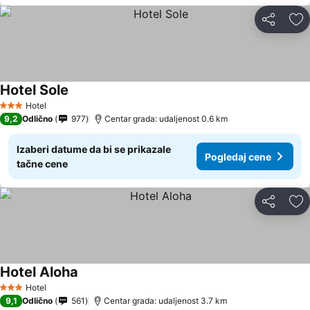
Deli
Do
Hotel Sole
Pogledaj cene
Hotel
3 Zvezdice
9,2
Odlično
977
Centar grada: udaljenost 0.6 km
Izaberi datume da bi se prikazale
Pogledaj cene
tačne cene
Deli
Do
Hotel Aloha
Pogledaj cene
Hotel
3 Zvezdice
9,1
Odlično
561
Centar grada: udaljenost 3.7 km