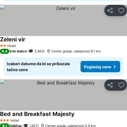
Deli
Do
Zeleni vir
Pogledaj cene
Hotel
2 Zvezdice
8,4
Vrlo dobro
2.563
Centar grada: udaljenost 8.1 km
Izaberi datume da bi se prikazale
Pogledaj cene
tačne cene
Deli
Do
Bed and Breakfast Majesty
Pogledaj cene
Hotel
3 Zvezdice
9,1
Odlično
1.927
Centar grada: udaljenost 0.9 km