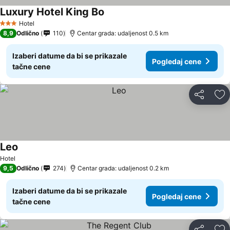
Luxury Hotel King Bo
Pogledaj cene
Hotel
3 Zvezdice
8,9
Odlično
110
Centar grada: udaljenost 0.5 km
Izaberi datume da bi se prikazale
Pogledaj cene
tačne cene
Deli
Do
Leo
Pogledaj cene
Hotel
9,5
Odlično
274
Centar grada: udaljenost 0.2 km
Izaberi datume da bi se prikazale
Pogledaj cene
tačne cene