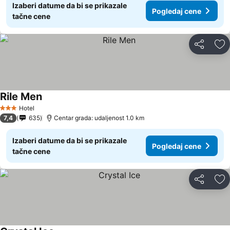
Izaberi datume da bi se prikazale
Pogledaj cene
tačne cene
Deli
Do
Rile Men
Pogledaj cene
Hotel
3 Zvezdice
7,4
635
Centar grada: udaljenost 1.0 km
Izaberi datume da bi se prikazale
Pogledaj cene
tačne cene
Deli
Do