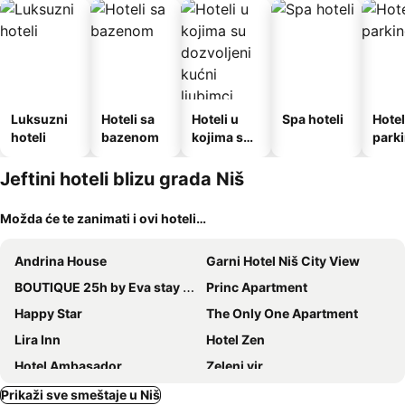
Luksuzni
Hoteli sa
Hoteli u
Spa hoteli
Hotel
hoteli
bazenom
kojima su
park
dozvoljeni
kućni
Jeftini hoteli blizu grada Niš
ljubimci
Možda će te zanimati i ovi hoteli…
Andrina House
Garni Hotel Niš City View
BOUTIQUE 25h by Eva stay 018
Princ Apartment
Happy Star
The Only One Apartment
Lira Inn
Hotel Zen
Hotel Ambasador
Zeleni vir
Consul
Antonio Suits
Prikaži sve smeštaje u Niš