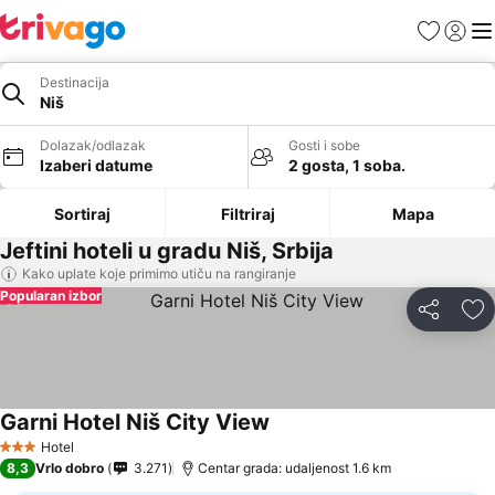
Favoriti
Prijavi
Men
Destinacija
Niš
Dolazak/odlazak
Gosti i sobe
Izaberi datume
2 gosta, 1 soba.
Sortiraj
Filtriraj
Mapa
Jeftini hoteli u gradu Niš, Srbija
Kako uplate koje primimo utiču na rangiranje
Popularan izbor
Deli
Do
Garni Hotel Niš City View
Pogledaj cene
Hotel
3 Zvezdice
8,3
Vrlo dobro
3.271
Centar grada: udaljenost 1.6 km