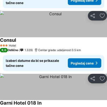
Pogledaj cene
tačne cene
Deli
Do
Consul
Pogledaj cene
Hotel
3 Zvezdice
9,0
Odlično
1.329
Centar grada: udaljenost 0.5 km
Izaberi datume da bi se prikazale
Pogledaj cene
tačne cene
Deli
Do
Garni Hotel 018 In
Pogledaj cene