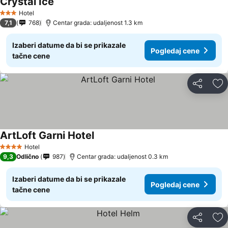
Crystal Ice
Pogledaj cene
Hotel
3 Zvezdice
7,1
768
Centar grada: udaljenost 1.3 km
Izaberi datume da bi se prikazale
Pogledaj cene
tačne cene
Deli
Do
ArtLoft Garni Hotel
Pogledaj cene
Hotel
4 Zvezdice
9,3
Odlično
987
Centar grada: udaljenost 0.3 km
Izaberi datume da bi se prikazale
Pogledaj cene
tačne cene
Deli
Do