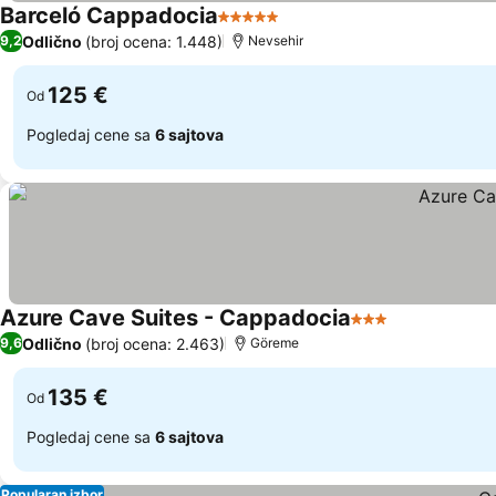
Barceló Cappadocia
5 Zvezdice
Odlično
(broj ocena: 1.448)
9,2
Nevsehir
125 €
Od
Pogledaj cene sa
6 sajtova
Azure Cave Suites - Cappadocia
3 Zvezdice
Odlično
(broj ocena: 2.463)
9,6
Göreme
135 €
Od
Pogledaj cene sa
6 sajtova
Popularan izbor