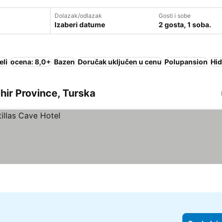
Dolazak/odlazak
Gosti i sobe
Izaberi datume
2 gosta, 1 soba.
eli
ocena: 8,0+
Bazen
Doručak uključen u cenu
Polupansion
Hi
ehir Province, Turska