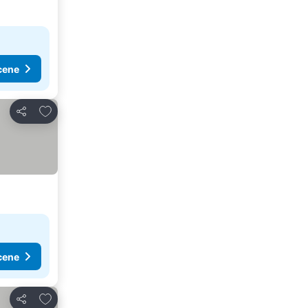
cene
Dodati u favorite
Deli
cene
Dodati u favorite
Deli