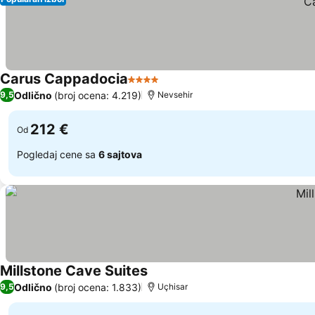
Carus Cappadocia
4 Zvezdice
Odlično
(broj ocena: 4.219)
9,5
Nevsehir
212 €
Od
Pogledaj cene sa
6 sajtova
Millstone Cave Suites
Odlično
(broj ocena: 1.833)
9,5
Uçhisar