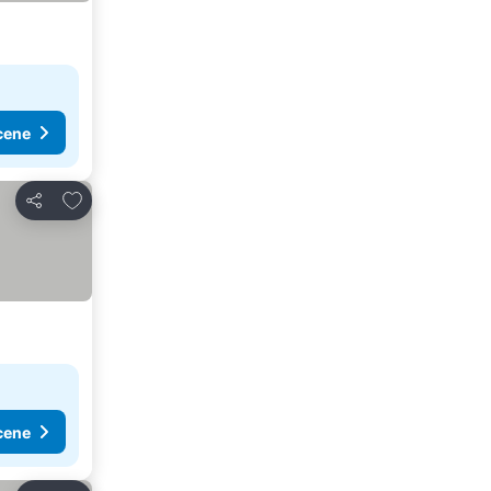
cene
Dodati u favorite
Deli
cene