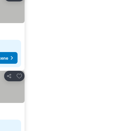
cene
Dodati u favorite
Deli