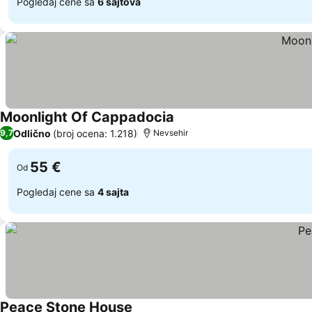
Pogledaj cene sa
6 sajtova
Moonlight Of Cappadocia
Odlično
(broj ocena: 1.218)
9,7
Nevsehir
55 €
Od
Pogledaj cene sa
4 sajta
Peace Stone House