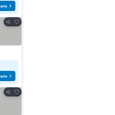
cene
Dodati u favorite
Deli
cene
Dodati u favorite
Deli