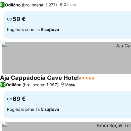
Odlično
(broj ocena: 1.277)
9,1
Göreme
59 €
Od
Pogledaj cene sa
6 sajtova
Aja Cappadocia Cave Hotel
5 Zvezdice
Odlično
(broj ocena: 1.057)
9,6
Urgup
69 €
Od
Pogledaj cene sa
5 sajtova