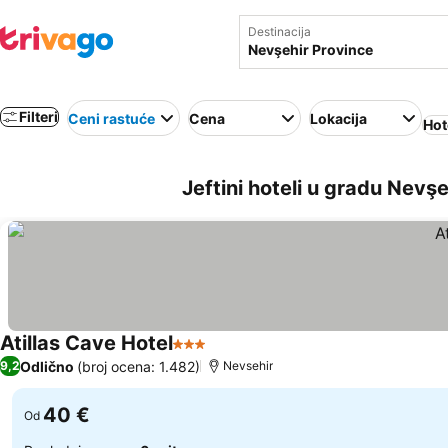
Destinacija
Filteri
Ceni rastuće
Cena
Lokacija
Hot
Jeftini hoteli u gradu Nevş
Atillas Cave Hotel
3 Zvezdice
Odlično
(broj ocena: 1.482)
9,2
Nevsehir
40 €
Od