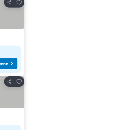
Dodati u favorite
Deli
cene
Dodati u favorite
Deli