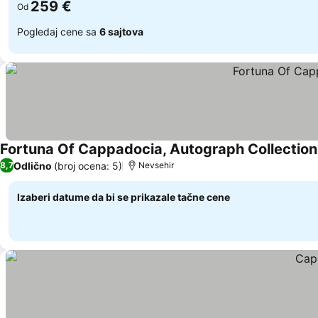
259 €
Od
Pogledaj cene sa
6 sajtova
Fortuna Of Cappadocia, Autograph Collection
Odlično
(broj ocena: 5)
8,7
Nevsehir
Izaberi datume da bi se prikazale tačne cene