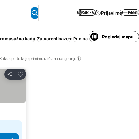
SR · €
Meni
Prijavi me
Pogledaj mapu
dromasažna kada
Zatvoreni bazen
Pun pansion
Odmaralište
Apar
Kako uplate koje primimo utiču na rangiranje
Dodati u favorite
Deli