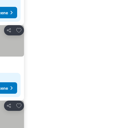
cene
Dodati u favorite
Deli
cene
Dodati u favorite
Deli