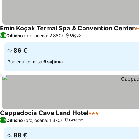
Emin Koçak Termal Spa & Convention Center
5
Odlično
(broj ocena: 2.880)
8,8
Urgup
86 €
Od
Pogledaj cene sa
6 sajtova
Cappadocia Cave Land Hotel
3 Zvezdice
Odlično
(broj ocena: 1.370)
9,5
Göreme
88 €
Od