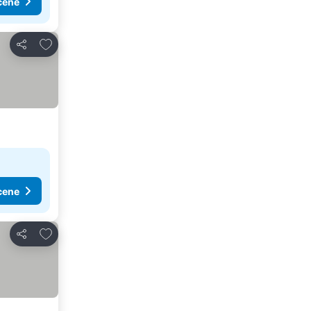
cene
Dodati u favorite
Deli
cene
Dodati u favorite
Deli