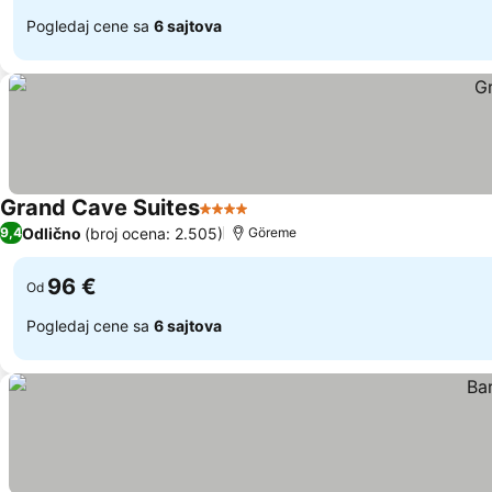
Pogledaj cene sa
6 sajtova
Grand Cave Suites
4 Zvezdice
Odlično
(broj ocena: 2.505)
9,4
Göreme
96 €
Od
Pogledaj cene sa
6 sajtova