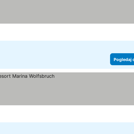
edaj cene
Pogledaj 
 cene