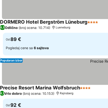
DORMERO Hotel Bergström Lüneburg
4 Zvezdice
Pogl
Odlično
(broj ocena: 10.714)
8,5
Lueneburg
89 €
Od
Pogledaj cene sa
6 sajtova
Popularan izbor
Precise Resort Marina Wolfsbruch
4 Zvezdice
Pogledaj
Vrlo dobro
(broj ocena: 10.153)
8,1
Rajnsberg
92 €
Od