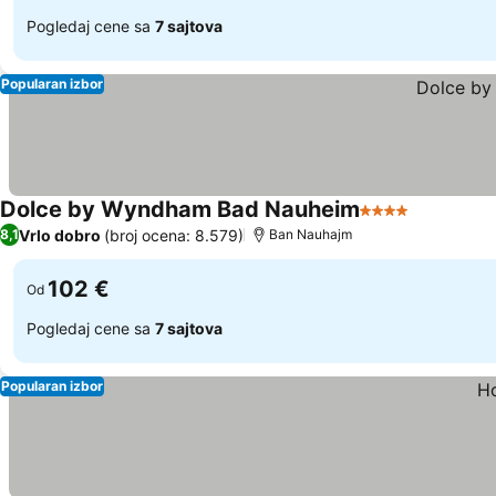
Pogledaj cene sa
7 sajtova
Popularan izbor
Dolce by Wyndham Bad Nauheim
4 Zvezdice
Pogledaj 
Vrlo dobro
(broj ocena: 8.579)
8,1
Ban Nauhajm
102 €
Od
Pogledaj cene sa
7 sajtova
Popularan izbor