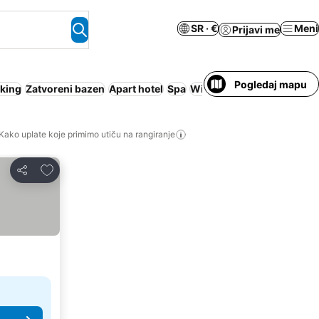
SR · €
Meni
Prijavi me
Pogledaj mapu
king
Zatvoreni bazen
Apart hotel
Spa
Wi-Fi
Sauna
Kako uplate koje primimo utiču na rangiranje
Dodati u favorite
Deli