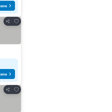
cene
Dodati u favorite
Deli
cene
Dodati u favorite
Deli