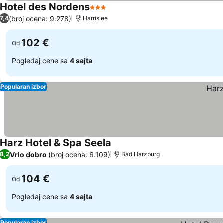
Hotel des Nordens
3 Zvezdice
Pogledaj cene
(broj ocena: 9.278)
7,4
Harrislee
102 €
Od
Pogledaj cene sa
4 sajta
Popularan izbor
Harz Hotel & Spa Seela
Pogledaj cene
Vrlo dobro
(broj ocena: 6.109)
8,2
Bad Harzburg
104 €
Od
Pogledaj cene sa
4 sajta
Popularan izbor