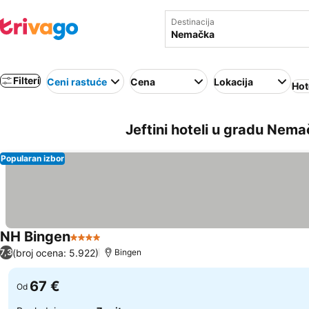
Destinacija
Filteri
Ceni rastuće
Cena
Lokacija
Hot
Jeftini hoteli u gradu Nem
Popularan izbor
NH Bingen
4 Zvezdice
Pogledaj cene
(broj ocena: 5.922)
7,3
Bingen
67 €
Od