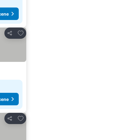
cene
Dodati u favorite
Deli
cene
Dodati u favorite
Deli