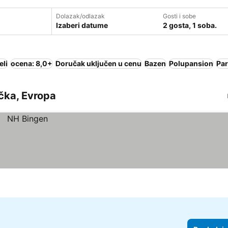
Dolazak/odlazak
Gosti i sobe
Izaberi datume
2 gosta, 1 soba.
eli
ocena: 8,0+
Doručak uključen u cenu
Bazen
Polupansion
Par
ačka, Evropa