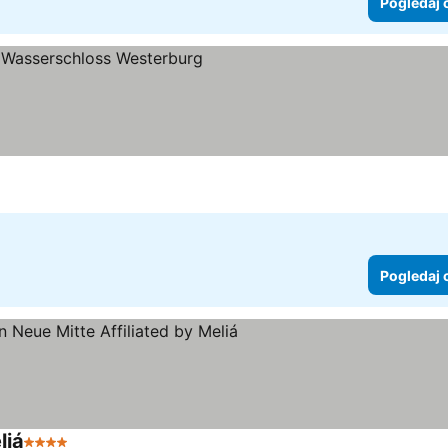
Pogledaj 
ice
ogledaj cene
Pogledaj 
liá