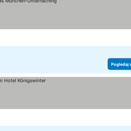
aj cene
Pogledaj 