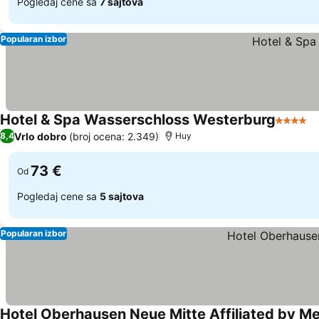
Pogledaj cene sa
7 sajtova
Popularan izbor
Hotel & Spa Wasserschloss Westerburg
4 Zvezd
P
Vrlo dobro
(broj ocena: 2.349)
8,4
Huy
73 €
Od
Pogledaj cene sa
5 sajtova
Popularan izbor
Hotel Oberhausen Neue Mitte Affiliated by Me