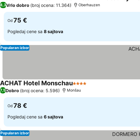
Vrlo dobro
(broj ocena: 11.364)
8,3
Oberhauzen
75 €
Od
Pogledaj cene sa
8 sajtova
Popularan izbor
ACHAT Hotel Monschau
4 Zvezdice
Pogledaj cene
Dobro
(broj ocena: 5.596)
7,5
Monšau
78 €
Od
Pogledaj cene sa
6 sajtova
Popularan izbor