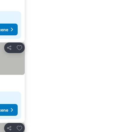
cene
Dodati u favorite
Deli
cene
Dodati u favorite
Deli