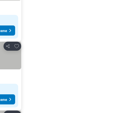
cene
Dodati u favorite
Deli
cene