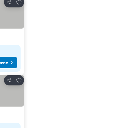
Dodati u favorite
Deli
cene
Dodati u favorite
Deli