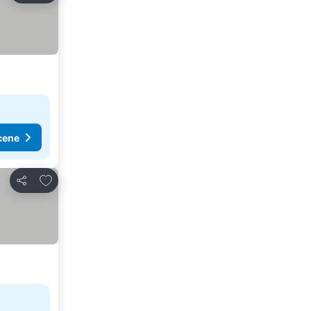
cene
Dodati u favorite
Deli