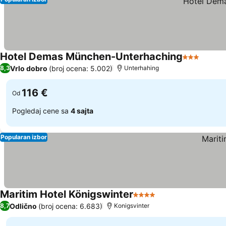
Hotel Demas München-Unterhaching
3 Zvezdice
Pogled
Vrlo dobro
(broj ocena: 5.002)
8,3
Unterhahing
116 €
Od
Pogledaj cene sa
4 sajta
Popularan izbor
Maritim Hotel Königswinter
4 Zvezdice
Pogledaj cene
Odlično
(broj ocena: 6.683)
8,7
Konigsvinter