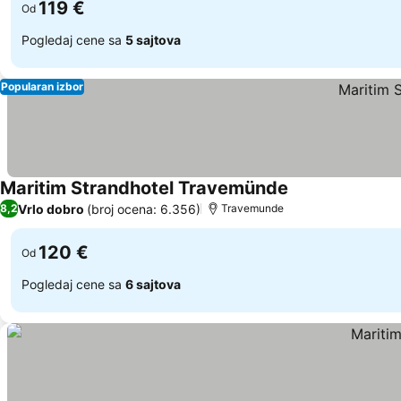
119 €
Od
Pogledaj cene sa
5 sajtova
Popularan izbor
Maritim Strandhotel Travemünde
Pogledaj cene
Vrlo dobro
(broj ocena: 6.356)
8,2
Travemunde
120 €
Od
Pogledaj cene sa
6 sajtova