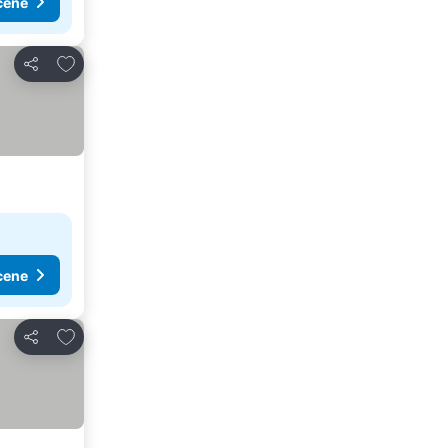
cene
Dodati u favorite
Deli
cene
Dodati u favorite
Deli