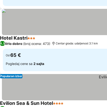
Hotel Kastri
3 Zvezdice
Pogledaj cene
Vrlo dobro
(broj ocena: 473)
8,3
Centar grada: udaljenost 3.1 km
65 €
Od
Pogledaj cene sa
2 sajta
Popularan izbor
Evilion Sea & Sun Hotel
4 Zvezdice
Pogledaj cene