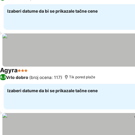
Izaberi datume da bi se prikazale tačne cene
Agyra
3 Zvezdice
Pogledaj cene
Vrlo dobro
(broj ocena: 117)
8,3
Tik pored plaže
Izaberi datume da bi se prikazale tačne cene