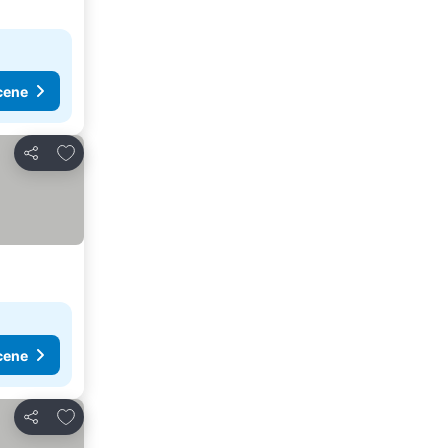
cene
Dodati u favorite
Deli
cene
Dodati u favorite
Deli