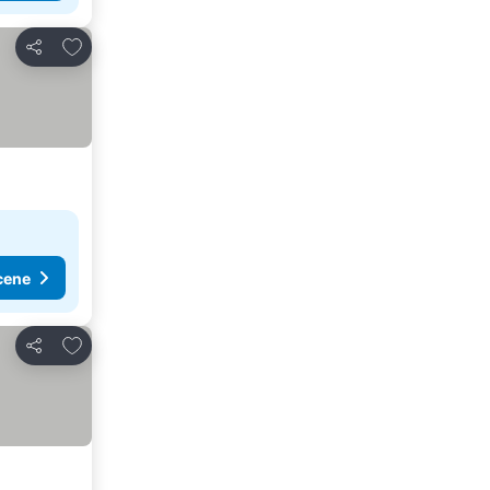
Dodati u favorite
Deli
cene
Dodati u favorite
Deli