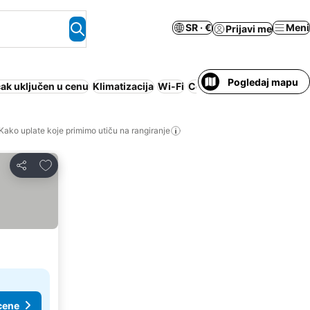
SR · €
Meni
Prijavi me
Pogledaj mapu
ak uključen u cenu
Klimatizacija
Wi-Fi
Cela kuća/apartman
Kako uplate koje primimo utiču na rangiranje
Dodati u favorite
Deli
cene