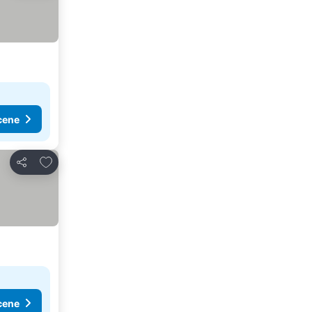
cene
Dodati u favorite
Deli
cene