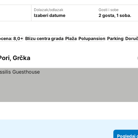
Dolazak/odlazak
Gosti i sobe
Izaberi datume
2 gosta, 1 soba.
ocena: 8,0+
Blizu centra grada
Plaža
Polupansion
Parking
Doruč
Pori, Grčka
Pogledaj 