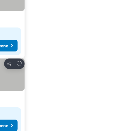
cene
Dodati u favorite
Deli
cene