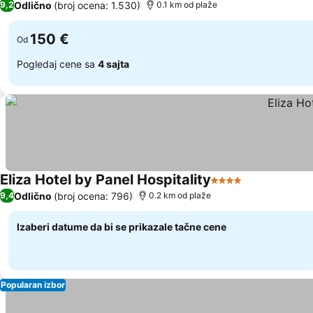
Odlično
(broj ocena: 1.530)
9,2
0.1 km od plaže
150 €
Od
Pogledaj cene sa
4 sajta
Eliza Hotel by Panel Hospitality
4 Zvezdice
Pogledaj cen
Odlično
(broj ocena: 796)
9,4
0.2 km od plaže
Izaberi datume da bi se prikazale tačne cene
Popularan izbor