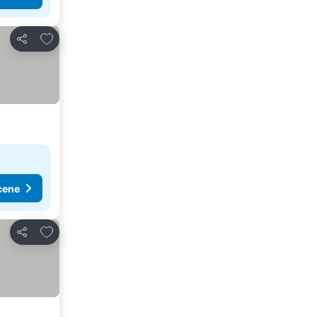
Dodati u favorite
Deli
cene
Dodati u favorite
Deli