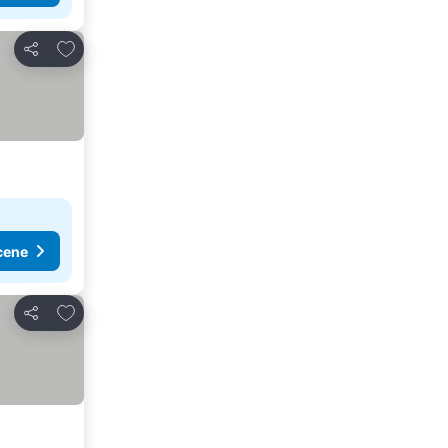
Dodati u favorite
Deli
cene
Dodati u favorite
Deli