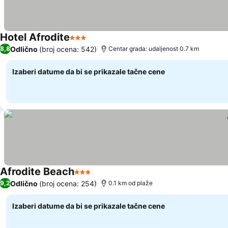
Hotel Afrodite
3 Zvezdice
Pogledaj cene
Odlično
(broj ocena: 542)
8,8
Centar grada: udaljenost 0.7 km
Izaberi datume da bi se prikazale tačne cene
Afrodite Beach
3 Zvezdice
Pogledaj cene
Odlično
(broj ocena: 254)
9,2
0.1 km od plaže
Izaberi datume da bi se prikazale tačne cene