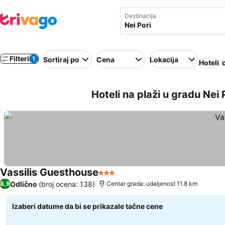
Destinacija
Filteri
1
Sortiraj po
Cena
Lokacija
Hoteli
Hoteli na plaži u gradu Nei 
Vassilis Guesthouse
3 Zvezdice
Pogledaj cene
Odlično
(broj ocena: 138)
8,9
Centar grada: udaljenost 11.8 km
Izaberi datume da bi se prikazale tačne cene