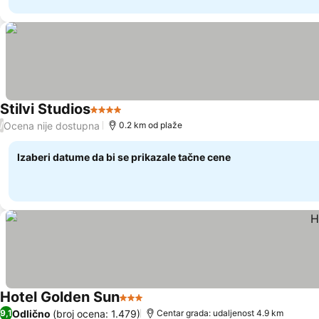
Stilvi Studios
4 Zvezdice
Pogledaj cene
Ocena nije dostupna
/
0.2 km od plaže
Izaberi datume da bi se prikazale tačne cene
Hotel Golden Sun
3 Zvezdice
Pogledaj cene
Odlično
(broj ocena: 1.479)
9,1
Centar grada: udaljenost 4.9 km