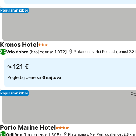
Popularan izbor
Kronos Hotel
3 Zvezdice
Pogledaj cene
Vrlo dobro
(broj ocena: 1.072)
8,3
Platamonas, Nei Pori: udaljenost 2.3
121 €
Od
Pogledaj cene sa
6 sajtova
Popularan izbor
Porto Marine Hotel
4 Zvezdice
Pogledaj cene
Odlično
(broj ocena: 1.595)
9,4
Platamonas, Nei Pori: udaljenost 2.8 km