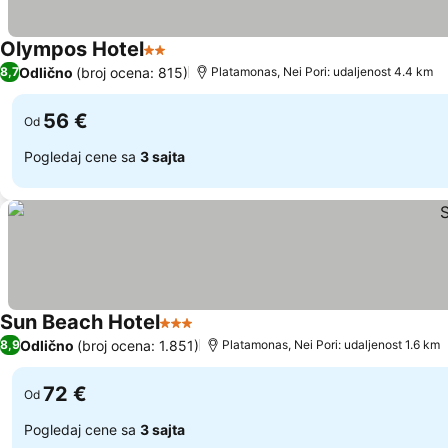
Olympos Hotel
2 Zvezdice
Pogledaj cene
Odlično
(broj ocena: 815)
8,7
Platamonas, Nei Pori: udaljenost 4.4 km
56 €
Od
Pogledaj cene sa
3 sajta
Sun Beach Hotel
3 Zvezdice
Pogledaj cene
Odlično
(broj ocena: 1.851)
8,9
Platamonas, Nei Pori: udaljenost 1.6 km
72 €
Od
Pogledaj cene sa
3 sajta