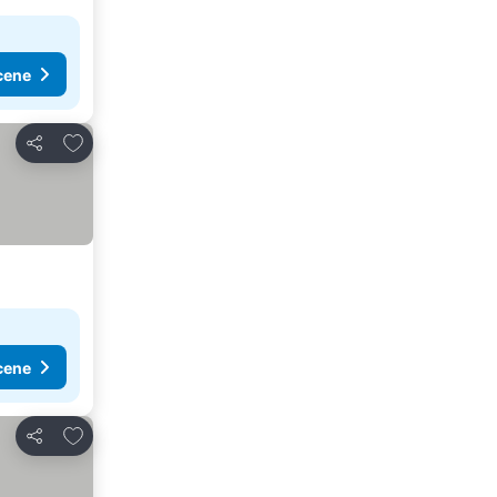
cene
Dodati u favorite
Deli
cene
Dodati u favorite
Deli