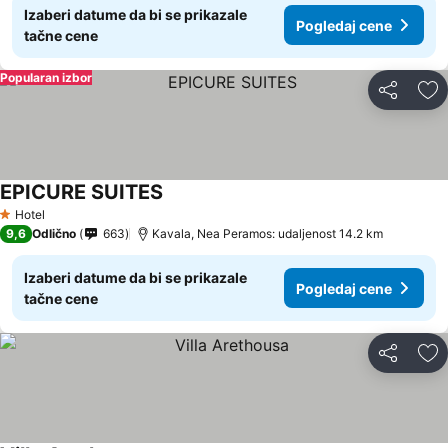
Izaberi datume da bi se prikazale
Pogledaj cene
tačne cene
Popularan izbor
Deli
Do
EPICURE SUITES
Pogledaj cene
Hotel
1 Zvezdice
9,6
Odlično
663
Kavala, Nea Peramos: udaljenost 14.2 km
Izaberi datume da bi se prikazale
Pogledaj cene
tačne cene
Deli
Do