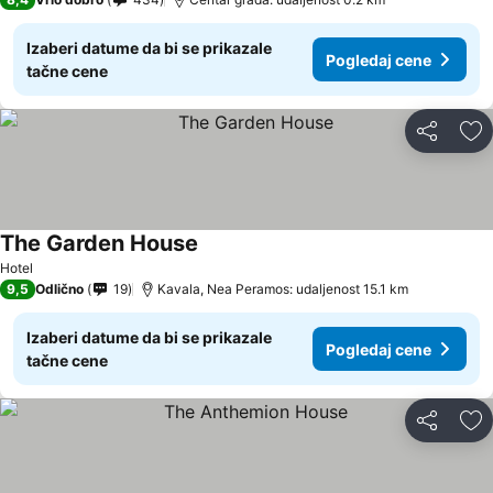
Izaberi datume da bi se prikazale
Pogledaj cene
tačne cene
Deli
Do
The Garden House
Pogledaj cene
Hotel
9,5
Odlično
19
Kavala, Nea Peramos: udaljenost 15.1 km
Izaberi datume da bi se prikazale
Pogledaj cene
tačne cene
Deli
Do