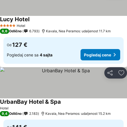
Lucy Hotel
Pogledaj cene
Hotel
5 Zvezdice
8,6
Odlično
6.793
Kavala, Nea Peramos: udaljenost 11.7 km
127 €
Od
Pogledaj cene sa
4 sajta
Pogledaj cene
Deli
Do
UrbanBay Hotel & Spa
Pogledaj cene
Hotel
9,4
Odlično
2.183
Kavala, Nea Peramos: udaljenost 15.2 km