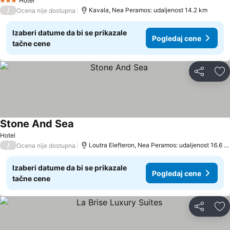
Hotel
3 Zvezdice
/
Kavala, Nea Peramos: udaljenost 14.2 km
Ocena nije dostupna
Izaberi datume da bi se prikazale
Pogledaj cene
tačne cene
Deli
Do
Stone And Sea
Pogledaj cene
Hotel
/
Loutra Elefteron, Nea Peramos: udaljenost 16.6 k
Ocena nije dostupna
Izaberi datume da bi se prikazale
Pogledaj cene
tačne cene
Deli
Do