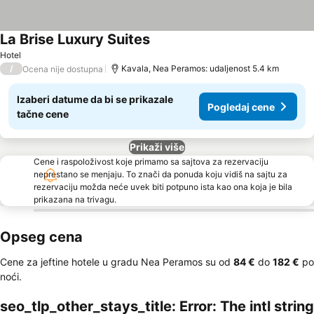
La Brise Luxury Suites
Pogledaj cene
Hotel
/
Kavala, Nea Peramos: udaljenost 5.4 km
Ocena nije dostupna
Izaberi datume da bi se prikazale
Pogledaj cene
tačne cene
Prikaži više
Cene i raspoloživost koje primamo sa sajtova za rezervaciju
neprestano se menjaju. To znači da ponuda koju vidiš na sajtu za
rezervaciju možda neće uvek biti potpuno ista kao ona koja je bila
prikazana na trivagu.
Opseg cena
Cene za jeftine hotele u gradu Nea Peramos su od
‎84 €
do
‎182 €
po
noći.
seo_tlp_other_stays_title: Error: The intl string