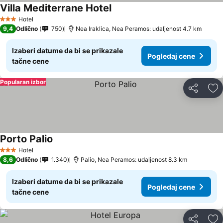
Villa Mediterrane Hotel
Pogledaj cene
Hotel
3 Zvezdice
9,4
Odlično
750
Nea Iraklica, Nea Peramos: udaljenost 4.7 km
Izaberi datume da bi se prikazale
Pogledaj cene
tačne cene
Popularan izbor
Deli
Do
Porto Palio
Pogledaj cene
Hotel
3 Zvezdice
8,6
Odlično
1.340
Palio, Nea Peramos: udaljenost 8.3 km
Izaberi datume da bi se prikazale
Pogledaj cene
tačne cene