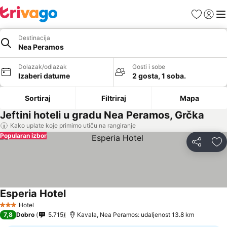
Favoriti
Prijavi
Men
Destinacija
Nea Peramos
Dolazak/odlazak
Gosti i sobe
Izaberi datume
2 gosta, 1 soba.
Sortiraj
Filtriraj
Mapa
Jeftini hoteli u gradu Nea Peramos, Grčka
Kako uplate koje primimo utiču na rangiranje
Popularan izbor
Deli
Do
Esperia Hotel
Pogledaj cene
Hotel
3 Zvezdice
7,8
Dobro
5.715
Kavala, Nea Peramos: udaljenost 13.8 km