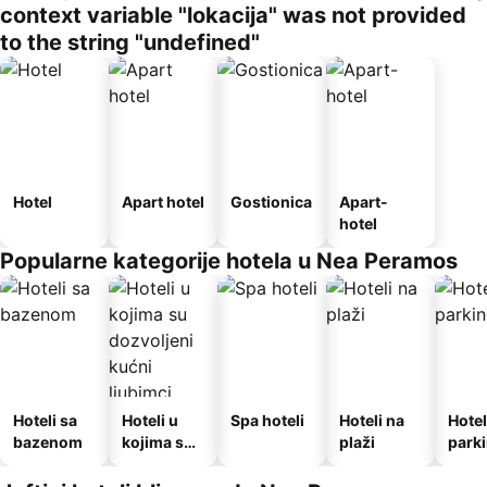
context variable "lokacija" was not provided
to the string "undefined"
Hotel
Apart hotel
Gostionica
Apart-
hotel
Popularne kategorije hotela u Nea Peramos
Hoteli sa
Hoteli u
Spa hoteli
Hoteli na
Hotel
bazenom
kojima su
plaži
park
dozvoljeni
kućni