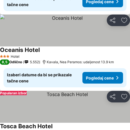
Pogledaj cene
tačne cene
Deli
Do
Oceanis Hotel
Pogledaj cene
Hotel
3 Zvezdice
8,5
Odlično
5.552
Kavala, Nea Peramos: udaljenost 13.9 km
Izaberi datume da bi se prikazale
Pogledaj cene
tačne cene
Popularan izbor
Deli
Do
Tosca Beach Hotel
Pogledaj cene