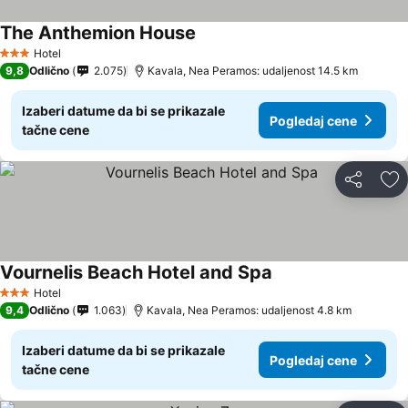
The Anthemion House
Pogledaj cene
Hotel
3 Zvezdice
9,8
Odlično
2.075
Kavala, Nea Peramos: udaljenost 14.5 km
Izaberi datume da bi se prikazale
Pogledaj cene
tačne cene
Deli
Do
Vournelis Beach Hotel and Spa
Pogledaj cene
Hotel
3 Zvezdice
9,4
Odlično
1.063
Kavala, Nea Peramos: udaljenost 4.8 km
Izaberi datume da bi se prikazale
Pogledaj cene
tačne cene