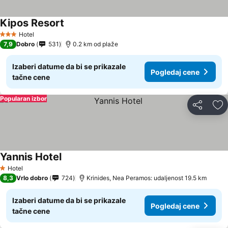
Kipos Resort
Pogledaj cene
Hotel
3 Zvezdice
7,9
Dobro
531
0.2 km od plaže
Izaberi datume da bi se prikazale
Pogledaj cene
tačne cene
Popularan izbor
Deli
Do
Yannis Hotel
Pogledaj cene
Hotel
1 Zvezdice
8,3
Vrlo dobro
724
Krinides, Nea Peramos: udaljenost 19.5 km
Izaberi datume da bi se prikazale
Pogledaj cene
tačne cene