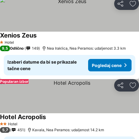
Deli
Do
Xenios Zeus
Pogledaj cene
Hotel
1 Zvezdice
9,5
Odlično
149
Nea Iraklica, Nea Peramos: udaljenost 3.3 km
Izaberi datume da bi se prikazale
Pogledaj cene
tačne cene
Popularan izbor
Deli
Do
Hotel Acropolis
Pogledaj cene
Hotel
2 Zvezdice
5,7
451
Kavala, Nea Peramos: udaljenost 14.2 km