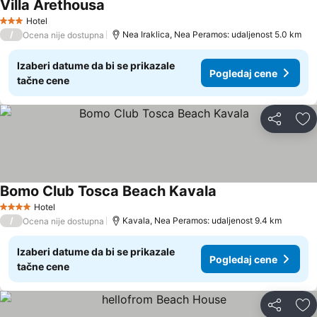
Villa Arethousa
Pogledaj cene
Hotel
3 Zvezdice
/
Nea Iraklica, Nea Peramos: udaljenost 5.0 km
Ocena nije dostupna
Izaberi datume da bi se prikazale
Pogledaj cene
tačne cene
Deli
Do
Bomo Club Tosca Beach Kavala
Pogledaj cene
Hotel
4 Zvezdice
/
Kavala, Nea Peramos: udaljenost 9.4 km
Ocena nije dostupna
Izaberi datume da bi se prikazale
Pogledaj cene
tačne cene
Deli
Do