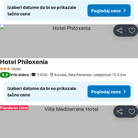
Izaberi datume da bi se prikazale
Pogledaj cene
tačne cene
Deli
Do
Hotel Philoxenia
Pogledaj cene
Hotel
3 Zvezdice
8,0
Vrlo dobro
1.104
Kavala, Nea Peramos: udaljenost 12.4 km
Izaberi datume da bi se prikazale
Pogledaj cene
tačne cene
Popularan izbor
Deli
Do