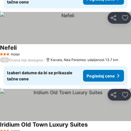
tačne cene
Deli
Do
Nefeli
Pogledaj cene
Hotel
3 Zvezdice
/
Kavala, Nea Peramos: udaljenost 13.7 km
Ocena nije dostupna
Izaberi datume da bi se prikazale
Pogledaj cene
tačne cene
Deli
Do
Iridium Old Town Luxury Suites
Pogledaj cene