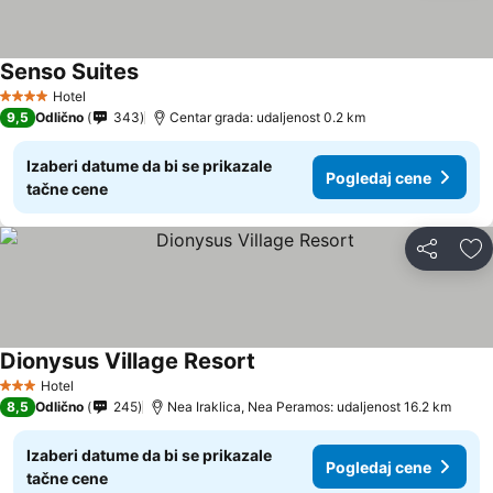
Senso Suites
Pogledaj cene
Hotel
4 Zvezdice
9,5
Odlično
343
Centar grada: udaljenost 0.2 km
Izaberi datume da bi se prikazale
Pogledaj cene
tačne cene
Deli
Do
Dionysus Village Resort
Pogledaj cene
Hotel
3 Zvezdice
8,5
Odlično
245
Nea Iraklica, Nea Peramos: udaljenost 16.2 km
Izaberi datume da bi se prikazale
Pogledaj cene
tačne cene