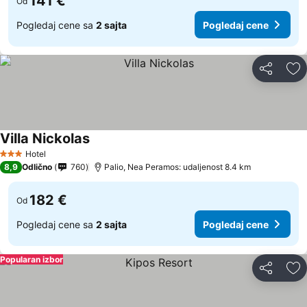
141 €
Od
Pogledaj cene sa
2 sajta
Pogledaj cene
Deli
Do
Villa Nickolas
Pogledaj cene
Hotel
3 Zvezdice
8,9
Odlično
760
Palio, Nea Peramos: udaljenost 8.4 km
182 €
Od
Pogledaj cene sa
2 sajta
Pogledaj cene
Popularan izbor
Deli
Do