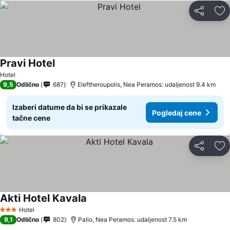
Deli
Do
Pravi Hotel
Pogledaj cene
Hotel
9,5
Odlično
687
Eleftheroupolis, Nea Peramos: udaljenost 9.4 km
Izaberi datume da bi se prikazale
Pogledaj cene
tačne cene
Deli
Do
Akti Hotel Kavala
Pogledaj cene
Hotel
3 Zvezdice
9,1
Odlično
802
Palio, Nea Peramos: udaljenost 7.5 km