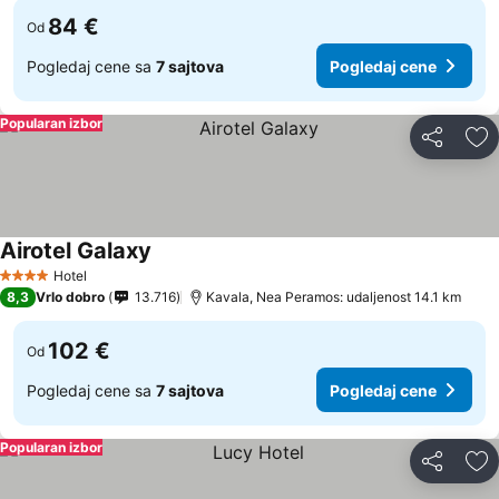
84 €
Od
Pogledaj cene sa
7 sajtova
Pogledaj cene
Popularan izbor
Deli
Do
Airotel Galaxy
Pogledaj cene
Hotel
4 Zvezdice
8,3
Vrlo dobro
13.716
Kavala, Nea Peramos: udaljenost 14.1 km
102 €
Od
Pogledaj cene sa
7 sajtova
Pogledaj cene
Popularan izbor
Deli
Do