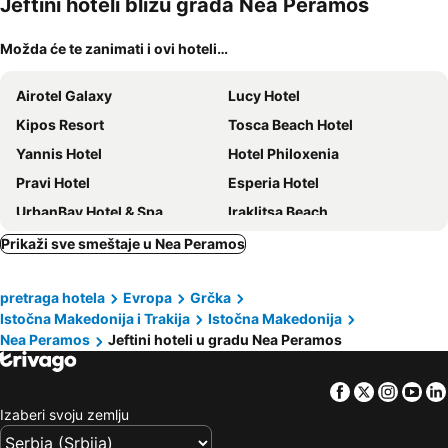
Jeftini hoteli blizu grada Nea Peramos
ljubimci
Možda će te zanimati i ovi hoteli…
Airotel Galaxy
Lucy Hotel
Kipos Resort
Tosca Beach Hotel
Yannis Hotel
Hotel Philoxenia
Pravi Hotel
Esperia Hotel
UrbanBay Hotel & Spa
Iraklitsa Beach
Hotel Europa
Akti Hotel Kavala
Prikaži sve smeštaje u Nea Peramos
Hotel Acropolis
Villa Mediterrane Hotel
pretraga hotela
Evropa
Grčka
Dionysus Village Resort
Plage Hotel
Istočna Makedonija i Trakija
Istočna Makedonija
Villa Nickolas
Senso Suites
Nea Peramos
Jeftini hoteli u gradu Nea Peramos
Porto Palio
Egnatia City Hotel & Spa
Oceanis Hotel
Bellevue Homes
Facebook
Twitter
Insta
Yo
Xenios Zeus
The Anthemion House
Izaberi svoju zemlju
Tsigas Hotel
Hotel Mira Mare