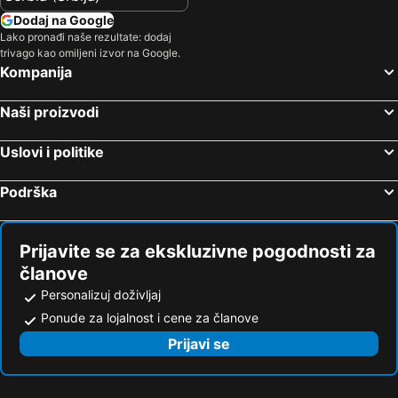
Dodaj na Google
Jacobs House
Vournelis Beach Hotel and Spa
Lako pronađi naše rezultate: dodaj
Studio Evian
Bomo Club Tosca Beach Kavala
trivago kao omiljeni izvor na Google.
Kompanija
Nefeli
Imaret
Naši proizvodi
Uslovi i politike
Podrška
Prijavite se za ekskluzivne pogodnosti za
članove
Personalizuj doživljaj
Ponude za lojalnost i cene za članove
Prijavi se