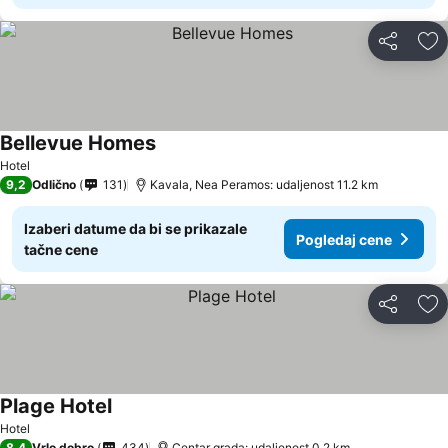
Deli
Do
Bellevue Homes
Pogledaj cene
Hotel
9,2
Odlično
131
Kavala, Nea Peramos: udaljenost 11.2 km
Izaberi datume da bi se prikazale
Pogledaj cene
tačne cene
Deli
Do
Plage Hotel
Pogledaj cene
Hotel
8,4
Vrlo dobro
434
Centar grada: udaljenost 0.2 km