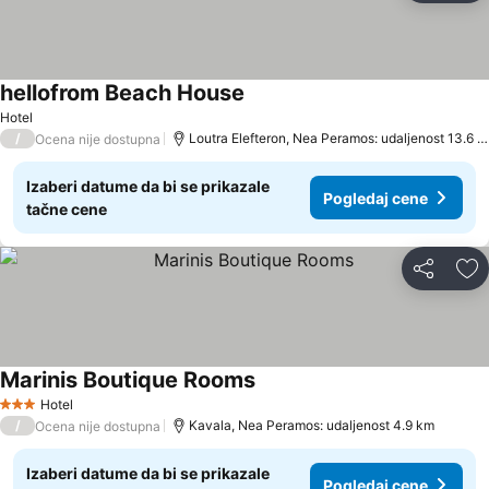
hellofrom Beach House
Pogledaj cene
Hotel
/
Loutra Elefteron, Nea Peramos: udaljenost 13.6 
Ocena nije dostupna
Izaberi datume da bi se prikazale
Pogledaj cene
tačne cene
Deli
Do
Marinis Boutique Rooms
Pogledaj cene
Hotel
3 Zvezdice
/
Kavala, Nea Peramos: udaljenost 4.9 km
Ocena nije dostupna
Izaberi datume da bi se prikazale
Pogledaj cene