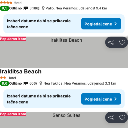
Hotel
4 Zvezdice
8,5
Odlično
3.186
Palio, Nea Peramos: udaljenost 9.4 km
Izaberi datume da bi se prikazale
Pogledaj cene
tačne cene
Popularan izbor
Deli
Do
Iraklitsa Beach
Pogledaj cene
Hotel
2 Zvezdice
8,6
Odlično
606
Nea Iraklica, Nea Peramos: udaljenost 3.3 km
Izaberi datume da bi se prikazale
Pogledaj cene
tačne cene
Popularan izbor
Deli
Do