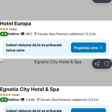
Deli
Do
Hotel Europa
Pogledaj cene
Hotel
3 Zvezdice
8,6
Odlično
897
Kavala, Nea Peramos: udaljenost 13.3 km
Izaberi datume da bi se prikazale
Pogledaj cene
tačne cene
Deli
Do
Egnatia City Hotel & Spa
Pogledaj cene
Hotel
4 Zvezdice
8,5
Odlično
2.456
Kavala, Nea Peramos: udaljenost 13.5 km
Izaberi datume da bi se prikazale