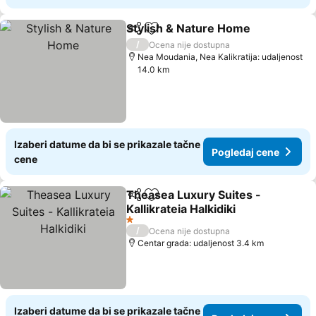
Stylish & Nature Home
Deli
Dodati u favorite
Pog
/
Ocena nije dostupna
Nea Moudania, Nea Kalikratija: udaljenost
14.0 km
Izaberi datume da bi se prikazale tačne
Pogledaj cene
cene
Theasea Luxury Suites -
Deli
Dodati u favorite
Kallikrateia Halkidiki
Pogledaj cene
1 Zvezdice
/
Ocena nije dostupna
Centar grada: udaljenost 3.4 km
Izaberi datume da bi se prikazale tačne