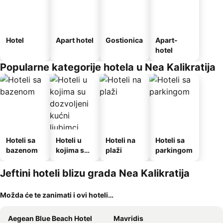
Hotel
Apart hotel
Gostionica
Apart-
hotel
Popularne kategorije hotela u Nea Kalikratija
Hoteli sa
Hoteli u
Hoteli na
Hoteli sa
bazenom
kojima su
plaži
parkingom
dozvoljeni
kućni
Jeftini hoteli blizu grada Nea Kalikratija
ljubimci
Možda će te zanimati i ovi hoteli…
Aegean Blue Beach Hotel
Mavridis