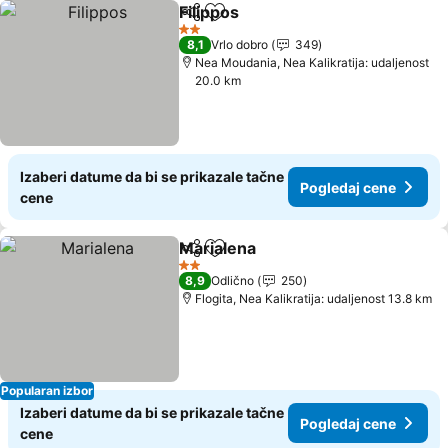
Filippos
Deli
Dodati u favorite
Pogledaj cene
2 Zvezdice
8,1
Vrlo dobro
349
Nea Moudania, Nea Kalikratija: udaljenost
20.0 km
Izaberi datume da bi se prikazale tačne
Pogledaj cene
cene
Marialena
Deli
Dodati u favorite
Pogledaj cene
2 Zvezdice
8,9
Odlično
250
Flogita, Nea Kalikratija: udaljenost 13.8 km
Popularan izbor
Izaberi datume da bi se prikazale tačne
Pogledaj cene
cene