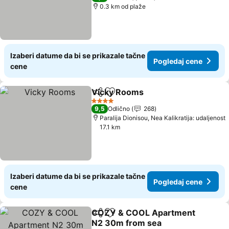
0.3 km od plaže
Izaberi datume da bi se prikazale tačne
Pogledaj cene
cene
Vicky Rooms
Deli
Dodati u favorite
Pogledaj cen
4 Zvezdice
9,5
Odlično
268
Paralija Dionisou, Nea Kalikratija: udaljenost
17.1 km
Izaberi datume da bi se prikazale tačne
Pogledaj cene
cene
COZY & COOL Apartment
Deli
Dodati u favorite
N2 30m from sea