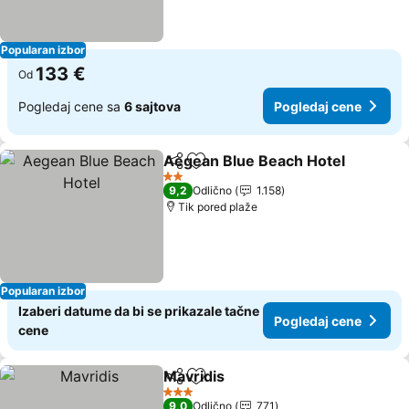
Popularan izbor
133 €
Od
Pogledaj cene sa
6 sajtova
Pogledaj cene
Aegean Blue Beach Hotel
Deli
Dodati u favorite
2 Zvezdice
9,2
Odlično
1.158
Tik pored plaže
Popularan izbor
Izaberi datume da bi se prikazale tačne
Pogledaj cene
cene
Mavridis
Deli
Dodati u favorite
Pogledaj cene
3 Zvezdice
9,0
Odlično
771