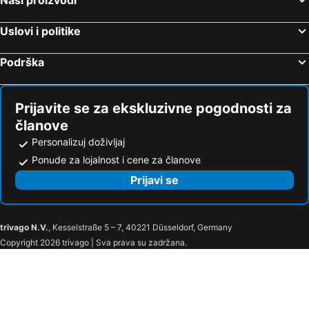
Vasilia
Dionisos Roses
House Agiou Georgiou 26
Uslovi i politike
Podrška
Prijavite se za ekskluzivne pogodnosti za
članove
Personalizuj doživljaj
Ponude za lojalnost i cene za članove
Prijavi se
trivago N.V.
, Kesselstraße 5 – 7, 40221 Düsseldorf, Germany
Copyright 2026 trivago | Sva prava su zadržana.