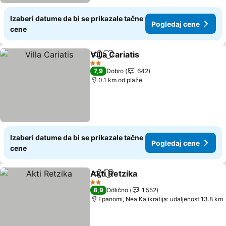
Izaberi datume da bi se prikazale tačne
Pogledaj cene
cene
Villa Cariatis
Deli
Dodati u favorite
Pogledaj cene
2 Zvezdice
7,9
Dobro
642
0.1 km od plaže
Izaberi datume da bi se prikazale tačne
Pogledaj cene
cene
Akti Retzika
Deli
Dodati u favorite
Pogledaj cene
2 Zvezdice
8,9
Odlično
1.552
Epanomi, Nea Kalikratija: udaljenost 13.8 km