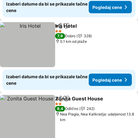
Izaberi datume da bi se prikazale tačne
Pogledaj cene
cene
Iris Hotel
Deli
Dodati u favorite
Pogledaj cene
2 Zvezdice
7,9
Dobro
328
0.1 km od plaže
Izaberi datume da bi se prikazale tačne
Pogledaj cene
cene
Zonita Guest House
Deli
Dodati u favorite
Pogled
2 Zvezdice
9,4
Odlično
242
Nea Plagia, Nea Kalikratija: udaljenost 13.8
km