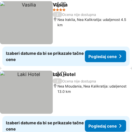
Vasilia
Deli
Dodati u favorite
Pogledaj cene
4 Zvezdice
/
Ocena nije dostupna
Nea Iraklia, Nea Kalikratija: udaljenost 4.5
km
Izaberi datume da bi se prikazale tačne
Pogledaj cene
cene
Laki Hotel
Deli
Dodati u favorite
Pogledaj cene
/
Ocena nije dostupna
Nea Moudania, Nea Kalikratija: udaljenost
13.0 km
Izaberi datume da bi se prikazale tačne
Pogledaj cene
cene