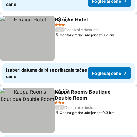
Pogledaj cene
cene
Heraion Hotel
Deli
Dodati u favorite
Pogledaj ce
3 Zvezdice
/
Ocena nije dostupna
Centar grada: udaljenost 0.7 km
Izaberi datume da bi se prikazale tačne
Pogledaj cene
cene
Kappa Rooms Boutique
Deli
Dodati u favorite
Double Room
Pogledaj cene
3 Zvezdice
/
Ocena nije dostupna
Centar grada: udaljenost 0.3 km