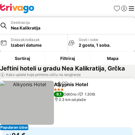
Favoriti
Prijavi
Men
Destinacija
Nea Kalikratija
Dolazak/odlazak
Gosti i sobe
Izaberi datume
2 gosta, 1 soba.
Sortiraj
Filtriraj
Mapa
Jeftini hoteli u gradu Nea Kalikratija, Grčka
Kako uplate koje primimo utiču na rangiranje
Alkyonis Hotel
Deli
Dodati u favorite
Pogledaj ce
3 Zvezdice
9,1
Odlično
1.306
0.3 km od plaže
Popularan izbor