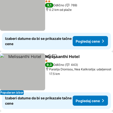
2 Zvezdice
9,1
Odlično
769
0.2 km od plaže
Izaberi datume da bi se prikazale tačne
Pogledaj cene
cene
Melissanthi Hotel
Deli
Dodati u favorite
Pogledaj
1 Zvezdice
9,3
Odlično
443
Paralija Dionisou, Nea Kalikratija: udaljenost
17.5 km
Popularan izbor
Izaberi datume da bi se prikazale tačne
Pogledaj cene
cene