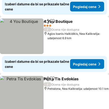
Izaberi datume da bi se prikazale tačne
Pogledaj cene
cene
4 You Boutique
Deli
Dodati u favorite
Pogledaj c
3 Zvezdice
/
Ocena nije dostupna
Agios Ioanis Halkidikis, Nea Kalikratija:
udaljenost 6.9 km
Izaberi datume da bi se prikazale tačne
Pogledaj cene
cene
Petra Tis Evdokias
Deli
Dodati u favorite
Pogleda
/
Ocena nije dostupna
Petralona, Nea Kalikratija: udaljenost 10.1 km