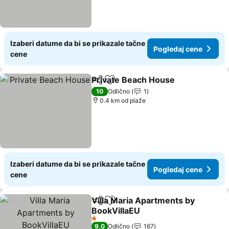
Izaberi datume da bi se prikazale tačne
Pogledaj cene
cene
Private Beach House
Deli
Dodati u favorite
Pogle
10
Odlično
1
0.4 km od plaže
Izaberi datume da bi se prikazale tačne
Pogledaj cene
cene
Villa Maria Apartments by
Deli
Dodati u favorite
BookVillaEU
Pogledaj cene
1 Zvezdice
9,0
Odlično
167