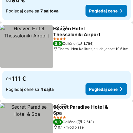
94 €
Od
Pogledaj cene sa
7 sajtova
Pogledaj cene
Heaven Hotel
Deli
Dodati u favorite
Thessaloniki Airport
Pogledaj cene
4 Zvezdice
8,9
Odlično
1.754
Thermi, Nea Kalikratija: udaljenost 19.6 km
111 €
Od
Pogledaj cene sa
4 sajta
Pogledaj cene
Secret Paradise Hotel &
Deli
Dodati u favorite
Spa
Pogledaj cene
4 Zvezdice
9,0
Odlično
2.613
0.1 km od plaže