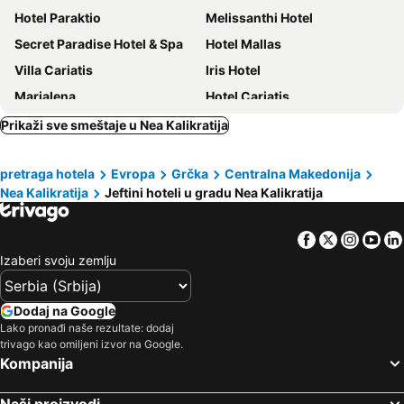
Hotel Paraktio
Melissanthi Hotel
Secret Paradise Hotel & Spa
Hotel Mallas
Villa Cariatis
Iris Hotel
Marialena
Hotel Cariatis
Filippos
Hotel Atlantis
Prikaži sve smeštaje u Nea Kalikratija
Plagia Relax Hotel
Alkyonis Hotel
pretraga hotela
Evropa
Grčka
Centralna Makedonija
Hotel Eleni
Villa Maria Apartments by BookVillaEU
Nea Kalikratija
Jeftini hoteli u gradu Nea Kalikratija
Aqua Mare Hotel
Hotel Nautilos
Zonita Guest House
Heaven Hotel Thessaloniki Airport
Facebook
Twitter
Insta
Yo
Vicky Rooms
Akti Retzika
Izaberi svoju zemlju
Laki Beach Hotel
Laki Hotel
Stylish & Nature Home
COZY & COOL Apartment N2 30m from sea
Dodaj na Google
Lako pronađi naše rezultate: dodaj
Kappa Rooms Boutique Double Room
Private Beach House
trivago kao omiljeni izvor na Google.
Heraion Hotel
Dimitriadis Hotel
Kompanija
Sophia
Lea Spa
Naši proizvodi