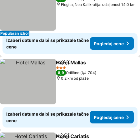
Flogita, Nea Kalikratija: udaljenost 14.0 km
Popularan izbor
Izaberi datume da bi se prikazale tačne
Pogledaj cene
cene
Hotel Mallas
Deli
Dodati u favorite
Pogledaj cene
3 Zvezdice
8,9
Odlično
704
0.2 km od plaže
Izaberi datume da bi se prikazale tačne
Pogledaj cene
cene
Hotel Cariatis
Deli
Dodati u favorite
Pogledaj cen