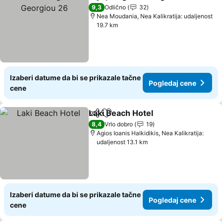
Deli
Dodati u favorite
9,3
Odlično
32
Nea Moudania, Nea Kalikratija: udaljenost
19.7 km
Izaberi datume da bi se prikazale tačne
Pogledaj cene
cene
Laki Beach Hotel
Deli
Dodati u favorite
Pogledaj 
8,4
Vrlo dobro
19
Agios Ioanis Halkidikis, Nea Kalikratija:
udaljenost 13.1 km
Izaberi datume da bi se prikazale tačne
Pogledaj cene
cene