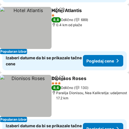
Hotel Atlantis
Deli
Dodati u favorite
Pogledaj cen
1 Zvezdice
8,8
Odlično
689
0.4 km od plaže
Popularan izbor
Izaberi datume da bi se prikazale tačne
Pogledaj cene
cene
Dionisos Roses
Deli
Dodati u favorite
Pogledaj c
3 Zvezdice
8,6
Odlično
130
Paralija Dionisou, Nea Kalikratija: udaljenost
17.2 km
Popularan izbor
Izaberi datume da bi se prikazale tačne
Pogledaj cene