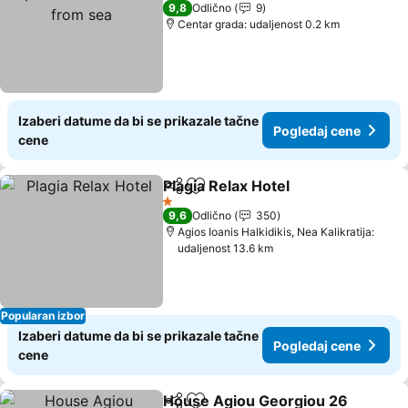
Pogledaj cene
9,8
Odlično
9
Centar grada: udaljenost 0.2 km
Izaberi datume da bi se prikazale tačne
Pogledaj cene
cene
Plagia Relax Hotel
Deli
Dodati u favorite
Pogledaj
1 Zvezdice
9,6
Odlično
350
Agios Ioanis Halkidikis, Nea Kalikratija:
udaljenost 13.6 km
Popularan izbor
Izaberi datume da bi se prikazale tačne
Pogledaj cene
cene
House Agiou Georgiou 26