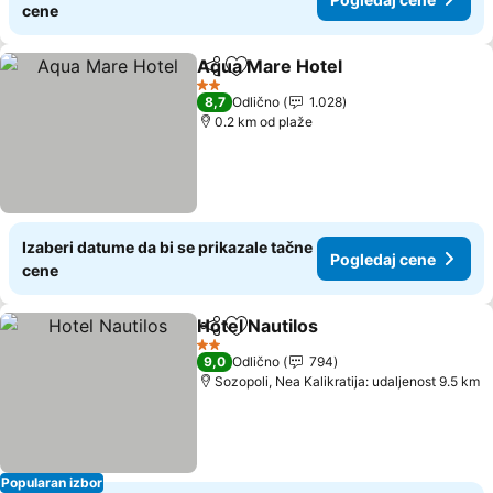
cene
Aqua Mare Hotel
Deli
Dodati u favorite
Pogledaj
2 Zvezdice
8,7
Odlično
1.028
0.2 km od plaže
Izaberi datume da bi se prikazale tačne
Pogledaj cene
cene
Hotel Nautilos
Deli
Dodati u favorite
Pogledaj ce
2 Zvezdice
9,0
Odlično
794
Sozopoli, Nea Kalikratija: udaljenost 9.5 km
Popularan izbor