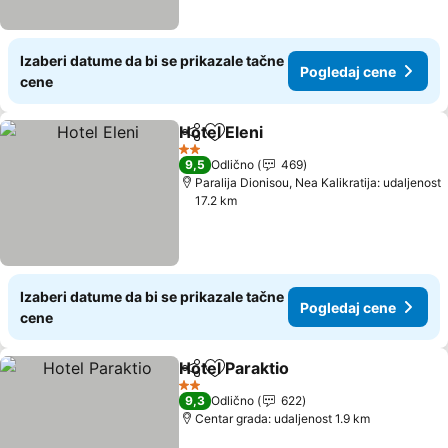
Izaberi datume da bi se prikazale tačne
Pogledaj cene
cene
Hotel Eleni
Deli
Dodati u favorite
Pogledaj cene
2 Zvezdice
9,5
Odlično
469
Paralija Dionisou, Nea Kalikratija: udaljenost
17.2 km
Izaberi datume da bi se prikazale tačne
Pogledaj cene
cene
Hotel Paraktio
Deli
Dodati u favorite
Pogledaj ce
2 Zvezdice
9,3
Odlično
622
Centar grada: udaljenost 1.9 km