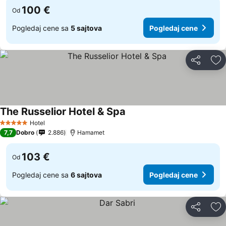
100 €
Od
Pogledaj cene sa
5 sajtova
Pogledaj cene
Deli
Do
The Russelior Hotel & Spa
Hotel
5 Zvezdice
7,7
Dobro
2.886
Hamamet
103 €
Od
Pogledaj cene sa
6 sajtova
Pogledaj cene
Deli
Do