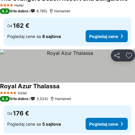
Hotel
4 Zvezdice
8,3
Vrlo dobro
8.785
Hamamet
162 €
Od
Pogledaj cene sa
8 sajtova
Pogledaj cene
Deli
Do
Royal Azur Thalassa
Hotel
5 Zvezdice
8,4
Vrlo dobro
3.534
Hamamet
176 €
Od
Pogledaj cene sa
5 sajtova
Pogledaj cene