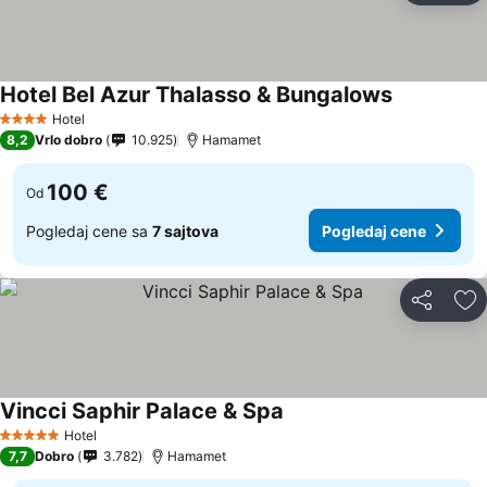
Hotel Bel Azur Thalasso & Bungalows
Hotel
4 Zvezdice
8,2
Vrlo dobro
10.925
Hamamet
100 €
Od
Pogledaj cene sa
7 sajtova
Pogledaj cene
Deli
Do
Vincci Saphir Palace & Spa
Hotel
5 Zvezdice
7,7
Dobro
3.782
Hamamet