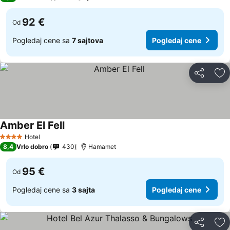
92 €
Od
Pogledaj cene sa
7 sajtova
Pogledaj cene
Deli
Do
Amber El Fell
Hotel
4 Zvezdice
8,4
Vrlo dobro
430
Hamamet
95 €
Od
Pogledaj cene sa
3 sajta
Pogledaj cene
Deli
Do