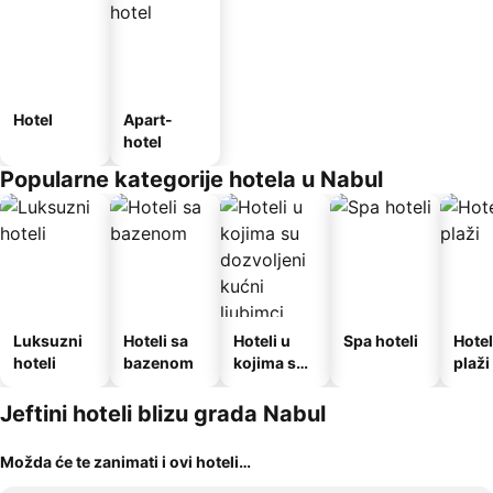
Hotel
Apart-
hotel
Popularne kategorije hotela u Nabul
Luksuzni
Hoteli sa
Hoteli u
Spa hoteli
Hotel
hoteli
bazenom
kojima su
plaži
dozvoljeni
kućni
Jeftini hoteli blizu grada Nabul
ljubimci
Možda će te zanimati i ovi hoteli…