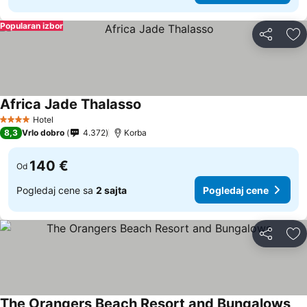
Popularan izbor
Deli
Do
Africa Jade Thalasso
Hotel
4 Zvezdice
8,3
Vrlo dobro
4.372
Korba
140 €
Od
Pogledaj cene sa
2 sajta
Pogledaj cene
Deli
Do
The Orangers Beach Resort and Bungalows