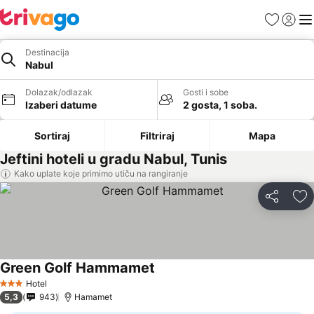
Favoriti
Prijavi
Men
Destinacija
Nabul
Dolazak/odlazak
Gosti i sobe
Izaberi datume
2 gosta, 1 soba.
Sortiraj
Filtriraj
Mapa
Jeftini hoteli u gradu Nabul, Tunis
Kako uplate koje primimo utiču na rangiranje
Deli
Do
Green Golf Hammamet
Hotel
3 Zvezdice
5,3
943
Hamamet