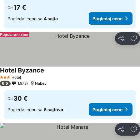
17 €
Od
Pogledaj cene sa
4 sajta
Pogledaj cene
Popularan izbor
Deli
Do
Hotel Byzance
Hotel
3 Zvezdice
6,5
1.978
Nabeul
30 €
Od
Pogledaj cene sa
6 sajtova
Pogledaj cene
Deli
Do