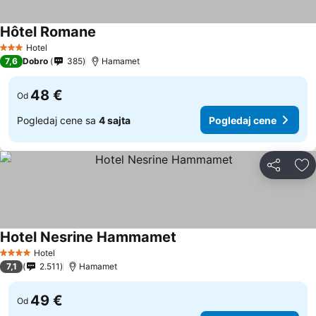
Hôtel Romane
Hotel
3 Zvezdice
7,6
Dobro
385
Hamamet
48 €
Od
Pogledaj cene sa
4 sajta
Pogledaj cene
Deli
Do
Hotel Nesrine Hammamet
Hotel
4 Zvezdice
7,1
2.511
Hamamet
49 €
Od