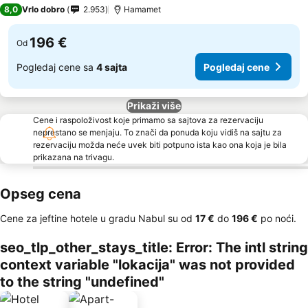
5 Zvezdice
8,0
Vrlo dobro
2.953
Hamamet
196 €
Od
Pogledaj cene sa
4 sajta
Pogledaj cene
Prikaži više
Cene i raspoloživost koje primamo sa sajtova za rezervaciju
neprestano se menjaju. To znači da ponuda koju vidiš na sajtu za
rezervaciju možda neće uvek biti potpuno ista kao ona koja je bila
prikazana na trivagu.
Opseg cena
Cene za jeftine hotele u gradu Nabul su od
‎17 €
do
‎196 €
po noći.
seo_tlp_other_stays_title: Error: The intl string
context variable "lokacija" was not provided
to the string "undefined"