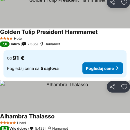
Deli
Do
Golden Tulip President Hammamet
Hotel
4 Zvezdice
7,6
Dobro
7.385
Hamamet
91 €
Od
Pogledaj cene sa
5 sajtova
Pogledaj cene
Deli
Do
Alhambra Thalasso
Hotel
5 Zvezdice
8,2
Vrlo dobro
5.425
Hamamet