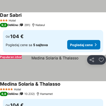
Dar Sabri
Hotel
3 Zvezdice
9,2
Odlično
291
Nabeul
104 €
Od
Pogledaj cene sa
5 sajtova
Pogledaj cene
Popularan izbor
Deli
Do
Medina Solaria & Thalasso
Hotel
5 Zvezdice
8,8
Odlično
10.232
Hamamet
104 €
Od