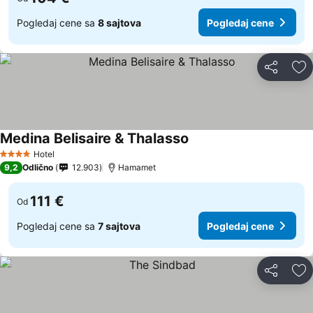
Pogledaj cene sa
8 sajtova
Pogledaj cene
Deli
Do
Medina Belisaire & Thalasso
Hotel
4 Zvezdice
9,2
Odlično
12.903
Hamamet
111 €
Od
Pogledaj cene sa
7 sajtova
Pogledaj cene
Deli
Do