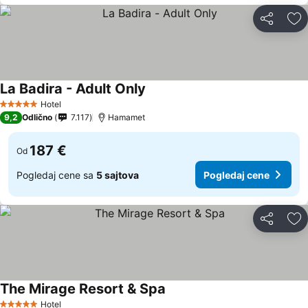
Deli
Do
La Badira - Adult Only
Hotel
5 Zvezdice
9,2
Odlično
7.117
Hamamet
187 €
Od
Pogledaj cene sa
5 sajtova
Pogledaj cene
Deli
Do
The Mirage Resort & Spa
Hotel