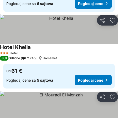
Pogledaj cene sa
6 sajtova
Pogledaj cene
Deli
Do
Hotel Khella
Hotel
3 Zvezdice
8,9
Odlično
2.245
Hamamet
61 €
Od
Pogledaj cene sa
5 sajtova
Pogledaj cene
Deli
Do