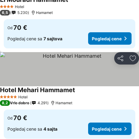
Hotel
4 Zvezdice
6,5
5.230
Hamamet
70 €
Od
Pogledaj cene sa
7 sajtova
Pogledaj cene
Deli
Do
Hotel Mehari Hammamet
Hotel
5 Zvezdice
8,2
Vrlo dobro
4.291
Hamamet
70 €
Od
Pogledaj cene sa
4 sajta
Pogledaj cene