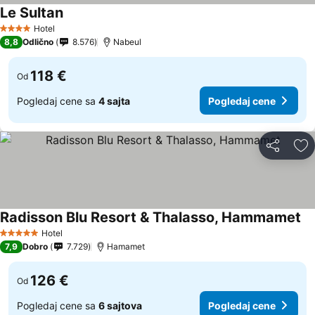
Le Sultan
Hotel
4 Zvezdice
8,8
Odlično
8.576
Nabeul
118 €
Od
Pogledaj cene sa
4 sajta
Pogledaj cene
Deli
Do
Radisson Blu Resort & Thalasso, Hammamet
Hotel
5 Zvezdice
7,9
Dobro
7.729
Hamamet
126 €
Od
Pogledaj cene sa
6 sajtova
Pogledaj cene