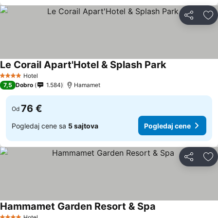
Deli
Do
Le Corail Apart'Hotel & Splash Park
Hotel
4 Zvezdice
7,5
Dobro
1.584
Hamamet
76 €
Od
Pogledaj cene sa
5 sajtova
Pogledaj cene
Deli
Do
Hammamet Garden Resort & Spa
Hotel