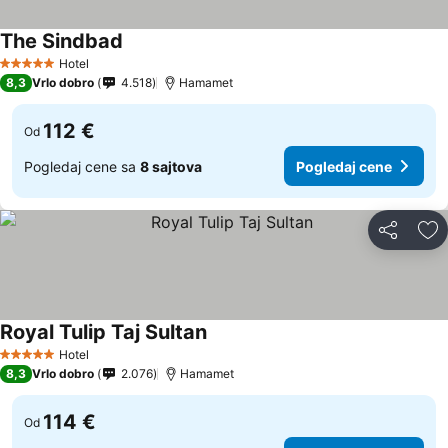
The Sindbad
Hotel
5 Zvezdice
8,3
Vrlo dobro
4.518
Hamamet
112 €
Od
Pogledaj cene sa
8 sajtova
Pogledaj cene
Deli
Do
Royal Tulip Taj Sultan
Hotel
5 Zvezdice
8,3
Vrlo dobro
2.076
Hamamet
114 €
Od