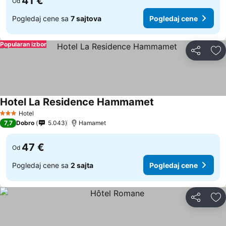
41 €
Od
Pogledaj cene sa
7 sajtova
Pogledaj cene
Popularan izbor
Deli
Do
Hotel La Residence Hammamet
Hotel
3 Zvezdice
7,7
Dobro
5.043
Hamamet
47 €
Od
Pogledaj cene sa
2 sajta
Pogledaj cene
Deli
Do