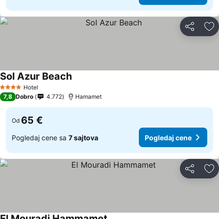
Deli
Do
Sol Azur Beach
Hotel
4 Zvezdice
7,8
Dobro
4.772
Hamamet
65 €
Od
Pogledaj cene sa
7 sajtova
Pogledaj cene
Deli
Do
El Mouradi Hammamet