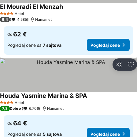
El Mouradi El Menzah
Hotel
4 Zvezdice
6,4
4.585
Hamamet
62 €
Od
Pogledaj cene sa
7 sajtova
Pogledaj cene
Deli
Do
Houda Yasmine Marina & SPA
Hotel
4 Zvezdice
7,8
Dobro
6.706
Hamamet
64 €
Od
Pogledaj cene sa
5 sajtova
Pogledaj cene