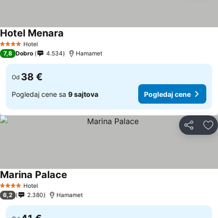
Hotel Menara
Hotel
4 Zvezdice
7,8
Dobro
4.534
Hamamet
38 €
Od
Pogledaj cene sa
9 sajtova
Pogledaj cene
Deli
Do
Marina Palace
Hotel
4 Zvezdice
6,2
2.380
Hamamet