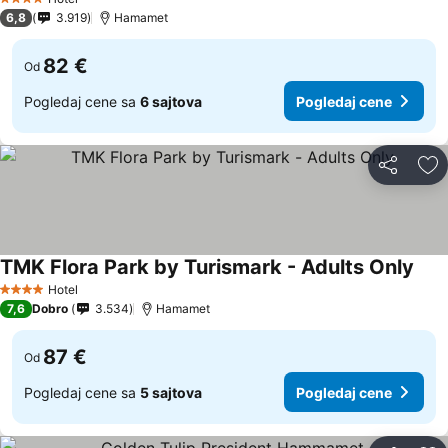
4 Zvezdice
6,8
3.919
Hamamet
82 €
Od
Pogledaj cene sa
6 sajtova
Pogledaj cene
Deli
Do
TMK Flora Park by Turismark - Adults Only
Hotel
4 Zvezdice
7,6
Dobro
3.534
Hamamet
87 €
Od
Pogledaj cene sa
5 sajtova
Pogledaj cene