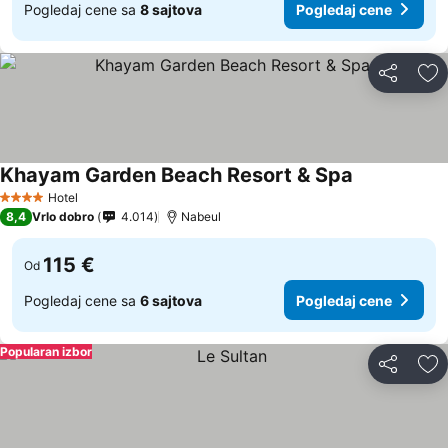
Pogledaj cene sa
8 sajtova
Pogledaj cene
Deli
Do
Khayam Garden Beach Resort & Spa
Hotel
4 Zvezdice
8,4
Vrlo dobro
4.014
Nabeul
115 €
Od
Pogledaj cene sa
6 sajtova
Pogledaj cene
Popularan izbor
Deli
Do