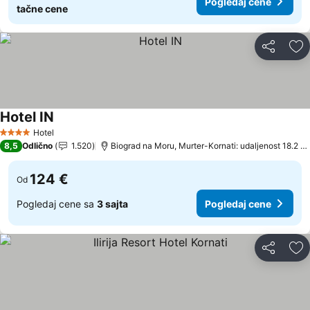
Pogledaj cene
tačne cene
Deli
Do
Hotel IN
Pogledaj cene
Hotel
4 Zvezdice
8,5
Odlično
1.520
Biograd na Moru, Murter-Kornati: udaljenost 18.2 k
124 €
Od
Pogledaj cene sa
3 sajta
Pogledaj cene
Deli
Do