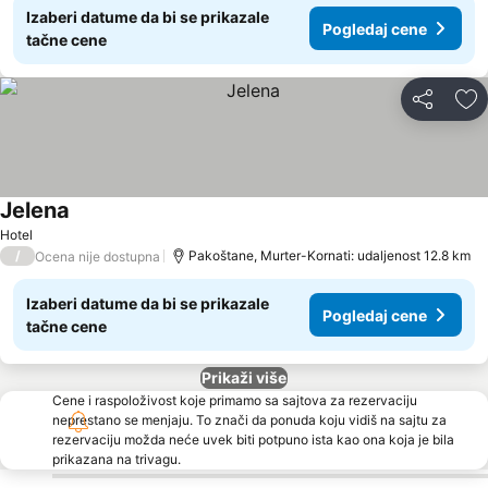
Izaberi datume da bi se prikazale
Pogledaj cene
tačne cene
Deli
Do
Jelena
Pogledaj cene
Hotel
/
Pakoštane, Murter-Kornati: udaljenost 12.8 km
Ocena nije dostupna
Izaberi datume da bi se prikazale
Pogledaj cene
tačne cene
Prikaži više
Cene i raspoloživost koje primamo sa sajtova za rezervaciju
neprestano se menjaju. To znači da ponuda koju vidiš na sajtu za
rezervaciju možda neće uvek biti potpuno ista kao ona koja je bila
prikazana na trivagu.