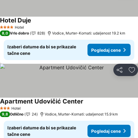
Hotel Duje
Pogledaj cene
Hotel
4 Zvezdice
8,0
Vrlo dobro
828
Vodice, Murter-Kornati: udaljenost 19.2 km
Izaberi datume da bi se prikazale
Pogledaj cene
tačne cene
Deli
Do
Apartment Udovičić Center
Pogledaj cene
Hotel
3 Zvezdice
9,8
Odlično
24
Vodice, Murter-Kornati: udaljenost 15.9 km
Izaberi datume da bi se prikazale
Pogledaj cene
tačne cene