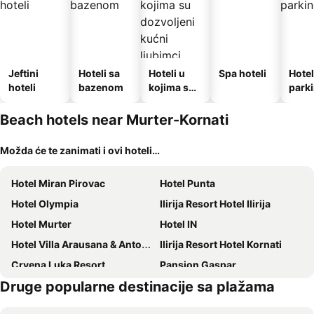
Jeftini
Hoteli sa
Hoteli u
Spa hoteli
Hotel
hoteli
bazenom
kojima su
park
dozvoljeni
kućni
Beach hotels near Murter-Kornati
ljubimci
Možda će te zanimati i ovi hoteli…
Hotel Miran Pirovac
Hotel Punta
Hotel Olympia
Ilirija Resort Hotel Ilirija
Hotel Murter
Hotel IN
Hotel Villa Arausana & Antonina
Ilirija Resort Hotel Kornati
Crvena Luka Resort
Pansion Gaspar
Druge popularne destinacije sa plažama
HOTEL IMPERIAL
Mediterranean Village San Antonio
Apartments Moreta
Hotel Duje