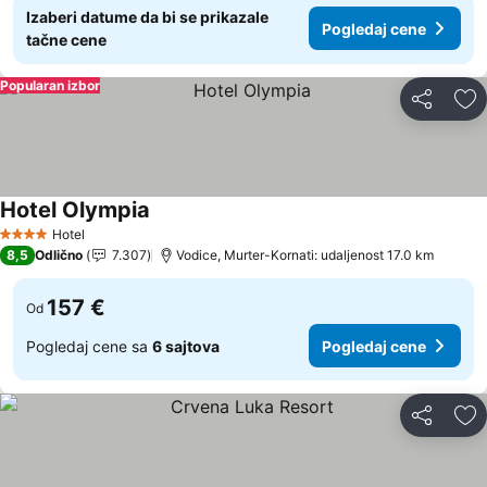
Izaberi datume da bi se prikazale
Pogledaj cene
tačne cene
Popularan izbor
Deli
Do
Hotel Olympia
Pogledaj cene
Hotel
4 Zvezdice
8,5
Odlično
7.307
Vodice, Murter-Kornati: udaljenost 17.0 km
157 €
Od
Pogledaj cene sa
6 sajtova
Pogledaj cene
Deli
Do