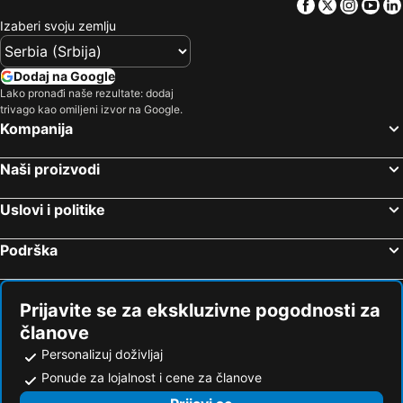
Facebook
Twitter
Insta
Yo
Izaberi svoju zemlju
Dodaj na Google
Lako pronađi naše rezultate: dodaj
trivago kao omiljeni izvor na Google.
Kompanija
Naši proizvodi
Uslovi i politike
Podrška
Prijavite se za ekskluzivne pogodnosti za
članove
Personalizuj doživljaj
Ponude za lojalnost i cene za članove