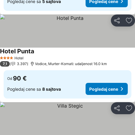
Pogledaj cene sa
5 sajtova
Pogledaj cene
Deli
Do
Hotel Punta
Pogledaj cene
Hotel
4 Zvezdice
7,1
3.397
Vodice, Murter-Kornati: udaljenost 16.0 km
90 €
Od
Pogledaj cene sa
8 sajtova
Pogledaj cene
Deli
Do