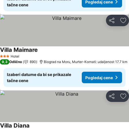
Pogledaj cene
tačne cene
Deli
Do
Villa Maimare
Pogledaj cene
Hotel
3 Zvezdice
9,3
Odlično
890
Biograd na Moru, Murter-Kornati: udaljenost 17.7 km
Izaberi datume da bi se prikazale
Pogledaj cene
tačne cene
Deli
Do
Villa Diana
Pogledaj cene