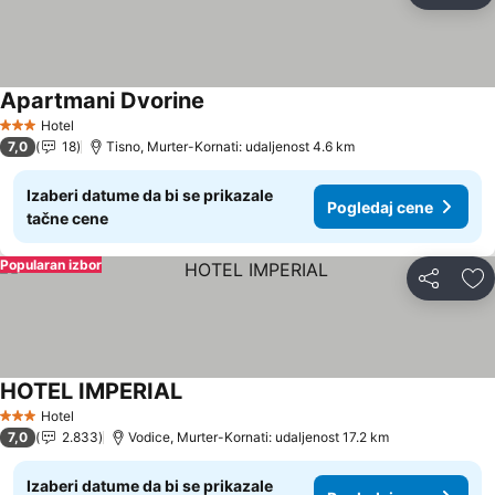
Apartmani Dvorine
Pogledaj cene
Hotel
3 Zvezdice
7,0
18
Tisno, Murter-Kornati: udaljenost 4.6 km
Izaberi datume da bi se prikazale
Pogledaj cene
tačne cene
Popularan izbor
Deli
Do
HOTEL IMPERIAL
Pogledaj cene
Hotel
3 Zvezdice
7,0
2.833
Vodice, Murter-Kornati: udaljenost 17.2 km
Izaberi datume da bi se prikazale