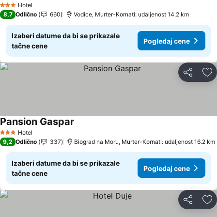
Hotel
3 Zvezdice
8,7
Odlično
660
Vodice, Murter-Kornati: udaljenost 14.2 km
Izaberi datume da bi se prikazale
Pogledaj cene
tačne cene
Deli
Do
Pansion Gaspar
Pogledaj cene
Hotel
3 Zvezdice
9,2
Odlično
337
Biograd na Moru, Murter-Kornati: udaljenost 16.2 km
Izaberi datume da bi se prikazale
Pogledaj cene
tačne cene
Deli
Do