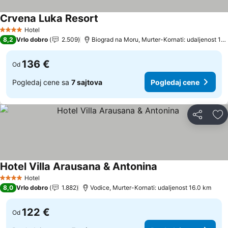
Crvena Luka Resort
Pogledaj cene
Hotel
4 Zvezdice
8,2
Vrlo dobro
2.509
Biograd na Moru, Murter-Kornati: udaljenost 14
136 €
Od
Pogledaj cene sa
7 sajtova
Pogledaj cene
Deli
Do
Hotel Villa Arausana & Antonina
Pogledaj cene
Hotel
4 Zvezdice
8,0
Vrlo dobro
1.882
Vodice, Murter-Kornati: udaljenost 16.0 km
122 €
Od