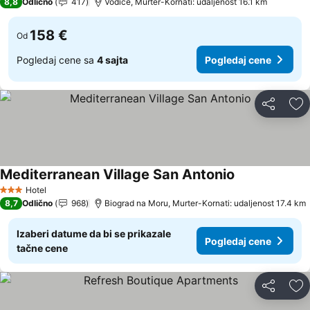
8,8
Odlično
417
Vodice, Murter-Kornati: udaljenost 16.1 km
158 €
Od
Pogledaj cene sa
4 sajta
Pogledaj cene
Deli
Do
Mediterranean Village San Antonio
Pogledaj cene
Hotel
3 Zvezdice
8,7
Odlično
968
Biograd na Moru, Murter-Kornati: udaljenost 17.4 km
Izaberi datume da bi se prikazale
Pogledaj cene
tačne cene
Deli
Do