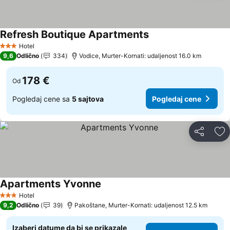
Refresh Boutique Apartments
Pogledaj cene
Hotel
3 Zvezdice
9,6
Odlično
334
Vodice, Murter-Kornati: udaljenost 16.0 km
178 €
Od
Pogledaj cene sa
5 sajtova
Pogledaj cene
Deli
Do
Apartments Yvonne
Pogledaj cene
Hotel
3 Zvezdice
9,2
Odlično
39
Pakoštane, Murter-Kornati: udaljenost 12.5 km
Izaberi datume da bi se prikazale