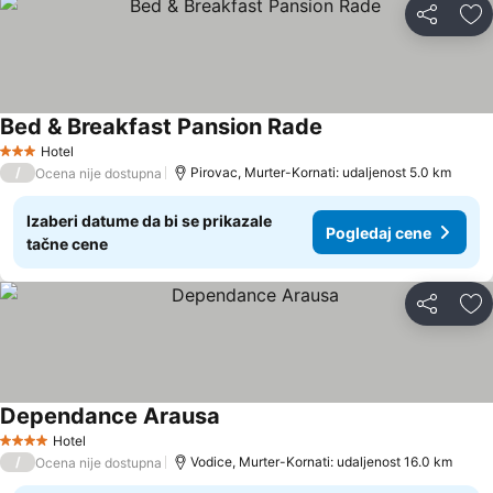
Deli
Do
Bed & Breakfast Pansion Rade
Pogledaj cene
Hotel
3 Zvezdice
/
Pirovac, Murter-Kornati: udaljenost 5.0 km
Ocena nije dostupna
Izaberi datume da bi se prikazale
Pogledaj cene
tačne cene
Deli
Do
Dependance Arausa
Pogledaj cene
Hotel
4 Zvezdice
/
Vodice, Murter-Kornati: udaljenost 16.0 km
Ocena nije dostupna