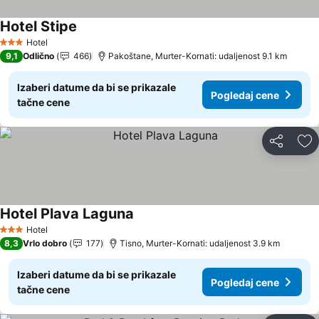
Hotel Stipe
Pogledaj cene
Hotel
3 Zvezdice
9,1
Odlično
466
Pakoštane, Murter-Kornati: udaljenost 9.1 km
Izaberi datume da bi se prikazale
Pogledaj cene
tačne cene
Deli
Do
Hotel Plava Laguna
Pogledaj cene
Hotel
3 Zvezdice
8,3
Vrlo dobro
177
Tisno, Murter-Kornati: udaljenost 3.9 km
Izaberi datume da bi se prikazale
Pogledaj cene
tačne cene