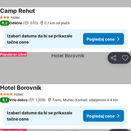
Camp Rehut
Pogledaj cene
Hotel
3 Zvezdice
9,2
Odlično
570
0.1 km od plaže
Izaberi datume da bi se prikazale
Pogledaj cene
tačne cene
Popularan izbor
Deli
Do
Hotel Borovnik
Pogledaj cene
Hotel
4 Zvezdice
8,1
Vrlo dobro
1.209
Tisno, Murter-Kornati: udaljenost 4.4 km
Izaberi datume da bi se prikazale
Pogledaj cene
tačne cene