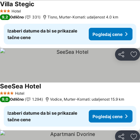
Villa Stegic
Pogledaj cene
Hotel
3 Zvezdice
9,2
Odlično
331
Tisno, Murter-Kornati: udaljenost 4.0 km
Izaberi datume da bi se prikazale
Pogledaj cene
tačne cene
Deli
Do
SeeSea Hotel
Pogledaj cene
Hotel
4 Zvezdice
9,0
Odlično
1.294
Vodice, Murter-Kornati: udaljenost 15.9 km
Izaberi datume da bi se prikazale
Pogledaj cene
tačne cene
Deli
Do