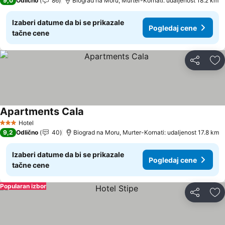
9,0
Odlično
86
Biograd na Moru, Murter-Kornati: udaljenost 18.2 km
Izaberi datume da bi se prikazale
Pogledaj cene
tačne cene
Deli
Do
Apartments Cala
Pogledaj cene
Hotel
3 Zvezdice
9,2
Odlično
40
Biograd na Moru, Murter-Kornati: udaljenost 17.8 km
Izaberi datume da bi se prikazale
Pogledaj cene
tačne cene
Popularan izbor
Deli
Do