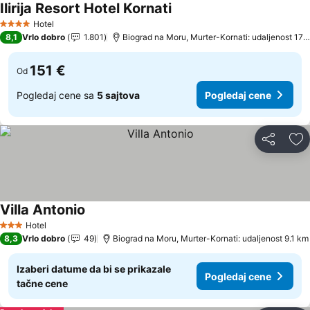
Ilirija Resort Hotel Kornati
Pogledaj cene
Hotel
4 Zvezdice
8,1
Vrlo dobro
1.801
Biograd na Moru, Murter-Kornati: udaljenost 17.
151 €
Od
Pogledaj cene sa
5 sajtova
Pogledaj cene
Deli
Do
Villa Antonio
Pogledaj cene
Hotel
3 Zvezdice
8,3
Vrlo dobro
49
Biograd na Moru, Murter-Kornati: udaljenost 9.1 km
Izaberi datume da bi se prikazale
Pogledaj cene
tačne cene