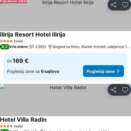
Popularan izbor
Deli
Do
Ilirija Resort Hotel Ilirija
Pogledaj cene
Hotel
4 Zvezdice
8,2
Vrlo dobro
2.920
Biograd na Moru, Murter-Kornati: udaljenost 17.
169 €
Od
Pogledaj cene sa
6 sajtova
Pogledaj cene
Deli
Do
Hotel Villa Radin
Pogledaj cene
Hotel
4 Zvezdice