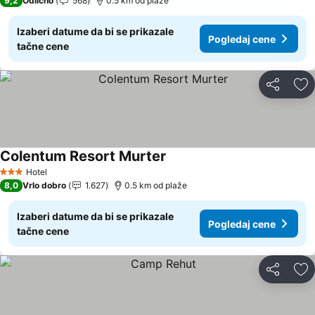
9,2
Odlično
568
0.5 km od plaže
Izaberi datume da bi se prikazale
Pogledaj cene
tačne cene
Deli
Do
Colentum Resort Murter
Pogledaj cene
Hotel
3 Zvezdice
8,0
Vrlo dobro
1.627
0.5 km od plaže
Izaberi datume da bi se prikazale
Pogledaj cene
tačne cene
Deli
Do