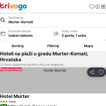
Favoriti
Prijavi
Men
Destinacija
Murter-Kornati
Dolazak/odlazak
Gosti i sobe
Izaberi datume
2 gosta, 1 soba.
Sortiraj
Filtriraj
Mapa
Hoteli na plaži u gradu Murter-Kornati,
Hrvatska
Kako uplate koje primimo utiču na rangiranje
Popularan izbor
Deli
Do
Hotel Murter
Pogledaj cene
Hotel
3 Zvezdice