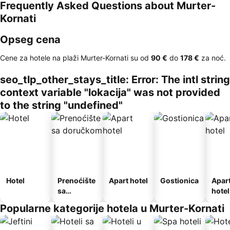
Frequently Asked Questions about Murter-
Kornati
Opseg cena
Cene za hotele na plaži Murter-Kornati su od
‎90 €
do
‎178 €
za noć.
seo_tlp_other_stays_title: Error: The intl string
context variable "lokacija" was not provided
to the string "undefined"
Hotel
Prenoćište
Apart hotel
Gostionica
Apar
sa
hotel
doručkom
Popularne kategorije hotela u Murter-Kornati