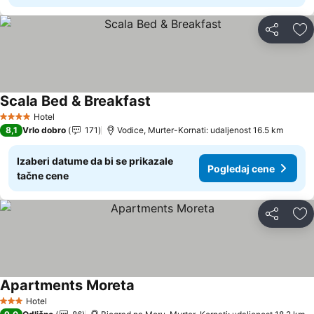
Deli
Do
Scala Bed & Breakfast
Pogledaj cene
Hotel
4 Zvezdice
8,1
Vrlo dobro
171
Vodice, Murter-Kornati: udaljenost 16.5 km
Izaberi datume da bi se prikazale
Pogledaj cene
tačne cene
Deli
Do
Apartments Moreta
Pogledaj cene
Hotel
3 Zvezdice