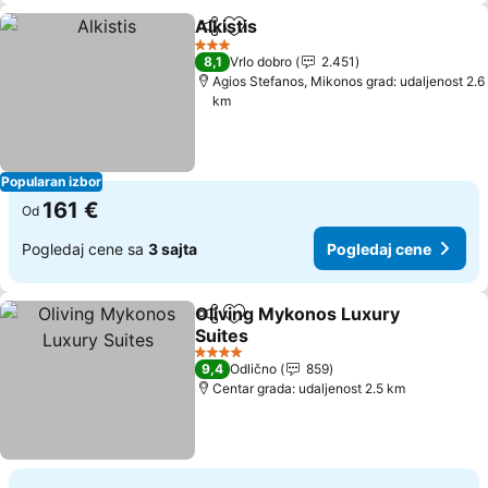
Alkistis
Deli
Dodati u favorite
Pogledaj cene
3 Zvezdice
8,1
Vrlo dobro
2.451
Agios Stefanos, Mikonos grad: udaljenost 2.6
km
Popularan izbor
161 €
Od
Pogledaj cene sa
3 sajta
Pogledaj cene
Oliving Mykonos Luxury
Deli
Dodati u favorite
Suites
Pogledaj cene
4 Zvezdice
9,4
Odlično
859
Centar grada: udaljenost 2.5 km