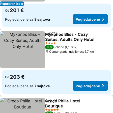
Popularan izbor
201 €
Od
Pogledaj cene sa
8 sajtova
Pogledaj cene
Mykonos Bliss - Cozy
Deli
Dodati u favorite
Suites, Adults Only Hotel
Pogledaj cene
4 Zvezdice
9,6
Odlično
637
Centar grada: udaljenost 6.7 km
203 €
Od
Pogledaj cene sa
7 sajtova
Pogledaj cene
Greco Philia Hotel
Deli
Dodati u favorite
Boutique
Pogledaj cene
5 Zvezdice