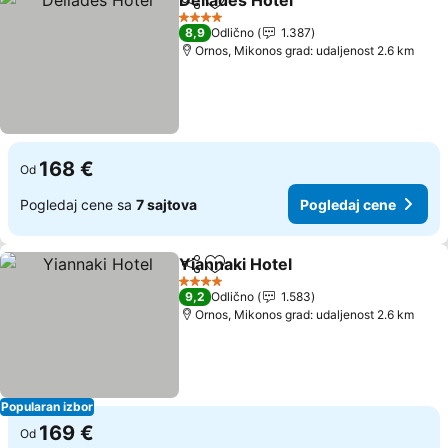
Deliades Hotel
Deli
Dodati u favorite
Pogledaj ce
4 Zvezdice
8,9
Odlično
1.387
Ornos, Mikonos grad: udaljenost 2.6 km
168 €
Od
Pogledaj cene sa
7 sajtova
Pogledaj cene
Yiannaki Hotel
Deli
Dodati u favorite
Pogledaj ce
4 Zvezdice
9,2
Odlično
1.583
Ornos, Mikonos grad: udaljenost 2.6 km
Popularan izbor
169 €
Od