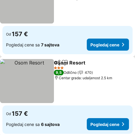
157 €
Od
Pogledaj cene sa
7 sajtova
Pogledaj cene
Osom Resort
Deli
Dodati u favorite
Pogledaj cen
3 Zvezdice
9,5
Odlično
470
Centar grada: udaljenost 2.5 km
157 €
Od
Pogledaj cene sa
6 sajtova
Pogledaj cene