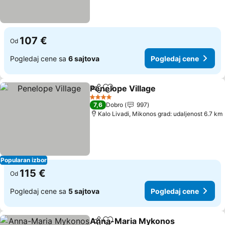
107 €
Od
Pogledaj cene sa
6 sajtova
Pogledaj cene
Penelope Village
Deli
Dodati u favorite
Pogledaj 
4 Zvezdice
7,6
Dobro
997
Kalo Livadi, Mikonos grad: udaljenost 6.7 km
Popularan izbor
115 €
Od
Pogledaj cene sa
5 sajtova
Pogledaj cene
Anna-Maria Mykonos