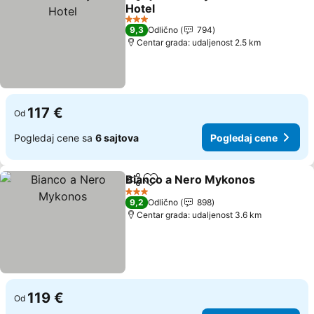
Deli
Dodati u favorite
Hotel
Pogledaj cene
3 Zvezdice
9,3
Odlično
794
Centar grada: udaljenost 2.5 km
117 €
Od
Pogledaj cene sa
6 sajtova
Pogledaj cene
Bianco a Nero Mykonos
Deli
Dodati u favorite
Po
3 Zvezdice
9,2
Odlično
898
Centar grada: udaljenost 3.6 km
119 €
Od