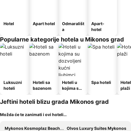
Hotel
Apart hotel
Odmarališt
Apart-
a
hotel
Popularne kategorije hotela u Mikonos grad
Luksuzni
Hoteli sa
Hoteli u
Spa hoteli
Hotel
hoteli
bazenom
kojima su
plaži
dozvoljeni
kućni
Jeftini hoteli blizu grada Mikonos grad
ljubimci
Možda će te zanimati i ovi hoteli…
Mykonos Kosmoplaz Beach Resort Hotel
Olvos Luxury Suites Mykonos