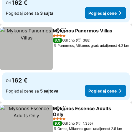
162 €
Od
Pogledaj cene sa
3 sajta
Pogledaj cene
Mykonos Panormos Villas
Deli
Dodati u favorite
4 Zvezdice
8,9
Odlično
388
Panormos, Mikonos grad: udaljenost 4.2 km
162 €
Od
Pogledaj cene sa
5 sajtova
Pogledaj cene
Mykonos Essence Adults
Deli
Dodati u favorite
Only
Pogledaj cene
4 Zvezdice
9,0
Odlično
1.355
Ornos, Mikonos grad: udaljenost 2.5 km