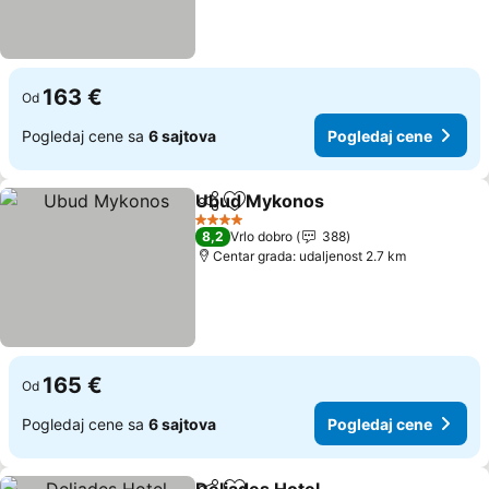
163 €
Od
Pogledaj cene sa
6 sajtova
Pogledaj cene
Ubud Mykonos
Deli
Dodati u favorite
Pogledaj c
4 Zvezdice
8,2
Vrlo dobro
388
Centar grada: udaljenost 2.7 km
165 €
Od
Pogledaj cene sa
6 sajtova
Pogledaj cene