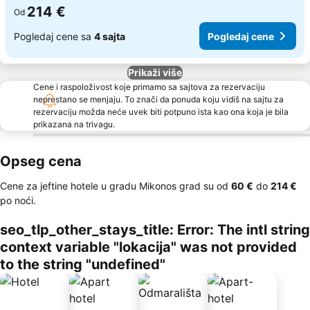
214 €
Od
Pogledaj cene sa
4 sajta
Pogledaj cene
Prikaži više
Cene i raspoloživost koje primamo sa sajtova za rezervaciju
neprestano se menjaju. To znači da ponuda koju vidiš na sajtu za
rezervaciju možda neće uvek biti potpuno ista kao ona koja je bila
prikazana na trivagu.
Opseg cena
Cene za jeftine hotele u gradu Mikonos grad su od
‎60 €
do
‎214 €
po noći.
seo_tlp_other_stays_title: Error: The intl string
context variable "lokacija" was not provided
to the string "undefined"