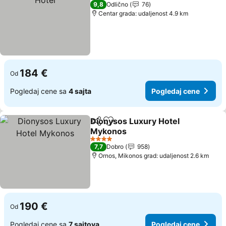
5 Zvezdice
9,8
Odlično
76
Centar grada: udaljenost 4.9 km
184 €
Od
Pogledaj cene sa
4 sajta
Pogledaj cene
Dionysos Luxury Hotel
Deli
Dodati u favorite
Mykonos
Pogledaj cene
4 Zvezdice
7,7
Dobro
958
Ornos, Mikonos grad: udaljenost 2.6 km
190 €
Od
Pogledaj cene sa
7 sajtova
Pogledaj cene