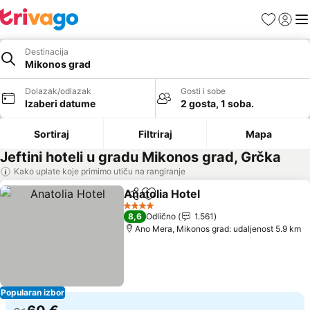
Favoriti
Prijavi
Men
Destinacija
Mikonos grad
Dolazak/odlazak
Gosti i sobe
Izaberi datume
2 gosta, 1 soba.
Sortiraj
Filtriraj
Mapa
Jeftini hoteli u gradu Mikonos grad, Grčka
Kako uplate koje primimo utiču na rangiranje
Anatolia Hotel
Deli
Dodati u favorite
Pogledaj ce
4 Zvezdice
8,6
Odlično
1.561
Ano Mera, Mikonos grad: udaljenost 5.9 km
Popularan izbor