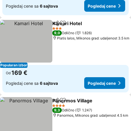
Pogledaj cene sa
6 sajtova
Pogledaj cene
Kamari Hotel
Deli
Dodati u favorite
Pogledaj cen
3 Zvezdice
9,0
Odlično
1.826
Platis Ialos, Mikonos grad: udaljenost 3.5 km
Popularan izbor
169 €
Od
Pogledaj cene sa
6 sajtova
Pogledaj cene
Panormos Village
Deli
Dodati u favorite
Pogledaj
4 Zvezdice
9,3
Odlično
1.247
Panormos, Mikonos grad: udaljenost 4.5 km