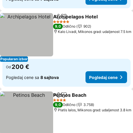
Archipelagos Hotel
Deli
Dodati u favorite
Pogled
5 Zvezdice
9,0
Odlično
902
Kalo Livadi, Mikonos grad: udaljenost 7.5 km
Popularan izbor
200 €
Od
Pogledaj cene sa
8 sajtova
Pogledaj cene
Petinos Beach
Deli
Dodati u favorite
Pogledaj ce
4 Zvezdice
9,0
Odlično
3.758
Platis Ialos, Mikonos grad: udaljenost 3.8 km