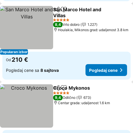
San Marco Hotel and
Deli
Dodati u favorite
Villas
Pogledaj cene
5 Zvezdice
8,4
Vrlo dobro
1.227
Houlakia, Mikonos grad: udaljenost 3.8 km
Popularan izbor
210 €
Od
Pogledaj cene sa
8 sajtova
Pogledaj cene
Croco Mykonos
Deli
Dodati u favorite
Pogledaj 
5 Zvezdice
9,4
Odlično
673
Centar grada: udaljenost 1.6 km