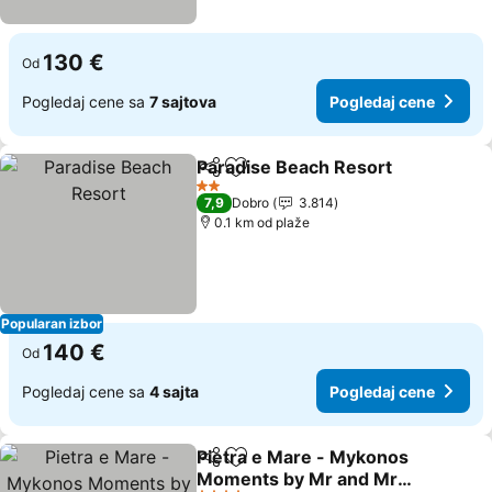
130 €
Od
Pogledaj cene sa
7 sajtova
Pogledaj cene
Paradise Beach Resort
Deli
Dodati u favorite
Pog
2 Zvezdice
7,9
Dobro
3.814
0.1 km od plaže
Popularan izbor
140 €
Od
Pogledaj cene sa
4 sajta
Pogledaj cene
Pietra e Mare - Mykonos
Deli
Dodati u favorite
Moments by Mr and Mrs