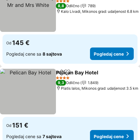
White
Pogledaj cene
4 Zvezdice
8,8
Odlično
789
Kalo Livadi, Mikonos grad: udaljenost 6.8 km
145 €
Od
Pogledaj cene sa
8 sajtova
Pogledaj cene
Pelican Bay Hotel
Deli
Dodati u favorite
Pogledaj
4 Zvezdice
9,3
Odlično
1.849
Platis Ialos, Mikonos grad: udaljenost 3.5 km
151 €
Od
Pogledaj cene sa
7 sajtova
Pogledaj cene