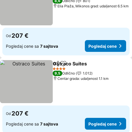
8,6
Odlično
801
Elia Plaža, Mikonos grad: udaljenost 6.5 km
207 €
Od
Pogledaj cene sa
7 sajtova
Pogledaj cene
Ostraco Suites
Deli
Dodati u favorite
Pogledaj c
4 Zvezdice
9,5
Odlično
1.012
Centar grada: udaljenost 1.1 km
207 €
Od
Pogledaj cene sa
7 sajtova
Pogledaj cene