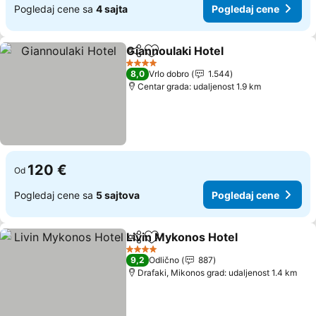
Pogledaj cene sa
4 sajta
Pogledaj cene
Giannoulaki Hotel
Deli
Dodati u favorite
Pogledaj
4 Zvezdice
8,0
Vrlo dobro
1.544
Centar grada: udaljenost 1.9 km
120 €
Od
Pogledaj cene sa
5 sajtova
Pogledaj cene
Livin Mykonos Hotel
Deli
Dodati u favorite
Pogle
4 Zvezdice
9,2
Odlično
887
Drafaki, Mikonos grad: udaljenost 1.4 km