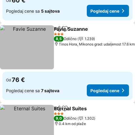
60 €
Od
Pogledaj cene sa
5 sajtova
Pogledaj cene
Favie Suzanne
Deli
Dodati u favorite
Pogledaj ce
3 Zvezdice
8,5
Odlično
1.239
Tinos Hora, Mikonos grad: udaljenost 17.6 km
76 €
Od
Pogledaj cene sa
7 sajtova
Pogledaj cene
Eternal Suites
Deli
Dodati u favorite
Pogledaj ce
3 Zvezdice
9,0
Odlično
1.302
0.4 km od plaže