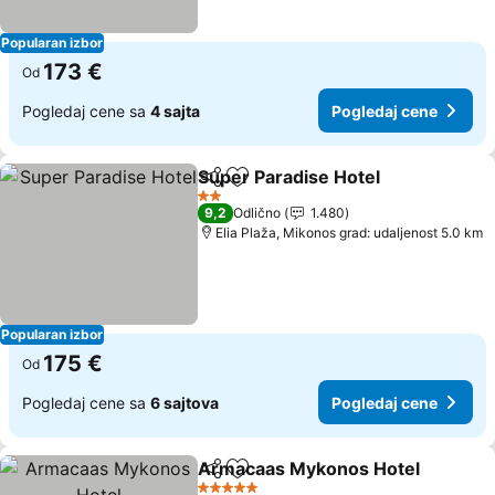
Popularan izbor
173 €
Od
Pogledaj cene sa
4 sajta
Pogledaj cene
Super Paradise Hotel
Deli
Dodati u favorite
Pogl
2 Zvezdice
9,2
Odlično
1.480
Elia Plaža, Mikonos grad: udaljenost 5.0 km
Popularan izbor
175 €
Od
Pogledaj cene sa
6 sajtova
Pogledaj cene
Armacaas Mykonos Hotel
Deli
Dodati u favorite