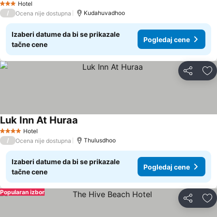
Hotel
3 Zvezdice
/
Kudahuvadhoo
Ocena nije dostupna
Izaberi datume da bi se prikazale
Pogledaj cene
tačne cene
Deli
Do
Luk Inn At Huraa
Hotel
4 Zvezdice
/
Thulusdhoo
Ocena nije dostupna
Izaberi datume da bi se prikazale
Pogledaj cene
tačne cene
Popularan izbor
Deli
Do