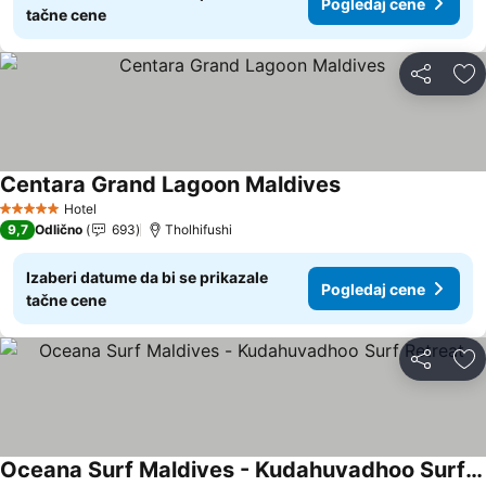
Pogledaj cene
tačne cene
Deli
Do
Centara Grand Lagoon Maldives
Hotel
5 Zvezdice
9,7
Odlično
693
Tholhifushi
Izaberi datume da bi se prikazale
Pogledaj cene
tačne cene
Deli
Do
Oceana Surf Maldives - Kudahuvadhoo Surf Retreat