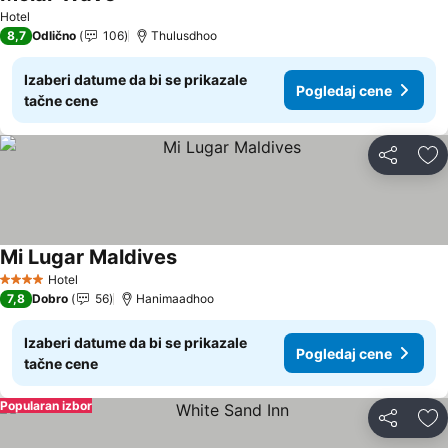
Hotel
8,7
Odlično
106
Thulusdhoo
Izaberi datume da bi se prikazale
Pogledaj cene
tačne cene
Deli
Do
Mi Lugar Maldives
Hotel
4 Zvezdice
7,8
Dobro
56
Hanimaadhoo
Izaberi datume da bi se prikazale
Pogledaj cene
tačne cene
Popularan izbor
Deli
Do