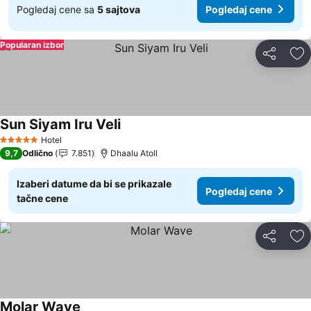
Pogledaj cene sa
5 sajtova
Pogledaj cene
Popularan izbor
Deli
Do
Sun Siyam Iru Veli
Hotel
5 Zvezdice
9,7
Odlično
7.851
Dhaalu Atoll
Izaberi datume da bi se prikazale
Pogledaj cene
tačne cene
Deli
Do
Molar Wave