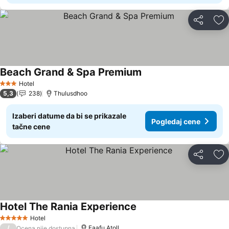
Deli
Do
Beach Grand & Spa Premium
Hotel
3 Zvezdice
5,3
238
Thulusdhoo
Izaberi datume da bi se prikazale
Pogledaj cene
tačne cene
Deli
Do
Hotel The Rania Experience
Hotel
5 Zvezdice
/
Faafu Atoll
Ocena nije dostupna