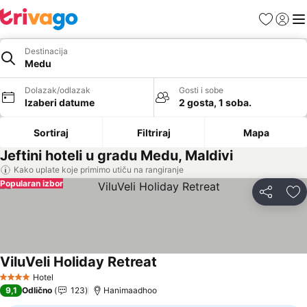
Favoriti
Prijavi
Men
Destinacija
Medu
Dolazak/odlazak
Gosti i sobe
Izaberi datume
2 gosta, 1 soba.
Sortiraj
Filtriraj
Mapa
Jeftini hoteli u gradu Medu, Maldivi
Kako uplate koje primimo utiču na rangiranje
Popularan izbor
Deli
Do
ViluVeli Holiday Retreat
Hotel
4 Zvezdice
9,1
Odlično
123
Hanimaadhoo