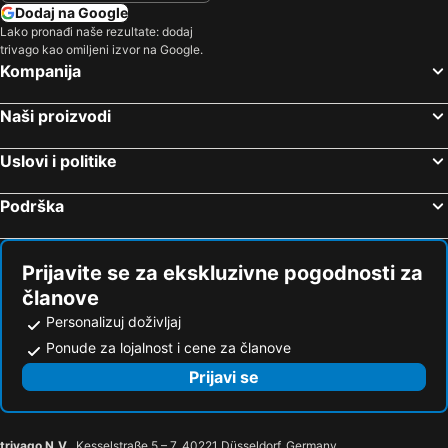
Beach Grand & Spa Premium
Dodaj na Google
Lako pronađi naše rezultate: dodaj
trivago kao omiljeni izvor na Google.
Kompanija
Naši proizvodi
Uslovi i politike
Podrška
Prijavite se za ekskluzivne pogodnosti za
članove
Personalizuj doživljaj
Ponude za lojalnost i cene za članove
Prijavi se
trivago N.V.
, Kesselstraße 5 – 7, 40221 Düsseldorf, Germany