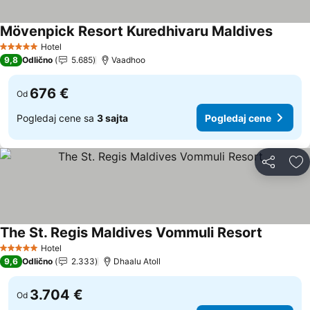
Mövenpick Resort Kuredhivaru Maldives
Hotel
5 Zvezdice
9,8
Odlično
5.685
Vaadhoo
676 €
Od
Pogledaj cene sa
3 sajta
Pogledaj cene
Deli
Do
The St. Regis Maldives Vommuli Resort
Hotel
5 Zvezdice
9,6
Odlično
2.333
Dhaalu Atoll
3.704 €
Od