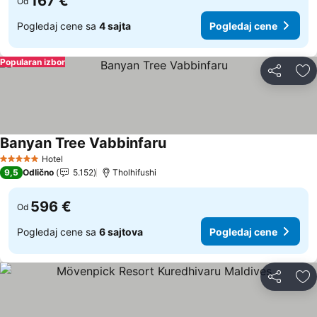
167 €
Od
Pogledaj cene sa
4 sajta
Pogledaj cene
Popularan izbor
Deli
Do
Banyan Tree Vabbinfaru
Hotel
5 Zvezdice
9,5
Odlično
5.152
Tholhifushi
596 €
Od
Pogledaj cene sa
6 sajtova
Pogledaj cene
Deli
Do