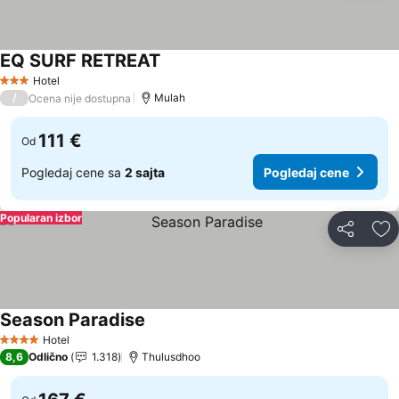
EQ SURF RETREAT
Hotel
3 Zvezdice
/
Mulah
Ocena nije dostupna
111 €
Od
Pogledaj cene sa
2 sajta
Pogledaj cene
Popularan izbor
Deli
Do
Season Paradise
Hotel
4 Zvezdice
8,6
Odlično
1.318
Thulusdhoo