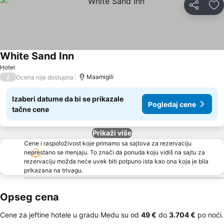
Deli
Do
White Sand Inn
Hotel
/
Maamigili
Ocena nije dostupna
Izaberi datume da bi se prikazale
Pogledaj cene
tačne cene
Prikaži više
Cene i raspoloživost koje primamo sa sajtova za rezervaciju
neprestano se menjaju. To znači da ponuda koju vidiš na sajtu za
rezervaciju možda neće uvek biti potpuno ista kao ona koja je bila
prikazana na trivagu.
Opseg cena
Cene za jeftine hotele u gradu Medu su od
‎49 €
do
‎3.704 €
po noći.