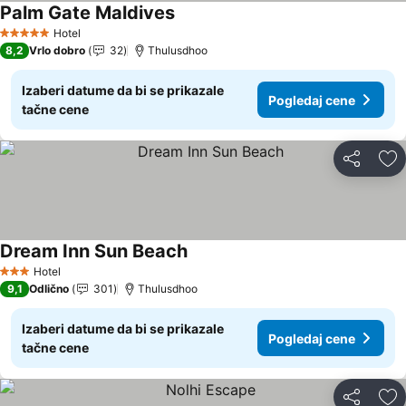
Palm Gate Maldives
Hotel
5 Zvezdice
8,2
Vrlo dobro
32
Thulusdhoo
Izaberi datume da bi se prikazale
Pogledaj cene
tačne cene
Deli
Do
Dream Inn Sun Beach
Hotel
3 Zvezdice
9,1
Odlično
301
Thulusdhoo
Izaberi datume da bi se prikazale
Pogledaj cene
tačne cene
Deli