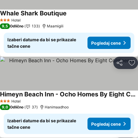
Whale Shark Boutique
Hotel
3 Zvezdice
9,5
Odlično
133
Maamigili
Izaberi datume da bi se prikazale
Pogledaj cene
tačne cene
Deli
Do
Himeyn Beach Inn - Ocho Homes By Eight Continents
Hotel
3 Zvezdice
9,0
Odlično
37
Hanimaadhoo
Izaberi datume da bi se prikazale
Pogledaj cene
tačne cene