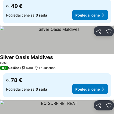
49 €
Od
Pogledaj cene sa
3 sajta
Pogledaj cene
Deli
Do
Silver Oasis Maldives
Hotel
9,1
Odlično
539
Thulusdhoo
78 €
Od
Pogledaj cene sa
3 sajta
Pogledaj cene
Deli
Do