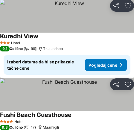
Deli
Do
Kuredhi View
Hotel
3 Zvezdice
9,1
Odlično
98
Thulusdhoo
Izaberi datume da bi se prikazale
Pogledaj cene
tačne cene
Deli
Do
Fushi Beach Guesthouse
Hotel
4 Zvezdice
9,3
Odlično
17
Maamigili