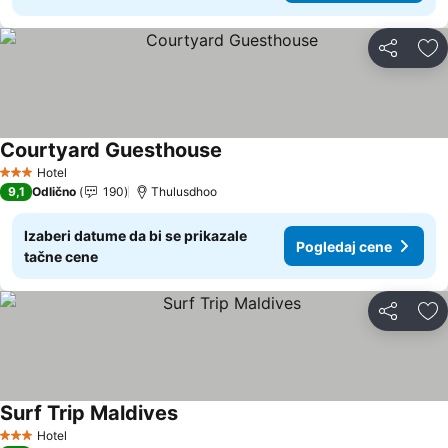
Deli
Do
Courtyard Guesthouse
Hotel
3 Zvezdice
9,1
Odlično
190
Thulusdhoo
Izaberi datume da bi se prikazale
Pogledaj cene
tačne cene
Deli
Do
Surf Trip Maldives
Hotel
3 Zvezdice