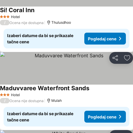
Si! Coral Inn
Hotel
3 Zvezdice
/
Thulusdhoo
Ocena nije dostupna
Izaberi datume da bi se prikazale
Pogledaj cene
tačne cene
Deli
Do
Maduvvaree Waterfront Sands
Hotel
3 Zvezdice
/
Mulah
Ocena nije dostupna
Izaberi datume da bi se prikazale
Pogledaj cene
tačne cene