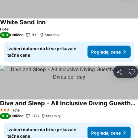
White Sand Inn
Hotel
9,0
Odlično
83
Maamigili
Izaberi datume da bi se prikazale
Pogledaj cene
tačne cene
Deli
Do
Dive and Sleep - All Inclusive Diving Guesthouse - 3 Dives per day
Hotel
3 Zvezdice
9,9
Odlično
117
Maamigili
Izaberi datume da bi se prikazale
Pogledaj cene
tačne cene