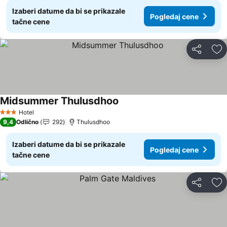
Izaberi datume da bi se prikazale
Pogledaj cene
tačne cene
Deli
Do
Midsummer Thulusdhoo
Hotel
3 Zvezdice
9,4
Odlično
292
Thulusdhoo
Izaberi datume da bi se prikazale
Pogledaj cene
tačne cene
Deli
Do