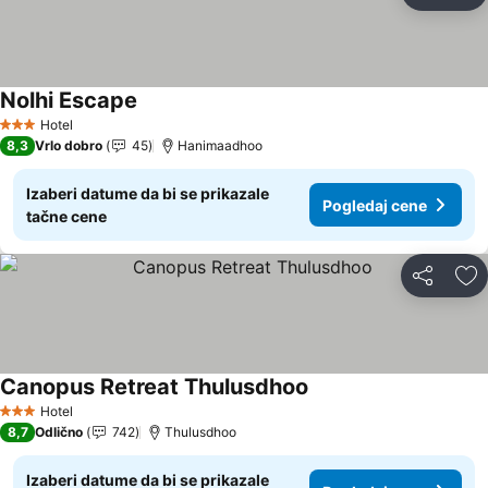
Do
Nolhi Escape
Hotel
3 Zvezdice
8,3
Vrlo dobro
45
Hanimaadhoo
Izaberi datume da bi se prikazale
Pogledaj cene
tačne cene
Deli
Do
Canopus Retreat Thulusdhoo
Hotel
3 Zvezdice
8,7
Odlično
742
Thulusdhoo
Izaberi datume da bi se prikazale