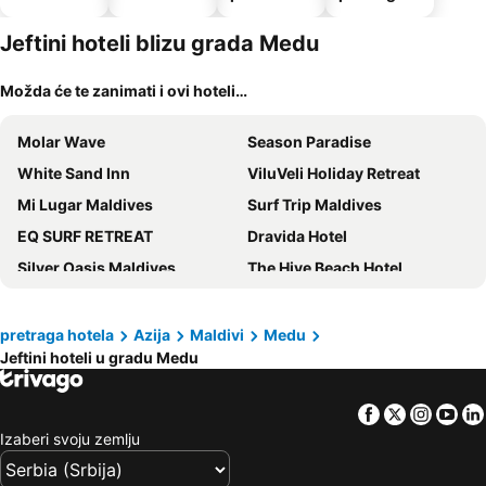
Jeftini hoteli blizu grada Medu
Možda će te zanimati i ovi hoteli…
Molar Wave
Season Paradise
White Sand Inn
ViluVeli Holiday Retreat
Mi Lugar Maldives
Surf Trip Maldives
EQ SURF RETREAT
Dravida Hotel
Silver Oasis Maldives
The Hive Beach Hotel
Keyla Inn
Samura Panorama Guest House
iHaven Thulusdhoo
Banyan Tree Vabbinfaru
pretraga hotela
Azija
Maldivi
Medu
Jeftini hoteli u gradu Medu
Dive and Sleep - All Inclusive Diving Guesthouse - 3 Dives per day
Whale Shark Boutique
Canopus Retreat Thulusdhoo
Mövenpick Resort Kuredhivaru Maldives
Facebook
Twitter
Insta
Yo
Oceana Surf Maldives - Kudahuvadhoo Surf Retreat
Sun Siyam Iru Veli
Izaberi svoju zemlju
Midsummer Thulusdhoo
Luk Inn At Huraa