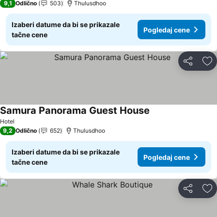
9,1
Odlično
503
Thulusdhoo
Izaberi datume da bi se prikazale
Pogledaj cene
tačne cene
Deli
Do
Samura Panorama Guest House
Hotel
9,2
Odlično
652
Thulusdhoo
Izaberi datume da bi se prikazale
Pogledaj cene
tačne cene
Deli
Do