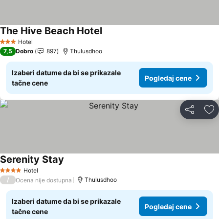
The Hive Beach Hotel
Hotel
3 Zvezdice
7,5
Dobro
897
Thulusdhoo
Izaberi datume da bi se prikazale
Pogledaj cene
tačne cene
Deli
Do
Serenity Stay
Hotel
4 Zvezdice
/
Thulusdhoo
Ocena nije dostupna
Izaberi datume da bi se prikazale
Pogledaj cene
tačne cene