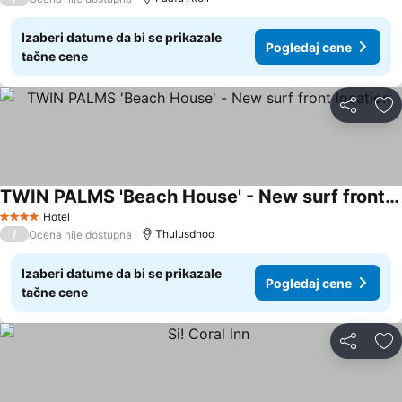
Izaberi datume da bi se prikazale
Pogledaj cene
tačne cene
Deli
Do
TWIN PALMS 'Beach House' - New surf front location
Hotel
4 Zvezdice
/
Thulusdhoo
Ocena nije dostupna
Izaberi datume da bi se prikazale
Pogledaj cene
tačne cene
Deli
Do