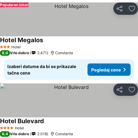
Popularan izbor
Deli
Do
Hotel Megalos
Pogledaj cene
Hotel
3 Zvezdice
8,0
Vrlo dobro
2.471
Constanta
Izaberi datume da bi se prikazale
Pogledaj cene
tačne cene
Deli
Do
Hotel Bulevard
Pogledaj cene
Hotel
4 Zvezdice
8,4
Vrlo dobro
2.018
Constanta