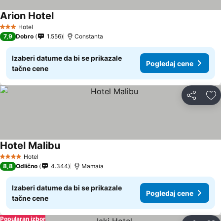
Arion Hotel
Pogledaj cene
Hotel
3 Zvezdice
7,9
Dobro
1.556
Constanta
Izaberi datume da bi se prikazale
Pogledaj cene
tačne cene
Deli
Do
Hotel Malibu
Pogledaj cene
Hotel
4 Zvezdice
8,8
Odlično
4.344
Mamaia
Izaberi datume da bi se prikazale
Pogledaj cene
tačne cene
Popularan izbor