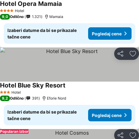
Hotel Opera Mamaia
Pogledaj cene
Hotel
4 Zvezdice
9,0
Odlično
1.321
Mamaia
Izaberi datume da bi se prikazale
Pogledaj cene
tačne cene
Deli
Do
Hotel Blue Sky Resort
Pogledaj cene
Hotel
3 Zvezdice
9,2
Odlično
391
Eforie Nord
Izaberi datume da bi se prikazale
Pogledaj cene
tačne cene
Popularan izbor
Deli
Do