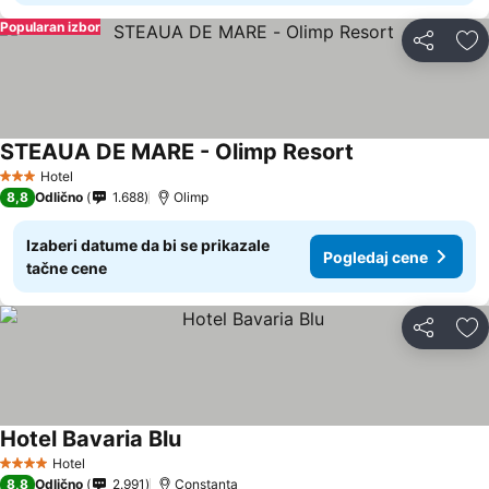
Popularan izbor
Deli
Do
STEAUA DE MARE - Olimp Resort
Pogledaj cene
Hotel
3 Zvezdice
8,8
Odlično
1.688
Olimp
Izaberi datume da bi se prikazale
Pogledaj cene
tačne cene
Deli
Do
Hotel Bavaria Blu
Pogledaj cene
Hotel
4 Zvezdice
8,8
Odlično
2.991
Constanta