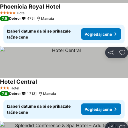
Phoenicia Royal Hotel
Pogledaj cene
Hotel
5 Zvezdice
7,5
Dobro
475
Mamaia
Izaberi datume da bi se prikazale
Pogledaj cene
tačne cene
Deli
Do
Hotel Central
Pogledaj cene
Hotel
3 Zvezdice
7,6
Dobro
1.713
Mamaia
Izaberi datume da bi se prikazale
Pogledaj cene
tačne cene