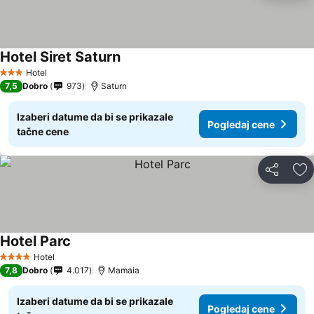
Hotel Siret Saturn
Pogledaj cene
Hotel
3 Zvezdice
7,5
Dobro
973
Saturn
Izaberi datume da bi se prikazale
Pogledaj cene
tačne cene
Deli
Do
Hotel Parc
Pogledaj cene
Hotel
4 Zvezdice
7,8
Dobro
4.017
Mamaia
Izaberi datume da bi se prikazale
Pogledaj cene