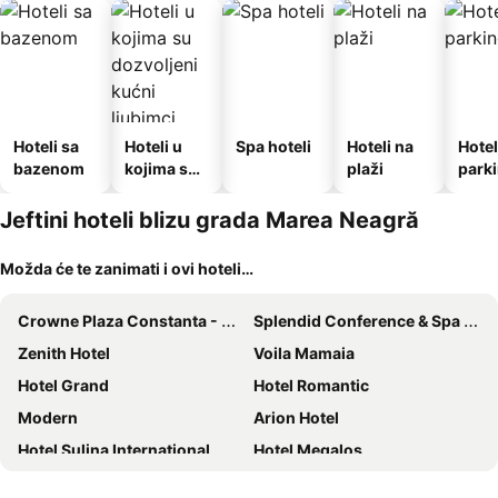
Hoteli sa
Hoteli u
Spa hoteli
Hoteli na
Hotel
bazenom
kojima su
plaži
park
dozvoljeni
kućni
Jeftini hoteli blizu grada Marea Neagră
ljubimci
Možda će te zanimati i ovi hoteli…
Crowne Plaza Constanta - Mamaia Beach By Ihg
Splendid Conference & Spa Hotel – Adults Only
Zenith Hotel
Voila Mamaia
Hotel Grand
Hotel Romantic
Modern
Arion Hotel
Hotel Sulina International
Hotel Megalos
Hotel Siret
Vila Coty