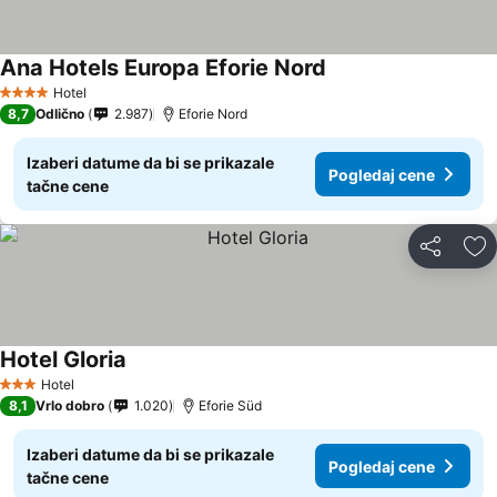
Ana Hotels Europa Eforie Nord
Pogledaj cene
Hotel
4 Zvezdice
8,7
Odlično
2.987
Eforie Nord
Izaberi datume da bi se prikazale
Pogledaj cene
tačne cene
Deli
Do
Hotel Gloria
Pogledaj cene
Hotel
3 Zvezdice
8,1
Vrlo dobro
1.020
Eforie Süd
Izaberi datume da bi se prikazale
Pogledaj cene
tačne cene