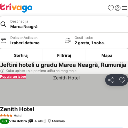
Favoriti
Prijavi
Men
Destinacija
Marea Neagră
Dolazak/odlazak
Gosti i sobe
Izaberi datume
2 gosta, 1 soba.
Sortiraj
Filtriraj
Mapa
Jeftini hoteli u gradu Marea Neagră, Rumunija
Kako uplate koje primimo utiču na rangiranje
Popularan izbor
Deli
Do
Zenith Hotel
Pogledaj cene
Hotel
4 Zvezdice
8,1
Vrlo dobro
4.408
Mamaia