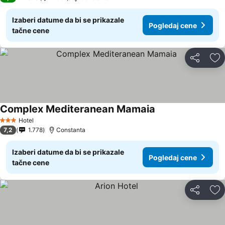
Izaberi datume da bi se prikazale
Pogledaj cene
tačne cene
Deli
Do
Complex Mediteranean Mamaia
Pogledaj cene
Hotel
3 Zvezdice
7,2
1.778
Constanta
Izaberi datume da bi se prikazale
Pogledaj cene
tačne cene
Deli
Do