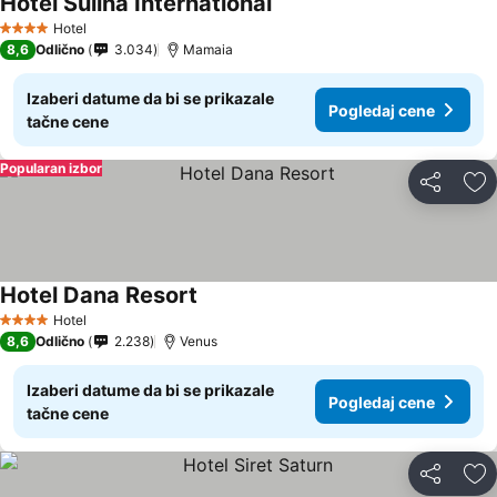
Hotel Sulina International
Pogledaj cene
Hotel
4 Zvezdice
8,6
Odlično
3.034
Mamaia
Izaberi datume da bi se prikazale
Pogledaj cene
tačne cene
Popularan izbor
Deli
Do
Hotel Dana Resort
Pogledaj cene
Hotel
4 Zvezdice
8,6
Odlično
2.238
Venus
Izaberi datume da bi se prikazale
Pogledaj cene
tačne cene
Deli
Do