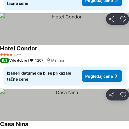
Pogledaj cene
tačne cene
Deli
Do
Hotel Condor
Pogledaj cene
Hotel
4 Zvezdice
8,3
Vrlo dobro
1.207
Mamaia
Izaberi datume da bi se prikazale
Pogledaj cene
tačne cene
Deli
Do
Casa Nina
Pogledaj cene