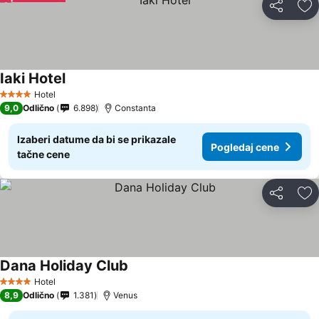
Deli
Do
Iaki Hotel
Pogledaj cene
Hotel
4 Zvezdice
9,0
Odlično
6.898
Constanta
Izaberi datume da bi se prikazale
Pogledaj cene
tačne cene
Deli
Do
Dana Holiday Club
Pogledaj cene
Hotel
4 Zvezdice
8,9
Odlično
1.381
Venus