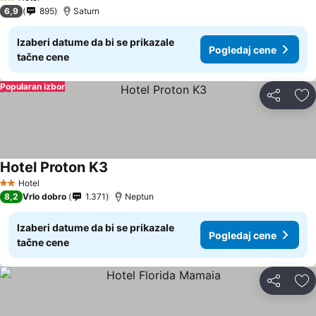
2 Zvezdice
6,9
895
Saturn
Izaberi datume da bi se prikazale
Pogledaj cene
tačne cene
Popularan izbor
Deli
Do
Hotel Proton K3
Pogledaj cene
Hotel
2 Zvezdice
8,2
Vrlo dobro
1.371
Neptun
Izaberi datume da bi se prikazale
Pogledaj cene
tačne cene
Deli
Do