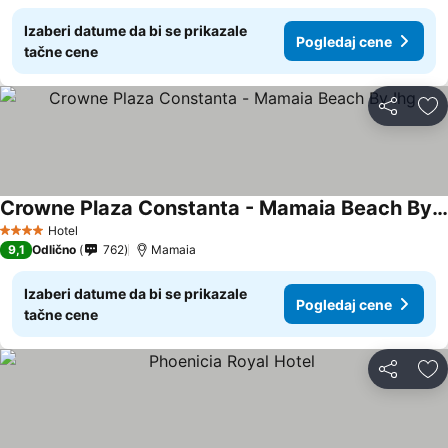
Izaberi datume da bi se prikazale
Pogledaj cene
tačne cene
Deli
Do
Crowne Plaza Constanta - Mamaia Beach By Ihg
Pogledaj cene
Hotel
4 Zvezdice
9,1
Odlično
762
Mamaia
Izaberi datume da bi se prikazale
Pogledaj cene
tačne cene
Deli
Do