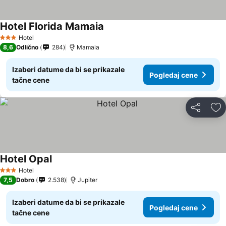
Hotel Florida Mamaia
Pogledaj cene
Hotel
3 Zvezdice
8,6
Odlično
284
Mamaia
Izaberi datume da bi se prikazale
Pogledaj cene
tačne cene
Deli
Do
Hotel Opal
Pogledaj cene
Hotel
3 Zvezdice
7,5
Dobro
2.538
Jupiter
Izaberi datume da bi se prikazale
Pogledaj cene
tačne cene