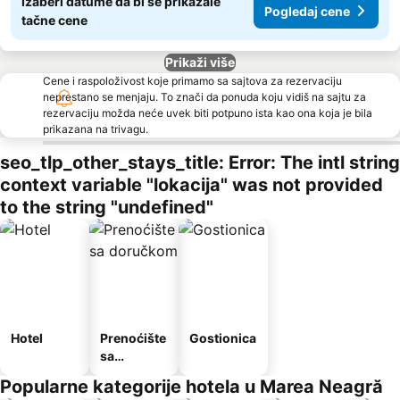
Izaberi datume da bi se prikazale
Pogledaj cene
tačne cene
Prikaži više
Cene i raspoloživost koje primamo sa sajtova za rezervaciju
neprestano se menjaju. To znači da ponuda koju vidiš na sajtu za
rezervaciju možda neće uvek biti potpuno ista kao ona koja je bila
prikazana na trivagu.
seo_tlp_other_stays_title: Error: The intl string
context variable "lokacija" was not provided
to the string "undefined"
Hotel
Prenoćište
Gostionica
sa
doručkom
Popularne kategorije hotela u Marea Neagră