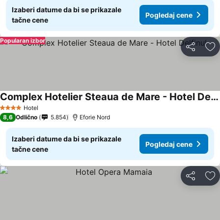
Izaberi datume da bi se prikazale
Pogledaj cene
tačne cene
Popularan izbor
Deli
Do
Complex Hotelier Steaua de Mare - Hotel Delfinul
Pogledaj cene
Hotel
4 Zvezdice
8,6
Odlično
5.854
Eforie Nord
Izaberi datume da bi se prikazale
Pogledaj cene
tačne cene
Deli
Do