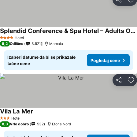
Deli
Do
Splendid Conference & Spa Hotel – Adults Only
Pogledaj cene
Hotel
4 Zvezdice
9,2
Odlično
3.521
Mamaia
Izaberi datume da bi se prikazale
Pogledaj cene
tačne cene
Deli
Do
Vila La Mer
Pogledaj cene
Hotel
3 Zvezdice
8,3
Vrlo dobro
532
Eforie Nord