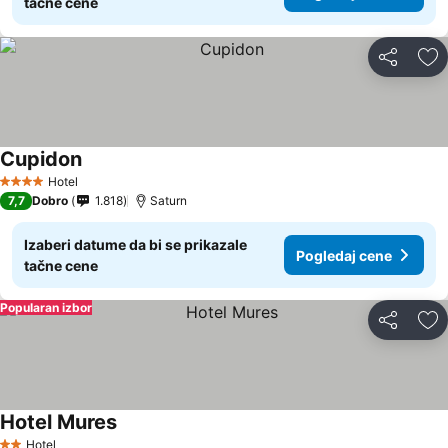
tačne cene
Deli
Do
Cupidon
Pogledaj cene
Hotel
4 Zvezdice
7,7
Dobro
1.818
Saturn
Izaberi datume da bi se prikazale
Pogledaj cene
tačne cene
Popularan izbor
Deli
Do
Hotel Mures
Pogledaj cene
Hotel