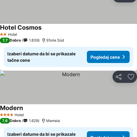
Hotel Cosmos
Pogledaj cene
Hotel
2 Zvezdice
7,7
Dobro
1.839
Eforie Süd
Izaberi datume da bi se prikazale
Pogledaj cene
tačne cene
Deli
Do
Modern
Pogledaj cene
Hotel
4 Zvezdice
7,6
Dobro
1.629
Mamaia
Izaberi datume da bi se prikazale