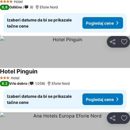
Hotel
4 Zvezdice
8,8
Odlično
9
Eforie Nord
Izaberi datume da bi se prikazale
Pogledaj cene
tačne cene
Deli
Do
Hotel Pinguin
Pogledaj cene
Hotel
3 Zvezdice
8,2
Vrlo dobro
1.058
Eforie Nord
Izaberi datume da bi se prikazale
Pogledaj cene
tačne cene
Deli
Do