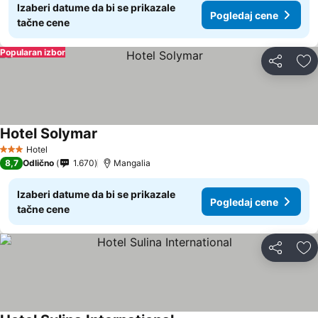
Izaberi datume da bi se prikazale
Pogledaj cene
tačne cene
Popularan izbor
Deli
Do
Hotel Solymar
Pogledaj cene
Hotel
3 Zvezdice
8,7
Odlično
1.670
Mangalia
Izaberi datume da bi se prikazale
Pogledaj cene
tačne cene
Deli
Do