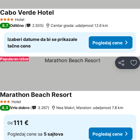
Cabo Verde Hotel
Hotel
4 Zvezdice
8,7
Odlično
2.505
Centar grada: udaljenost 12.6 km
Izaberi datume da bi se prikazale
Pogledaj cene
tačne cene
Popularan izbor
Deli
Do
Marathon Beach Resort
Hotel
3 Zvezdice
8,3
Vrlo dobro
3.267
Nea Makri, Maraton: udaljenost 7.8 km
111 €
Od
Pogledaj cene sa
5 sajtova
Pogledaj cene