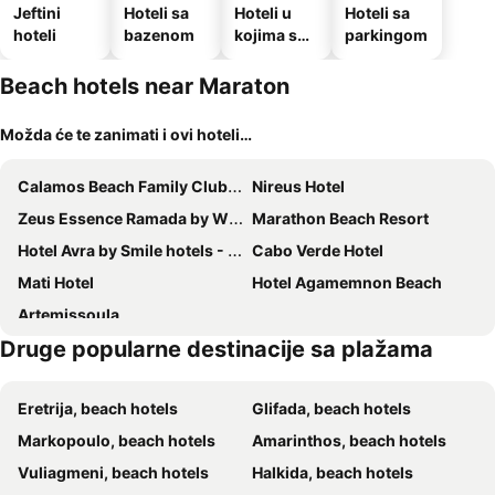
Jeftini
Hoteli sa
Hoteli u
Hoteli sa
hoteli
bazenom
kojima su
parkingom
dozvoljeni
kućni
Beach hotels near Maraton
ljubimci
Možda će te zanimati i ovi hoteli…
Calamos Beach Family Club Hotel
Nireus Hotel
Zeus Essence Ramada by Wyndham Athens
Marathon Beach Resort
Hotel Avra by Smile hotels - Free Airport Shuttle
Cabo Verde Hotel
Mati Hotel
Hotel Agamemnon Beach
Artemissoula
Druge popularne destinacije sa plažama
Eretrija, beach hotels
Glifada, beach hotels
Markopoulo, beach hotels
Amarinthos, beach hotels
Vuliagmeni, beach hotels
Halkida, beach hotels