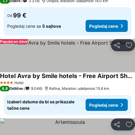
7,7
Dobro
3.319
Oropos, Maraton: udaljenost 16.0 km
99 €
Od
Pogledaj cene sa
5 sajtova
Pogledaj cene
Popularan izbor
Deli
Do
Hotel Avra by Smile hotels - Free Airport Shuttle
Hotel
4 Zvezdice
8,6
Odlično
9.046
Rafina, Maraton: udaljenost 15.6 km
Izaberi datume da bi se prikazale
Pogledaj cene
tačne cene
Deli
Do