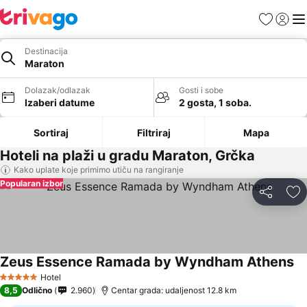
Favoriti
Prijavi
Men
Destinacija
Maraton
Dolazak/odlazak
Gosti i sobe
Izaberi datume
2 gosta, 1 soba.
Sortiraj
Filtriraj
Mapa
Hoteli na plaži u gradu Maraton, Grčka
Kako uplate koje primimo utiču na rangiranje
Popularan izbor
Deli
Do
Zeus Essence Ramada by Wyndham Athens
Hotel
5 Zvezdice
8,5
Odlično
2.960
Centar grada: udaljenost 12.8 km