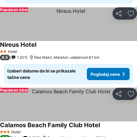
Popularan izbor
Deli
Do
Nireus Hotel
Hotel
2 Zvezdice
6,5
1.201
Nea Makri, Maraton: udaljenost 8.1 km
Izaberi datume da bi se prikazale
Pogledaj cene
tačne cene
Popularan izbor
Deli
Do
Calamos Beach Family Club Hotel
Hotel
3 Zvezdice