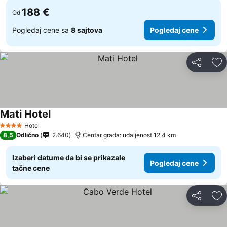
188 €
Od
Pogledaj cene sa
8 sajtova
Pogledaj cene
Deli
Do
Mati Hotel
Hotel
4 Zvezdice
8,5
Odlično
2.640
Centar grada: udaljenost 12.4 km
Izaberi datume da bi se prikazale
Pogledaj cene
tačne cene
Deli
Do