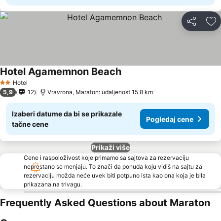
Deli
Do
Hotel Agamemnon Beach
Hotel
2 Zvezdice
5,9
12
Vravrona, Maraton: udaljenost 15.8 km
Izaberi datume da bi se prikazale
Pogledaj cene
tačne cene
Prikaži više
Cene i raspoloživost koje primamo sa sajtova za rezervaciju
neprestano se menjaju. To znači da ponuda koju vidiš na sajtu za
rezervaciju možda neće uvek biti potpuno ista kao ona koja je bila
prikazana na trivagu.
Frequently Asked Questions about Maraton