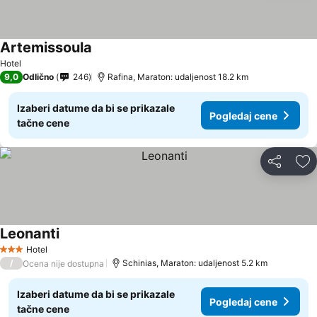
Artemissoula
Hotel
9,0
Odlično
246
Rafina, Maraton: udaljenost 18.2 km
Izaberi datume da bi se prikazale
Pogledaj cene
tačne cene
Deli
Do
Leonanti
Hotel
3 Zvezdice
/
Schinias, Maraton: udaljenost 5.2 km
Ocena nije dostupna
Izaberi datume da bi se prikazale
Pogledaj cene
tačne cene