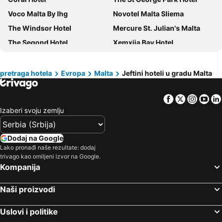
Voco Malta By Ihg
Novotel Malta Sliema
The Windsor Hotel
Mercure St. Julian's Malta
The Segond Hotel
Xemxija Bay Hotel
Mayflower Hotel Malta
Ramla Bay Resort
La Playa Hotel
115 The Strand Hotel by NEU Collective
pretraga hotela
Evropa
Malta
Jeftini hoteli u gradu Malta
InterContinental Malta by IHG
Bayview Hotel by ST Hotels
Facebook
Twitter
Insta
Yo
Vivaldi Hotel
Bella Vista Hotel
Izaberi svoju zemlju
Hotel Ben Marsalforn, Affiliated By Meliá
Canifor Hotel
Grand Hotel Gozo
Solana Hotel & Spa
Dodaj na Google
Beach Garden Hotel
Sliema Marina Hotel
Lako pronađi naše rezultate: dodaj
trivago kao omiljeni izvor na Google.
Relax Inn Hotel
Cavalieri Hotel Malta, a member of Radisson Individuals
Kompanija
ibis Styles ST Pauls Bay Malta
Strand Suites by NEU Collective
Verdi St George's Bay Marina
Europa Hotel
Naši proizvodi
Barceló Fortina Malta
Hotel Calypso
Uslovi i politike
St. Julian's Bay Hotel
The Preluna Hotel