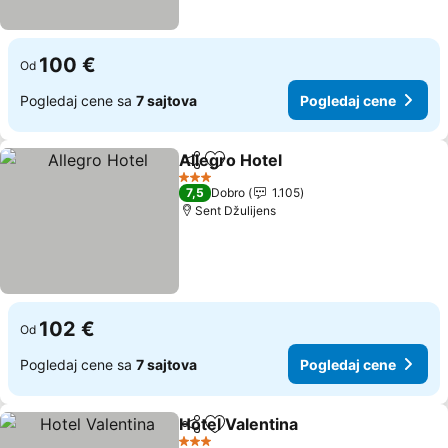
100 €
Od
Pogledaj cene sa
7 sajtova
Pogledaj cene
Allegro Hotel
Deli
Dodati u favorite
3 Zvezdice
7,5
Dobro
1.105
Sent Džulijens
102 €
Od
Pogledaj cene sa
7 sajtova
Pogledaj cene
Hotel Valentina
Deli
Dodati u favorite