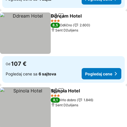
Ddream Hotel
Deli
Dodati u favorite
3 Zvezdice
8,5
Odlično
2.600
Sent Džulijens
107 €
Od
Pogledaj cene sa
6 sajtova
Pogledaj cene
Spinola Hotel
Deli
Dodati u favorite
3 Zvezdice
8,1
Vrlo dobro
1.846
Sent Džulijens