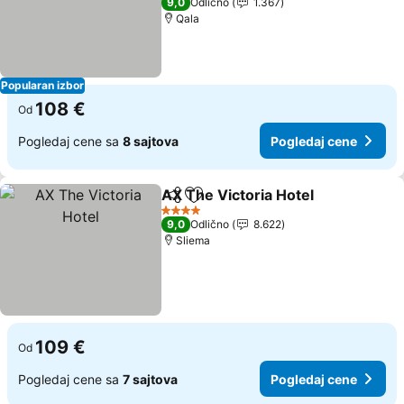
9,0
Odlično
1.367
Qala
Popularan izbor
108 €
Od
Pogledaj cene sa
8 sajtova
Pogledaj cene
AX The Victoria Hotel
Deli
Dodati u favorite
4 Zvezdice
9,0
Odlično
8.622
Sliema
109 €
Od
Pogledaj cene sa
7 sajtova
Pogledaj cene