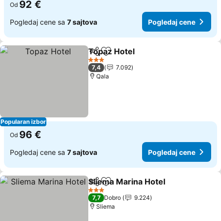
92 €
Od
Pogledaj cene sa
7 sajtova
Pogledaj cene
Topaz Hotel
Deli
Dodati u favorite
3 Zvezdice
7,4
7.092
Qala
Popularan izbor
96 €
Od
Pogledaj cene sa
7 sajtova
Pogledaj cene
Sliema Marina Hotel
Deli
Dodati u favorite
3 Zvezdice
7,7
Dobro
9.224
Sliema