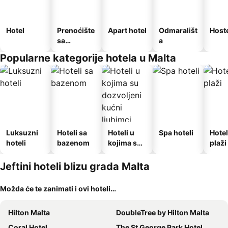
Hotel
Prenoćište
Apart hotel
Odmarališt
Host
sa
a
doručkom
Popularne kategorije hotela u Malta
Luksuzni
Hoteli sa
Hoteli u
Spa hoteli
Hotel
hoteli
bazenom
kojima su
plaži
dozvoljeni
kućni
Jeftini hoteli blizu grada Malta
ljubimci
Možda će te zanimati i ovi hoteli…
Hilton Malta
DoubleTree by Hilton Malta
Coral Hotel
The St George Park Hotel