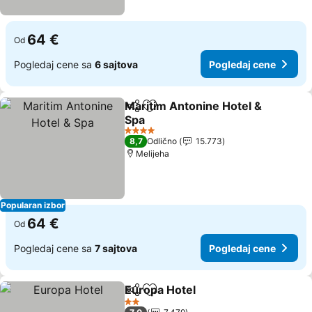
64 €
Od
Pogledaj cene sa
6 sajtova
Pogledaj cene
Maritim Antonine Hotel &
Deli
Dodati u favorite
Spa
4 Zvezdice
8,7
Odlično
15.773
Melijeha
Popularan izbor
64 €
Od
Pogledaj cene sa
7 sajtova
Pogledaj cene
Europa Hotel
Deli
Dodati u favorite
2 Zvezdice