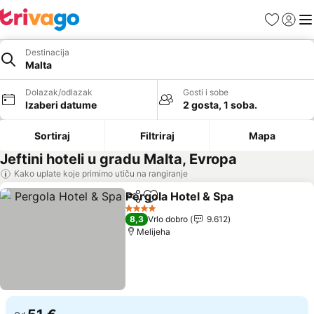
Favoriti
Prijavi
Men
Destinacija
Malta
Dolazak/odlazak
Gosti i sobe
Izaberi datume
2 gosta, 1 soba.
Sortiraj
Filtriraj
Mapa
Jeftini hoteli u gradu Malta, Evropa
Kako uplate koje primimo utiču na rangiranje
Pergola Hotel & Spa
Deli
Dodati u favorite
4 Zvezdice
8,3
Vrlo dobro
9.612
Melijeha