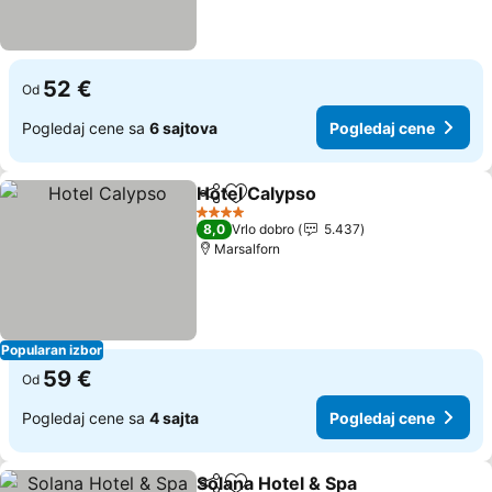
52 €
Od
Pogledaj cene sa
6 sajtova
Pogledaj cene
Hotel Calypso
Deli
Dodati u favorite
4 Zvezdice
8,0
Vrlo dobro
5.437
Marsalforn
Popularan izbor
59 €
Od
Pogledaj cene sa
4 sajta
Pogledaj cene
Solana Hotel & Spa