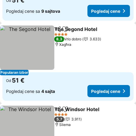
51 €
Od
Pogledaj cene sa
9 sajtova
Pogledaj cene
The Segond Hotel
Deli
Dodati u favorite
4 Zvezdice
8,3
Vrlo dobro
3.633
Xagħra
Popularan izbor
51 €
Od
Pogledaj cene sa
4 sajta
Pogledaj cene
The Windsor Hotel
Deli
Dodati u favorite
4 Zvezdice
5,7
3.911
Sliema