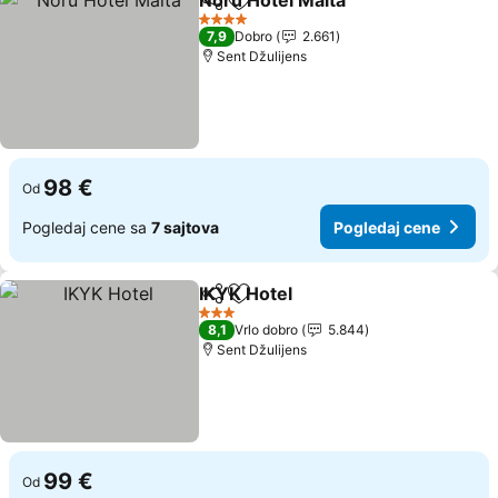
Noru Hotel Malta
Deli
Dodati u favorite
4 Zvezdice
7,9
Dobro
2.661
Sent Džulijens
98 €
Od
Pogledaj cene sa
7 sajtova
Pogledaj cene
IKYK Hotel
Deli
Dodati u favorite
3 Zvezdice
8,1
Vrlo dobro
5.844
Sent Džulijens
99 €
Od