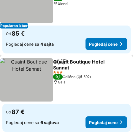
Xlendi
Popularan izbor
85 €
Od
Pogledaj cene sa
4 sajta
Pogledaj cene
Quaint Boutique Hotel
Deli
Dodati u favorite
Sannat
3 Zvezdice
9,1
Odlično
592
Qala
87 €
Od
Pogledaj cene sa
6 sajtova
Pogledaj cene