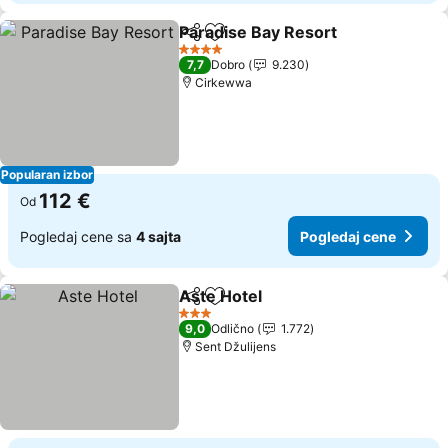
Paradise Bay Resort
Deli
Dodati u favorite
4 Zvezdice
7,7
Dobro
9.230
Cirkewwa
Popularan izbor
112 €
Od
Pogledaj cene sa
4 sajta
Pogledaj cene
Aste Hotel
Deli
Dodati u favorite
3 Zvezdice
9,0
Odlično
1.772
Sent Džulijens