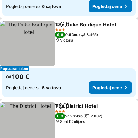
Pogledaj cene sa
6 sajtova
Pogledaj cene
The Duke Boutique Hotel
Deli
Dodati u favorite
3 Zvezdice
9,6
Odlično
3.465
Victoria
Popularan izbor
100 €
Od
Pogledaj cene sa
5 sajtova
Pogledaj cene
The District Hotel
Deli
Dodati u favorite
3 Zvezdice
8,3
Vrlo dobro
2.002
Sent Džulijens