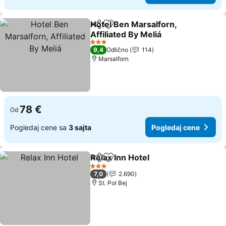
Hotel Ben Marsalforn,
Deli
Dodati u favorite
Affiliated By Meliá
3 Zvezdice
9,4
Odlično
114
Marsalforn
78 €
Od
Pogledaj cene sa
3 sajta
Pogledaj cene
Relax Inn Hotel
Deli
Dodati u favorite
3 Zvezdice
7,0
2.690
St. Pol Bej