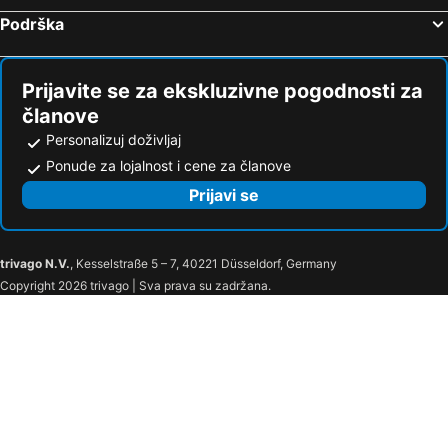
Malta Marriott Resort & Spa
Radisson Blu Resort, Malta St. Julian's
Podrška
Paradise Bay Resort
Holiday Inn Express Malta By Ihg
AX ODYCY Hotel
Azur Hotel by ST Hotels
Prijavite se za ekskluzivne pogodnosti za
VITA Hotel
The Village Boutique & Spa
članove
Hotel Scirocco St. Julian's, Affiliated by Meliá
Sensi Hotel
Personalizuj doživljaj
Reef Hotel & Spa
Alborada Apart Hotel
Ponude za lojalnost i cene za članove
Osborne Hotel
QAWRA Palace Resort & SPA
Prijavi se
Topaz Hotel
Sliema Chalet Hotel
Secco's Seaview Accommodation
Damare Resort & SPA
trivago N.V.
, Kesselstraße 5 – 7, 40221 Düsseldorf, Germany
Stay at 9020
Summer Breeze Penthouse With Private Hot Tub & Terrace With Panoramic Views, By Getawaysmalta
Copyright 2026 trivago | Sva prava su zadržana.
Ambassador Hotel
Peprina
The 1930's Maltese Residence
M31 Boutique Hotel
Pergola Hotel & Spa
Maritim Antonine Hotel & Spa
Lure Hotel & Spa - Adults Only
DOMS Boutique Living
Radisson Blu Resort & Spa, Malta Golden Sands
Hotel VIU57