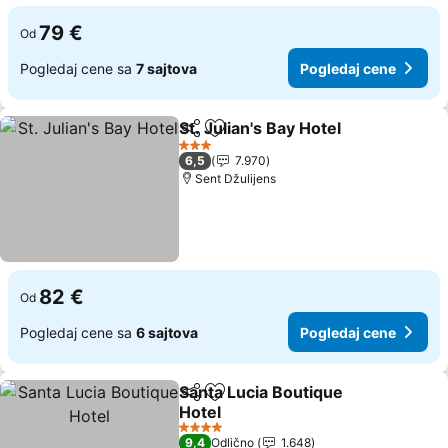
79 €
Od
Pogledaj cene sa
7 sajtova
Pogledaj cene
St. Julian's Bay Hotel
Deli
Dodati u favorite
3 Zvezdice
6,5
7.970
Sent Džulijens
82 €
Od
Pogledaj cene sa
6 sajtova
Pogledaj cene
Santa Lucia Boutique
Deli
Dodati u favorite
Hotel
4 Zvezdice
9,4
Odlično
1.648