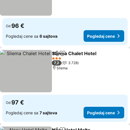
96 €
Od
Pogledaj cene sa
6 sajtova
Pogledaj cene
Sliema Chalet Hotel
Deli
Dodati u favorite
3 Zvezdice
7,2
3.728
Sliema
97 €
Od
Pogledaj cene sa
7 sajtova
Pogledaj cene