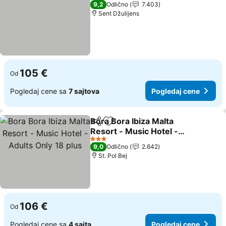
3 Zvezdice
9,2
Odlično
7.403
Sent Džulijens
105 €
Od
Pogledaj cene sa
7 sajtova
Pogledaj cene
Bora Bora Ibiza Malta
Deli
Dodati u favorite
Resort - Music Hotel -
Adults Only 18 plus
3 Zvezdice
9,0
Odlično
2.642
St. Pol Bej
106 €
Od
Pogledaj cene sa
4 sajta
Pogledaj cene