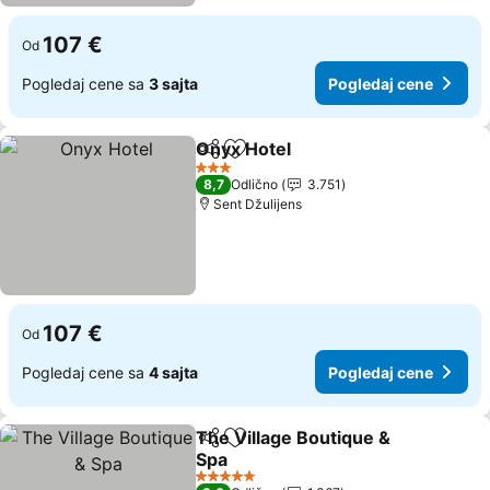
107 €
Od
Pogledaj cene sa
3 sajta
Pogledaj cene
Onyx Hotel
Deli
Dodati u favorite
3 Zvezdice
8,7
Odlično
3.751
Sent Džulijens
107 €
Od
Pogledaj cene sa
4 sajta
Pogledaj cene
The Village Boutique &
Deli
Dodati u favorite
Spa
5 Zvezdice