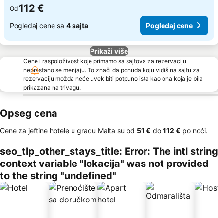
112 €
Od
Pogledaj cene sa
4 sajta
Pogledaj cene
Prikaži više
Cene i raspoloživost koje primamo sa sajtova za rezervaciju
neprestano se menjaju. To znači da ponuda koju vidiš na sajtu za
rezervaciju možda neće uvek biti potpuno ista kao ona koja je bila
prikazana na trivagu.
Opseg cena
Cene za jeftine hotele u gradu Malta su od
‎51 €
do
‎112 €
po noći.
seo_tlp_other_stays_title: Error: The intl string
context variable "lokacija" was not provided
to the string "undefined"