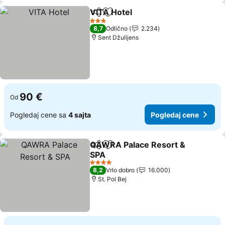
VITA Hotel
Deli
Dodati u favorite
3 Zvezdice
8,7
Odlično
2.234
Sent Džulijens
90 €
Od
Pogledaj cene sa
4 sajta
Pogledaj cene
QAWRA Palace Resort &
Deli
Dodati u favorite
SPA
4 Zvezdice
8,2
Vrlo dobro
16.000
St. Pol Bej