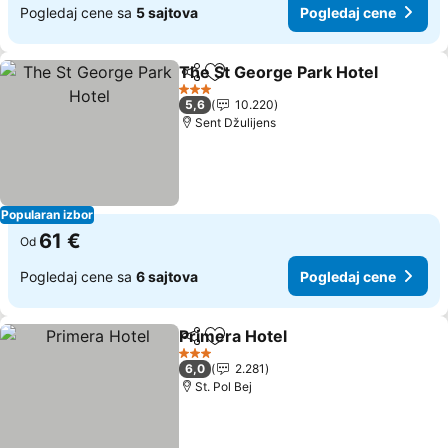
Pogledaj cene sa
5 sajtova
Pogledaj cene
The St George Park Hotel
Deli
Dodati u favorite
3 Zvezdice
5,6
10.220
Sent Džulijens
Popularan izbor
61 €
Od
Pogledaj cene sa
6 sajtova
Pogledaj cene
Primera Hotel
Deli
Dodati u favorite
3 Zvezdice
6,0
2.281
St. Pol Bej