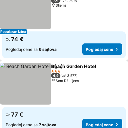
7,0
7.479
Sliema
Popularan izbor
74 €
Od
Pogledaj cene sa
6 sajtova
Pogledaj cene
Beach Garden Hotel
Deli
Dodati u favorite
3 Zvezdice
4,9
3.577
Sent Džulijens
77 €
Od
Pogledaj cene sa
7 sajtova
Pogledaj cene