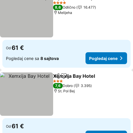
Deli
Dodati u favorite
4 Zvezdice
8,6
Odlično
16.477
Melijeha
61 €
Od
Pogledaj cene sa
8 sajtova
Pogledaj cene
Xemxija Bay Hotel
Deli
Dodati u favorite
3 Zvezdice
7,6
Dobro
3.395
St. Pol Bej
61 €
Od