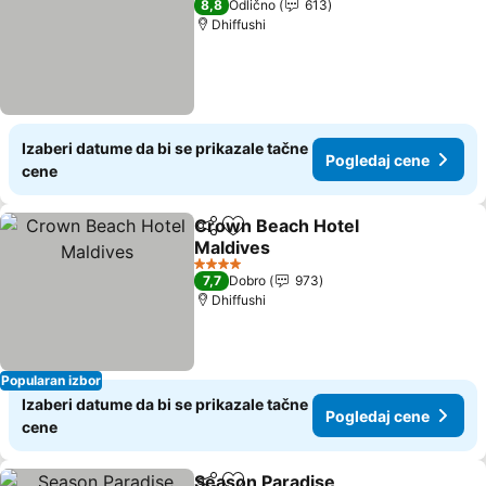
8,8
Odlično
613
Dhiffushi
Izaberi datume da bi se prikazale tačne
Pogledaj cene
cene
Crown Beach Hotel
Deli
Dodati u favorite
Maldives
Pogledaj cene
4 Zvezdice
7,7
Dobro
973
Dhiffushi
Popularan izbor
Izaberi datume da bi se prikazale tačne
Pogledaj cene
cene
Season Paradise