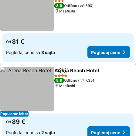
Pogledaj cene
3 Zvezdice
8,9
Odlično
390
Maafushi
81 €
Od
Pogledaj cene sa
3 sajta
Pogledaj cene
Arena Beach Hotel
Deli
Dodati u favorite
Pogleda
4 Zvezdice
8,9
Odlično
7.351
Maafushi
Popularan izbor
89 €
Od
Pogledaj cene sa
2 sajta
Pogledaj cene