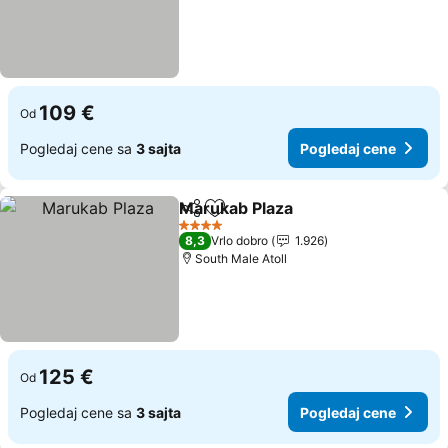
109 €
Od
Pogledaj cene sa
3 sajta
Pogledaj cene
Marukab Plaza
Deli
Dodati u favorite
Pogledaj ce
4 Zvezdice
8,3
Vrlo dobro
1.926
South Male Atoll
125 €
Od
Pogledaj cene sa
3 sajta
Pogledaj cene