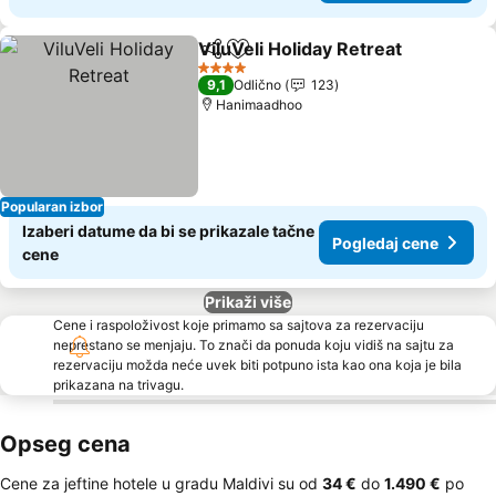
ViluVeli Holiday Retreat
Deli
Dodati u favorite
Po
4 Zvezdice
9,1
Odlično
123
Hanimaadhoo
Popularan izbor
Izaberi datume da bi se prikazale tačne
Pogledaj cene
cene
Prikaži više
Cene i raspoloživost koje primamo sa sajtova za rezervaciju
neprestano se menjaju. To znači da ponuda koju vidiš na sajtu za
rezervaciju možda neće uvek biti potpuno ista kao ona koja je bila
prikazana na trivagu.
Opseg cena
Cene za jeftine hotele u gradu Maldivi su od
‎34 €
do
‎1.490 €
po