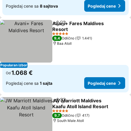
Pogledaj cene sa
8 sajtova
Pogledaj cene
Avani+ Fares Maldives
Deli
Dodati u favorite
Resort
Pogledaj cene
5 Zvezdice
9,4
Odlično
1.441
Baa Atoll
Popularan izbor
1.068 €
Od
Pogledaj cene sa
1 sajta
Pogledaj cene
JW Marriott Maldives
Deli
Dodati u favorite
Kaafu Atoll Island Resort
Pogledaj cene
5 Zvezdice
9,7
Odlično
417
South Male Atoll