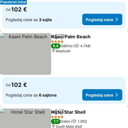
Popularan izbor
102 €
Od
Pogledaj cene sa
3 sajta
Pogledaj cene
Kaani Palm Beach
Deli
Dodati u favorite
Pogledaj
4 Zvezdice
8,6
Odlično
4.748
Maafushi
102 €
Od
Pogledaj cene sa
6 sajtova
Pogledaj cene
Hotel Star Shell
Deli
Dodati u favorite
Pogledaj c
4 Zvezdice
7,7
Dobro
1.262
South Male Atoll