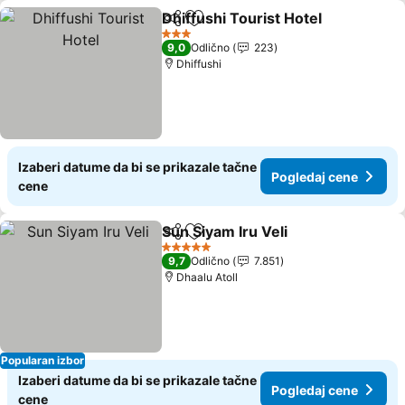
Dhiffushi Tourist Hotel
Deli
Dodati u favorite
Pog
3 Zvezdice
9,0
Odlično
223
Dhiffushi
Izaberi datume da bi se prikazale tačne
Pogledaj cene
cene
Sun Siyam Iru Veli
Deli
Dodati u favorite
Pogledaj
5 Zvezdice
9,7
Odlično
7.851
Dhaalu Atoll
Popularan izbor
Izaberi datume da bi se prikazale tačne
Pogledaj cene
cene