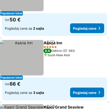
Popularan izbor
50 €
Od
Pogledaj cene sa
2 sajta
Pogledaj cene
Aasna Inn
Deli
Dodati u favorite
Pogledaj cene
5 Zvezdice
8,8
Odlično
383
South Male Atoll
Popularan izbor
66 €
Od
Pogledaj cene sa
3 sajta
Pogledaj cene
Kaani Grand Seaview