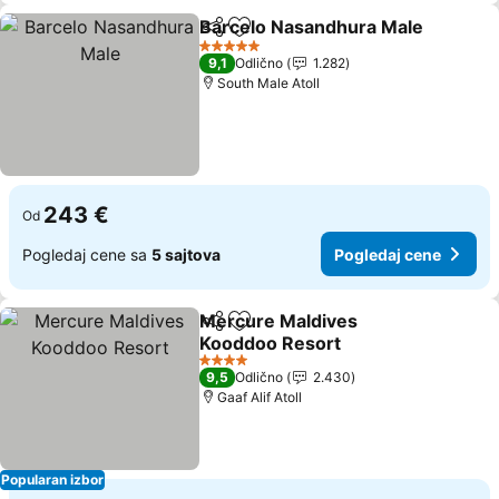
Barcelo Nasandhura Male
Deli
Dodati u favorite
5 Zvezdice
9,1
Odlično
1.282
South Male Atoll
243 €
Od
Pogledaj cene sa
5 sajtova
Pogledaj cene
Mercure Maldives
Deli
Dodati u favorite
Kooddoo Resort
Pogledaj cene
4 Zvezdice
9,5
Odlično
2.430
Gaaf Alif Atoll
Popularan izbor