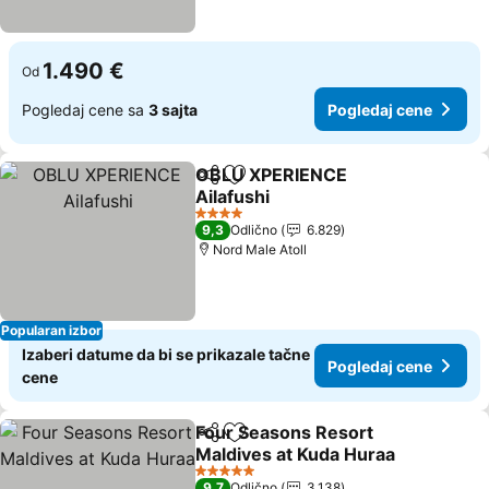
1.490 €
Od
Pogledaj cene sa
3 sajta
Pogledaj cene
OBLU XPERIENCE
Deli
Dodati u favorite
Ailafushi
Pogledaj cene
4 Zvezdice
9,3
Odlično
6.829
Nord Male Atoll
Popularan izbor
Izaberi datume da bi se prikazale tačne
Pogledaj cene
cene
Four Seasons Resort
Deli
Dodati u favorite
Maldives at Kuda Huraa
Pogledaj cene
5 Zvezdice
9,7
Odlično
3.138