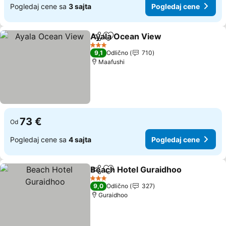
Pogledaj cene sa
3 sajta
Pogledaj cene
Ayala Ocean View
Deli
Dodati u favorite
Pogleda
3 Zvezdice
9,1
Odlično
710
Maafushi
73 €
Od
Pogledaj cene sa
4 sajta
Pogledaj cene
Beach Hotel Guraidhoo
Deli
Dodati u favorite
Pog
3 Zvezdice
9,0
Odlično
327
Guraidhoo