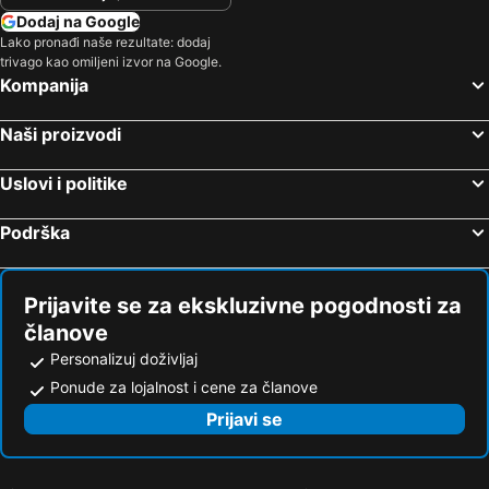
Rasdu View Inn
Stone Hotels Dhiffushi
Dodaj na Google
Ecoboo Maldives
Summer Beach Maldives
Lako pronađi naše rezultate: dodaj
trivago kao omiljeni izvor na Google.
White Tern Maldives
Hotel Ocean Grand at Hulhumale
Kompanija
Hotel Star Shell
Paradise Retreat
Crown Beach Hotel Maldives
ViluVeli Holiday Retreat
Naši proizvodi
Palm Residence
Unima Grand
Uslovi i politike
Pullman Maldives All-Inclusive Resort
Coconut Tree Hulhuvilla Beach
Jail Break Surf Inn
Samann Grand
Podrška
Mi Lugar Maldives
Paralian Hulhumale'
Arena Beach Hotel
Nazaki Beach Hotel
Prijavite se za ekskluzivne pogodnosti za
Salt Beach Hotel
Kuredhi Beach Inn
članove
Masfalhi View Inn
Sabba Summer Suite , Fodhdhoo
Personalizuj doživljaj
TME Retreats Dhigurah
Surf Trip Maldives
Ponude za lojalnost i cene za članove
Rehendhi Villa
Express Inn at Hulhumale
Prijavi se
EQ SURF RETREAT
Avoca Inn
Rattehi Inn at Rakeedhoo
Sun Siyam Iru Veli