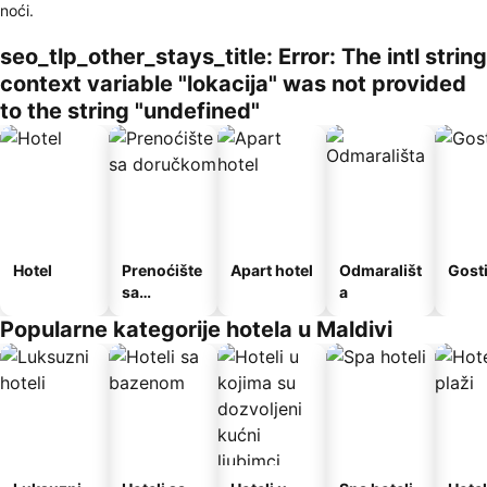
noći.
seo_tlp_other_stays_title: Error: The intl string
context variable "lokacija" was not provided
to the string "undefined"
Hotel
Prenoćište
Apart hotel
Odmarališt
Gost
sa
a
doručkom
Popularne kategorije hotela u Maldivi