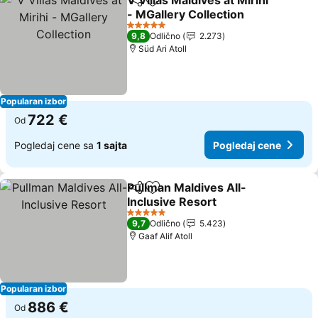
V Villas Maldives at Mirihi
Deli
Dodati u favorite
- MGallery Collection
Pogledaj cene
5 Zvezdice
9,8
Odlično
2.273
Süd Ari Atoll
Popularan izbor
722 €
Od
Pogledaj cene sa
1 sajta
Pogledaj cene
Pullman Maldives All-
Deli
Dodati u favorite
Inclusive Resort
Pogledaj cene
5 Zvezdice
9,7
Odlično
5.423
Gaaf Alif Atoll
Popularan izbor
886 €
Od