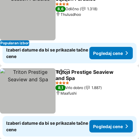
Deli
Dodati u favorite
Pogledaj 
4 Zvezdice
8,6
Odlično
1.318
Thulusdhoo
Popularan izbor
Izaberi datume da bi se prikazale tačne
Pogledaj cene
cene
Triton Prestige Seaview
Deli
Dodati u favorite
and Spa
Pogledaj cene
4 Zvezdice
8,1
Vrlo dobro
1.887
Maafushi
Izaberi datume da bi se prikazale tačne
Pogledaj cene
cene