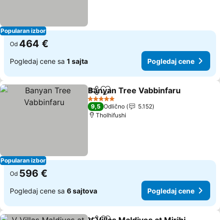
Popularan izbor
464 €
Od
Pogledaj cene sa
1 sajta
Pogledaj cene
Banyan Tree Vabbinfaru
Deli
Dodati u favorite
Po
5 Zvezdice
9,5
Odlično
5.152
Tholhifushi
Popularan izbor
596 €
Od
Pogledaj cene sa
6 sajtova
Pogledaj cene