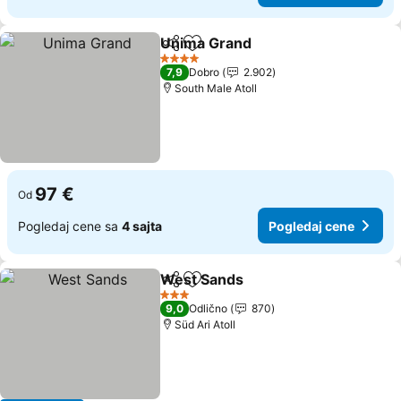
Unima Grand
Deli
Dodati u favorite
Pogledaj cen
4 Zvezdice
7,9
Dobro
2.902
South Male Atoll
97 €
Od
Pogledaj cene sa
4 sajta
Pogledaj cene
West Sands
Deli
Dodati u favorite
Pogledaj cene
3 Zvezdice
9,0
Odlično
870
Süd Ari Atoll