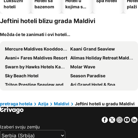
Luksuzni
Hoteli sa
Hoteli u
Spa hoteli
Hotel
hoteli
bazenom
kojima su
plaži
dozvoljeni
kućni
Jeftini hoteli blizu grada Maldivi
ljubimci
Možda će te zanimati i ovi hoteli…
Mercure Maldives Kooddoo Resort
Kaani Grand Seaview
Avani+ Fares Maldives Resort
Alimas Holiday Retreat Maldives
Swarn by Hawks Hotels Kamadhoo Baa Atoll
Molar Wave
Sky Beach Hotel
Season Paradise
Triton Prestige Seaview and Spa
Ari Grand Hotel & Spa
Vignette Collection Noku Maldives By Ihg
White Sand Inn
Koimala Hotel
Arena Beach Hotel
pretraga hotela
Azija
Maldivi
Jeftini hoteli u gradu Maldivi
Paguro Beach Inn
Barcelo Nasandhura Male
Facebook
Twitter
Insta
Yo
Pearlshine Retreat Maldives
Kaani Palm Beach
Izaberi svoju zemlju
La Isla Tropica - Maldives
Huvan Beach Hotel at Hulhumale'