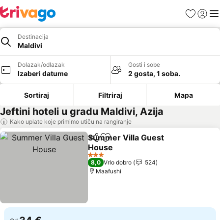
Favoriti
Prijavi
Men
Destinacija
Maldivi
Dolazak/odlazak
Gosti i sobe
Izaberi datume
2 gosta, 1 soba.
Sortiraj
Filtriraj
Mapa
Jeftini hoteli u gradu Maldivi, Azija
Kako uplate koje primimo utiču na rangiranje
Summer Villa Guest
Deli
Dodati u favorite
House
Pogledaj cene
3 Zvezdice
8,0
Vrlo dobro
524
Maafushi