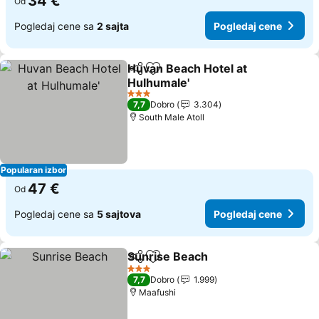
34 €
Od
Pogledaj cene sa
2 sajta
Pogledaj cene
Huvan Beach Hotel at
Deli
Dodati u favorite
Hulhumale'
Pogledaj cene
3 Zvezdice
7,7
Dobro
3.304
South Male Atoll
Popularan izbor
47 €
Od
Pogledaj cene sa
5 sajtova
Pogledaj cene
Sunrise Beach
Deli
Dodati u favorite
Pogledaj ce
3 Zvezdice
7,7
Dobro
1.999
Maafushi