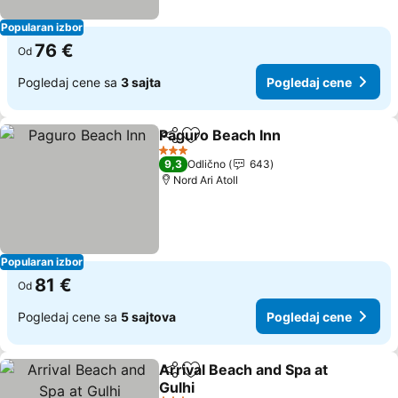
Popularan izbor
76 €
Od
Pogledaj cene sa
3 sajta
Pogledaj cene
Paguro Beach Inn
Deli
Dodati u favorite
Pogledaj
3 Zvezdice
9,3
Odlično
643
Nord Ari Atoll
Popularan izbor
81 €
Od
Pogledaj cene sa
5 sajtova
Pogledaj cene
Arrival Beach and Spa at
Deli
Dodati u favorite
Gulhi