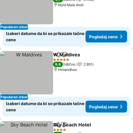
Nord Male Atoll
Popularan izbor
Izaberi datume da bi se prikazale tačne
Pogledaj cene
cene
W Maldives
Deli
Dodati u favorite
Pogledaj cene
5 Zvezdice
9,6
Odlično
2.951
Himandhoo
Popularan izbor
Izaberi datume da bi se prikazale tačne
Pogledaj cene
cene
Sky Beach Hotel
Deli
Dodati u favorite
Pogledaj 
4 Zvezdice