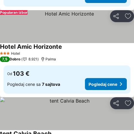
Popularan izbor
Deli
Do
Hotel Amic Horizonte
Pogledaj cene
Hotel
3 Zvezdice
7,5
Dobro
8.921
Palma
103 €
Od
Pogledaj cene sa
7 sajtova
Pogledaj cene
Deli
Do
tent Calvia Beach