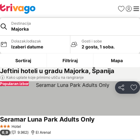
Favoriti
Prijavi
Men
Destinacija
Majorka
Dolazak/odlazak
Gosti i sobe
Izaberi datume
2 gosta, 1 soba.
Sortiraj
Filtriraj
Mapa
Jeftini hoteli u gradu Majorka, Španija
Kako uplate koje primimo utiču na rangiranje
Popularan izbor
Deli
Do
Seramar Luna Park Adults Only
Pogledaj cene
Hotel
3 Zvezdice
6,9
9.962
El Arenal