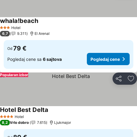
whala!beach
Pogledaj cene
Hotel
3 Zvezdice
6,7
9.311
El Arenal
79 €
Od
Pogledaj cene sa
6 sajtova
Pogledaj cene
Popularan izbor
Deli
Do
Hotel Best Delta
Pogledaj cene
Hotel
4 Zvezdice
8,2
Vrlo dobro
7.615
Ljukmajor