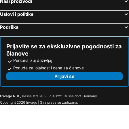
Naši proizvodi
Eix Alcudia Hotel Adults Only
AluaSoul Carolina
Alua Boccaccio
BQ Can Picafort Hotel
Uslovi i politike
BQ Augusta Hotel
Hotel Amic Gala
Podrška
Hotel Palma Bellver Affiliated by Meliá
VIVA Golf Adults Only 18+
Hotel Condesa
AluaSoul Palma
Hotel Amic Can Pastilla
Valentin Reina Paguera
Prijavite se za ekskluzivne pogodnosti za
Welikehotel Fenix
BQ Delfín Azul Hotel
članove
BLUESEA Club Marthas
Sol Guadalupe
Personalizuj doživljaj
Ponude za lojalnost i cene za članove
Sol Barbados
Eurostars Marivent
Prijavi se
Hotel Astoria Playa Adults Only 4* Sup
Hotel Palia Puerto Del Sol
allsun Hotel Eden Playa
TUI BLUE Alcudia Pins
TI Central Maria
Casa Galileo
trivago N.V.
, Kesselstraße 5 – 7, 40221 Düsseldorf, Germany
Finca es Rafal, Agroturisme
Finca Binibona Parc Natural
Copyright 2026 trivago | Sva prava su zadržana.
Senda Caimari
Valentin Playa de Muro
BG Tonga Tower
Zafiro Alzinar Mar Adults Only
Can Picafort Palace
Africamar