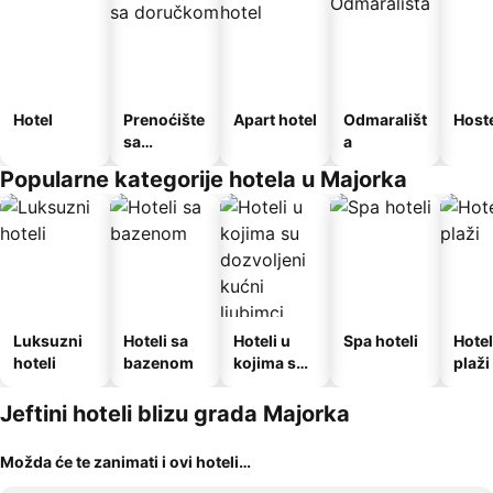
Hotel
Prenoćište
Apart hotel
Odmarališt
Host
sa
a
doručkom
Popularne kategorije hotela u Majorka
Luksuzni
Hoteli sa
Hoteli u
Spa hoteli
Hotel
hoteli
bazenom
kojima su
plaži
dozvoljeni
kućni
Jeftini hoteli blizu grada Majorka
ljubimci
Možda će te zanimati i ovi hoteli…