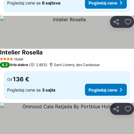
Pogledaj cene sa
6 sajtova
Pogledaj cene
Deli
Do
Intelier Rosella
Pogledaj cene
Hotel
4 Zvezdice
8,2
Vrlo dobro
2.853
Sant Llorenç des Cardassar
136 €
Od
Pogledaj cene sa
3 sajta
Pogledaj cene
Deli
Do