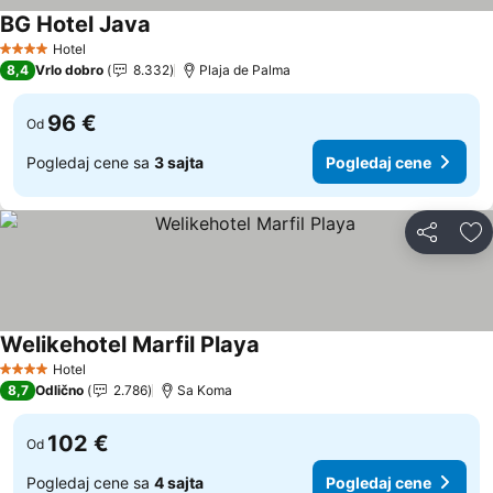
BG Hotel Java
Pogledaj cene
Hotel
4 Zvezdice
8,4
Vrlo dobro
8.332
Plaja de Palma
96 €
Od
Pogledaj cene sa
3 sajta
Pogledaj cene
Deli
Do
Welikehotel Marfil Playa
Pogledaj cene
Hotel
4 Zvezdice
8,7
Odlično
2.786
Sa Koma
102 €
Od
Pogledaj cene sa
4 sajta
Pogledaj cene