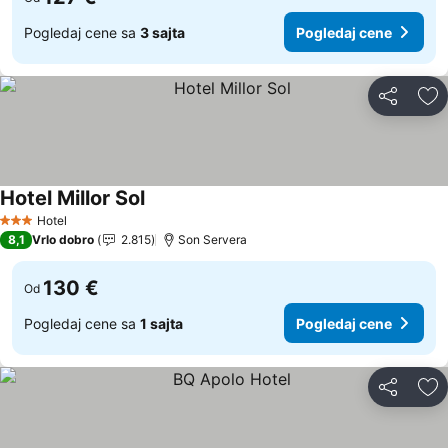
Pogledaj cene sa
3 sajta
Pogledaj cene
Deli
Do
Hotel Millor Sol
Pogledaj cene
Hotel
3 Zvezdice
8,1
Vrlo dobro
2.815
Son Servera
130 €
Od
Pogledaj cene sa
1 sajta
Pogledaj cene
Deli
Do