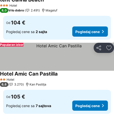
Pogledaj cene
Hotel
3 Zvezdice
8,0
Vrlo dobro
2.491
Magaluf
104 €
Od
Pogledaj cene sa
2 sajta
Pogledaj cene
Popularan izbor
Deli
Do
Hotel Amic Can Pastilla
Pogledaj cene
Hotel
2 Zvezdice
6,6
3.270
Kan Pastilja
105 €
Od
Pogledaj cene sa
7 sajtova
Pogledaj cene