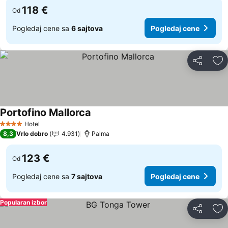
118 €
Od
Pogledaj cene sa
6 sajtova
Pogledaj cene
Deli
Do
Portofino Mallorca
Pogledaj cene
Hotel
4 Zvezdice
8,3
Vrlo dobro
4.931
Palma
123 €
Od
Pogledaj cene sa
7 sajtova
Pogledaj cene
Popularan izbor
Deli
Do