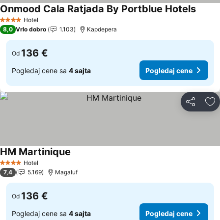
Onmood Cala Ratjada By Portblue Hotels
Pogled
Hotel
4 Zvezdice
8,0
Vrlo dobro
1.103
Kapdepera
136 €
Od
Pogledaj cene sa
4 sajta
Pogledaj cene
Deli
Do
HM Martinique
Pogledaj cene
Hotel
4 Zvezdice
7,4
5.169
Magaluf
136 €
Od
Pogledaj cene sa
4 sajta
Pogledaj cene