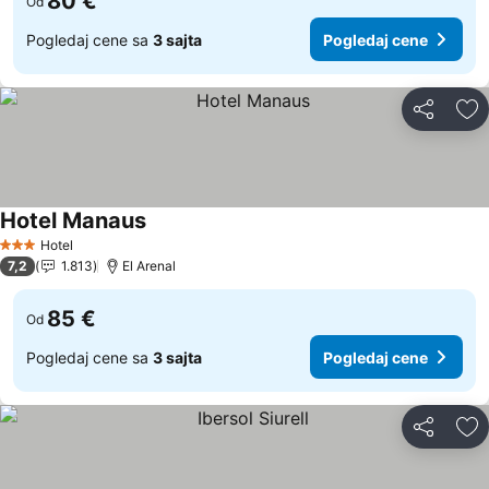
80 €
Od
Pogledaj cene sa
3 sajta
Pogledaj cene
Deli
Do
Hotel Manaus
Pogledaj cene
Hotel
3 Zvezdice
7,2
1.813
El Arenal
85 €
Od
Pogledaj cene sa
3 sajta
Pogledaj cene
Deli
Do