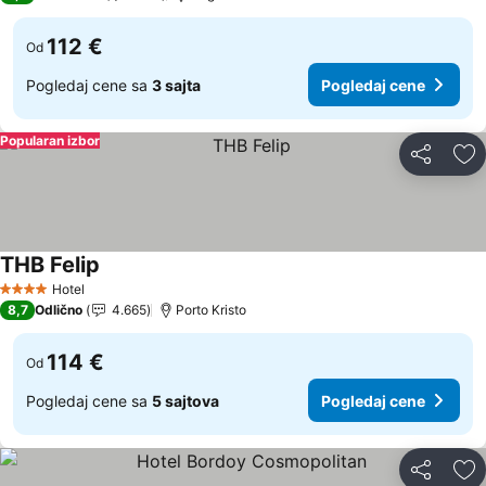
112 €
Od
Pogledaj cene sa
3 sajta
Pogledaj cene
Popularan izbor
Deli
Do
THB Felip
Pogledaj cene
Hotel
4 Zvezdice
8,7
Odlično
4.665
Porto Kristo
114 €
Od
Pogledaj cene sa
5 sajtova
Pogledaj cene
Deli
Do