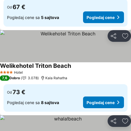
67 €
Od
Pogledaj cene sa
5 sajtova
Pogledaj cene
Deli
Do
Welikehotel Triton Beach
Pogledaj cene
Hotel
4 Zvezdice
7,6
Dobro
3.078
Kala Rahatha
73 €
Od
Pogledaj cene sa
8 sajtova
Pogledaj cene
Deli
Do