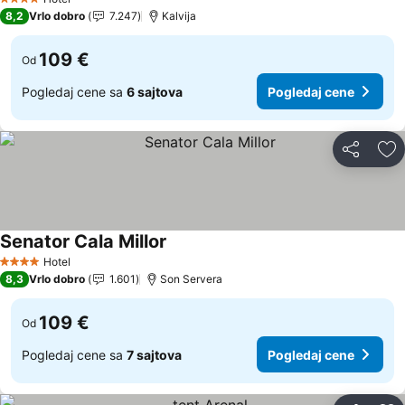
4 Zvezdice
8,2
Vrlo dobro
7.247
Kalvija
109 €
Od
Pogledaj cene sa
6 sajtova
Pogledaj cene
Deli
Do
Senator Cala Millor
Pogledaj cene
Hotel
4 Zvezdice
8,3
Vrlo dobro
1.601
Son Servera
109 €
Od
Pogledaj cene sa
7 sajtova
Pogledaj cene