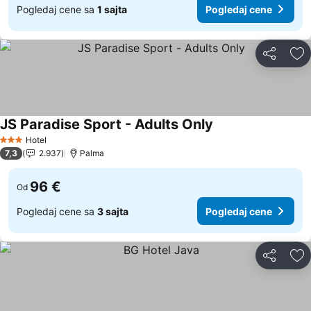
Pogledaj cene sa
1 sajta
Pogledaj cene
Deli
Do
JS Paradise Sport - Adults Only
Pogledaj cene
Hotel
3 Zvezdice
7,3
2.937
Palma
96 €
Od
Pogledaj cene sa
3 sajta
Pogledaj cene
Deli
Do