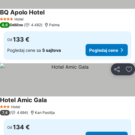
BQ Apolo Hotel
Pogledaj cene
Hotel
4 Zvezdice
8,6
Odlično
4.482
Palma
133 €
Od
Pogledaj cene sa
5 sajtova
Pogledaj cene
Deli
Do
Hotel Amic Gala
Pogledaj cene
Hotel
3 Zvezdice
7,4
4.694
Kan Pastilja
134 €
Od