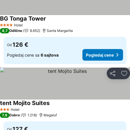
BG Tonga Tower
Pogledaj cene
Hotel
4 Zvezdice
8,7
Odlično
8.652
Santa Margarita
126 €
Od
Pogledaj cene sa
6 sajtova
Pogledaj cene
Deli
Do
tent Mojito Suites
Pogledaj cene
Hotel
3 Zvezdice
7,8
Dobro
1.218
Magaluf
127 €
Od