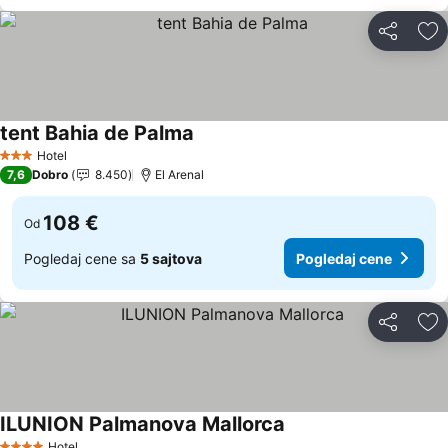
Deli
Do
tent Bahia de Palma
Pogledaj cene
Hotel
3 Zvezdice
7,6
Dobro
8.450
El Arenal
108 €
Od
Pogledaj cene sa
5 sajtova
Pogledaj cene
Deli
Do
ILUNION Palmanova Mallorca
Pogledaj cene
Hotel