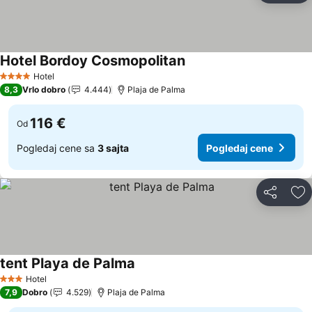
Hotel Bordoy Cosmopolitan
Pogledaj cene
Hotel
4 Zvezdice
8,3
Vrlo dobro
4.444
Plaja de Palma
116 €
Od
Pogledaj cene sa
3 sajta
Pogledaj cene
Deli
Do
tent Playa de Palma
Pogledaj cene
Hotel
3 Zvezdice
7,9
Dobro
4.529
Plaja de Palma