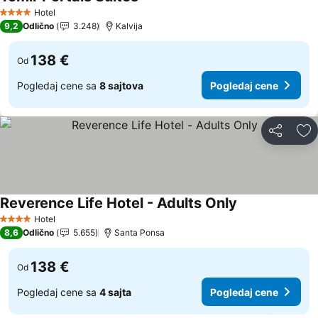
Pogledaj cene
Hotel
4 Zvezdice
9,2
Odlično
3.248
Kalvija
138 €
Od
Pogledaj cene sa
8 sajtova
Pogledaj cene
Deli
Do
Reverence Life Hotel - Adults Only
Pogledaj cene
Hotel
4 Zvezdice
8,6
Odlično
5.655
Santa Ponsa
138 €
Od
Pogledaj cene sa
4 sajta
Pogledaj cene