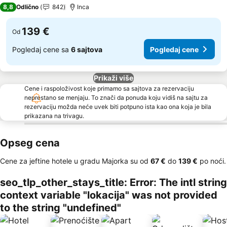
4 Zvezdice
8,8
Odlično
842
Inca
139 €
Od
Pogledaj cene sa
6 sajtova
Pogledaj cene
Prikaži više
Cene i raspoloživost koje primamo sa sajtova za rezervaciju
neprestano se menjaju. To znači da ponuda koju vidiš na sajtu za
rezervaciju možda neće uvek biti potpuno ista kao ona koja je bila
prikazana na trivagu.
Opseg cena
Cene za jeftine hotele u gradu Majorka su od
‎67 €
do
‎139 €
po noći.
seo_tlp_other_stays_title: Error: The intl string
context variable "lokacija" was not provided
to the string "undefined"