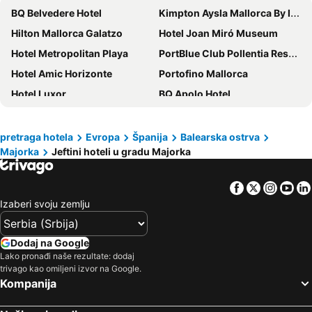
BQ Belvedere Hotel
Kimpton Aysla Mallorca By Ihg
Hilton Mallorca Galatzo
Hotel Joan Miró Museum
Hotel Metropolitan Playa
PortBlue Club Pollentia Resort & Spa
Hotel Amic Horizonte
Portofino Mallorca
Hotel Luxor
BQ Apolo Hotel
Valentin Grand Park Suite Hotel
Sol Palmanova Mallorca
Iberostar Waves Alcudia Park
Alua Leo
pretraga hotela
Evropa
Španija
Balearska ostrva
Majorka
Jeftini hoteli u gradu Majorka
BQ Amfora Beach
Galaxia Boutique Hotel
Iberostar Waves Cristina
Welikehotel Triton Beach
Facebook
Twitter
Insta
Yo
Hotel Morlans
BLUESEA Gran Playa
Izaberi svoju zemlju
Barcelo Ponent Beach
Sun Club El Dorado
Seramar Luna Park Adults Only
HM Jaime III
Dodaj na Google
BJ Playa Blanca
Alua Calvia Mallorca
Lako pronađi naše rezultate: dodaj
trivago kao omiljeni izvor na Google.
whala!beach
Onmood Cala Ratjada By Portblue Hotels
Kompanija
ILUNION Palmanova Mallorca
Alua Gran Camp de Mar