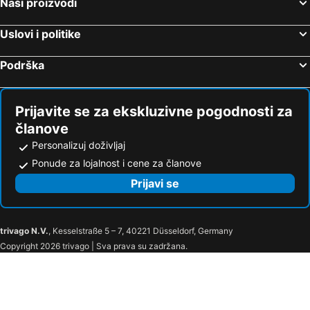
Naši proizvodi
Eix Alcudia Hotel Adults Only
AluaSoul Carolina
Alua Boccaccio
BQ Can Picafort Hotel
Uslovi i politike
BQ Augusta Hotel
Hotel Amic Gala
Podrška
Hotel Palma Bellver Affiliated by Meliá
VIVA Golf Adults Only 18+
Hotel Condesa
AluaSoul Palma
Hotel Amic Can Pastilla
Valentin Reina Paguera
Prijavite se za ekskluzivne pogodnosti za
Welikehotel Fenix
BQ Delfín Azul Hotel
članove
BLUESEA Club Marthas
Sol Guadalupe
Personalizuj doživljaj
Ponude za lojalnost i cene za članove
Sol Barbados
Eurostars Marivent
Prijavi se
Hotel Astoria Playa Adults Only 4* Sup
Hotel Palia Puerto Del Sol
allsun Hotel Eden Playa
TUI BLUE Alcudia Pins
TI Central Maria
Casa Galileo
trivago N.V.
, Kesselstraße 5 – 7, 40221 Düsseldorf, Germany
Finca es Rafal, Agroturisme
Finca Binibona Parc Natural
Copyright 2026 trivago | Sva prava su zadržana.
Senda Caimari
Valentin Playa de Muro
BG Tonga Tower
Zafiro Alzinar Mar Adults Only
Can Picafort Palace
Africamar