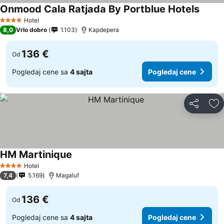
Onmood Cala Ratjada By Portblue Hotels
Hotel
4 Zvezdice
8,0
Vrlo dobro
1.103
Kapdepera
136 €
Od
Pogledaj cene sa
4 sajta
Pogledaj cene
Deli
Do
HM Martinique
Hotel
4 Zvezdice
7,4
5.169
Magaluf
136 €
Od
Pogledaj cene sa
4 sajta
Pogledaj cene