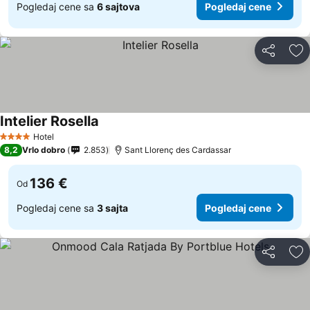
Pogledaj cene sa
6 sajtova
Pogledaj cene
Deli
Do
Intelier Rosella
Hotel
4 Zvezdice
8,2
Vrlo dobro
2.853
Sant Llorenç des Cardassar
136 €
Od
Pogledaj cene sa
3 sajta
Pogledaj cene
Deli
Do