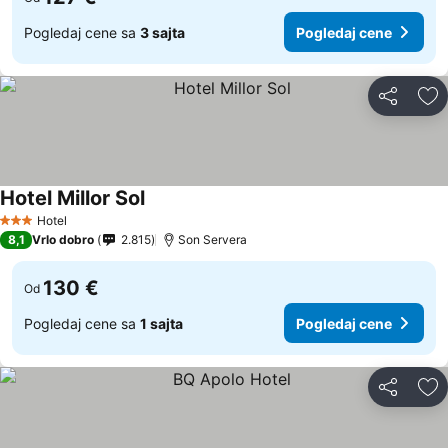
Pogledaj cene sa
3 sajta
Pogledaj cene
Deli
Do
Hotel Millor Sol
Hotel
3 Zvezdice
8,1
Vrlo dobro
2.815
Son Servera
130 €
Od
Pogledaj cene sa
1 sajta
Pogledaj cene
Deli
Do