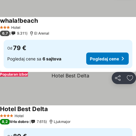
whala!beach
Hotel
3 Zvezdice
6,7
9.311
El Arenal
79 €
Od
Pogledaj cene sa
6 sajtova
Pogledaj cene
Popularan izbor
Deli
Do
Hotel Best Delta
Hotel
4 Zvezdice
8,2
Vrlo dobro
7.615
Ljukmajor