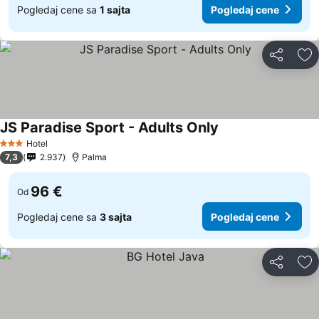
Pogledaj cene sa
1 sajta
Pogledaj cene
Deli
Do
JS Paradise Sport - Adults Only
Hotel
3 Zvezdice
7,3
2.937
Palma
96 €
Od
Pogledaj cene sa
3 sajta
Pogledaj cene
Deli
Do