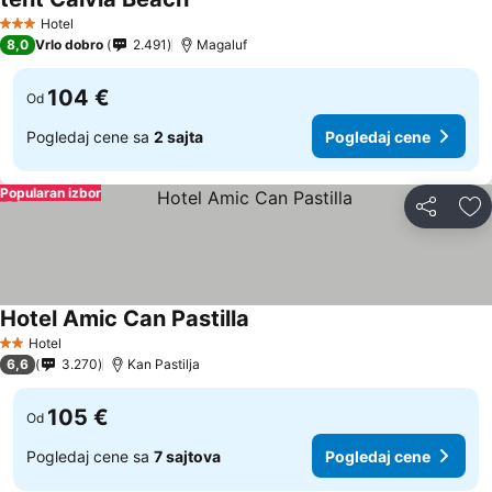
Hotel
3 Zvezdice
8,0
Vrlo dobro
2.491
Magaluf
104 €
Od
Pogledaj cene sa
2 sajta
Pogledaj cene
Popularan izbor
Deli
Do
Hotel Amic Can Pastilla
Hotel
2 Zvezdice
6,6
3.270
Kan Pastilja
105 €
Od
Pogledaj cene sa
7 sajtova
Pogledaj cene