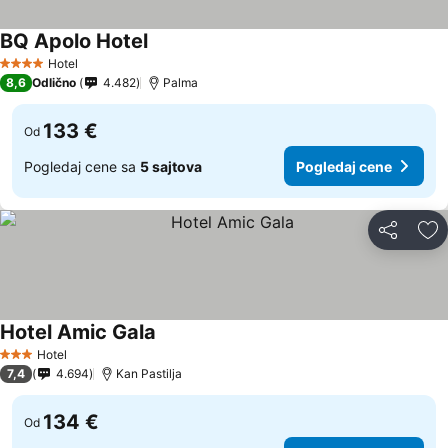
BQ Apolo Hotel
Hotel
4 Zvezdice
8,6
Odlično
4.482
Palma
133 €
Od
Pogledaj cene sa
5 sajtova
Pogledaj cene
Deli
Do
Hotel Amic Gala
Hotel
3 Zvezdice
7,4
4.694
Kan Pastilja
134 €
Od