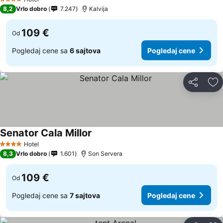
4 Zvezdice
8,2
Vrlo dobro
7.247
Kalvija
109 €
Od
Pogledaj cene sa
6 sajtova
Pogledaj cene
Deli
Do
Senator Cala Millor
Hotel
4 Zvezdice
8,3
Vrlo dobro
1.601
Son Servera
109 €
Od
Pogledaj cene sa
7 sajtova
Pogledaj cene