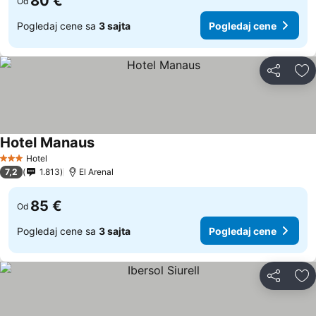
80 €
Od
Pogledaj cene sa
3 sajta
Pogledaj cene
Deli
Do
Hotel Manaus
Hotel
3 Zvezdice
7,2
1.813
El Arenal
85 €
Od
Pogledaj cene sa
3 sajta
Pogledaj cene
Deli
Do