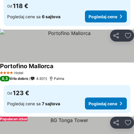
118 €
Od
Pogledaj cene sa
6 sajtova
Pogledaj cene
Deli
Do
Portofino Mallorca
Hotel
4 Zvezdice
8,3
Vrlo dobro
4.931
Palma
123 €
Od
Pogledaj cene sa
7 sajtova
Pogledaj cene
Popularan izbor
Deli
Do