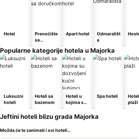
Hotel
Prenoćište
Apart hotel
Odmarališt
Host
sa
a
doručkom
Popularne kategorije hotela u Majorka
Luksuzni
Hoteli sa
Hoteli u
Spa hoteli
Hotel
hoteli
bazenom
kojima su
plaži
dozvoljeni
kućni
Jeftini hoteli blizu grada Majorka
ljubimci
Možda će te zanimati i ovi hoteli…