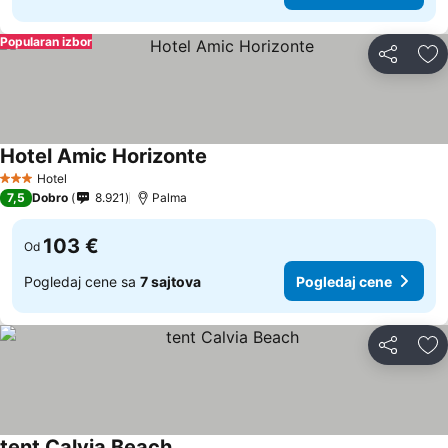
Popularan izbor
Deli
Do
Hotel Amic Horizonte
Hotel
3 Zvezdice
7,5
Dobro
8.921
Palma
103 €
Od
Pogledaj cene sa
7 sajtova
Pogledaj cene
Deli
Do
tent Calvia Beach