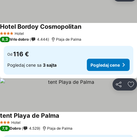
Hotel Bordoy Cosmopolitan
Hotel
4 Zvezdice
8,3
Vrlo dobro
4.444
Plaja de Palma
116 €
Od
Pogledaj cene sa
3 sajta
Pogledaj cene
Deli
Do
tent Playa de Palma
Hotel
3 Zvezdice
7,9
Dobro
4.529
Plaja de Palma