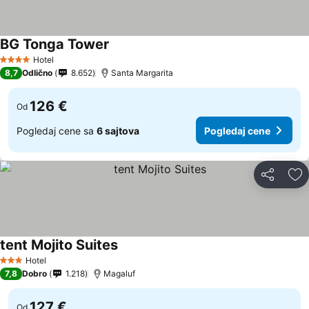
BG Tonga Tower
Hotel
4 Zvezdice
8,7
Odlično
8.652
Santa Margarita
126 €
Od
Pogledaj cene sa
6 sajtova
Pogledaj cene
Deli
Do
tent Mojito Suites
Hotel
3 Zvezdice
7,8
Dobro
1.218
Magaluf
127 €
Od