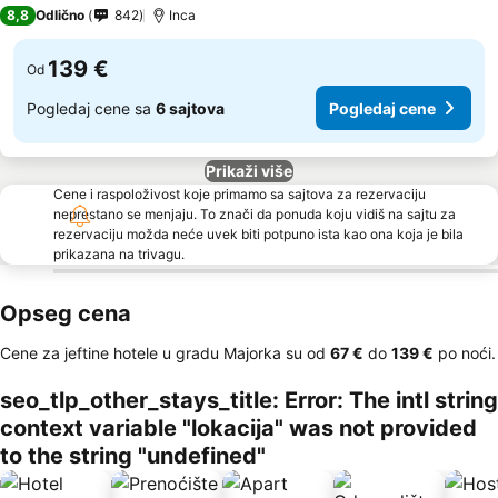
4 Zvezdice
8,8
Odlično
842
Inca
139 €
Od
Pogledaj cene sa
6 sajtova
Pogledaj cene
Prikaži više
Cene i raspoloživost koje primamo sa sajtova za rezervaciju
neprestano se menjaju. To znači da ponuda koju vidiš na sajtu za
rezervaciju možda neće uvek biti potpuno ista kao ona koja je bila
prikazana na trivagu.
Opseg cena
Cene za jeftine hotele u gradu Majorka su od
‎67 €
do
‎139 €
po noći.
seo_tlp_other_stays_title: Error: The intl string
context variable "lokacija" was not provided
to the string "undefined"