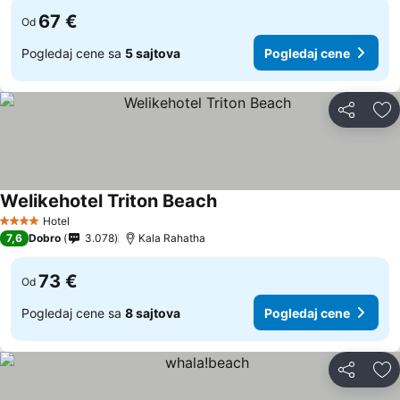
67 €
Od
Pogledaj cene sa
5 sajtova
Pogledaj cene
Deli
Do
Welikehotel Triton Beach
Hotel
4 Zvezdice
7,6
Dobro
3.078
Kala Rahatha
73 €
Od
Pogledaj cene sa
8 sajtova
Pogledaj cene
Deli
Do