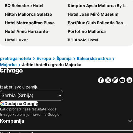
BQ Belvedere Hotel
Kimpton Aysla Mallorca By Ihg
Hilton Mallorca Galatzo
Hotel Joan Miró Museum
Hotel Metropolitan Playa
PortBlue Club Pollentia Resort & Spa
Hotel Amic Horizonte
Portofino Mallorca
Hotel Luxor
BQ Apolo Hotel
Valentin Grand Park Suite Hotel
Sol Palmanova Mallorca
Iberostar Waves Alcudia Park
Alua Leo
pretraga hotela
Evropa
Španija
Balearska ostrva
Majorka
Jeftini hoteli u gradu Majorka
BQ Amfora Beach
Galaxia Boutique Hotel
Iberostar Waves Cristina
Welikehotel Triton Beach
Facebook
Twitter
Insta
Yo
Hotel Morlans
BLUESEA Gran Playa
Izaberi svoju zemlju
Barcelo Ponent Beach
Sun Club El Dorado
Seramar Luna Park Adults Only
HM Jaime III
Dodaj na Google
BJ Playa Blanca
Alua Calvia Mallorca
Lako pronađi naše rezultate: dodaj
trivago kao omiljeni izvor na Google.
whala!beach
Onmood Cala Ratjada By Portblue Hotels
Kompanija
ILUNION Palmanova Mallorca
Alua Gran Camp de Mar