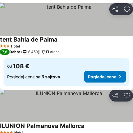
Deli
Do
tent Bahia de Palma
Hotel
3 Zvezdice
7,6
Dobro
8.450
El Arenal
108 €
Od
Pogledaj cene sa
5 sajtova
Pogledaj cene
Deli
Do
ILUNION Palmanova Mallorca
Hotel