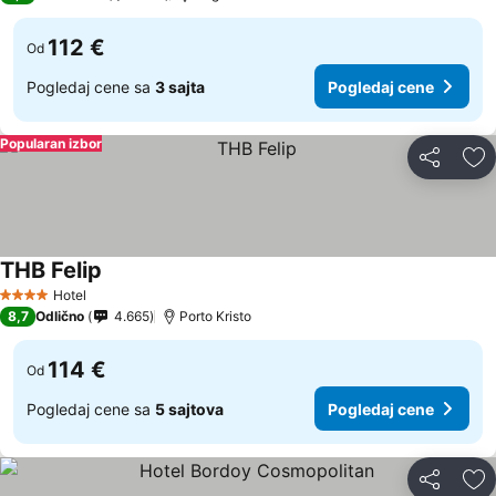
112 €
Od
Pogledaj cene sa
3 sajta
Pogledaj cene
Popularan izbor
Deli
Do
THB Felip
Hotel
4 Zvezdice
8,7
Odlično
4.665
Porto Kristo
114 €
Od
Pogledaj cene sa
5 sajtova
Pogledaj cene
Deli
Do