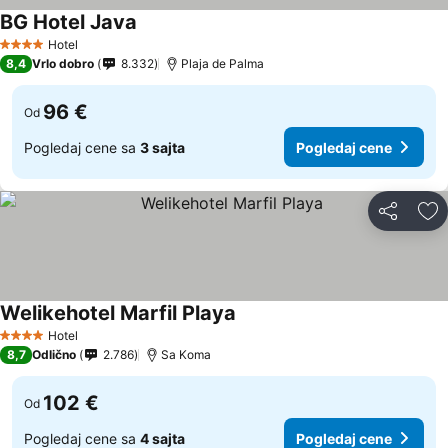
BG Hotel Java
Hotel
4 Zvezdice
8,4
Vrlo dobro
8.332
Plaja de Palma
96 €
Od
Pogledaj cene sa
3 sajta
Pogledaj cene
Deli
Do
Welikehotel Marfil Playa
Hotel
4 Zvezdice
8,7
Odlično
2.786
Sa Koma
102 €
Od
Pogledaj cene sa
4 sajta
Pogledaj cene