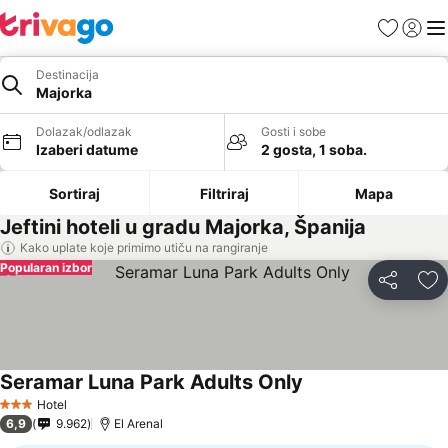
Favoriti
Prijavi
Men
Destinacija
Majorka
Dolazak/odlazak
Gosti i sobe
Izaberi datume
2 gosta, 1 soba.
Sortiraj
Filtriraj
Mapa
Jeftini hoteli u gradu Majorka, Španija
Kako uplate koje primimo utiču na rangiranje
Popularan izbor
Deli
Do
Seramar Luna Park Adults Only
Hotel
3 Zvezdice
6,9
9.962
El Arenal