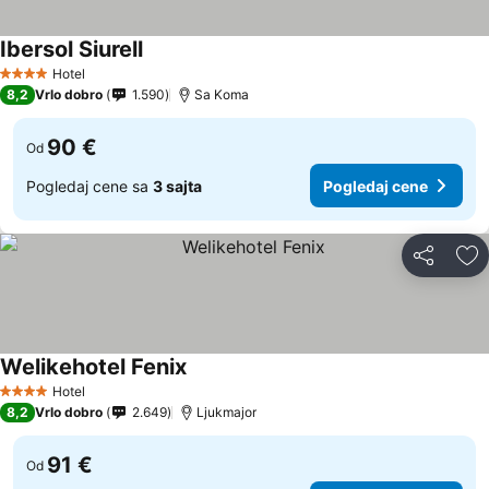
Ibersol Siurell
Hotel
4 Zvezdice
8,2
Vrlo dobro
1.590
Sa Koma
90 €
Od
Pogledaj cene sa
3 sajta
Pogledaj cene
Deli
Do
Welikehotel Fenix
Hotel
4 Zvezdice
8,2
Vrlo dobro
2.649
Ljukmajor
91 €
Od