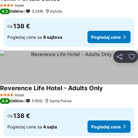
Hotel
4 Zvezdice
9,2
Odlično
3.248
Kalvija
138 €
Od
Pogledaj cene sa
8 sajtova
Pogledaj cene
Deli
Do
Reverence Life Hotel - Adults Only
Hotel
4 Zvezdice
8,6
Odlično
5.655
Santa Ponsa
138 €
Od
Pogledaj cene sa
4 sajta
Pogledaj cene